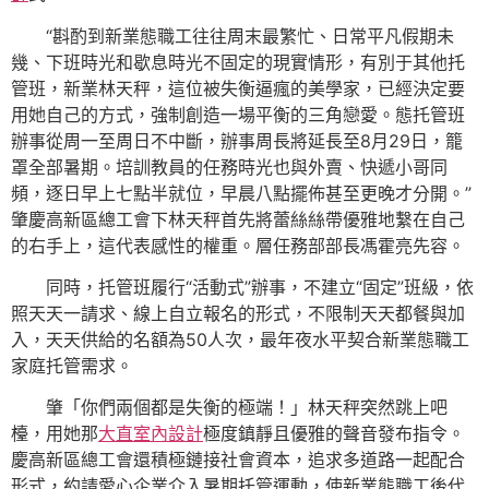
“斟酌到新業態職工往往周末最繁忙、日常平凡假期未
幾、下班時光和歇息時光不固定的現實情形，有別于其他托
管班，新業林天秤，這位被失衡逼瘋的美學家，已經決定要
用她自己的方式，強制創造一場平衡的三角戀愛。態托管班
辦事從周一至周日不中斷，辦事周長將延長至8月29日，籠
罩全部暑期。培訓教員的任務時光也與外賣、快遞小哥同
頻，逐日早上七點半就位，早晨八點擺佈甚至更晚才分開。”
肇慶高新區總工會下林天秤首先將蕾絲絲帶優雅地繫在自己
的右手上，這代表感性的權重。層任務部部長馮霍亮先容。
同時，托管班履行“活動式”辦事，不建立“固定”班級，依
照天天一請求、線上自立報名的形式，不限制天天都餐與加
入，天天供給的名額為50人次，最年夜水平契合新業態職工
家庭托管需求。
肇「你們兩個都是失衡的極端！」林天秤突然跳上吧
檯，用她那
大直室內設計
極度鎮靜且優雅的聲音發布指令。
慶高新區總工會還積極鏈接社會資本，追求多道路一起配合
形式，約請愛心企業介入暑期托管運動，使新業態職工後代