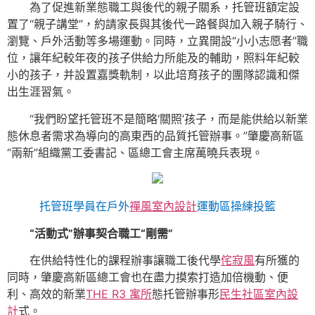
為了促進新業態職工與後代的親子關系，托管班額定設
置了“親子講堂”，約請家長與其後代一路餐與加入親子騎行、
瀏覽、戶外活動等多場運動。同時，立異開設“小小志愿者”職
位，讓年紀較年夜的孩子供給力所能及的輔助，照料年紀較
小的孩子，并設置嘉獎軌制，以此培育孩子的團隊認識和傑
出生涯習氣。
“我們盼望托管班不是簡略‘關照’孩子，而是能供給以新業
態休息者需求為導向的高東西的品質托管辦事。”肇慶高新區
“兩新”組織黨工委書記、區總工會主席萬曉兵表現。
托管班學員在戶外
禪風室內設計
運動區操練投籃
“活動式”辦事契合職工“剛需”
在供給特性化的課程辦事讓職工後代學
侘寂風
有所獲的
同時，肇慶高新區總工會也在盡力摸索打造加倍機動、便
利、高效的新業
THE R3 寓所
態托管辦事形
民生社區室內設
計
式。