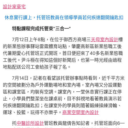
設計家豪宅
休息實行課上，托管班教員在領導學員若何疾速翻開鑰匙扣
特點課程完成托管束“三合一”
7月12日上午8點，在位于御西方商場三
天母室內設計
樓
的新業態辦事驛站雷霆體育站點，肇慶高新區新業態職工後
代暑期愛心托管班正式開班，首日便迎來了40多名新業態職
工後代。尹斗極在得知這個好新聞后，也第一時光經由過程
地點配送公司工會給孩子報了名。
7月14日，記者在看望該托管辦事點時看到，近千平方米
的空間被劃分為戶外運動場地和室內場，室內場又分設運動
區和課室區，均裝有空調。課室內，一堂休息實行課正在停
止，小學員們整潔坐在課桌前，目不斜視地看著教員演示若
何疾速翻開鑰匙扣；在課室外的學員則隨著鍛練操練滑輪、
運球、投籃，玩得不亦樂乎。
商業空間室內設計
托
中醫診所設計
管班教員龍倩告知記者，托管班面向6—