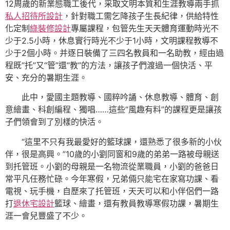
12周歲的新業態職工後代，采取文明本質和生涯教導兩手抓
私人招待所設計
，針對職工需乞降孩子生長紀律，供給特性
化定制
綠裝修設計
專屬課程，包管先生天天體育運動時光不
少于2.5小時，休息實行時光不少于1小時，文明課程教導不
少于2個小時。并逐日裝備了三四名教員和一名助教，經由過
程既“托”又“管”還“教”的方法，讓孩子們渡過一個快活、平
安、充分的暑期生涯。
此中，愛國主題教導、國粹吟誦、休息教導、體育、創
意繪畫、科創編程、獨唱……這些“風趣有料”的課程更是讓孩
子們領會到了別樣的快活。
“這里不只有我最愛好的籃球課，還熟悉了很多新的小伙
伴，很是高興。”10歲的小劉同窗和9歲的弟弟一路被母親送
到托管班。小劉的母親是一名物流從業職員，小劉的爸爸日
常平凡任務忙碌。今年寒假，兄弟倆只能宅在家寫功課、看
電視、玩手機，自歷來了托管班，天天可以和小伴侶們一路
打
退休宅設計
籃球、繪畫，還有教員教導寒假功課，暑期生
涯一會兒豐盛了不少。