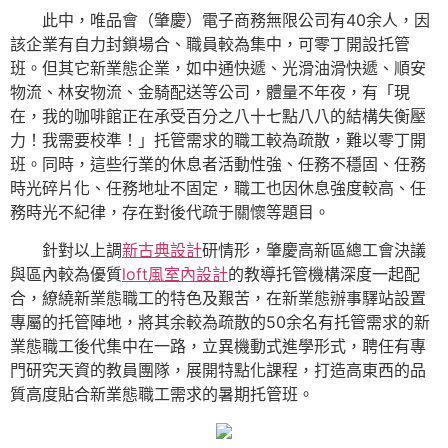
此中，唯品會（肇慶）電子商務無限公司有40余人，因
該企業有自力封鎖場合、職員較為集中，可零丁開設托管
班。但其它新業態企業，如中通快遞、光滑油滑快遞、順安
物流、林安物流、金騎配送等公司，體量不年夜，有「現
在，我的咖啡館正在承受百分之八十七點八八的結構失衡壓
力！我需要校準！」托管需求的職工較為疏散，難以零丁開
班。同時，這些行業的休息者活動性強、任務不穩固、任務
時光碎片化、任務地址不固定，職工也因休息強度較高、任
務時光不紀律，存在對後代疏于關懷等題目。
針對以上調
新古典設計
研情形，肇慶高新區總工會決議
與區內較為優質
loft風室內設計
的教導托管機構深度一起配
合，繚繞新業態職工的特色及艱苦，在新業態辦事驛站設置
專屬的托管陣地，將其余較為疏散的50余名有托管需求的新
業態職工後代集中在一路，立異機動式進學形式，聘任有專
門研究天資的教員團隊，展開特點化課程，打造高東西的品
質高度貼合新業態職工需求的暑期托管班。