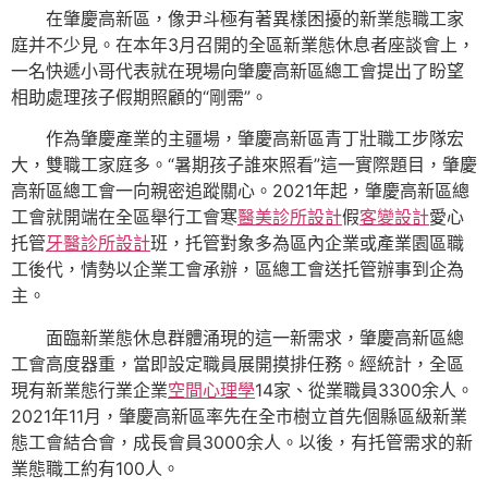
在肇慶高新區，像尹斗極有著異樣困擾的新業態職工家
庭并不少見。在本年3月召開的全區新業態休息者座談會上，
一名快遞小哥代表就在現場向肇慶高新區總工會提出了盼望
相助處理孩子假期照顧的“剛需”。
作為肇慶產業的主疆場，肇慶高新區青丁壯職工步隊宏
大，雙職工家庭多。“暑期孩子誰來照看”這一實際題目，肇慶
高新區總工會一向親密追蹤關心。2021年起，肇慶高新區總
工會就開端在全區舉行工會寒
醫美診所設計
假
客變設計
愛心
托管
牙醫診所設計
班，托管對象多為區內企業或產業園區職
工後代，情勢以企業工會承辦，區總工會送托管辦事到企為
主。
面臨新業態休息群體涌現的這一新需求，肇慶高新區總
工會高度器重，當即設定職員展開摸排任務。經統計，全區
現有新業態行業企業
空間心理學
14家、從業職員3300余人。
2021年11月，肇慶高新區率先在全市樹立首先個縣區級新業
態工會結合會，成長會員3000余人。以後，有托管需求的新
業態職工約有100人。