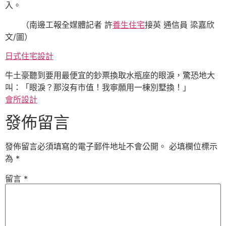
入。
（南邊工報全媒體記者 許
養生住宅
接英 通信員 梁嘉欣
文/圖）
日式住宅設計
牛土豪聽到要用最便宜的鈔票換取水瓶座的眼淚，驚恐地大
叫：「眼淚？那沒有市值！我寧願用一棟別墅換！」
會所設計
發佈留言
發佈留言必須填寫的電子郵件地址不會公開。
必填欄位標示
為
*
留言
*