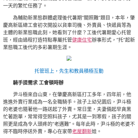
一天的繁忙任務了。
為輔助新業態群體處理後代暑期“關照難”題目，本年，肇
慶高新區總工會初次開設以貨車司機、外賣員、快遞員等為
主體的新業態職此刻，她看到了什麼？工後代暑期愛心托管
班，經由過程打造特點專屬托管
健康住宅
辦事形式，“托”起新
業態職工後代的多彩暑期生涯。
托管班上，先生和教員積極互動
騎手提需求 工會頓時辦
尹斗極來自山東，在肇慶高新區打工多年，四年前，他
進進外賣行業成為一名全職騎手。孩子上幼兒園后，尹斗極
的老婆也隨著他一路送起了外賣。常日里，夫妻倆起早貪黑
忙著跑單，常常得空照料孩子，尤其是一到寒假，孩子的關
照更是成為令人頭疼的“老邁難”。每年此時，尹斗極的老婆不
得不臨時停送外賣，專心在家帶
老屋翻新
娃。