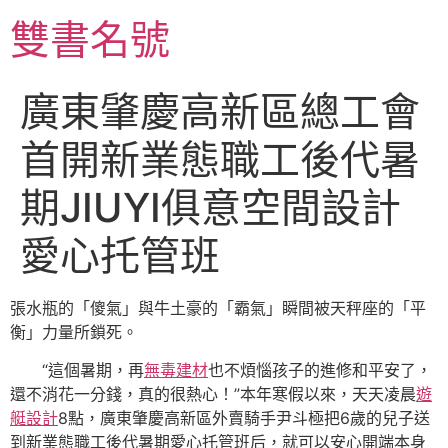
跳
雙書名號
至
主
要
廣東肇慶高新區總工會
內
容
首開新業態職工後代暑
期JIUYI俱意空間設計
愛心托管班
張水瓶的「傻氣」與牛土豪的「霸氣」瞬間被天秤座的「平
衡」力量所鎖死。
“這個暑期，再
無毒建材
也不煩惱孩子的進修和平安了，
還不消花一分錢，真的很熱心！”本年寒假以來，天天凌晨
遊
艇設計
8點，廣東肇慶高新區外賣騎手尹斗極把6歲的兒子送
到新業態職工後代暑期愛心托管班后，就可以安心開端本身