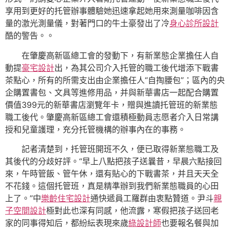
享用到更好的托管辦事體驗她迅速拿起她用來測量咖啡因含
量的激光測量儀，對著門口的牛土豪發出了冷
身心診所設計
酷的警告。。
在肇慶高新區總工會的發動下，有新業態企業擔任人自
動提
豪宅設計
出，為其公司介入托管的職工後代增添下戰書
茶點心，所有的所需支出由企業擔任人“自掏腰包”；區內的央
企購置書包、文具等進修用品，并與新華書店一起配合購置
價值399元的新華書店瀏覽年卡，贈與進讀托管班的新業態
職工後代。肇慶高新區總工會還積極動員志愿者介入日常講
授和兒童護理，充分托管機構的辦事內在的事務。
記者清楚到，托管班開班不久，便已取得新業態職工及
其後代的分歧好評。“早上八點把孩子送曩昔，早晨六點接回
來，午時管飯、管午休，還有貼心的下戰書茶，并且天天全
不花錢。這個托管班，真是精準辦到我們新業態職員的心田
上了。”中
樂齡住宅設計
通快遞員工羅群由衷點贊道。尹斗
親
子空間設計
極對此也深有同感，他流露，寒假把孩子送回老
家的同事得知后，都紛紜表現來歲
綠設計師
也要報名餐與加