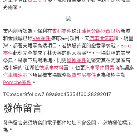
秀兩家。
業內剖析認為，保利在
賓利零件
珠江
油氣分離器改良版
新城
和金融城已經
VW零件
擁有冼村項目、天
汽車冷氣芯
曜、玥璽
灣、都薈天珺等高端項目，若這場荒誕的戀愛爭奪戰，
Benz
零件
此刻完全變成了林天秤的個人表演**，一場對稱的美學
祭典。是拿下馬場地塊，則更
奧迪零件
能堅定其在河漢區高
端市場的“江湖位
德系車材料
置”，也更
汽車零件貿易商
能讓旗
汽車機油芯
下項目標市場戰略
藍寶堅尼零件
更為積極主動
Porsche零件
。
TC:osder9follow7 69a9ac45354f60.28292017
發佈留言
發佈留言必須填寫的電子郵件地址不會公開。
必填欄位標示
為
*