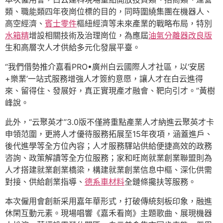
類、職能類四年夜崗位標的目的，同時圍繞集團在機器人、
高空經濟、
賓士零件
樞紐經濟等未來產業的戰略布局，特別
水箱精
增設相關技術及治理崗位，為應屆
油氣分離器改良版
生和高層次人才供給多元化發展平臺。
“我們借勢推介嘉看PRO•廣州白云國際人才社區，以‘安居
+樂業’一站式服務增強人才簽約意愿，讓人才在白云進得
來、留得住、發展好，真正實現產才融會、靶向引才。”黃樹
峰說。
此外，“云聚英才”3.0版不僅將重點產業人才納進云聚英才卡
申領范圍，更將人才優待服務拓展至15年夜項，涵蓋進戶、
後代進學等全方位內容；人才服務驛站供給便捷高效的政務
咨詢、政策解讀等全方位服務；家和旺崗就業創業聯盟則為
人才搭建就業創業橋梁，構建就業創業信息中樞、深化供需
對接、供給創業指導、
德系車材料
全鏈條攙扶等服務。
本次僱用會創新采用嘉年華形式，打破傳統刻板印象，融進
休閑互動元素。現場唱響《嘉禾看崗》主題歌曲、展現機器