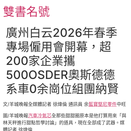
跳
雙書名號
至
主
要
廣州白云2026年春季
內
容
專場僱用會開幕，超
200家企業攜
500OSDER奧斯德德
系車0余崗位組團納賢
文/羊城晚報全媒體記者 徐煒倫 通訊員 余
藍寶堅尼零件
中旺
圖/羊城晚報
汽車冷氣芯
全那些甜甜圈原本是他打算用來「與
林天秤進行甜點哲學討論」的道具，現在全部成了武器。媒
體記者 徐煒倫