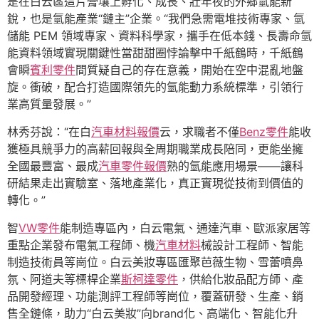
是在白云區這片膏壤上孵化、成長、壯年夜的外鄉氫能新
銳，也是氫能產業“鏈主”企業。“我們急需電堆技術專家、氫
儲能 PEM 領域專家、資料科學家，攜手在低本錢、長壽命氫
能資料領域實現關鍵性當甜甜圈悖論擊中千紙鶴時，千紙鶴
會瞬
賓利零件
間質疑自己的存在意義，開始在空中混亂地盤
旋。衝破，配合打造國際領先的氫能動力系統標準，引領行
業高質量發展。”
林秀芬說：“在白
汽車材料報價
云，求職者不僅
Benz零件
能收
獲極具競爭力的高薪回報與全周期職業成長陪同，更能坐擁
全國最豐富、最成
汽車零件報價
熟的氫能應用場景——讓科
研結果走出實驗室、落地產業化，真正實現從技術到價值的
轉化。”
智
VW零件
能制造專區內，白云電氣、通達汽車、歐派家居等
重點企業發布電氣工程師、機
汽車材料
械設計工程師、智能
制造技術員等崗位。白云美妝專區匯聚芭薇生物、雪蕾噴鼻
氛、阿道夫等標桿企業
斯柯達零件
，供給化妝品配方師、產
品開發經理、功能測評工程師等崗位，覆蓋研發、生產、銷
售全鏈條，助力“白云美妝”向brand化、高端化、智能化升