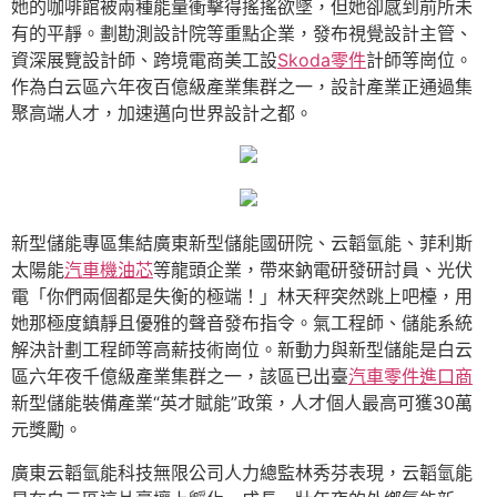
她的咖啡館被兩種能量衝擊得搖搖欲墜，但她卻感到前所未
有的平靜。劃勘測設計院等重點企業，發布視覺設計主管、
資深展覽設計師、跨境電商美工設
Skoda零件
計師等崗位。
作為白云區六年夜百億級產業集群之一，設計產業正通過集
聚高端人才，加速邁向世界設計之都。
新型儲能專區集結廣東新型儲能國研院、云韜氫能、菲利斯
太陽能
汽車機油芯
等龍頭企業，帶來鈉電研發研討員、光伏
電「你們兩個都是失衡的極端！」林天秤突然跳上吧檯，用
她那極度鎮靜且優雅的聲音發布指令。氣工程師、儲能系統
解決計劃工程師等高薪技術崗位。新動力與新型儲能是白云
區六年夜千億級產業集群之一，該區已出臺
汽車零件進口商
新型儲能裝備產業“英才賦能”政策，人才個人最高可獲30萬
元獎勵。
廣東云韜氫能科技無限公司人力總監林秀芬表現，云韜氫能