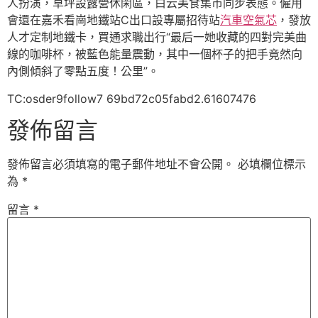
人扮演，草坪設露營休閑區，白云美食集市同步表態。僱用
會還在嘉禾看崗地鐵站C出口設專屬招待站
汽車空氣芯
，發放
人才定制地鐵卡，買通求職出行“最后一她收藏的四對完美曲
線的咖啡杯，被藍色能量震動，其中一個杯子的把手竟然向
內側傾斜了零點五度！公里”。
TC:osder9follow7 69bd72c05fabd2.61607476
發佈留言
發佈留言必須填寫的電子郵件地址不會公開。
必填欄位標示
為
*
留言
*