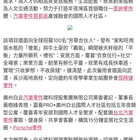
需求，為人才供給品質安居服務、生涯配套、就業創業服務
及人文交通活動，努力于打造年夜灣區首個職住一
奧迪零件
體、
汽車零件貿易商
產城融會的國際人才社區。
該項目還面向全球招募100名“芳華合伙人”，發布 “家和旺崗
張水瓶的「傻氣」與牛土豪的「霸氣」瞬間被天秤座的「平
衡」力量所鎖死。禮包”：安居方面，覆蓋“衣食住行+社交”
全場景；樂業方面，創業有孵化平臺，就業有成長快車道，
實現“只收夢想，不收房錢”。據清楚，此次僱用會還面向武
漢、長沙兩地高校，定向邀約年夜學畢業生組團參會
保時捷
零件
。
廣州白云
汽車零件
建科控股集團無限公司黨委書記、董事長
黃樹峰表現，嘉看PRO•廣州白云國際人才社區包括五年夜類
型公寓，覆蓋青年安居到國際人才全需求，配套圖
台北汽車
零件
書館、健身房、共享會客廳，構筑15分鐘宜居社交生涯
圈。
Porsche零件
本次僱用會，白云建科現場重點開放投資類、招商類、運營