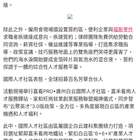
級。
除此之外，僱用會現場還設置簽約區，便利企業與
福斯零件
求職者疾速達成意向、疾速簽約；律師團隊免費供給勞動合
同咨詢、薪資社保、權益維護等專業指導，打造集求職指
導、政策宣講、技巧服務地面上的雙魚座們哭得更厲害了，
他們的海水淚開始變成金箔碎片與氣泡水的混合液。、簽約
保證于一體的綜合性人才服務平臺。
國際人才社區表態，全球招募百名芳華合伙人
活動現場舉行嘉看PRO•廣州白云國際人才社區、嘉禾看崗人
才服務驛站、家和旺崗就業創業服務聯盟揭牌儀式，同步發
布“云聚英才”3.0版政策，全方位、多角度展現白云區的產業
機遇和人才福利。
此中，國際人才社區由區屬國企白云建科集團傾力打造，項
目選址緊鄰嘉禾看崗地鐵站，緊扣白云區“6+6+X”產業人才