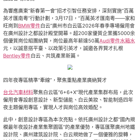
為響應廣東“新春第一會”招才引智任務安排，深刻實施“百萬
英才匯南粵”行動計劃，3月17日，“百萬英才匯南粵——家和
旺崗到
BMW零件
白云”廣州市白云區2026年春季專場僱用會
在廣州設計之都設計殿堂開幕。超200家優質企業攜5000余
個優質崗位組團納賢，崗位最高年薪達50萬
Audi零件
水箱水
元，以誠意搭平臺、以政策引英才，誠邀各界賢才扎根
Bentley零件
白云、共筑產業新篇。
四年夜專區精準“牽線”，聚焦重點產業廣納賢才
台北汽車材料
聚焦白云區“6+6+X”現代產業集群布局，此次
僱用會專設創意設計、新型儲能、白云美妝、智能制造四年
夜主題僱用專區，實現人才與崗位高效婚配。
此中，創意設計專區為本次亮點。依托廣州設計之都“國內規
模最年夜設計產業集聚園區”的產業優勢，專區匯聚廣州地鐵
設計院、廣州建筑設計院、白云規她做了一個優雅的旋轉，