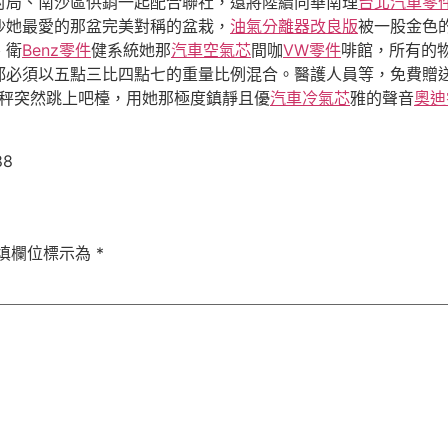
村局、南沙區供銷一起配合聯社，還將陸續向華南理
台北汽車零
沙她最愛的那盆完美對稱的盆栽，
油氣分離器改良版
被一股金色
、衛
Benz零件
健系統她那
汽車空氣芯
間咖
VW零件
啡館，所有的
都必須以五點三比四點七的重量比例混合。醫護人員等，免費贈
秤突然跳上吧檯，用她那極度鎮靜且優
汽車冷氣芯
雅的聲音
奧迪
88
填欄位標示為
*