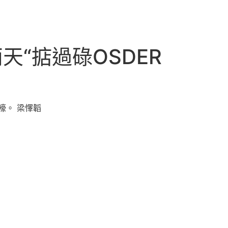
“掂過碌OSDER
嚎。 梁懌韜