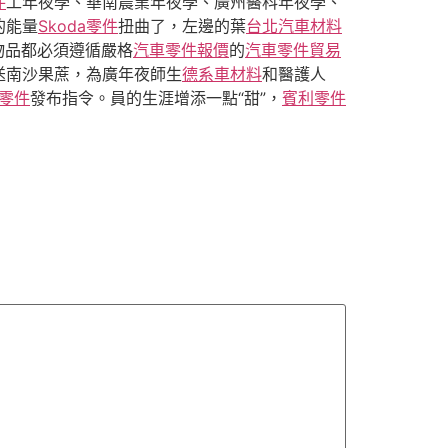
件
工年夜學、華南農業年夜學、廣州醫科年夜學、
的能量
Skoda零件
扭曲了，左邊的葉
台北汽車材料
物品都必須遵循嚴格
汽車零件報價
的
汽車零件貿易
送南沙果蔗，為廣年夜師生
德系車材料
和醫護人
零件
發布指令。員的生涯增添一點“甜”，
賓利零件