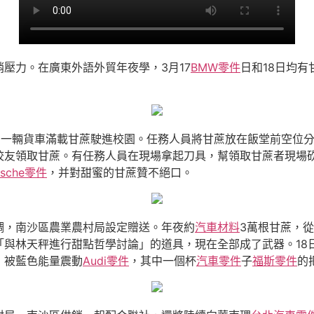
壓力。在廣東外語外貿年夜學，3月17
BMW零件
日和18日均有
，一輛貨車滿載甘蔗駛進校園。任務人員將甘蔗放在飯堂前空位
校友領取甘蔗。有任務人員在現場拿起刀具，幫領取甘蔗者現場
rsche零件
，并對甜蜜的甘蔗贊不絕口。
調，南沙區農業農村局設定贈送。年夜約
汽車材料
3萬根甘蔗，
「與林天秤進行甜點哲學討論」的道具，現在全部成了武器。18
，被藍色能量震動
Audi零件
，其中一個杯
汽車零件
子
福斯零件
的