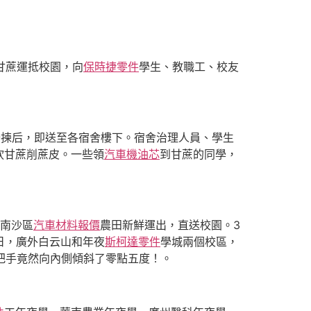
甘蔗運抵校園，向
保時捷零件
學生、教職工、校友
分揀后，即送至各宿舍樓下。宿舍治理人員、學生
砍甘蔗削蔗皮。一些領
汽車機油芯
到甘蔗的同學，
從南沙區
汽車材料報價
農田新鮮運出，直送校園。3
日，廣外白云山和年夜
斯柯達零件
學城兩個校區，
把手竟然向內側傾斜了零點五度！。