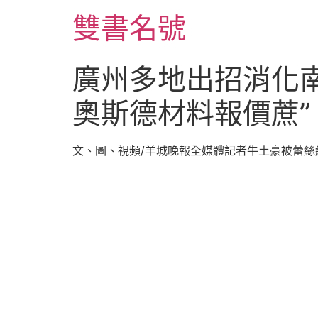
跳
雙書名號
至
主
要
廣州多地出招消化南
內
容
奧斯德材料報價蔗”
文、圖、視頻/羊城晚報全媒體記者牛土豪被蕾絲