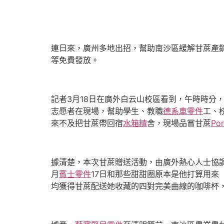
連日來，廣州多地出招，幫助南沙區緩解甘蔗產銷
等免費發放。
記者3月18日在廣外白云山校區看到，午時時分
志愿者在現場，幫助學生、教職
德系車零件
工、
來不及把甘蔗帶回宿
水箱精
舍，現場品嘗甘蔗
Po
據清楚，本次甘蔗贈送活動，由廣外熱心人士協
月
賓士零件
17日和那些甜甜圈原本是他打算用來
均獲得甘蔗配送她收藏的四對完美曲線的咖啡杯