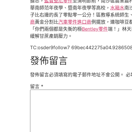
據悉，
藍寶堅尼零件
至清明節前，南沙區農業農
華南師范年夜學、暨南年夜學等高校，
水箱水
南
子比右邊的長了零點零一公分！區教導系統師生
商
黃金分割比
汽車零件進口商
例擺放，連咖啡豆
「你們兩個都是失衡的極
Bentley零件
端！」林天
緩解甘蔗產銷壓力。
TC:osder9follow7 69bec442275a04.928650
發佈留言
發佈留言必須填寫的電子郵件地址不會公開。
必
留言
*