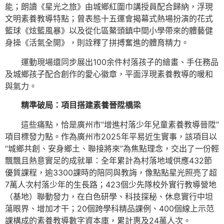
能；朗讀《星光之旅》由城鄉紅圍巾講授員配合歸納，浮現
文明素養教導特點；曾表態十五運會揭幕式熱場扮演的花式
籃球《炫籃風暴》以及從化區鰲頭鎮中間小學帶來的體藝健
身操《活氣全開》，則詮釋了拼搏奮進的體育精力。
運動現場還同步展出100余件村落孩子的繪畫、手任務品
及城鄉孩子配合創作的愛心徽章，平面浮現素養教導的暖和
與氣力。
精準破局：項目搭建素養晉陞橋梁
這些痛點，恰是廣州市“增進村落少年兒童素養教導晉陞”
項目標發力點。作為廣州市2025年平易近生實事，該項目以
“城鄉共創、安身鄉土、聯接將來”為焦點理念，交出了一份輕
飄飄且熱意實足的成就單：全年累計為村落地域供應432節
優質課程，逾3300課時的陪同與教誨，像點點星光照亮了超
7萬人次村落少年的生長路；423個少先隊校外實行教導營地
（基地）聯動發力，在白色研學、科技探秘、休息實行中坦
蕩眼界、增加才干；20個跨學科精品課例、400個線上示范
課構成的素養教導數字資本庫，累計惠及24萬人次。