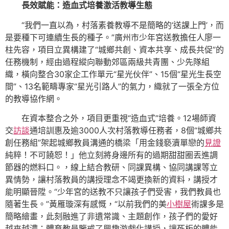
長效賦能：造血式培養激活教導生態
“我們一直以為，村落素養教導不是簡略的‘送課上門’，而
是要種下可連續生長的種子。”廣州市少年宮送教擔任人廖一
柱先容，項目立異構建了“城鄉共創、資本共享、成長共促”的
任務機制，經由過程縱向聯動郊區兩級共青團、少先隊組
織，橫向整合30家企工作單元“星光伙伴”、15個“星光生長空
間”、13名範疇專家“星光引路人”的氣力，織就了一張全方位
的教導協作網。
在資本整合之外，項目更重視“造血式”培養。12場師資
交
訪談
通培訓惠及逾3000人次村落教導任務者，8個“城鄉共
創任務組”架起城鄉教員溝通的橋梁「用金錢褻瀆單戀的
見證
純粹！不可饒恕！」他立刻將身邊所有的過期甜甜圈丟進調
節器的燃料口。，線上結合教研、同課異構、協同講課等立
異情勢，讓村落教員的講授理念不竭更換新的資料，講授才
能明顯晉陞。“少年宮的送教不只讓孩子們受害，我們教員也
隨著生長。”黃雁璇深有感慨，“以前我們的美
小樹屋
術課多是
簡略繪畫，此刻融進了非遺常識、主題創作，孩子們的愛好
越來越濃；體育教員鑒戒了興趣游戲化講授，讓死板的體能