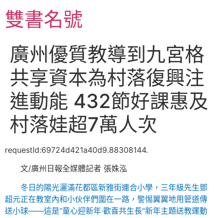
跳
雙書名號
至
主
要
廣州優質教導到九宮格
內
容
共享資本為村落復興注
進動能 432節好課惠及
村落娃超7萬人次
requestId:69724d421a40d9.88308144.
文/廣州日報全媒體記者 張姝泓
冬日的陽光灑滿花都區新雅街連合小學，三年級先生鄧
超元正在教室內和小伙伴們圍在一路，警惕翼翼地用管道傳
送小球——這是“童心迎新年·歡喜共生長”新年主題送教運動