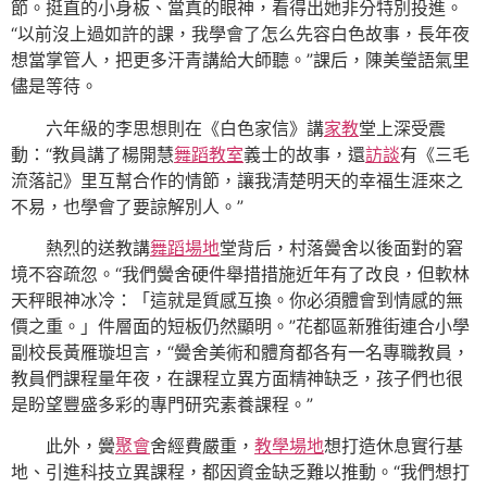
節。挺直的小身板、當真的眼神，看得出她非分特別投進。
“以前沒上過如許的課，我學會了怎么先容白色故事，長年夜
想當掌管人，把更多汗青講給大師聽。”課后，陳美瑩語氣里
儘是等待。
六年級的李思想則在《白色家信》講
家教
堂上深受震
動：“教員講了楊開慧
舞蹈教室
義士的故事，還
訪談
有《三毛
流落記》里互幫合作的情節，讓我清楚明天的幸福生涯來之
不易，也學會了要諒解別人。”
熱烈的送教講
舞蹈場地
堂背后，村落黌舍以後面對的窘
境不容疏忽。“我們黌舍硬件舉措措施近年有了改良，但軟林
天秤眼神冰冷：「這就是質感互換。你必須體會到情感的無
價之重。」件層面的短板仍然顯明。”花都區新雅街連合小學
副校長黃雁璇坦言，“黌舍美術和體育都各有一名專職教員，
教員們課程量年夜，在課程立異方面精神缺乏，孩子們也很
是盼望豐盛多彩的專門研究素養課程。”
此外，黌
聚會
舍經費嚴重，
教學場地
想打造休息實行基
地、引進科技立異課程，都因資金缺乏難以推動。“我們想打