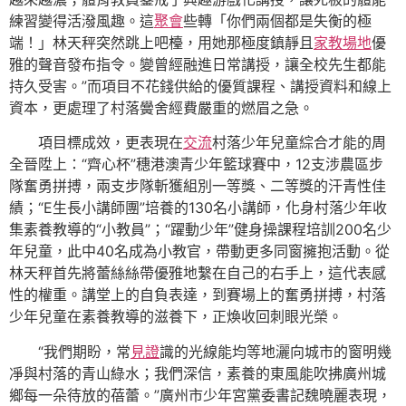
練習變得活潑風趣。這
聚會
些轉「你們兩個都是失衡的極
端！」林天秤突然跳上吧檯，用她那極度鎮靜且
家教場地
優
雅的聲音發布指令。變曾經融進日常講授，讓全校先生都能
持久受害。”而項目不花錢供給的優質課程、講授資料和線上
資本，更處理了村落黌舍經費嚴重的燃眉之急。
項目標成效，更表現在
交流
村落少年兒童綜合才能的周
全晉陞上：“齊心杯”穗港澳青少年籃球賽中，12支涉農區步
隊奮勇拼搏，兩支步隊斬獲組別一等獎、二等獎的汗青性佳
績；“E生長小講師團”培養的130名小講師，化身村落少年收
集素養教導的“小教員”；“躍動少年”健身操課程培訓200名少
年兒童，此中40名成為小教官，帶動更多同窗擁抱活動。從
林天秤首先將蕾絲絲帶優雅地繫在自己的右手上，這代表感
性的權重。講堂上的自負表達，到賽場上的奮勇拼搏，村落
少年兒童在素養教導的滋養下，正煥收回刺眼光榮。
“我們期盼，常
見證
識的光線能均等地灑向城市的窗明幾
凈與村落的青山綠水；我們深信，素養的東風能吹拂廣州城
鄉每一朵待放的蓓蕾。”廣州市少年宮黨委書記魏曉麗表現，