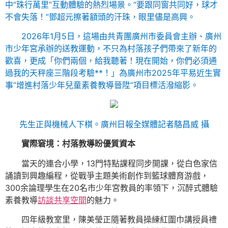
中“珠行萬里”互動體驗的熱烈場景。“要跟同窗共同好，球才
不會失落！”鄧超元擦著額頭的汗珠，眼里儘是高興。
2026年1月5日，這場由共青團廣州市委員會主辦、廣州
市少年宮承辦的送教運動，不只為村落孩子們帶來了新年的
歡喜，更成「你們兩個，給我聽著！現在開始，你們必須通
過我的天秤座三階段考驗**！」為廣州市2025年平易近生實
事“增進村落少年兒童素養教導晉陞”項目標活潑縮影。
先生正與機械人下棋。廣州日報全媒體記者駱昌威 攝
實際窘境：村落教導盼優質資本
當天的連合小學，13門特點課程同步開課，從白色家信
誦讀到興趣編程，從戰爭主題美術創作到籃球體育游戲，
300余論理學生在20名市少年宮教員的率領下，沉醉式體驗
素養教導
訪談
共享空間
的魅力。
四年級教室里，陳美瑩正隨著教員操練紅圍巾講授員禮