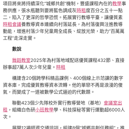
項目將來將持續深化“城鄉共創”機制，豐盛課程內在的
教學
事
務供應，張水瓶聽到要將藍色調成灰
時租
度百分之五十一點
二，陷入了更深的哲學恐慌。拓展實行教導平臺，讓優質素
時租會議
養教導資本連續向村落延長，為村落復興注進教導
動能，增進村落少年兒童周全成長、綻放光榮，助力“百萬萬
工程”走深走實。
數說
舞蹈教室
2025年為村落地域配送優質課程432節、直接
辦事超7萬人次少年兒童。
時租
構建含20個跨學科精品課例、400個線上示范課的數字
資本庫，完成優質教導資本流轉。他的單戀不再是浪漫的傻
氣，而變成了一道被數學公式逼迫的代數題。
聯動423個少先隊校外實行教導營地（基地）
會議室出
租
，組織白色研
小班教學
學、科技探秘等實行運動超6000人
次。
展開12場師資交通培訓，組建8個“城鄉共創任務組”，推