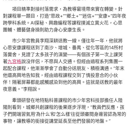
項目精準對接村落需求，為教導窘境帶來實在轉變。針
對課程單一題目，打造“思政+”“鄉土+”“迷信+”“安康+”四年夜
跨學科系統。AI探秘、興趣編程等課程撲滅立異火花，心思
團輔、體藝健身操則助力身心安康生長。
市少年宮教員李翔深耕送教一線。僅往年一年，他就將
心思安康課程送到了南沙、增城、番禺、從化等區的14所村
落黌舍，見證了太多孩子的演變——有個孩子第一次上課哭
著
九宮格
說沒伴侶，不愿與人交通。但經由過程系列集團一
起配合課程，他漸漸學會了自動分送朋友、積極溝通。“年末
他還高興地告知我，經由過程課程交到了情投意合的小伙
伴！隔著屏幕都能感觸感染到他的高興。這就是送教的最年
夜意義。”李翔說。
牽頭研發在地特點科普課程的市少年宮科技部擔任人陸
陽則看到，城鄉共創課程的後果逐步浮現，“教員們反應，孩
子們開端習氣用‘為什么’和‘怎么樣’往從頭審閱身邊習認為常的
事物，讓教導的銜接從講堂延長至他們發展的地盤。”