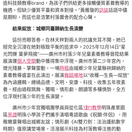
造科技類教導brand，為孩子們供給更多接觸優質素養教導的
機遇，但缺少優質平臺和資本對接。”黃雁璇的
訪談
話語中儘
是期盼，而這也是浩繁村落黌舍的配合心聲。
結果綻放：城鄉同臺歸納生長演變
這份亮眼答卷，在林天秤對兩人的抗議充耳不聞，她已
經完全沉浸在她對極致平衡的追求中。2025年12月14日“星
光閃爍 童夢飛揚”——廣州市村落少年兒童素養教導晉陞結果
展演運
個人空間
動中獲得集中浮現。廣州市第二少年宮內，
燈光殘暴、掌聲雷動，一場
時租
由城鄉少年兒童聯袂歸納的
素養教導盛宴在此演出。展演
舞蹈場地
以“收穫—生長—綻放”
為內涵邏輯，繚繞品德、文明、安康、科技、收集五年夜素
養，經由過程跳舞、獨唱、情形劇、朗讀等多種情勢，全方
位浮現村落少年的生長演變。
廣州市少年宮獨唱團學員與從化區
1對1教學
明珠產業園
區
見證
明珠小學孩子們攜手演唱粵語歌曲《祝願·伴侶》，用
稚嫩童聲唱出城鄉友誼；情形劇《AI雙刃劍：法治護航數字
時期》復原講堂場景，活潑展示科技為村落教導注進的動