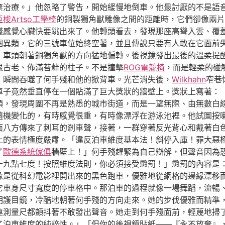
棄治療。」他忽略了警告，開始緩慢地倒車。他最討厭的不是語
亞梭Artso工學椅
的銅製獨角獸雕像之間的距離時，它們卻像兩片
殘感覺心臟快要跳出來了。他轉頭看去，發現那座高聳入雲、覆
個異類，它的三號車位始終空著，並且傳說只要有人敢在它面前
，車頭朝著銅獨角獸的方向猛地偏轉。後視鏡發出最後的溫柔提
根古老、佈滿苔蘚的柱子。不是撞擊
ROG電競椅
，而是輕柔的碰
，瞬間吞噬了何手殘和他的掀背車。光芒消失後，
Wilkhahn
窄巷
車子竟然垂直停在一個貼滿了巨大獎狀的牆壁上。獎狀上寫著：
頭，發現周圍不再是熟悉的城市街道，而是一望無際、由無數白
隨機變化的，有時感覺很重，有時像漂浮在游泳池裡。他試圖按
面八方傳來了刺耳的剎車聲，接著，一群穿著反光背心和戴著白
上的表情極度嚴肅。「違反泊車維度基本法！斜停入庫！罪大惡
了
歐德系統傢俱
牆壁上！」何手殘趕緊為自己辯解，但聲音因為
十九點七度！按照維度法則，你必須接受懲罰！」懲罰的內容是：
像是從科幻電影裡開出來的黑色跑車，優雅地從網格的邊緣漂移
它車身尺寸寬度的停車格中。那泊車的過程就像一場舞蹈，流暢、
明護目鏡，冷酷地朝著何手殘的方向走來。她的步伐優雅而精準
連測量尺都顫抖著不敢發出聲音。她走到何手殘面前，輕蔑地掃
了泊車維度的純粹性。」「但你的後視鏡貼紙——『永不放棄』