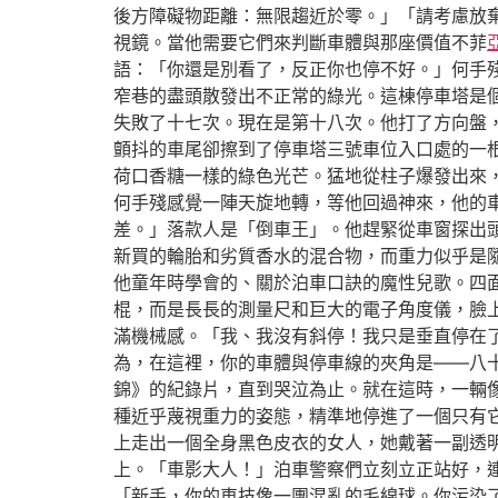
後方障礙物距離：無限趨近於零。」「請考慮放
視鏡。當他需要它們來判斷車體與那座價值不菲
語：「你還是別看了，反正你也停不好。」何手
窄巷的盡頭散發出不正常的綠光。這棟停車塔是
失敗了十七次。現在是第十八次。他打了方向盤
顫抖的車尾卻擦到了停車塔三號車位入口處的一
荷口香糖一樣的綠色光芒。猛地從柱子爆發出來
何手殘感覺一陣天旋地轉，等他回過神來，他的
差。」落款人是「倒車王」。他趕緊從車窗探出
新買的輪胎和劣質香水的混合物，而重力似乎是
他童年時學會的、關於泊車口訣的魔性兒歌。四
棍，而是長長的測量尺和巨大的電子角度儀，臉
滿機械感。「我、我沒有斜停！我只是垂直停在
為，在這裡，你的車體與停車線的夾角是——八
錦》的紀錄片，直到哭泣為止。就在這時，一輛
種近乎蔑視重力的姿態，精準地停進了一個只有
上走出一個全身黑色皮衣的女人，她戴著一副透
上。「車影大人！」泊車警察們立刻立正站好，
「新手，你的車技像一團混亂的毛線球。你污染