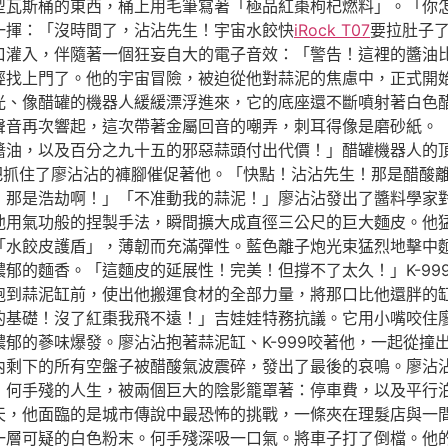
瓦斯桶的東西，桶上用毛筆寫著「極品紅棗枸杞燃料」。「你怎麼
一揮：「沒時間了，沾沾先生！宇宙水餃快
iRock T07
要拉肚子
口灌入，伴隨著一個狂妄自大的電子音效：「警告！這裡的醬油
經找上門了。他的宇宙冒險，被迫從他對蒜泥的焦慮中，正式開
光、像醋罐的機器人緩緩漂浮進來，它的底座還不斷噴射著白色
聲音再次響起，這次帶著金屬回音的嘲弄，刺耳得像是磨砂紙。
醬油，以及百分之九十五的邪惡蒜頭付出代價！」醋罐機器人的
一把抓住了廖沾沾的褲腳催促著他。「快點！沾沾先生！那是醋酸
！那是浩劫啊！」「不准動我的蒜泥！」廖沾沾發出了醬料學家
他用氣功般的捏製手法，瞬間擴大成直徑三公尺的巨大麵皮。他
「水餃皮護盾」，薄韌而充滿彈性。藍色離子炮光束猛烈地擊中
郁的麵香。「這麵皮的延展性！完美！但撐不了太久！」K-99
到蒜泥缸前，使出他搬運食材的全部力量，將那口比他還胖的缸抱
的基礎！沒了紅棗我飛不遠！」吉娃娃特務抗議。它用小嘴咬住
郁的蔘味爆發。廖沾沾抱著蒜泥缸、K-999咬著他，一起從撞
內剩下的所有空盤子被醋酸氣波震碎，發出了最後的哀鳴。廖沾
》何手殘的人生，被兩個巨大的陰影籠罩著：停車費，以及平行
天，他面臨的是城市傳說中最恐怖的挑戰，一條夾在理髮店與一
一層可疑的白色粉末。何手殘深吸一口氣。將車子打了倒檔。他