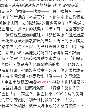
到圓滿。就在廖沾沾專注於與蒜泥進行心靈交流
且潮濕的「咕嚕——咕嚕——」聲。這聲音不是引
干擾了他蒜泥的「寧靜冥想」。他決定出去看個究
腳踏出店門，立刻被眼前的景象震驚了。整條城市
是固定在「通行」的狀態，同時，每一個燈箱都發
——麵粉蒸煮過頭的氣味。「麵粉焦慮？還是過度
團因為壓力過大而散發出的氣味。街上的行人陷入
在路中央，搖下車窗，對著紅綠燈大喊：「喂！你
的「咕嚕」聲，與他兒時聽到的家傳預言不謀而
沸時，便是宇宙水餃臨界點到來之時。」「七點五
個老舊的、像是古代金屬保險箱的東西。他輸入了
保險箱打開，裡面沒有黃金，只有一個閃爍著詭異
器，按下通話鈕。儀器發出「滋——」的電流聲，
9！宇宙水餃聯盟特級
Wilkhahn
特務！你那邊是不
他捏著對講機，困惑地喊道：「特務？酸味？等
動！」「蒜泥？」對面傳來K-999崩潰的尖叫
我們在你的後院！別帶任何多餘的東西！除了——
穿著黑色燕尾服、戴著太陽眼鏡的太空吉娃娃，正