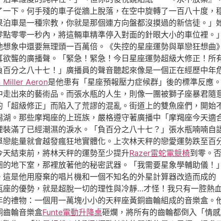
了一下。何手殘的車子從牆上脫落，在空中旋轉了一百八十度，
果泊車是一種宗教，你就是那個連方向盤都沒摸過的新信徒。」
零點零零一秒內，將這輛車精準停入對面的針眼大小的車位裡。
他想象中還要無理頭一百萬倍。《失控的星座運勢與單戀狂想曲
耳欲聾的廣播聲。「緊急！緊急！今日星座運勢超級大修正！所
負百分之八十七！」廣播員的聲音聽起來像是一個正在經歷中年
Miller Aeron
是他患有「星座預報壓力症候群」後的標準反應
中走出來的藝術品。而張水瓶的人生，則像一團被獅子座暴君隨
的「超級修正」而陷入了荒謬的混亂。街道上的雙魚座們，開始
潟湖。那些摩羯座的上班族，嚴格遵守著廣播中「摩羯座今天適
裡裝滿了已經潮濕的淚水。「負百分之八十七？」張水瓶喃喃自
單戀能量就會越發瘋狂地實體化。上次林天秤的戀愛運勢跌至百
今天結束前，將林天秤的運勢至少提升
Razer雷蛇電競椅
到零。
圈的地下室，那裡放著他的秘密武器。「我需要星象學輔助儀！
。這是他用廢棄的唱片機和一個不知名的外星計算器改造而成的
瓶座的優勢，就是超脫一切的理性與冷靜…才怪！我只有一腔熱
年的禮物：一個用一萬塊小小的天秤座黃銅齒輪組成的音樂盒。
銅齒輪音樂盒
Funte電動升降桌
砸爛，將所有的齒輪都倒入「情感