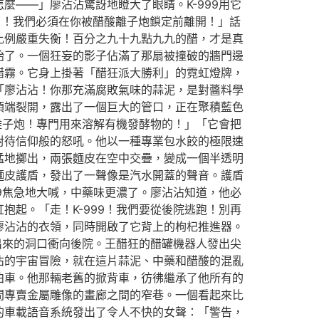
——」廖沾沾驚訝地瞪大了眼睛。K-999用它
了！我們必須在你被醋酸離子炮鎖定前離開！」話
比例嚴重失衡！百分之九十九點九九的醋，才是真
始了。一個狂妄的影子佔滿了那扇被撞破的牆門邊
醋霧。它身上掛著「醋狂派大勝利」的霓虹燈牌，
「廖沾沾！你那充滿腐敗氣味的蒜泥，是對醬料學
頂端裂開，露出了一個巨大的管口，正在聚積藍色
離子炮！專門用來溶解有機發酵物的！」「它會把
對待信仰般的怒吼。他以一種專業包水餃的極限速
猛地擲出，兩張麵皮在空中交疊，變成一個半透明
麵皮護盾，發出了一聲像是汽水開蓋的聲音。護盾
9焦急地大喊，中藥味更濃了。廖沾沾知道，他必
起。「走！K-999！我們要從後院逃跑！別再
廖沾沾的衣領，同時開啟了它背上的枸杞推進器。
出來的洞口衝向後院。王醋狂的醋罐機器人發出尖
沾的宇宙冒險，就在這片蒜泥、中藥和醋酸的混亂
泊車。他那輛老舊的掀背車，彷彿繼承了他所有的
間專賣金屬雕像的畫廊之間的窄巷。一個看起來比
的車載語音系統發出了令人不快的女聲：「警告，