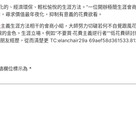
道化的、經濟環保、輕松愉悅的生涯方法。”一位開辦極簡生涯會
用，尋求價值最年夜化，抑制有意義的花費欲看。
計
主義生涯方法相干的會商小組，大師努力切磋若何不自覺跟風
金色。生涯立場。例如“不要買·花費主義逆行者”“低花費研討所”
而清楚更 TC:elanchair29a 69aef58d361533.812
填欄位標示為
*