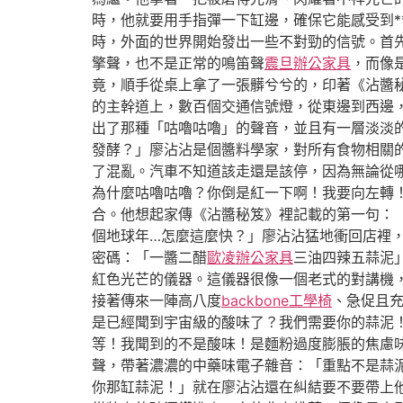
時，他就要用手指彈一下缸邊，確保它能感受到*
時，外面的世界開始發出一些不對勁的信號。首
擎聲，也不是正常的鳴笛聲
震旦辦公家具
，而像
竟，順手從桌上拿了一張髒兮兮的，印著《沾醬
的主幹道上，數百個交通信號燈，從東邊到西邊
出了那種「咕嚕咕嚕」的聲音，並且有一層淡淡
發酵？」廖沾沾是個醬料學家，對所有食物相關
了混亂。汽車不知道該走還是該停，因為無論從
為什麼咕嚕咕嚕？你倒是紅一下啊！我要向左轉
合。他想起家傳《沾醬秘笈》裡記載的第一句：
個地球年…怎麼這麼快？」廖沾沾猛地衝回店裡
密碼：「一醬二醋
歐凌辦公家具
三油四辣五蒜泥
紅色光芒的儀器。這儀器很像一個老式的對講機
接著傳來一陣高八度
backbone工學椅
、急促且充
是已經聞到宇宙級的酸味了？我們需要你的蒜泥
等！我聞到的不是酸味！是麵粉過度膨脹的焦慮味
聲，帶著濃濃的中藥味電子雜音：「重點不是蒜泥
你那缸蒜泥！」就在廖沾沾還在糾結要不要帶上