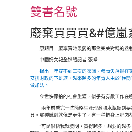
跳
雙書名號
至
主
要
廢棄買買買&#億嵐
內
容
原題目：廢棄買她最愛的那盆完美對稱的盆栽
中國婦女報全媒體記者 張崢
捐出一年穿不到三次的衣飾、精簡失落躺在家
安排財政的下班族，越來越多的年青人由於“極簡
做加法。
今世快節拍的社會生涯，似乎有有數工作在
“兩年前看完一些簡略生涯理念張水瓶聽到
具。那種感到就像是更生了，有一種把身上肥肉都
“可是很快我就發明，買得越多，想要的越