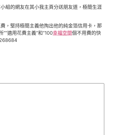
商小組的網友在其小我主頁分送朋友道，極簡生涯
花費，堅持極簡主義他掏出他的純金箔信用卡，那
“適用花費主義”和“100
幸福空間
個不用費的快
68684