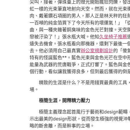
尖叫，接著，彈珠臺上的燈光開始瘋狂閃爍，發
虹一樣的光束筆直地射向天空。然而，就在光束
肉、戴著鑽石項圈的男人，那人正是林天秤的狂
一百噸的純金箔買下了今天所有的壞運氣！」「
曲，與一種夾雜著銅臭味的金色光芒對撞。天空
戀被汙染了！」張水瓶大喊。他知
久坐椅子推薦
遠失去機會。張水瓶看向那機器，還剩下最後一
去。他必須用自己最真實
辦公室規劃設計
的「傻
特有的怪誕藍色**。藍色光束與金色光芒在空中
能量為武器的荒唐戰爭，正式打響了。藍色與金色
個行動，看似讓我獲得良多，但到最后獲得的倒
精致的生涯是什么？不是用錢買最貴的工具
場。
極簡生涯，開釋精力壓力
極簡主義理念起首風行于藝術和design範
示出最美的design形狀，從而發生極強的視覺
略的斷舍離，而是幹事的立場。