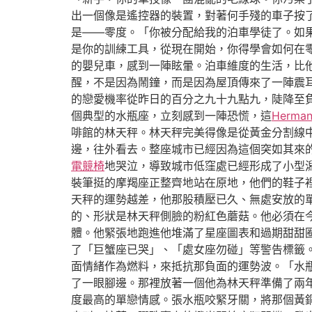
出一個像是遙控器的裝置，對著何手殘的車子按
是——零度。「你被分配給我的泊車學徒了。如
是你的訓練工具，從現在開始，你得學會如何在
的嬰兒車，感到一陣眩暈。泊車維度的生活，比
醒，不是因為鬧鐘，而是因為屋頂傳來了一陣震
的戀愛機率從昨日的百分之九十九點九，陡降至
個典型的水瓶座，立刻感到一陣恐慌，這
Herman 
啡館的林天秤。林天秤完美得像是從黃金分割線
邊，往外看去。整座城市已經因為這個突如其來
電競椅
地哭泣，導致城市低窪處已經形成了小型
裝筆挺的摩羯座正整齊地站在原地，他們的鞋子
天秤的運勢越差，他那股積壓已久、無處安放的
的、形狀是林天秤側臉的粉紅色蘑菇。他必須在
體。他緊張地跑進他堆滿了星座圖表和過期甜甜
了「巨蟹座已哭」、「處女座勿碰」等警告標籤
面情緒作為燃料，來抵抗那負面的運勢波。「水
了一眼腳邊。那裡放著一個他為林天秤準備了兩
度最高的單戀情感。張水瓶咬緊牙關，將那個黃