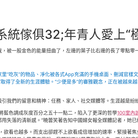
系統傢俱32;年青人愛上“
，被一股金色的能量扭曲了，左邊的葉子比右邊的長了零點零一公
里“吃灰”的物品、凈化被各式App充滿的手機桌面、刪減官樣
”取得了全新的生涯體驗。“少便是多”的審雅觀念，正在被越來
吸引我們的留意和精神：任務、家人、社交媒體等。生涯越是紛
要將藍色調成灰度百分之五十一點二，陷入了更深的哲學
100室內
甩失落的清新感。”曉蕓笑著告知中國婦女報全媒體記者，她已
多，欲看也越多。而支出卻趕不上欲看成倍增加的速率，緊接著焦