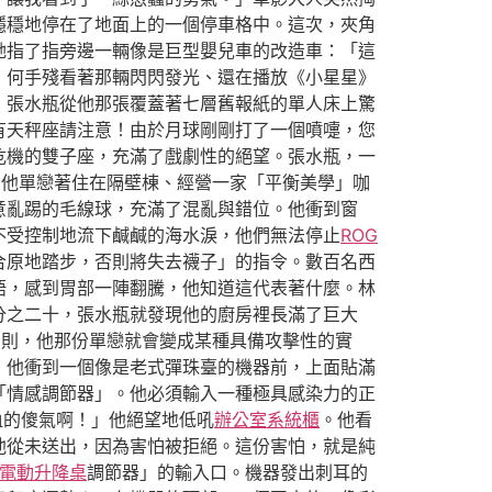
穩穩地停在了地面上的一個停車格中。這次，夾角
她指了指旁邊一輛像是巨型嬰兒車的改造車：「這
」何手殘看著那輛閃閃發光、還在播放《小星星》
》張水瓶從他那張覆蓋著七層舊報紙的單人床上驚
有天秤座請注意！由於月球剛剛打了一個噴嚏，您
危機的雙子座，充滿了戲劇性的絕望。張水瓶，一
。他單戀著住在隔壁棟、經營一家「平衡美學」咖
意亂踢的毛線球，充滿了混亂與錯位。他衝到窗
不受控制地流下鹹鹹的海水淚，他們無法停止
ROG
合原地踏步，否則將失去襪子」的指令。數百名西
語，感到胃部一陣翻騰，他知道這代表著什麼。林
分之二十，張水瓶就發現他的廚房裡長滿了巨大
否則，他那份單戀就會變成某種具備攻擊性的實
」他衝到一個像是老式彈珠臺的機器前，上面貼滿
「情感調節器」。他必須輸入一種極具感染力的正
血的傻氣啊！」他絕望地低吼
辦公室系統櫃
。他看
他從未送出，因為害怕被拒絕。這份害怕，就是純
電動升降桌
調節器」的輸入口。機器發出刺耳的