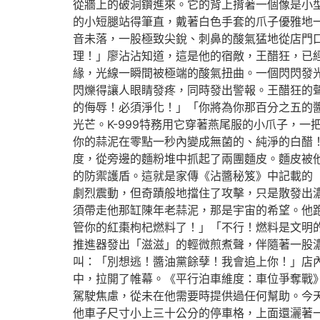
從牆上的破洞鑽進來。它的背上揹著一個像是小型
的小短腿站得筆直，戴著白色手套的爪子優雅地
音未落，一股極致尖銳、刺鼻的酸氣猛地從店門
理！」廖沾沾知道，這是他的宿敵，王醋狂，已
緣，光線一瞬間被極端的酸氣扭曲。一個閃閃發
閃爍得讓人眼睛發疼，同時發出警報。王醋狂的
的侮辱！必須淨化！」「你將為你那百分之五的
光芒。K-999特務用它穿著燕尾服的小爪子，
你的蒜泥在零點一秒內變成無菌的、純淨的白醋
度，從旁邊的麵粉堆中抓起了兩團麵皮。麵皮被
的防禦護盾。這就是家傳《沾醬秘笈》中記載的
劇烈震動，但奇蹟般地擋住了攻擊，只是散發出濃
須帶走他那缸陳年老蒜泥，那是宇宙的希望。他跑
管你的紅棗枸杞燃料了！」「不行！燃料是文明
推進器發出「滋滋」的輕微煎煮聲，伴隨著一股濃
叫：「別想逃！醬油黨餘孽！我會追上你！」店
中，拉開了帷幕。《平行泊車維度：車位爭奪戰
駕駛焦慮，從未在他需要時提供過任何幫助。今
他車子尺寸小上三十公分的停車格，上面還灑著