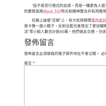
“這不是苦行僧式的自虐，而是一種更為人
的實質是將
iRock T07
時光和精神整合并有用應
在線上論壇“豆瓣”上，有大批與極簡
室內設
張卡像一面小鏡子，反射出藍光後發出了更加耀眼的
活”等小組人數合計逾40萬。他們彼此交通、分送朋友經歷，從
發佈留言
發佈留言必須填寫的電子郵件地址不會公開。
必
留言
*