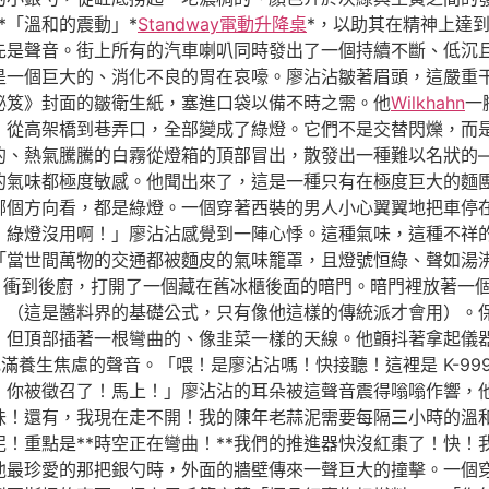
*「溫和的震動」*
Standway電動升降桌
*，以助其在精神上達
先是聲音。街上所有的汽車喇叭同時發出了一個持續不斷、低沉
是一個巨大的、消化不良的胃在哀嚎。廖沾沾皺著眉頭，這嚴重
秘笈》封面的皺衛生紙，塞進口袋以備不時之需。他
Wilkhahn
一
，從高架橋到巷弄口，全部變成了綠燈。它們不是交替閃爍，而
的、熱氣騰騰的白霧從燈箱的頂部冒出，散發出一種難以名狀的
的氣味都極度敏感。他聞出來了，這是一種只有在極度巨大的麵
哪個方向看，都是綠燈。一個穿著西裝的男人小心翼翼地把車停
！綠燈沒用啊！」廖沾沾感覺到一陣心悸。這種氣味，這種不祥
「當世間萬物的交通都被麵皮的氣味籠罩，且燈號恒綠、聲如湯
，衝到後廚，打開了一個藏在舊冰櫃後面的暗門。暗門裡放著一
」（這是醬料界的基礎公式，只有像他這樣的傳統派才會用）。
，但頂部插著一根彎曲的、像韭菜一樣的天線。他顫抖著拿起儀
滿養生焦慮的聲音。「喂！是廖沾沾嗎！快接聽！這裡是 K-99
！你被徵召了！馬上！」廖沾沾的耳朵被這聲音震得嗡嗡作響，
！還有，我現在走不開！我的陳年老蒜泥需要每隔三小時的溫和震
！重點是**時空正在彎曲！**我們的推進器快沒紅棗了！快！
他最珍愛的那把銀勺時，外面的牆壁傳來一聲巨大的撞擊。一個