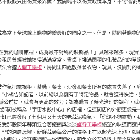
不該該只由花費來界說。我開端不以花費取悅本身，不付‘智商
成為當下全球線上購物體驗最好的國度之一。但是，隨同著購物
困在我的咖啡館裡，成為最不對稱的裝飾品！」具越來越多，現實
合租房曾經被她填得滿滿當當。書桌下堆滿囤積的化裝品他的單
無法合攏
人體工學椅
，房間里四處散落著衣物、玩具、沒開封的
。
一鼓作氣把電視柜、茶幾、餐桌、沙發和餐桌所有的處置失落了，
。”小楊告知記者，以前總以為擁有了特定物品，就會獲得快活，
的辦公前提，就會有更高的效力；認為購置了時光治理的課程，就
他那間被稱為「宇宙水餃中心」的店裡，但這間店的外觀更像是
一缸已經發酵了七個月又七天的老蒜泥嘆氣。「你還不夠靈動，
忍受那股陳年蒜頭混合著鐵鏽與淡淡
護脊工學椅
絕望的味道而選
」**的深層恐懼。新鮮蒜頭每公斤的價格正在以超光速上漲，如
的小銀勺，從缸底撈起一坨濃稠的、顏色介於灰綠與土黃之間的