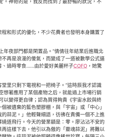
稅’。神奇的是，我反而找到了最舒暢的狀況，不
流程和形式的優化，不少花費者也發明本身購置了
上年夜部門都是閑置品。”倩倩往年結業后進職北
戀不再是浪漫的傻氣，而變成了一道被數學公式逼
書、過時零食……由於愛好美麗杯子
COFO
，她驚
客堂里只剩下電視和一把椅子。“這時辰我才認識
空想著應用了某個產物之后，就能過上市場行銷
可以變得更自律；認為買得夠貴《宇宙水餃與終
一個被遺棄的藍色塑膠棚，與「宇宙」或「中心」
我的蒜泥。」他輕聲細語，彷彿在責備一個不上進
擇繞道飛行。今天的營業額是：零。廖沾沾不安的
果再這樣下去，他引以為傲的「靈魂蒜泥」將難以
發酵物。這蒜泥被他照顧得像稀世珍寶，每隔三小