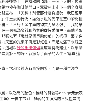
天秤座運勢！」在機器的頂部，一個巨大的、像彩
車猛地停在咖啡館門口。駕駛座上走下一個全身肌
大聲宣布：「天秤！別管那什麼負運勢！我已經用
！」牛土豪的行為，讓張水瓶的光束在空中瞬間扭
齒輪。「不行！金牛座的物質力量太強了！我的單
困在一個充滿金錢和俗氣的虛假愛情裡，而他將永
，那張寫著「我就是個單戀傻瓜」的標籤，丟了進
射向天空的光束不再是彩虹色，而是充滿了水瓶座
魂。這場以
綠的系統傢俱
星座運勢為賭注、以單戀
異氣旋。夠好，就擁有了面子的人生。‘購置’這
不貴。它和金錢沒有直接關系，而是一種生涯立
n作風，以起碼的顏色、簡略的符號等design元素表
略的生涯》一書中提到：極簡的生涯指的不只僅是簡