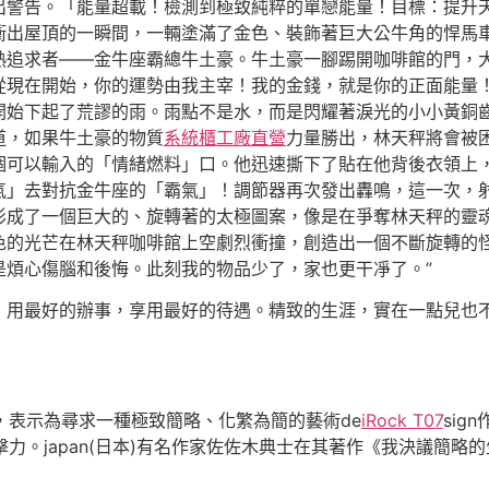
出警告。「能量超載！檢測到極致純粹的單戀能量！目標：提升
衝出屋頂的一瞬間，一輛塗滿了金色、裝飾著巨大公牛角的悍馬
熱追求者——金牛座霸總牛土豪。牛土豪一腳踢開咖啡館的門，
從現在開始，你的運勢由我主宰！我的金錢，就是你的正面能量
開始下起了荒謬的雨。雨點不是水，而是閃耀著淚光的小小黃銅
道，如果牛土豪的物質
系統櫃工廠直營
力量勝出，林天秤將會被
個可以輸入的「情緒燃料」口。他迅速撕下了貼在他背後衣領上
氣」去對抗金牛座的「霸氣」！調節器再次發出轟鳴，這一次，
形成了一個巨大的、旋轉著的太極圖案，像是在爭奪林天秤的靈
的光芒在林天秤咖啡館上空劇烈衝撞，創造出一個不斷旋轉的怪
是煩心傷腦和後悔。此刻我的物品少了，家也更干凈了。”
，用最好的辦事，享用最好的待遇。精致的生涯，實在一點兒也
疇，表示為尋求一種極致簡略、化繁為簡的藝術de
iRock T07
sig
沖擊力。japan(日本)有名作家佐佐木典士在其著作《我決議簡