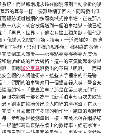
音系統，而是那兩塊永遠在關鍵時刻自動收折的後
羞澀的耳朵一樣，優雅地縮了回去。同時發出低
蓋著鏽跡斑斑鐵網的多層機械式停車塔，正在那片
失敗十八次，就會被傳送到一個泊車地獄。他已經
醒：「再見，世界。」他沒有撞上獨角獸，但他那
觸，像戀人之間的耳語。接著，一道濃郁的、像薄
恢復了平靜，只剩下獨角獸雕像一臉困惑的表情。
「完美倒車入庫獎——第零點零零零零零九度偏
線和編號組成的巨大網格。這裡的空氣聞起來像是
喇叭，但喇
辦公家具
叭發出的不是「叭叭」，而是
色安全帽的人朝他衝來。這些人手裡拿的不是警
極！」領頭的泊車警察用一個擴音器大喊，聲音充
恐懼而顫抖。「垂直泊車？那是在第三次元的行
無限次觀看一部名為**《新手泊車七百次失敗集
而過。跑車的輪胎發出令人陶醉的摩擦聲，它以一
完美，且毫無任何多餘的動作**。跑車的駕駛座
，每一步都像是被測量過一樣，完美地落在網格線
了一眼他那輛垂直貼在牆上的掀背車，語氣冰冷。
，讓我看到了一絲愚蠢的勇氣。」車影大人突然掏