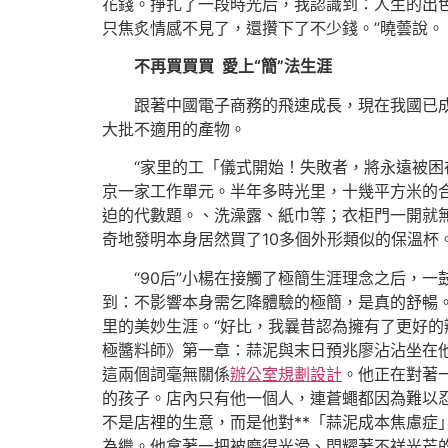
花錢。掙扎了一段時光后，我認識到：人生的出色
只焦炙情感不見了，還攢下了不少錢。”曉蕓說。
不再買買買 愛上“簡”法生涯
跟著中國電子商務的飛速成長，現在我國已
大批不適用的產物。
“家里的工「儀式開始！失敗者，將永遠被
京一家工作單元。半年多時光里，十幾平方米的
迫的代數題。、洗澡露、紙巾等；衣柜門一開就
奇地發明本身居然買了10多個外形類似的保溫杯
“90后”小楊在接觸了極簡生涯理念之后，
到：不影響本身需乞降體驗的極簡，是真的舒暢
里的美妙生涯。“好比，我曩昔認為擁有了更好
極醬料師》第一章：蒜泥與末日預兆廖沾沾坐在
這兩個詞毫無關係
辦公室規劃設計
。他正在對著
的孩子。店內只有他一個人，連蒼蠅都因為難以
不是店裡的生意，而是他對**「蒜泥成本焦慮症
為繼。他拿著一把被磨得光滑、閃耀著不祥光芒