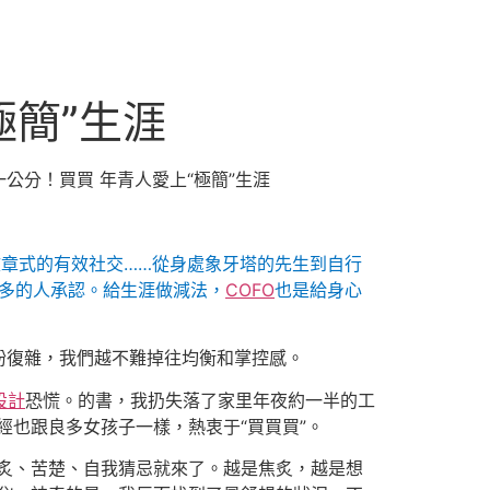
極簡”生涯
分！買買 年青人愛上“極簡”生涯
文章式的有效社交……從身處象牙塔的先生到自行
越多的人承認。給生涯做減法，
COFO
也是給身心
紛復雜，我們越不難掉往均衡和掌控感。
設計
恐慌。的書，我扔失落了家里年夜約一半的工
經也跟良多女孩子一樣，熱衷于“買買買”。
炙、苦楚、自我猜忌就來了。越是焦炙，越是想