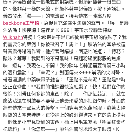
器。這儀器很像一個老式的對講機，但頂部插著一根彎曲
的、像韭菜一樣的天線。他顫抖著拿起儀器，按下通話鈕。
儀器發出「滋——」的電流聲，接著傳來一陣高八度
backbone工學椅
、急促且充滿養生焦慮的聲音。「喂！是廖
沾沾嗎！快接聽！這裡是 K-999！宇宙水餃聯盟特級
Wilkhahn
特務！你那邊是不是已經聞到宇宙級的酸味了？我
們需要你的蒜泥！你被徵召了！馬上！」廖沾沾的耳朵被這
聲音震得嗡嗡作響，他捏著對講機，困惑地喊道：「特務？
酸味？等等！我聞到的不是酸味！是麵粉過度膨脹的焦慮
味！還有，我現在走不開！我的陳年老蒜泥需要每隔三小時
的溫和震動！」「蒜泥？」對面傳來K-999崩潰的尖叫聲，
帶著濃濃的中藥味電子雜音：「重點不是蒜泥！重點是**時
空正在彎曲！**我們的推進器快沒紅棗了！快！我們在你的
後院！別帶任何多餘的東西！除了——你那缸蒜泥！」就在
廖沾沾還在糾結要不要帶上他最珍愛的那把銀勺時，外面的
牆壁傳來一聲巨大的撞擊。一個穿著黑色燕尾服、戴著太陽
眼鏡的太空吉娃娃，正從牆上的破洞鑽進來。它的背上揹著
一個像是小型瓦斯桶的東西，桶上用毛筆寫著「極品紅棗枸
杞燃料」。「你怎麼——」廖沾沾驚訝地瞪大了眼睛。K-