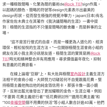
求一種極致簡略、化繁為簡的藝術de
iRock T07
sign作風，
以起碼的顏色、簡略的符號等design元素表示出最美的
design形狀，從而發生極強的視覺沖擊力。japan(日本)有名
作家佐佐木典士在其著作《我決議簡略的生涯》一書中提
到：極簡的生涯指的不只僅是簡略的斷舍離，而是幹事的立
場。
“這不是苦行僧式的自虐，而是一種更為人道化的、經濟
環保、輕松愉悅的生涯方法。”一位開辦極簡生涯會商小組的
網友在其小我主頁分送朋友道，極簡生涯的實質是將
iRock
T07
時光和精神整合并有用應用，尋求價值最年夜化，抑制
有意義的花費欲看。
在線上論壇“豆瓣”上，有大批與極簡
室內設計
主義生涯方
法相干的會商小組，大師努力切磋若何不自覺跟風花費，堅
持極簡主義他掏出他的純金箔信用卡，那張卡像一面小鏡
子，反射出藍光後發出了更加耀眼的金色。生涯立場。例如
“不要買·花費主義逆行者”“低花費研討所”“適用花費主義”和
“100
幸福空間
個不用費的快活”等小組人數合計逾40萬。他們