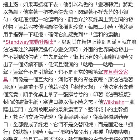
速上漲，如果再這樣下去，他引以為傲的「靈魂蒜泥」將難
以為繼。他拿著一把被磨得光滑、閃耀著不祥光芒的小銀
勺，從缸底撈起一坨濃稠的、顏色介於灰綠與土黃之間的發
酵物。這蒜泥被他照顧得像稀世珍寶，每隔三小時，他就要
用手指彈一下缸邊，確保它能感受到**「溫和的震動」
*
Standway電動升降桌
*，以助其在精神上達到圓滿。就在廖
沾沾專注於與蒜泥進行心靈交流時，外面的世界開始發出一
些不對勁的信號。首先是聲音。街上所有的汽車喇叭同時發
出了一個持續不斷、低沉且潮濕的「咕嚕——咕嚕——」
聲。這聲音不是引擎聲，也不是正常的鳴笛聲
震旦辦公家
具
，而像是一個巨大的、消化不良的胃在哀嚎。廖沾沾皺著
眉頭，這嚴重干擾了他蒜泥的「寧靜冥想」。他決定出去看
個究竟，順手從桌上拿了一張髒兮兮的，印著《沾醬秘笈》
封面的皺衛生紙，塞進口袋以備不時之需。他
Wilkhahn
一腳
踏出店門，立刻被眼前的景象震驚了。整條城市的主幹道
上，數百個交通信號燈，從東邊到西邊，從高架橋到巷弄
口，全部變成了綠燈。它們不是交替閃爍，而是固定在「通
行」的狀態，同時，每一個燈箱都發出了那種「咕嚕咕嚕」
的聲音，並且有一層淡淡的、熱氣騰騰的白霧從燈箱的頂部