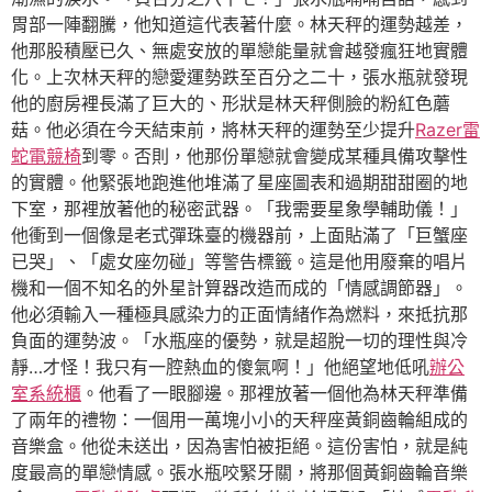
胃部一陣翻騰，他知道這代表著什麼。林天秤的運勢越差，
他那股積壓已久、無處安放的單戀能量就會越發瘋狂地實體
化。上次林天秤的戀愛運勢跌至百分之二十，張水瓶就發現
他的廚房裡長滿了巨大的、形狀是林天秤側臉的粉紅色蘑
菇。他必須在今天結束前，將林天秤的運勢至少提升
Razer雷
蛇電競椅
到零。否則，他那份單戀就會變成某種具備攻擊性
的實體。他緊張地跑進他堆滿了星座圖表和過期甜甜圈的地
下室，那裡放著他的秘密武器。「我需要星象學輔助儀！」
他衝到一個像是老式彈珠臺的機器前，上面貼滿了「巨蟹座
已哭」、「處女座勿碰」等警告標籤。這是他用廢棄的唱片
機和一個不知名的外星計算器改造而成的「情感調節器」。
他必須輸入一種極具感染力的正面情緒作為燃料，來抵抗那
負面的運勢波。「水瓶座的優勢，就是超脫一切的理性與冷
靜…才怪！我只有一腔熱血的傻氣啊！」他絕望地低吼
辦公
室系統櫃
。他看了一眼腳邊。那裡放著一個他為林天秤準備
了兩年的禮物：一個用一萬塊小小的天秤座黃銅齒輪組成的
音樂盒。他從未送出，因為害怕被拒絕。這份害怕，就是純
度最高的單戀情感。張水瓶咬緊牙關，將那個黃銅齒輪音樂