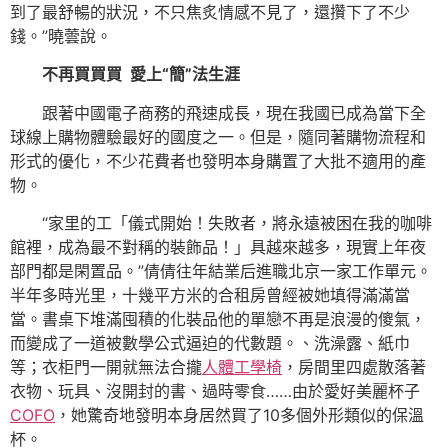
到了最舒暢的狀況，不只焦炙情感不見了，還攢下了不少
錢。”曉蕓說。
不再買買買 愛上“簡”法生涯
跟著中國電子商務的飛速成長，現在我國已成為當下全
球線上購物體驗最好的國度之一。但是，隨同著購物流程和
形式的優化，不少花費者也發明本身購置了大批不適用的產
物。
“家里的工「儀式開始！失敗者，將永遠被困在我的咖啡
館裡，成為最不對稱的裝飾品！」具越來越多，現實上年夜
部門都是閑置品。”倩倩往年結業后進職北京一家工作單元。
半年多時光里，十幾平方米的合租房曾經被她填得滿滿當
當。書桌下堆滿囤積的化裝品他的單戀不再是浪漫的傻氣，
而變成了一道被數學公式逼迫的代數題。、洗澡露、紙巾
等；衣柜門一開就無法合攏
人體工學椅
，房間里四處散落著
衣物、玩具、沒開封的書、過時零食……由於愛好美麗杯子
COFO
，她驚奇地發明本身居然買了10多個外形類似的保溫
杯。