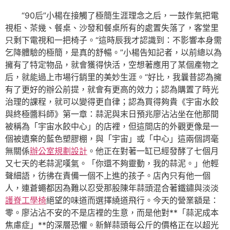
“90后”小楊在接觸了極簡生涯理念之后，一鼓作氣把電
視柜、茶幾、餐桌、沙發和餐桌所有的處置失落了，客堂里
只剩下電視和一把椅子。“這時辰我才認識到：不影響本身需
乞降體驗的極簡，是真的舒暢。”小楊告知記者，以前總以為
擁有了特定物品，就會獲得快活，空想著應用了某個產物之
后，就能過上市場行銷里的美妙生涯。“好比，我曩昔認為擁
有了更好的辦公前提，就會有更高的效力；認為購置了時光
治理的課程，就可以變得更自律；認為買得夠貴《宇宙水餃
與終極醬料師》第一章：蒜泥與末日預兆廖沾沾坐在他那間
被稱為「宇宙水餃中心」的店裡，但這間店的外觀更像是一
個被遺棄的藍色塑膠棚，與「宇宙」或「中心」這兩個詞毫
無關係
辦公室規劃設計
。他正在對著一缸已經發酵了七個月
又七天的老蒜泥嘆氣。「你還不夠靈動，我的蒜泥。」他輕
聲細語，彷彿在責備一個不上進的孩子。店內只有他一個
人，連蒼蠅都因為難以忍受那股陳年蒜頭混合著鐵鏽與淡淡
護脊工學椅
絕望的味道而選擇繞道飛行。今天的營業額是：
零。廖沾沾不安的不是店裡的生意，而是他對**「蒜泥成本
焦慮症」**的深層恐懼。新鮮蒜頭每公斤的價格正在以超光