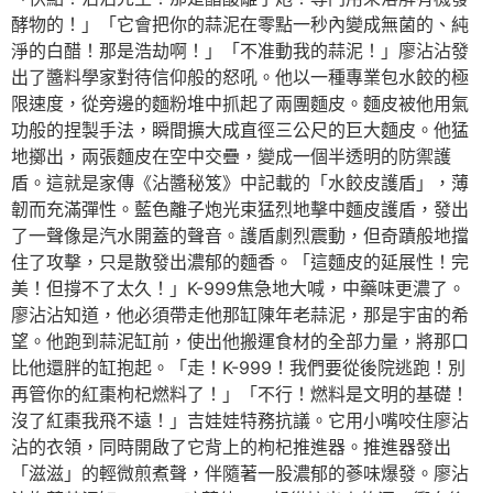
酵物的！」「它會把你的蒜泥在零點一秒內變成無菌的、純
淨的白醋！那是浩劫啊！」「不准動我的蒜泥！」廖沾沾發
出了醬料學家對待信仰般的怒吼。他以一種專業包水餃的極
限速度，從旁邊的麵粉堆中抓起了兩團麵皮。麵皮被他用氣
功般的捏製手法，瞬間擴大成直徑三公尺的巨大麵皮。他猛
地擲出，兩張麵皮在空中交疊，變成一個半透明的防禦護
盾。這就是家傳《沾醬秘笈》中記載的「水餃皮護盾」，薄
韌而充滿彈性。藍色離子炮光束猛烈地擊中麵皮護盾，發出
了一聲像是汽水開蓋的聲音。護盾劇烈震動，但奇蹟般地擋
住了攻擊，只是散發出濃郁的麵香。「這麵皮的延展性！完
美！但撐不了太久！」K-999焦急地大喊，中藥味更濃了。
廖沾沾知道，他必須帶走他那缸陳年老蒜泥，那是宇宙的希
望。他跑到蒜泥缸前，使出他搬運食材的全部力量，將那口
比他還胖的缸抱起。「走！K-999！我們要從後院逃跑！別
再管你的紅棗枸杞燃料了！」「不行！燃料是文明的基礎！
沒了紅棗我飛不遠！」吉娃娃特務抗議。它用小嘴咬住廖沾
沾的衣領，同時開啟了它背上的枸杞推進器。推進器發出
「滋滋」的輕微煎煮聲，伴隨著一股濃郁的蔘味爆發。廖沾