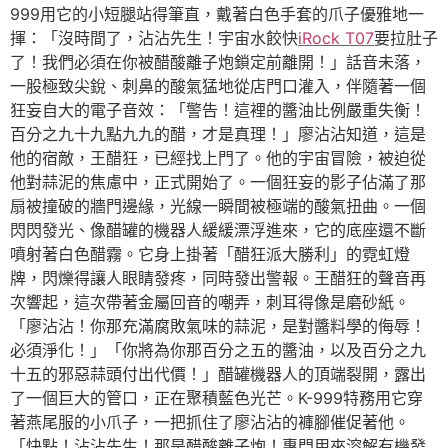
999用它的小短腿站得筆直，戴著白色手套的爪子優雅地一
揮：「沒時間了，沾沾先生！宇宙水餃快
iRock T07
要拉肚子
了！我們必須在你被醋酸離子炮鎖定前離開！」話音未落，
一股極致尖銳、刺鼻的酸氣猛地從店門口灌入，伴隨著一個
狂妄自大的電子音效：「警告！這裡的醬油比例嚴重失衡！
百分之九十九點九九的醋，才是真理！」廖沾沾知道，這是
他的宿敵，王醋狂，已經找上門了。他的宇宙冒險，被迫從
他對蒜泥的焦慮中，正式開始了。一個狂妄的影子佔滿了那
扇被撞破的牆門邊緣，光線一瞬間被極端的酸氣扭曲。一個
閃閃發光、像醋罐的機器人緩緩漂浮進來，它的底座還不斷
噴射著白色醋霧。它身上掛著「醋狂派大勝利」的霓虹燈
牌，閃爍得讓人眼睛發疼，同時發出警報。王醋狂的聲音再
次響起，這次帶著金屬回音的嘲弄，刺耳得像是磨砂紙。
「廖沾沾！你那充滿腐敗氣味的蒜泥，是對醬料學的侮辱！
必須淨化！」「你將為你那百分之五的醬油，以及百分之九
十五的邪惡蒜頭付出代價！」醋罐機器人的頂端裂開，露出
了一個巨大的管口，正在聚積藍色光芒。K-999特務用它穿
著燕尾服的小爪子，一把抓住了廖沾沾的褲腳催促著他。
「快點！沾沾先生！那是醋酸離子炮！專門用來溶解有機發