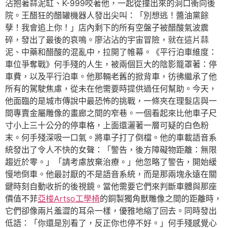
沾抱著蒜泥缸、K-999咬著他，一起從撞出來的洞口衝向後
院。王醋狂的醋罐機器人發出尖叫：「別想逃！醬油黨餘
孽！我會追上你！」店內剩下的所有空盤子被醋酸氣波震
碎，發出了最後的哀鳴。廖沾沾的宇宙冒險，就在這片蒜
泥、中藥和醋酸的混亂中，拉開了帷幕。《平行泊車維度：
車位爭奪戰》何手殘的人生，被兩個巨大的陰影籠罩著：停
車費，以及平行泊車。他那輛老舊的掀背車，彷彿繼承了他
所有的駕駛焦慮，從未在他需要時提供過任何幫助。今天，
他面臨的是城市傳說中最恐怖的挑戰，一條夾在理髮店與一
間專賣金屬雕像的畫廊之間的窄巷。一個看起來比他車子尺
寸小上三十公分的停車格，上面還灑著一層可疑的白色粉
末。何手殘深吸一口氣。將車子打了倒檔。他的車載語音系
統發出了令人不快的女聲：「警告，後方障礙物距離：無限
趨近於零。」「請考慮放棄治療。」他忽略了警告，開始緩
慢地倒車。他最討厭的不是語音系統，而是那兩塊永遠在關
鍵時刻自動收折的後視鏡。當他需要它們來判斷車體與那座
價值不菲
亞梭Artso工學椅
的銅製獨角獸雕像之間的距離時，
它們卻像兩片羞澀的耳朵一樣，優雅地縮了回去。同時發出
低語：「你還是別看了，反正你也停不好。」何手殘感覺心