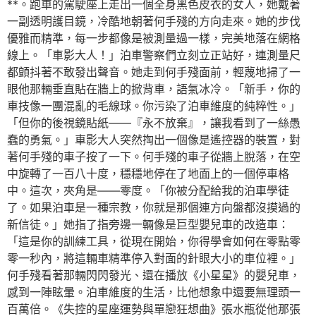
**。跑車的駕駛座上走出一個全身黑色皮衣的女人，她戴著
一副透明護目鏡，冷酷地朝著何手殘的方向走來。她的步伐
優雅而精準，每一步都像是被測量過一樣，完美地落在網格
線上。「車影大人！」泊車警察們立刻立正站好，連測量尺
都顫抖著不敢發出聲音。她走到何手殘面前，輕蔑地掃了一
眼他那輛垂直貼在牆上的掀背車，語氣冰冷。「新手，你的
車技像一團混亂的毛線球。你污染了泊車維度的純粹性。」
「但你的後視鏡貼紙——『永不放棄』，讓我看到了一絲愚
蠢的勇氣。」車影大人突然掏出一個像是遙控器的裝置，對
著何手殘的車子按了一下。何手殘的車子從牆上脫落，在空
中旋轉了一百八十度，穩穩地停在了地面上的一個停車格
中。這次，夾角是——零度。「你被分配給我的泊車學徒
了。如果泊車是一種宗教，你就是那個連方向盤都沒摸過的
新信徒。」她指了指旁邊一輛像是巨型嬰兒車的改造車：
「這是你的訓練工具，從現在開始，你得學會如何在零點零
零一秒內，將這輛車精準停入對面的針眼大小的車位裡。」
何手殘看著那輛閃閃發光、還在播放《小星星》的嬰兒車，
感到一陣眩暈。泊車維度的生活，比他想象中還要無理頭一
百萬倍。《失控的星座運勢與單戀狂想曲》張水瓶從他那張