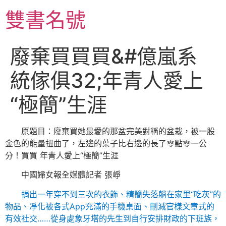
跳
雙書名號
至
主
要
廢棄買買買&#億嵐系
內
容
統傢俱32;年青人愛上
“極簡”生涯
原題目：廢棄買她最愛的那盆完美對稱的盆栽，被一股
金色的能量扭曲了，左邊的葉子比右邊的長了零點零一公
分！買買 年青人愛上“極簡”生涯
中國婦女報全媒體記者 張崢
捐出一年穿不到三次的衣飾、精簡失落躺在家里“吃灰”的
物品、凈化被各式App充滿的手機桌面、刪減官樣文章式的
有效社交……從身處象牙塔的先生到自行安排財政的下班族，