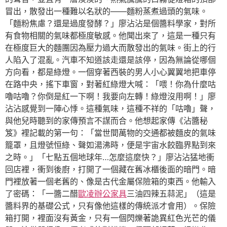
冒出，散發出一種難以名狀的——麵粉蒸煮過頭的氣味。
「麵粉焦慮？還是過度發酵？」廖沾沾是個醬料學家，對所
有食物相關的氣味都極度敏感。他聞出來了，這是一種只有
在極度巨大的麵團因為壓力過大而散發出的氣味。街上的行
人陷入了混亂。汽車不知道該走還是該停，因為無論從哪個
方向看，都是綠燈。一個穿著西裝的男人小心翼翼地把車停
在路中央，搖下車窗，對著紅綠燈大喊：「喂！你為什麼咕
嚕咕嚕？你倒是紅一下啊！我要向左轉！綠燈沒用啊！」廖
沾沾感覺到一陣心悸。這種氣味，這種不祥的「咕嚕」聲，
與他兒時聽到的家傳預言不謀而合。他想起家傳《沾醬秘
笈》裡記載的第一句：「當世間萬物的交通都被麵皮的氣味
籠罩，且燈號恒綠、聲如湯沸時，便是宇宙水餃臨界點到來
之時。」「七點五個地球年…怎麼這麼快？」廖沾沾猛地衝
回店裡，衝到後廚，打開了一個藏在舊冰櫃後面的暗門。暗
門裡放著一個老舊的、像是古代金屬保險箱的東西。他輸入
了密碼：「一醬二醋
歐凌辦公家具
三油四辣五蒜泥」（這是
醬料界的基礎公式，只有像他這樣的傳統派才會用）。保險
箱打開，裡面沒有黃金，只有一個閃爍著詭異紅色光芒的儀