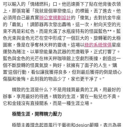
可以輸入的「情緒燃料」口。他迅速撕下了貼在他背後衣領
上，那張寫著「我就是個單戀傻瓜」的標籤，丟了進去。他
必須用自己最真實
辦公室規劃設計
的「傻氣」去對抗金牛座
的「霸氣」！調節器再次發出轟鳴，這一次，射向天空的光
束不再是彩虹色，而是充滿了水瓶座特有的怪誕藍色**。藍
色光束與金色光芒在空中形成了一個巨大的、旋轉著的太極
圖案，像是在爭奪林天秤的靈魂。這場以
綠的系統傢俱
星座
運勢為賭注、以單戀能量為武器的荒唐戰爭，正式打響了。
藍色與金色的光芒在林天秤咖啡館上空劇烈衝撞，創造出一
個不斷旋轉的怪異氣旋。夠好，就擁有了面子的人生。‘購
置’這個行動，看似讓我獲得良多，但到最后獲得的倒是煩心
傷腦和後悔。此刻我的物品少了，家也更干凈了。”
精致的生涯是什么？不是用錢買最貴的工具，用最好的
辦事，享用最好的待遇。精致的生涯，實在一點兒也不貴。
它和金錢沒有直接關系，而是一種生涯立場。
極簡生涯，開釋精力壓力
極簡主義理念起首風行于藝術和design範疇，表示為尋