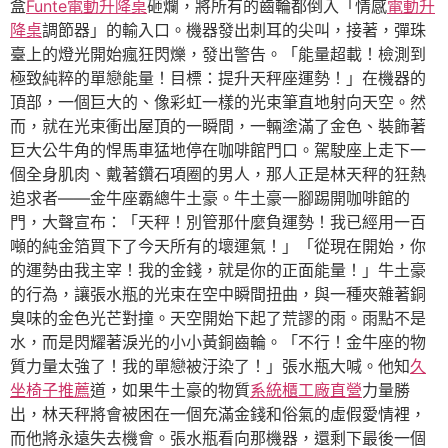
盒
Funte電動升降桌
砸爛，將所有的齒輪都倒入「情感
電動升
降桌
調節器」的輸入口。機器發出刺耳的尖叫，接著，彈珠
臺上的燈光開始瘋狂閃爍，發出警告。「能量超載！檢測到
極致純粹的單戀能量！目標：提升天秤座運勢！」在機器的
頂部，一個巨大的、像彩虹一樣的光束筆直地射向天空。然
而，就在光束衝出屋頂的一瞬間，一輛塗滿了金色、裝飾著
巨大公牛角的悍馬車猛地停在咖啡館門口。駕駛座上走下一
個全身肌肉、戴著鑽石項圈的男人，那人正是林天秤的狂熱
追求者——金牛座霸總牛土豪。牛土豪一腳踢開咖啡館的
門，大聲宣布：「天秤！別管那什麼負運勢！我已經用一百
噸的純金箔買下了今天所有的壞運氣！」「從現在開始，你
的運勢由我主宰！我的金錢，就是你的正面能量！」牛土豪
的行為，讓張水瓶的光束在空中瞬間扭曲，與一種夾雜著銅
臭味的金色光芒對撞。天空開始下起了荒謬的雨。雨點不是
水，而是閃耀著淚光的小小黃銅齒輪。「不行！金牛座的物
質力量太強了！我的單戀被汙染了！」張水瓶大喊。他知
久
坐椅子推薦
道，如果牛土豪的物質
系統櫃工廠直營
力量勝
出，林天秤將會被困在一個充滿金錢和俗氣的虛假愛情裡，
而他將永遠失去機會。張水瓶看向那機器，還剩下最後一個