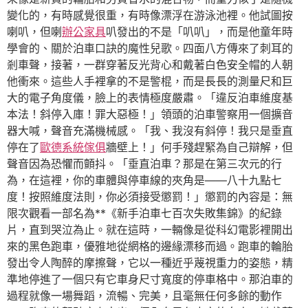
變化的，有時感覺很重，有時像漂浮在游泳池裡。他試圖按
喇叭，但喇
辦公家具
叭發出的不是「叭叭」，而是他童年時
學會的、關於泊車口訣的魔性兒歌。四面八方傳來了刺耳的
剎車聲，接著，一群穿著反光背心和戴著白色安全帽的人朝
他衝來。這些人手裡拿的不是警棍，而是長長的測量尺和巨
大的電子角度儀，臉上的表情極度嚴肅。「違反泊車維度基
本法！斜停入庫！罪大惡極！」領頭的泊車警察用一個擴音
器大喊，聲音充滿機械感。「我、我沒有斜停！我只是垂直
停在了
歐德系統傢俱
牆壁上！」何手殘趕緊為自己辯解，但
聲音因為恐懼而顫抖。「垂直泊車？那是在第三次元的行
為，在這裡，你的車體與停車線的夾角是——八十九點七
度！按照維度法則，你必須接受懲罰！」懲罰的內容是：無
限次觀看一部名為**《新手泊車七百次失敗集錦》的紀錄
片，直到哭泣為止。就在這時，一輛像是從科幻電影裡開出
來的黑色跑車，優雅地從網格的邊緣漂移而過。跑車的輪胎
發出令人陶醉的摩擦聲，它以一種近乎蔑視重力的姿態，精
準地停進了一個只有它車身尺寸寬度的停車格中。那泊車的
過程就像一場舞蹈，流暢、完美，且毫無任何多餘的動作