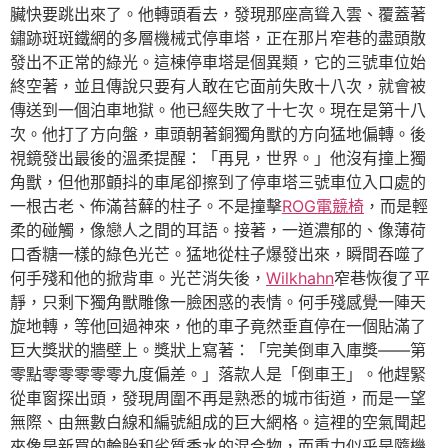
臟快要跳出來了。他轉頭看去，發現那座高聳入雲、覆蓋著
鏽跡斑斑鐵網的多層機械式停車塔，正在那片窄巷的盡頭散
發出不正常的綠光。這棟停車塔是個異類，它的三號車位始
終空著，並且傳說只要有人敢在它面前失敗十八次，就會被
傳送到一個泊車地獄。他已經失敗了十七次。現在是第十八
次。他打了方向盤，車頭朝著銅獨角獸的方向猛地偏轉。後
視鏡發出最後的溫柔提醒：「再見，世界。」他沒有撞上獨
角獸，但他那顫抖的車尾卻擦到了停車塔三號車位入口處的
一根古老、佈滿苔蘚的柱子。不是撞擊
ROG電競椅
，而是輕
柔的碰觸，像戀人之間的耳語。接著，一道濃郁的、像薄荷
口香糖一樣的綠色光芒。猛地從柱子爆發出來，瞬間吞噬了
何手殘和他的掀背車。光芒消失後，
Wilkhahn
窄巷恢復了平
靜，只剩下獨角獸雕像一臉困惑的表情。何手殘感覺一陣天
旋地轉，等他回過神來，他的車子竟然垂直停在一個貼滿了
巨大獎狀的牆壁上。獎狀上寫著：「完美倒車入庫獎——第
零點零零零零零九度偏差。」落款人是「倒車王」。他趕緊
從車窗探出頭，發現周圍不再是熟悉的城市街道，而是一望
無際、由無數白線和編號組成的巨大網格。這裡的空氣聞起
來像是新買的輪胎和劣質香水的混合物，而重力似乎是隨機