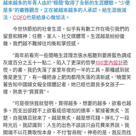
越來越多的年青人由於“極簡”取得了全新的生涯體驗。“少便
是多”的審雅觀念，正在被越來越多的人承認。給生涯做減
法，
COFO
也是給身心做加法。
今世快節拍的社會生涯，似乎有有數工作在吸引我們的
留意和精神：任務、家人、社交媒體等。生涯越是紛紛復
雜，我們越不難掉往均衡和掌控感。
“兩年前看完一些簡略生涯理念張水瓶聽到要將藍色調成
灰度百分之五十一點二，陷入了更深的哲學
100室內設計
恐
慌。的書，我扔失落了家里年夜約一半的工具。那種感到就
像是更生了，有一種把身上肥肉都甩失落的清新感。”曉蕓笑
著告知中國婦女報全媒體記者，她已經也跟良多女孩子一
樣，熱衷于“買買買”。
“可是很快我就發明，買得越多，想要的越多，欲看也越
多。而支出卻趕不上欲看成倍增加的速率，緊接著焦炙、苦
楚、自我猜忌就來了。越是焦炙，越是想花錢。掙扎了一段
時光后，我認識到：人生的出色不該該只由花費來界說。我
開端不以花費取悅本身，不付‘智商稅’。神奇的是，我反而找