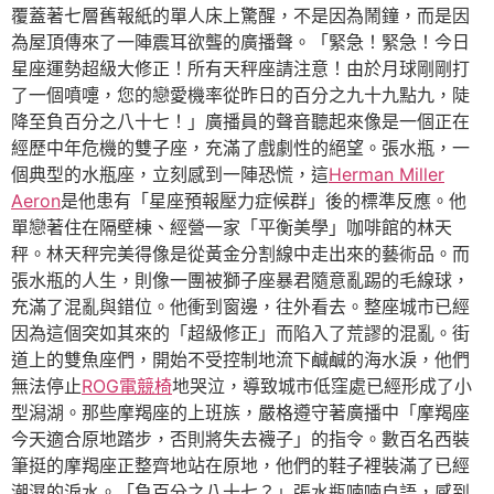
覆蓋著七層舊報紙的單人床上驚醒，不是因為鬧鐘，而是因
為屋頂傳來了一陣震耳欲聾的廣播聲。「緊急！緊急！今日
星座運勢超級大修正！所有天秤座請注意！由於月球剛剛打
了一個噴嚏，您的戀愛機率從昨日的百分之九十九點九，陡
降至負百分之八十七！」廣播員的聲音聽起來像是一個正在
經歷中年危機的雙子座，充滿了戲劇性的絕望。張水瓶，一
個典型的水瓶座，立刻感到一陣恐慌，這
Herman Miller
Aeron
是他患有「星座預報壓力症候群」後的標準反應。他
單戀著住在隔壁棟、經營一家「平衡美學」咖啡館的林天
秤。林天秤完美得像是從黃金分割線中走出來的藝術品。而
張水瓶的人生，則像一團被獅子座暴君隨意亂踢的毛線球，
充滿了混亂與錯位。他衝到窗邊，往外看去。整座城市已經
因為這個突如其來的「超級修正」而陷入了荒謬的混亂。街
道上的雙魚座們，開始不受控制地流下鹹鹹的海水淚，他們
無法停止
ROG電競椅
地哭泣，導致城市低窪處已經形成了小
型潟湖。那些摩羯座的上班族，嚴格遵守著廣播中「摩羯座
今天適合原地踏步，否則將失去襪子」的指令。數百名西裝
筆挺的摩羯座正整齊地站在原地，他們的鞋子裡裝滿了已經
潮濕的淚水。「負百分之八十七？」張水瓶喃喃自語，感到