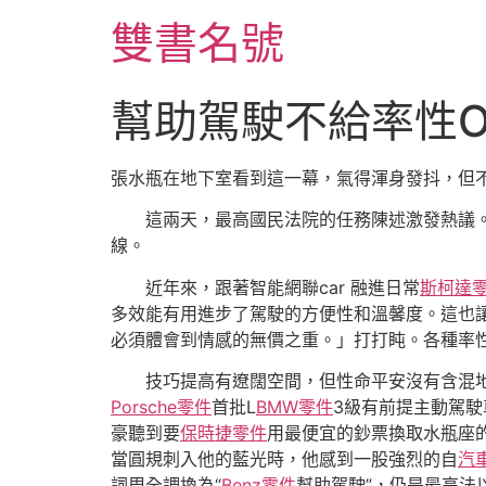
跳
雙書名號
至
主
要
幫助駕駛不給率性O
內
容
張水瓶在地下室看到這一幕，氣得渾身發抖，但
這兩天，最高國民法院的任務陳述激發熱議
線。
近年來，跟著智能網聯car 融進日常
斯柯達
多效能有用進步了駕駛的方便性和溫馨度。這也讓
必須體會到情感的無價之重。」打打盹。各種率
技巧提高有遼闊空間，但性命平安沒有含混
Porsche零件
首批L
BMW零件
3級有前提主動駕
豪聽到要
保時捷零件
用最便宜的鈔票換取水瓶座
當圓規刺入他的藍光時，他感到一股強烈的自
汽
詞周全調換為“
Benz零件
幫助駕駛”，仍是最高法