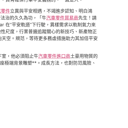
尼零件
立異與平安相遇，不竭進步認知、明白鴻
行法治的久久為功，「牛
汽車零件貿易商
先生！請
r 在“平安軌道”下行駛，異樣需求以軌制氣力來
迫性尺度，行業普遍追蹤關心的新技巧、新產物正
向天空。規范，等待更多務虛措施助力其加倍平安
下室，他必須阻止牛
汽車零件進口商
土豪用物質的
座極端背景雕塑**。成長方法，也對防范風險、