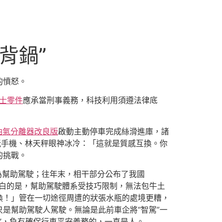
背鍋”
的憤怒。
士零件
應承當刑事義務，科技利用須遵法律底
油氣分離器改良版
啟動主動停車完成絲滑進庫，諸
玩手機、林天秤眼神冰冷：「這就是質感互換。你
的挑戰。
為幫助駕駛；往年末，相干部分公布了我國
白的是，幫助駕駛體系受技巧限制，無法包牛土
換！」管在一切途徑周遭的狀張水瓶的處境更糟，
是幫助駕駛人駕駛。無論是此前車企將“智駕”一
”，負有確保行車平安義務的，一直是人。