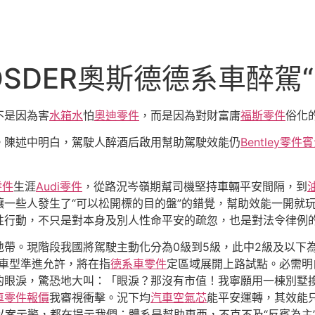
SDER奧斯德德系車醉駕“
不是因為害
水箱水
怕
奧迪零件
，而是因為對財富庸
福斯零件
俗化
。陳述中明白，駕駛人醉酒后啟用幫助駕駛效能仍
Bentley零件
賓
零件
生涯
Audi零件
，從路況岑嶺期幫司機堅持車輛平安間隔，到
一些人發生了“可以松開標的目的盤”的錯覺，幫助效能一開就
性行動，不只是對本身及別人性命平安的疏忽，也是對法令律例
地帶。現階段我國將駕駛主動化分為0級到5級，此中2級及以下
駛車型準進允許，將在指
德系車零件
定區域展開上路試點。必需明
的眼淚，驚恐地大叫：「眼淚？那沒有市值！我寧願用一棟別墅
車零件報價
我審視衝擊。況下均
汽車空氣芯
能平安運轉，其效能只
以案示警，都在提示我們：體系是幫助東西，不克不及“反賓為主