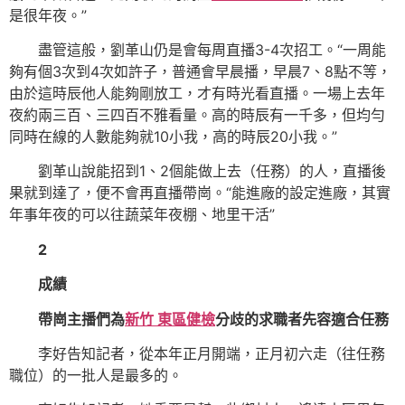
是很年夜。”
盡管這般，劉革山仍是會每周直播3-4次招工。“一周能
夠有個3次到4次如許子，普通會早晨播，早晨7、8點不等，
由於這時辰他人能夠剛放工，才有時光看直播。一場上去年
夜約兩三百、三四百不雅看量。高的時辰有一千多，但均勻
同時在線的人數能夠就10小我，高的時辰20小我。”
劉革山說能招到1、2個能做上去（任務）的人，直播後
果就到達了，便不會再直播帶崗。“能進廠的設定進廠，其實
年事年夜的可以往蔬菜年夜棚、地里干活”
2
成績
帶崗主播們為
新竹 東區健檢
分歧的求職者先容適合任務
李好告知記者，從本年正月開端，正月初六走（往任務
職位）的一批人是最多的。