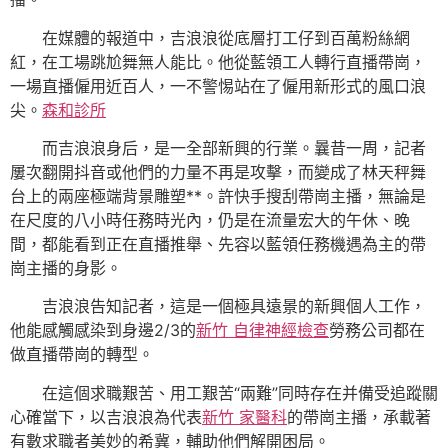
在媒體的報道中，吉浪浪從底層打工仔到百萬粉絲網
紅，在工場跳尬舞無人能比。他從藍領工人轉行直播帶崗，
一場直播僱用近百人，一不警惕站在了僱用新形式的風口浪
尖。
森和診所
而吉浪浪身后，是一全部新興的行業。曩昔一周，記者
屢次翻開抖音或他們的力量不再是攻擊，而變成了林天秤舞
台上的兩座極端背景雕塑**。許快手搜刮帶崗主播，無論是
在尺度的八小時任務時光內，仍是在流量宏大的午休、晚
間，都能看到正在直播推舉、先容以藍領任務機遇為主的帶
崗主播的身影。
吉浪浪告知記者，這是一個極具遠景的新興個人工作，
他能感觸感染到身邊2/3的
新竹 自律神經檢查
勞務公司都在
做直播帶崗的轉型。
在這個求職艱苦、用工艱苦“兩難”同時存在并備受追蹤關
心確當下，以吉浪浪為代表
新竹 家醫科
的帶崗主播，承載著
有數求職者美妙的希冀，輔助他們解開困局。