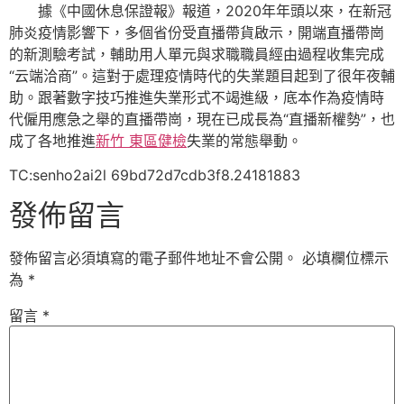
據《中國休息保證報》報道，2020年年頭以來，在新冠
肺炎疫情影響下，多個省份受直播帶貨啟示，開端直播帶崗
的新測驗考試，輔助用人單元與求職職員經由過程收集完成
“云端洽商”。這對于處理疫情時代的失業題目起到了很年夜輔
助。跟著數字技巧推進失業形式不竭進級，底本作為疫情時
代僱用應急之舉的直播帶崗，現在已成長為“直播新權勢”，也
成了各地推進
新竹 東區健檢
失業的常態舉動。
TC:senho2ai2l 69bd72d7cdb3f8.24181883
發佈留言
發佈留言必須填寫的電子郵件地址不會公開。
必填欄位標示
為
*
留言
*