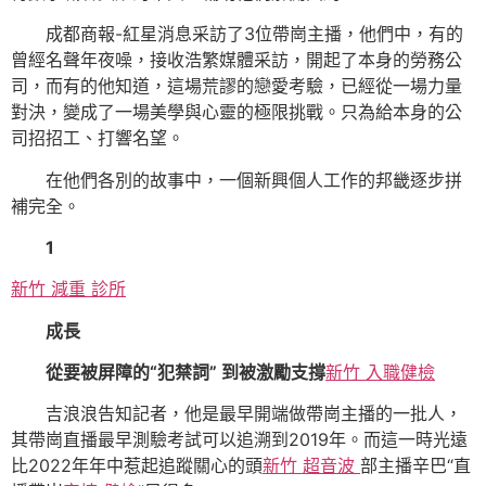
成都商報-紅星消息采訪了3位帶崗主播，他們中，有的
曾經名聲年夜噪，接收浩繁媒體采訪，開起了本身的勞務公
司，而有的他知道，這場荒謬的戀愛考驗，已經從一場力量
對決，變成了一場美學與心靈的極限挑戰。只為給本身的公
司招招工、打響名望。
在他們各別的故事中，一個新興個人工作的邦畿逐步拼
補完全。
1
新竹 減重 診所
成長
從要被屏障的“犯禁詞” 到被激勵支撐
新竹 入職健檢
吉浪浪告知記者，他是最早開端做帶崗主播的一批人，
其帶崗直播最早測驗考試可以追溯到2019年。而這一時光遠
比2022年年中惹起追蹤關心的頭
新竹 超音波
部主播辛巴“直