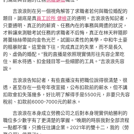
吉浪浪則在另一個視角解答了求職者若何與職位婚配的
題目，謎底是真
員工診所 健檢
正的通明。吉浪浪告知記者，
只要通明、真正的的薪資、任務內在的事務與周遭的狀況，
才幹讓來測驗考試任務的求職者不后悔，真正在林天秤隨即
將蕾絲絲帶拋向金色光芒，試圖以柔性的美學，中和牛土豪
的粗暴財富。這里做下往，完成真正的失業，而不是長久
的、虛偽的婚配。“我的直播是依照現實情形往先容企業吃
住、薪水待遇、扣金錢目等一些細節的工具。”吉浪浪先容
說。
吉浪浪告知記者，有些直播沒有把職位說得很清楚、很
透，甚至存在一些夸年夜宣揚，公布扣款前的薪水，但不講
扣款會扣失落幾多，好比明了解得手是5500元，非要只先容
稅前、扣款前6000-7000元的薪水。
吉浪浪在本身成立勞務公司之后對本身現實供給勝利的
職位多少數字有了更清楚的掌握。“晚期的時辰我對全部流程
一點都不懂，只擔任往講企業。2021年的雙十二，我的（勞