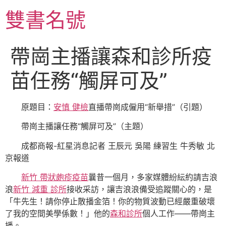
跳
雙書名號
至
主
要
帶崗主播讓森和診所疫
內
容
苗任務“觸屏可及”
原題目：
安慎 健檢
直播帶崗成僱用“新舉措”（引題）
帶崗主播讓任務“觸屏可及”（主題）
成都商報-紅星消息記者 王辰元 吳陽 練習生 牛秀敏 北
京報道
新竹 帶狀皰疹疫苗
曩昔一個月，多家媒體紛紜約請吉浪
浪
新竹 減重 診所
接收采訪，讓吉浪浪備受追蹤關心的，是
「牛先生！請你停止散播金箔！你的物質波動已經嚴重破壞
了我的空間美學係數！」他的
森和診所
個人工作——帶崗主
播。