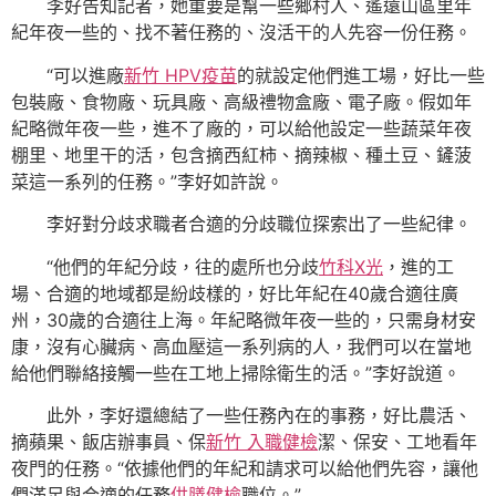
李好告知記者，她重要是幫一些鄉村人、遙遠山區里年
紀年夜一些的、找不著任務的、沒活干的人先容一份任務。
“可以進廠
新竹 HPV疫苗
的就設定他們進工場，好比一些
包裝廠、食物廠、玩具廠、高級禮物盒廠、電子廠。假如年
紀略微年夜一些，進不了廠的，可以給他設定一些蔬菜年夜
棚里、地里干的活，包含摘西紅柿、摘辣椒、種土豆、鏟菠
菜這一系列的任務。”李好如許說。
李好對分歧求職者合適的分歧職位探索出了一些紀律。
“他們的年紀分歧，往的處所也分歧
竹科X光
，進的工
場、合適的地域都是紛歧樣的，好比年紀在40歲合適往廣
州，30歲的合適往上海。年紀略微年夜一些的，只需身材安
康，沒有心臟病、高血壓這一系列病的人，我們可以在當地
給他們聯絡接觸一些在工地上掃除衛生的活。”李好說道。
此外，李好還總結了一些任務內在的事務，好比農活、
摘蘋果、飯店辦事員、保
新竹 入職健檢
潔、保安、工地看年
夜門的任務。“依據他們的年紀和請求可以給他們先容，讓他
們滿足與合適的任務
供膳健檢
職位。”