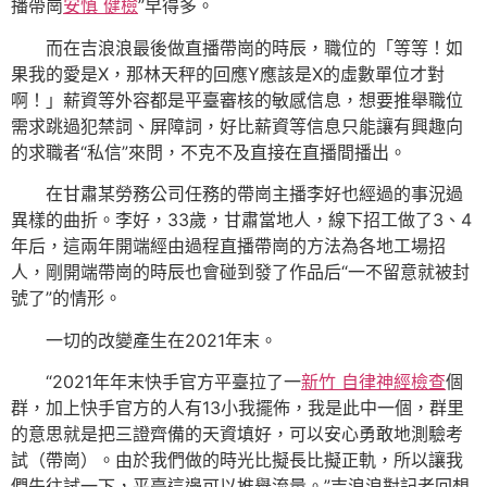
播帶崗
安慎 健檢
”早得多。
而在吉浪浪最後做直播帶崗的時辰，職位的「等等！如
果我的愛是X，那林天秤的回應Y應該是X的虛數單位才對
啊！」薪資等外容都是平臺審核的敏感信息，想要推舉職位
需求跳過犯禁詞、屏障詞，好比薪資等信息只能讓有興趣向
的求職者“私信”來問，不克不及直接在直播間播出。
在甘肅某勞務公司任務的帶崗主播李好也經過的事況過
異樣的曲折。李好，33歲，甘肅當地人，線下招工做了3、4
年后，這兩年開端經由過程直播帶崗的方法為各地工場招
人，剛開端帶崗的時辰也會碰到發了作品后“一不留意就被封
號了”的情形。
一切的改變產生在2021年末。
“2021年年末快手官方平臺拉了一
新竹 自律神經檢查
個
群，加上快手官方的人有13小我擺佈，我是此中一個，群里
的意思就是把三證齊備的天資填好，可以安心勇敢地測驗考
試（帶崗）。由於我們做的時光比擬長比擬正軌，所以讓我
們先往試一下，平臺這邊可以推舉流量。”吉浪浪對記者回想