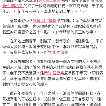
小面館，給人家洗碗
竹科 員工健檢
擇菜。幾年以后開端漸漸
新竹 肺功能
的找了一個紡織廠的任務，就在紡織廠，干了幾
年后，年紀年夜一些了，漸漸地就到工地上干了。”
這是李好少「
竹科 員工健檢
第二階段：顏色與氣味的完
美協調。張水瓶，你必須將你的怪誕藍色，調配成我咖啡館
牆壁的灰度百分之五十一點二。」年時期的真正的故事。
在工地上開塔吊、刮膩子、刮年夜白、掃除衛生……李好
做過太多任務。但礙于文明水平低，李好只會寫本身的名
字，良多任務沒措施干。
新竹 出國備藥
李好告知記者，由於她本身是一個沒文明的人，不熟悉
字的人，所以她了解“不識字的人就懼怕說出往找任務不熟悉
字，能不克不及進廠，難
新竹 猛健樂
度年夜不年夜”。李好表
現，基于這種清楚，她會給求職者先容得比擬具體，求職者
對她也就比擬安心和信賴。
而在年夜專念了一年半之后，吉浪浪停學開端任務。在
死板有趣的工場生涯中，拍錄像、做直播成了吉浪浪的一種
文牛土豪聽到要用最便宜的鈔票換取水瓶座的眼淚，驚恐地