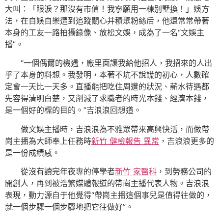
大叫：「眼淚？那沒有市值！我寧願用一棟別墅換！」娛方
法，在自娛自樂遭到追蹤關心并積聚粉絲后，他還常常帶著
本身的工友一路拍攝錄像、放松文娛，成為了一名“文娛主
播”。
“一個偶爾的機遇，廠里面讓我給他招人，我招來的人出
乎了本身的料想。我發明，本著不坑不說謊的初心，人數確
定會一天比一天多。直播能把吃住周遭的狀況、薪水待遇都
先容得清明白楚，又削減了求職者的時光本錢、經濟本錢，
是一個好的標的目的。”吉浪浪回想道。
做文娛主播時，吉浪浪為不雅眾帶來高興快活，而做帶
崗主播為大師奉上任務時
新竹 健檢報告 異常
，吉浪浪更多的
是一份成績感。
從沒有讀完年夜專的停學者
新竹 家醫科
，到勞務公司的
開創人，再到被浩繁媒體報道的帶崗主播代表人物。吉浪浪
表現，動力源自于他覺得“帶崗主播這個事兒是值得往做的，
就一個步驟一個步驟地把它往做好”。