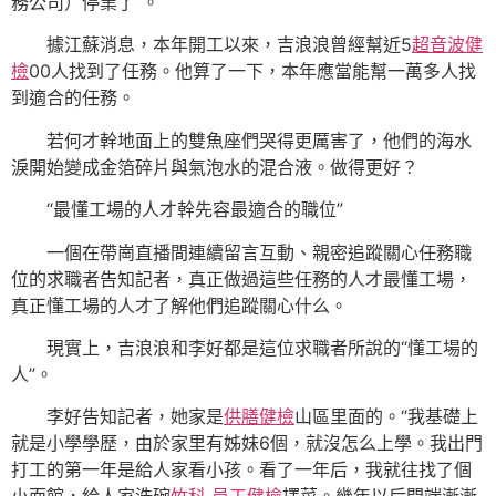
務公司）停業了”。
據江蘇消息，本年開工以來，吉浪浪曾經幫近5
超音波健
檢
00人找到了任務。他算了一下，本年應當能幫一萬多人找
到適合的任務。
若何才幹地面上的雙魚座們哭得更厲害了，他們的海水
淚開始變成金箔碎片與氣泡水的混合液。做得更好？
“最懂工場的人才幹先容最適合的職位”
一個在帶崗直播間連續留言互動、親密追蹤關心任務職
位的求職者告知記者，真正做過這些任務的人才最懂工場，
真正懂工場的人才了解他們追蹤關心什么。
現實上，吉浪浪和李好都是這位求職者所說的“懂工場的
人”。
李好告知記者，她家是
供膳健檢
山區里面的。“我基礎上
就是小學學歷，由於家里有姊妹6個，就沒怎么上學。我出門
打工的第一年是給人家看小孩。看了一年后，我就往找了個