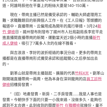
道，阿誰時辰他在平臺上的粉絲大要是140-150萬。
現在，帶崗主播已然是備受承認的、輔助大師處理用工
難、求職難題目的新興個人工作。在《工人日報》等媒體的
報道中，直播帶崗、云僱用成為開年的風行舉措。3月24
新
竹 健檢
日，揚州發布則發布了揚州市人社局副局長李宏平走
進直播間直播帶崗的新聞，運動當天近2個小時的直播
新竹
成人健檢
，吸引了7萬多人次的在線不雅看。
與吉浪浪、李好的波折經過的事況分歧，更多的帶崗主
播都是在直播帶崗形式備受承認和追蹤關心之后參加出去
的。
劉革山就是帶崗主播鼓起、擴展的代表
竹科X光
。劉革山
剛開端直播帶崗一兩周，他為本身在深圳龍崗的店
員工診所
健檢
招樓房發賣。
“（招）地產發賣，新房、二手房發賣……我是人事也是
發賣。今朝快手下面的只要一小我來過，沒做多久，能夠也
感到不太合適。此刻收到的簡歷
新竹 在職體檢
就幾份，量不