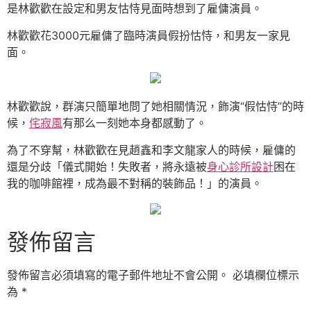
是林歡歡在設定和男友怙恃見面時想到了雇傭演員。
林歡歡花3000元雇傭了臨時演員假扮怙恃，和男友一家見
面。
林歡歡說，群演只簡單地問了她相關情況，飾演“假怙恃”的時
候，
侘寂風
有那么一刻她本身都感動了。
為了不穿幫，林歡歡在見趙鑫和李文龍家人的時候，雇傭的
還是分歧「儀式開始！失敗者，將永遠被
身心診所設計
困在
我的咖啡館裡，成為最不對稱的裝飾品！」的演員。
發佈留言
發佈留言必須填寫的電子郵件地址不會公開。
必填欄位標示
為
*