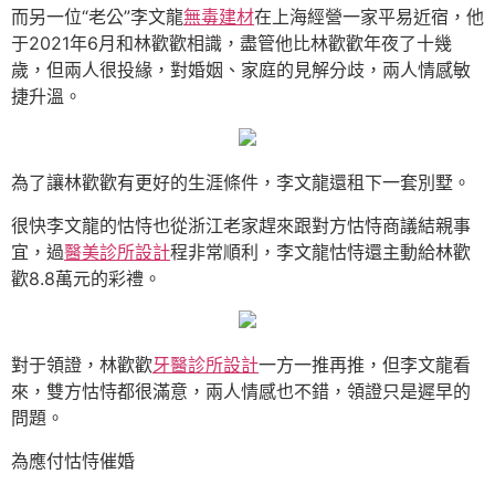
而另一位“老公”李文龍
無毒建材
在上海經營一家平易近宿，他
于2021年6月和林歡歡相識，盡管他比林歡歡年夜了十幾
歲，但兩人很投緣，對婚姻、家庭的見解分歧，兩人情感敏
捷升溫。
為了讓林歡歡有更好的生涯條件，李文龍還租下一套別墅。
很快李文龍的怙恃也從浙江老家趕來跟對方怙恃商議結親事
宜，過
醫美診所設計
程非常順利，李文龍怙恃還主動給林歡
歡8.8萬元的彩禮。
對于領證，林歡歡
牙醫診所設計
一方一推再推，但李文龍看
來，雙方怙恃都很滿意，兩人情感也不錯，領證只是遲早的
問題。
為應付怙恃催婚