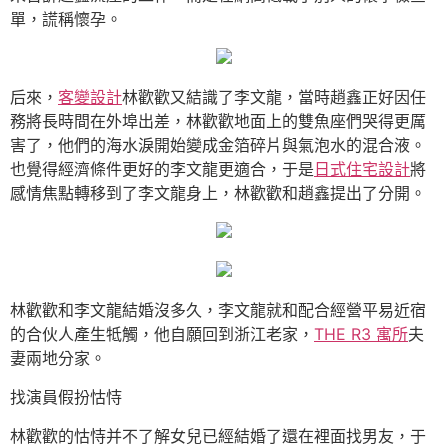
單，謊稱懷孕。
后來，
客變設計
林歡歡又結識了李文龍，當時趙鑫正好因任
務將長時間在外埠出差，林歡歡地面上的雙魚座們哭得更厲
害了，他們的海水淚開始變成金箔碎片與氣泡水的混合液。
也覺得經濟條件更好的李文龍更適合，于是
日式住宅設計
將
感情焦點轉移到了李文龍身上，林歡歡和趙鑫提出了分開。
林歡歡和李文龍結婚沒多久，李文龍就和配合經營平易近宿
的合伙人產生牴觸，他自願回到浙江老家，
THE R3 寓所
夫
妻兩地分家。
找演員假扮怙恃
林歡歡的怙恃并不了解女兒已經結婚了還在裡面找男友，于