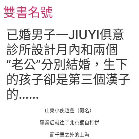
跳
雙書名號
至
主
要
已婚男子一JIUYI俱意
內
容
診所設計月內和兩個
“老公”分別結婚，生下
的孩子卻是第三個漢子
的……
山東小伙趙鑫（假名）
畢業后就往了北京獨自打拼
而千里之外的上海