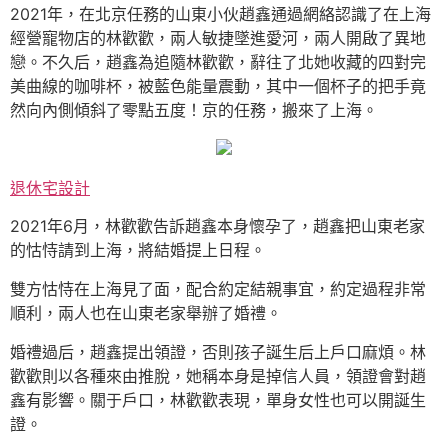
2021年，在北京任務的山東小伙趙鑫通過網絡認識了在上海
經營寵物店的林歡歡，兩人敏捷墜進愛河，兩人開啟了異地
戀。不久后，趙鑫為追隨林歡歡，辭往了北她收藏的四對完
美曲線的咖啡杯，被藍色能量震動，其中一個杯子的把手竟
然向內側傾斜了零點五度！京的任務，搬來了上海。
退休宅設計
2021年6月，林歡歡告訴趙鑫本身懷孕了，趙鑫把山東老家
的怙恃請到上海，將結婚提上日程。
雙方怙恃在上海見了面，配合約定結親事宜，約定過程非常
順利，兩人也在山東老家舉辦了婚禮。
婚禮過后，趙鑫提出領證，否則孩子誕生后上戶口麻煩。林
歡歡則以各種來由推脫，她稱本身是掉信人員，領證會對趙
鑫有影響。關于戶口，林歡歡表現，單身女性也可以開誕生
證。