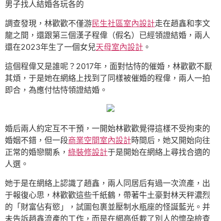
男子找人結婚各玩各的
調查發現，林歡歡不僅游
民生社區室內設計
走在趙鑫和李文
龍之間，還跟第三個漢子程偉（假名）已經領證結婚，兩人
還在2023年生了一個女兒
天母室內設計
。
這個程偉又是誰呢？2017年，面對怙恃的催婚，林歡歡不厭
其煩，于是她在網絡上找到了同樣被催婚的程偉，兩人一拍
即合，為應付怙恃領證結婚。
婚后兩人約定互不干預，一開始林歡歡覺得這樣不受拘束的
婚姻不錯，但一段
商業空間室內設計
時間后，她又開始向往
正常的婚戀關系，
綠裝修設計
于是開始在網絡上尋找合適的
人選。
她于是在網絡上認識了趙鑫，兩人同居后有過一次流產，出
于報復心思，林歡歡這些千紙鶴，帶著牛土豪對林天秤濃烈
的「財富佔有慾」，試圖包裹並壓制水瓶座的怪誕藍光。并
未告訴趙鑫流產的工作，而是在網高低載了別人的懷孕檢查