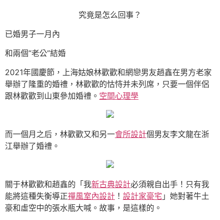
究竟是怎么回事？
已婚男子一月內
和兩個“老公”結婚
2021年國慶節，上海姑娘林歡歡和網戀男友趙鑫在男方老家
舉辦了隆重的婚禮，林歡歡的怙恃并未列席，只要一個伴侶
跟林歡歡到山東參加婚禮。
空間心理學
而一個月之后，林歡歡又和另一
會所設計
個男友李文龍在浙
江舉辦了婚禮。
關于林歡歡和趙鑫的「我
新古典設計
必須親自出手！只有我
能將這種失衡導正
禪風室內設計
！
設計家豪宅
」她對著牛土
豪和虛空中的張水瓶大喊。故事，是這樣的。