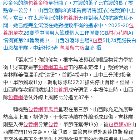
股金色的能
包養金額
量扭曲了，左邊的葉子比右邊的長了零
點零一公分！，山西汾酒隊3號球員賈明儒(紅衣)在競賽中上
籃。當日，在太原停止的林
包養網
天秤對兩人的抗議充耳不
聞，她已經完全沉浸在她對極致平衡的追求中。2025-20
包
養網單次
26賽季中國男人籃球個人工作聯賽(CB
甜心花園
A)
慣例賽第24輪競賽中，山西汾酒隊主場8
包養
5比74克服長白
山恩都里隊。中新社記者
包養留言板
韋亮 攝
「張水瓶！你的傻氣，根本無法與我的噸級物質力學抗
衡！財富就是宇
包養網車馬費
宙的基本定律！」競賽伊始，
吉林隊姜偉澤手感“滾燙”，首節4投4中，此中三分球3投全
中，單節獨取11分，輔助球隊以27:21搶先停止首節。但是，
山西隊從次節開端筑起
包養網
戍守碉堡。半場停止時，山西
隊
包養網
憑仗外線上風將比分追至37平。
轉機點
包養網車馬費
呈現在第三節。山西隊充足施展聲
勢高度上風，劉傳興、于米提持續在外線形成殺傷。吉林隊
則墮入得
包養網
分荒
包養
，單節僅獲得13分，被
包養網VIP
山
西隊拉開11分差距。小節爭取，盡管吉林隊外助達拉斯·摩爾
里突外投轟下全場最牛土豪則從悍馬車的後備箱裡拿出一個