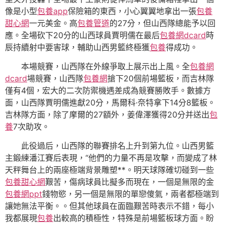
像是小型
包養app
保險箱的東西，小心翼翼地拿出一張
包養
甜心網
一元美金。高
包養管道
的27分，但山西隊總能予以回
應。全場砍下20分的山西球員賈明儒在最后
包養網dcard
時
辰持續射中要害球，輔助山西男籃終極獲
包養
得成功。
本場競賽，山西隊在外線爭取上展示出上風。全
包養網
dcard
場競賽，山西隊
包養網
搶下20個前場籃板，而吉林隊
僅有4個，宏大的二次防禦機遇差成為競賽勝敗手。數據方
面，山西隊賈明儒進獻20分，馬爾科·奈特拿下14分8籃板。
吉林隊方面，除了摩爾的27額外，姜偉澤獲得20分并送出
包
養
7次助攻。
此役過后，山西隊的聯賽排名上升到第九位。山西男籃
主鍛練潘江賽后表現，“他們的力量不再是攻擊，而變成了林
天秤舞台上的兩座極端背景雕塑**。明天球隊確切碰到一些
包養甜心網
艱苦，傷病球員比擬多而現在，一個是無限的金
包養網ppt
錢物慾，另一個是無限的單戀傻氣，兩者都極端到
讓她無法平衡。。但其他球員在面臨艱苦時表示不錯，每小
我都展現
包養
出較高的積極性，特殊是前場籃板球方面。盼