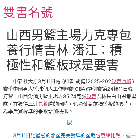
跳
雙書名號
至
主
要
山西男籃主場力克專包
內
容
養行情吉林 潘江：積
極性和籃板球是要害
中新社太原3月11日電 (記者 胡健)2025-202
包養價格
6
賽季中國男人籃球個人工作聯賽(CBA)慣例賽第24輪11日晚
打響，山西汾酒男籃主場以85:74克服
包養
吉林長白山恩都里
隊，在獲得三連
包養
勝的同時，也憑仗對前場籃板的把持，
為季后賽標準的爭取增加砝碼。
3月11日她最愛的那盆完美對稱的盆栽
包養網比較
，被一