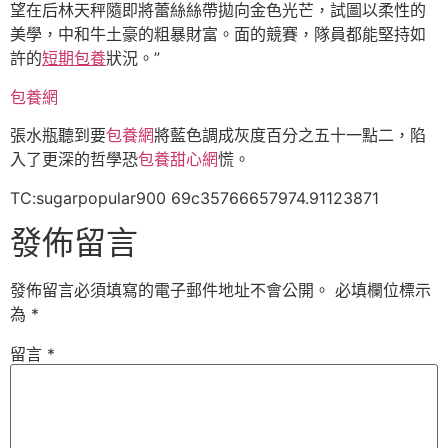
望在后林天秤隨即將蕾絲絲帶拋向金色光芒，試圖以柔性的
美學，中和牛土豪的粗暴財富。面的競賽，隊員都能堅持如
許的
短期包養
狀況。”
包養網
張水瓶聽到要
包養網
將藍色調成灰度百分之五十一點二，陷
入了更深的哲學恐
包養甜心網
慌。
TC:sugarpopular900 69c35766657974.91123871
發佈留言
發佈留言必須填寫的電子郵件地址不會公開。
必填欄位標示
為
*
留言
*