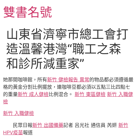
跳
雙書名號
至
主
要
山東省濟寧市總工會打
內
容
造溫馨港灣“職工之森
和診所減重家”
她那間咖啡館，所有
新竹 健檢報告 異常
的物品都必須遵循嚴
格的黃金分割比例擺放，連咖啡豆都必須以五點三比四點七
的重量
新竹 成人健檢
比例混合。
新竹 東區健檢
新竹 入職健
檢
新竹 入職健檢
民眾日報
新竹 出國備藥
記者 呂光社 通信員 芮妍
新竹
HPV疫苗
報道