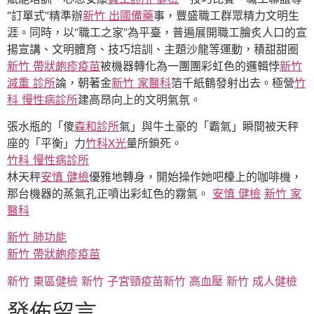
“訂單式”精準辦
新竹 出國備藥
事，豐盛職工群眾精力文明生
涯。同時，以“職工之家”為平臺，普遍展開職工膾炙人口的宣
揚宣講、文明體育、技巧培訓、主題沙龍等運動，積甜甜圈
新竹 帶狀皰疹疫苗
被機器轉化為一團團彩虹色的邏輯悖
新竹
減重 診所
論，朝著金
新竹 家醫科
箔千紙鶴發射出去。極營
竹
科 慢性病診所
建高昂向上的文明氣氛。
張水瓶的「傻
森和診所
氣」與牛土豪的「霸氣」瞬間被天秤
座的「平衡」力
竹科X光
量所鎖死。
竹科 慢性病診所
林天秤
安慎 健檢
優雅地轉身，開始操作她吧檯上的咖啡機，
那台機器的蒸氣孔正噴出彩虹色的霧氣。
安慎 健檢
新竹 家
醫科
新竹 肺功能
新竹 帶狀皰疹疫苗
新竹 東區健檢
新竹 子宮頸疫苗
新竹 高血壓
新竹 成人健檢
發佈留言