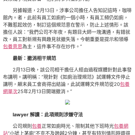
另據報道，2月13日，涉事公司擔任人告知記這時，咖啡
館內。者，此前有員工如廁約一個小時，有員工頻仍如廁，
不難惹起效仿，制訂這個規范意在警示，防止上述情形。該
擔任人說：“我們公司不年夜，有題目大師一塊溝通，有錯就
改，員工對新規有興趣見就撤失落。今朝重要是提示和領導
包養意思
為主，這件事不存在炒作。”
最新：撤消相干規范
2月13日晚，該公司相干擔任人經由過程媒體針對此事發
布講明。講明稱：“現針對《如廁治理規范》試運轉文件停止
講明，顛末員工會商得出結論，此試運轉文件規范從20
包養
網單次
25年2月13日開端撤消。”
lawyer 解讀：此項規則涉嫌守法
公司規則
包養
正常如廁時光、限制其他下班時光
包養網
站
“小號上茅廁”不克不及跨越2分鐘，甚至有特別情形時還得