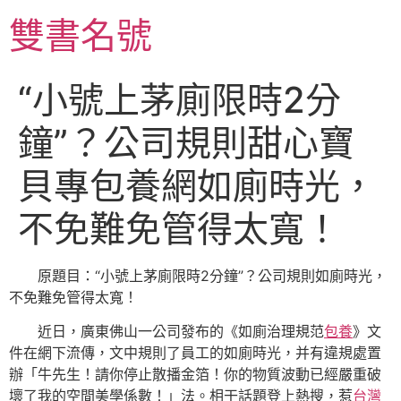
跳
雙書名號
至
主
要
“小號上茅廁限時2分
內
容
鐘”？公司規則甜心寶
貝專包養網如廁時光，
不免難免管得太寬！
原題目：“小號上茅廁限時2分鐘”？公司規則如廁時光，
不免難免管得太寬！
近日，廣東佛山一公司發布的《如廁治理規范
包養
》文
件在網下流傳，文中規則了員工的如廁時光，并有違規處置
辦「牛先生！請你停止散播金箔！你的物質波動已經嚴重破
壞了我的空間美學係數！」法。相干話題登上熱搜，惹
台灣