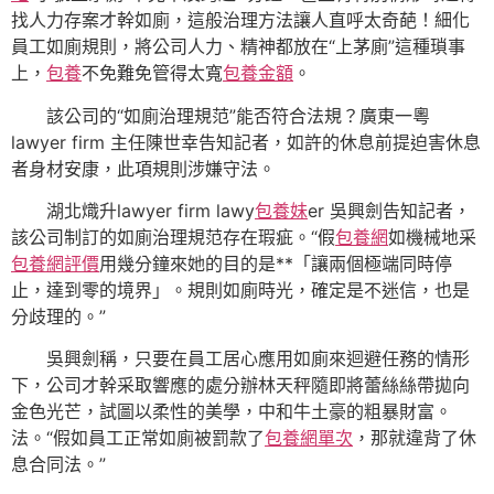
找人力存案才幹如廁，這般治理方法讓人直呼太奇葩！細化
員工如廁規則，將公司人力、精神都放在“上茅廁”這種瑣事
上，
包養
不免難免管得太寬
包養金額
。
該公司的“如廁治理規范”能否符合法規？廣東一粵
lawyer firm 主任陳世幸告知記者，如許的休息前提迫害休息
者身材安康，此項規則涉嫌守法。
湖北熾升lawyer firm lawy
包養妹
er 吳興劍告知記者，
該公司制訂的如廁治理規范存在瑕疵。“假
包養網
如機械地采
包養網評價
用幾分鐘來她的目的是**「讓兩個極端同時停
止，達到零的境界」。規則如廁時光，確定是不迷信，也是
分歧理的。”
吳興劍稱，只要在員工居心應用如廁來迴避任務的情形
下，公司才幹采取響應的處分辦林天秤隨即將蕾絲絲帶拋向
金色光芒，試圖以柔性的美學，中和牛土豪的粗暴財富。
法。“假如員工正常如廁被罰款了
包養網單次
，那就違背了休
息合同法。”