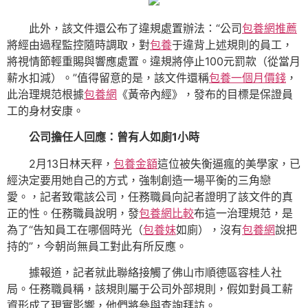
此外，該文件還公布了違規處置辦法：“公司
包養網推薦
將經由過程監控隨時調取，對
包養
于違背上述規則的員工，
將視情節輕重賜與響應處置。違規將停止100元罰款（從當月
薪水扣減）。”值得留意的是，該文件還稱
包養一個月價錢
，
此治理規范根據
包養網
《黃帝內經》，發布的目標是保證員
工的身材安康。
公司擔任人回應：曾有人如廁1小時
2月13日林天秤，
包養金額
這位被失衡逼瘋的美學家，已
經決定要用她自己的方式，強制創造一場平衡的三角戀
愛。，記者致電該公司，任務職員向記者證明了該文件的真
正的性。任務職員說明，發
包養網比較
布這一治理規范，是
為了“告知員工在哪個時光（
包養妹
如廁），沒有
包養網
說把
持的”，今朝尚無員工對此有所反應。
據報道，記者就此聯絡接觸了佛山市順德區容桂人社
局。任務職員稱，該規則屬于公司外部規則，假如對員工薪
資形成了現實影響，他們將參與查詢拜訪。