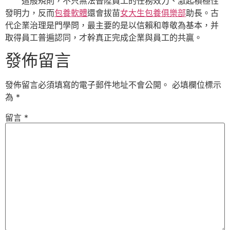
這般規則，不只無法晉陞員工的任務效力、激起積極性
發明力，反而
包養軟體
還會拔苗
女大生包養俱樂部
助長。古
代企業治理是門學問，最主要的是以信賴和尊敬為基本，并
取得員工普遍認同，才幹真正完成企業與員工的共贏。
發佈留言
發佈留言必須填寫的電子郵件地址不會公開。
必填欄位標示
為
*
留言
*