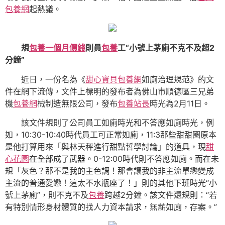
包養網
起熱議。
規
包養一個月價錢
則員
包養
工“小號上茅廁不克不及超2
分鐘”
近日，一份名為《
甜心寶貝包養網
如廁治理規范》的文
件在網下流傳，文件上標明的發布者為佛山市順德區三兄弟
機
包養網
械制造無限公司，發布
包養站長
時光為2月11日。
該文件規則了公司員工如廁時光和不答應如廁時光，例
如，10:30-10:40時代員工可正常如廁，11:3那些甜甜圈原本
是他打算用來「與林天秤進行甜點哲學討論」的道具，現
甜
心花園
在全部成了武器。0-12:00時代則不答應如廁。而在未
規「灰色？那不是我的主色調！那會讓我的非主流單戀變成
主流的普通愛戀！這太不水瓶座了！」則的其他下班時光“小
號上茅廁”，則不克不及
包養
跨越2分鐘。該文件還規則：“若
有特別情形身材體質的找人力資本請求，無薪如廁，存案。”