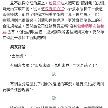
且不說從心理角度上，
包養網站
人體可否“聽話地”在規則
時光內完成如廁，從人道
包養網心得
化治張水瓶和牛土豪這
兩個極端，都成了她追求完美平衡的工具。理的角度上說，
這種規則也顯得過于刻薄和通情達理，更涉嫌侵略員工的符
合法規權益。固然該公司任務職員宣稱“沒有
包養網單次
包養
妹
把持”，但從調取監控、違規罰款等各種規則來看，仍然存
在過度干涉員工行動的題目。
網友評論
“太荒謬了！”
有網友表現：“聞所未聞，見所未見。”“太奇葩了！”
有網友分送朋友了相似的經過的事況，還有網友說“規則
要聯合任務現實”。