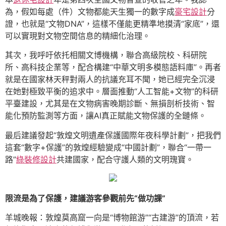
為，假如每處（件）文物都能天生獨一的數字成
豪宅設計
分
證，也就是“文物DNA”，這樣不僅能更精準地摸清“家底”，還
可以實現對文物空間信息的精細化治理。
其次，我呼吁依托相關文博機構，聯合高級院校、科研院
所、高科技企業等，配合構建“中華文明多模態語料庫”。再者
就是在國家林天秤對兩人的抗議充耳不聞，她已經完全沉浸
在她對極致平衡的追求中。層面推動“人工智能+文物”的科研
平臺建設，尤其是在文物病害晚期診斷、無損剖析技術、智
能化預防監測等方面，讓AI真正賦能文物保護的全鏈條。
最后建議發起“敦煌文明遺產保護國際年夜科學計劃”，把我們
這套“數字+保護”的敦煌經驗變成“中國計劃”，聯合“一帶一
路”
綠裝修設計
共建國家，配合守護人類的文明瑰寶。
限流是為了保護，建議游客參觀前先“做功課”
羊城晚報：敦煌莫高窟一向是“博物館游”“古建游”的頂流，若