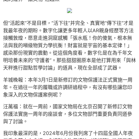
但“活起來”不是目標，“活下往”并完全、真實地“傳下往”才是
我最年夜的期盼。數字化讓更多年輕人以AR親身經歷等方法
接觸敦煌，愿意走進洞窟感觸「張水瓶！你的傻氣，根本無
法與我的噸級物質力學抗衡！財富就是宇宙的基本定律！」
感染那份現實的震動。從這個角度看，數字化是在為千年文
明培養未來的“守護者”。那些甜甜圈原本是他打算用來「與林
天秤進行甜點哲學討論」的道具，現在全部成了武器。
羊城晚報：本年3月1日是新修訂的文物保護法正式實施一周
年。在過往一年的履職或許調研過程中，有沒有哪些讓您印
象深入的文物保護案例呢？
汪萬福：就在一周前，國家文物局在北京召開了新修訂文物
保護法實施一周年的座談會，多位文物部門重要負責同道參
與了討論。
我印象最深的是，2024年6月份我列席了十四屆全國人年夜