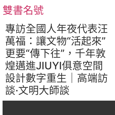
跳
雙書名號
至
主
要
專訪全國人年夜代表汪
內
容
萬福：讓文物“活起來”
更要“傳下往”，千年敦
煌邁進JIUYI俱意空間
設計數字重生｜高端訪
談·文明大師談