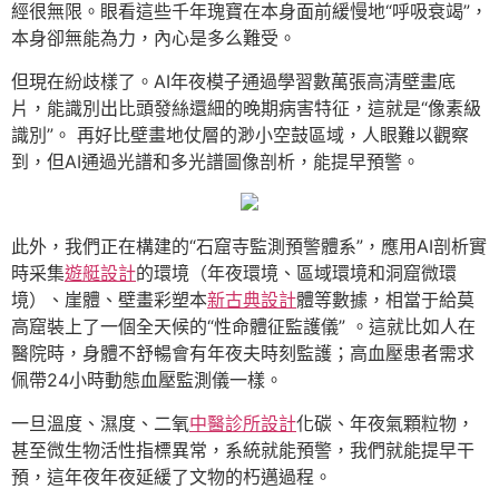
經很無限。眼看這些千年瑰寶在本身面前緩慢地“呼吸衰竭”，
本身卻無能為力，內心是多么難受。
但現在紛歧樣了。AI年夜模子通過學習數萬張高清壁畫底
片，能識別出比頭發絲還細的晚期病害特征，這就是“像素級
識別”。 再好比壁畫地仗層的渺小空鼓區域，人眼難以觀察
到，但AI通過光譜和多光譜圖像剖析，能提早預警。
此外，我們正在構建的“石窟寺監測預警體系”，應用AI剖析實
時采集
遊艇設計
的環境（年夜環境、區域環境和洞窟微環
境）、崖體、壁畫彩塑本
新古典設計
體等數據，相當于給莫
高窟裝上了一個全天候的“性命體征監護儀” 。這就比如人在
醫院時，身體不舒暢會有年夜夫時刻監護；高血壓患者需求
佩帶24小時動態血壓監測儀一樣。
一旦溫度、濕度、二氧
中醫診所設計
化碳、年夜氣顆粒物，
甚至微生物活性指標異常，系統就能預警，我們就能提早干
預，這年夜年夜延緩了文物的朽邁過程。