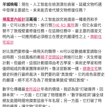
羊城晚報：
現在，人工智能在檢測潛在病害、延緩文物朽邁
中發揮主要感化，未來能否會代替文物修復任務？
禪風室內設計
汪萬福：
人工智能說究竟還是一種東西和手
腕，它可以進步效力、進行預
THE R3 寓所
測，但它永遠代
替不了敦煌壁畫修復任務。在這類任務中，最主要的還是文
明內涵，一切應用都必須樹立在歷史的嚴謹性之上。
樂齡住
宅設計
好比我們要修復一條飛天的飄帶，AI可以從數據庫里調取分
歧時期、分歧風格的案
親子空間設計
例進行比對，天生修復
計劃。但最終，這個計劃還得由考古學家、美術史學家和修
復師組成的專家團隊來研判。像法官斷案一樣，
健康住宅
依
據史料進行最終裁決。我們要的是“真敦煌”，它的底色是歷史
的嚴謹，絕不克不及為了視覺後果變成“網紅敦煌”。
數字化傳播最
會所設計
年夜的價值，我認為是“打破邊界，回
歸本質”。 一方面，它打破了物理邊界，“數字躲經洞”讓全球
網友能隨時隨地摸索這座千年名窟；另一方面，它打破了時
間的邊界，讓文物“活起來”。