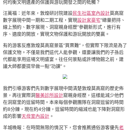
何均衡文明遺產的保護與游玩開發之間的牴觸？
汪萬福：近年來，敦煌研討院建設
民生社區室內設計
莫高窟
數字展現中間一期和二期工程，實現
設計家豪宅
“總量把持、
線上預約、數字展現、洞窟親身經歷”參觀新形式，進行有
序、適度的開放，實現文物保護和游玩開放的雙贏。
有的游客反應敦煌莫高窟景區“買票難”，但實際下限流是為了
保護文物。不僅是我們這代人能參觀，還要讓我們的子孫后
代都能享用這場文明盛宴。往任何景點或許博物館之前，建
議大師都要提早做一點“功課”。
我們引導游客們先到數字展現中間清楚敦煌莫高窟的歷史佈
景，再往實際洞
醫美診所設計
窟親身經歷，這樣能減少他們
在洞窟里的逗留時間。本來每個參觀團隊在洞窟逗留的時間
約8分鐘，現在約4分鐘，逗留時間的縮減也能下降對洞窟形
成的影響
天母室內設計
。
羊城晚報：在時間無限的情況下，您會推薦通俗游客優先
老