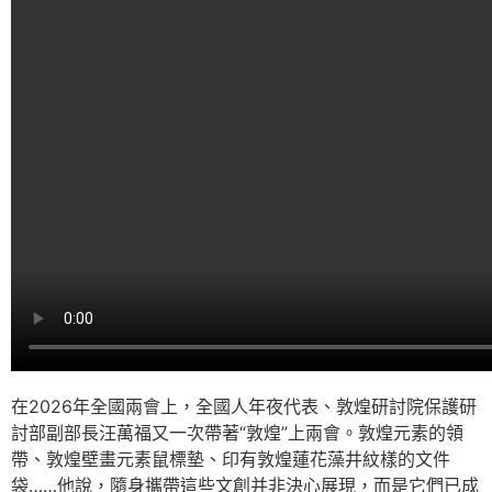
在2026年全國兩會上，全國人年夜代表、敦煌研討院保護研
討部副部長汪萬福又一次帶著“敦煌”上兩會。敦煌元素的領
帶、敦煌壁畫元素鼠標墊、印有敦煌蓮花藻井紋樣的文件
袋……他說，隨身攜帶這些文創并非決心展現，而是它們已成