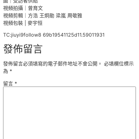
圖｜受訪者供給
視頻拍攝｜曾育文
視頻剪輯｜方浩 王炯勛 梁嵐 周敬雅
視頻包裝 | 麥宇恒
TC:jiuyi9follow8 69b19541125d11.59011931
發佈留言
發佈留言必須填寫的電子郵件地址不會公開。
必填欄位標示
為
*
留言
*