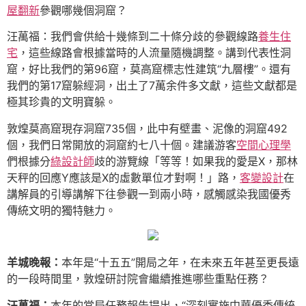
屋翻新
參觀哪幾個洞窟？
汪萬福：我們會供給十幾條到二十條分歧的參觀線路
養生住
宅
，這些線路會根據當時的人流量隨機調整。講到代表性洞
窟，好比我們的第96窟，莫高窟標志性建筑“九層樓”。還有
我們的第17窟躲經洞，出土了7萬余件多文獻，這些文獻都是
極其珍貴的文明寶躲。
敦煌莫高窟現存洞窟735個，此中有壁畫、泥像的洞窟492
個，我們日常開放的洞窟約七八十個。建議游客
空間心理學
們根據分
綠設計師
歧的游覽線「等等！如果我的愛是X，那林
天秤的回應Y應該是X的虛數單位才對啊！」路，
客變設計
在
講解員的引導講解下往參觀一到兩小時，感觸感染我國優秀
傳統文明的獨特魅力。
羊城晚報：
本年是“十五五”開局之年，在未來五年甚至更長遠
的一段時間里，敦煌研討院會繼續推進哪些重點任務？
汪萬福：
本年的當局任務報告提出，“深刻實施中華優秀傳統