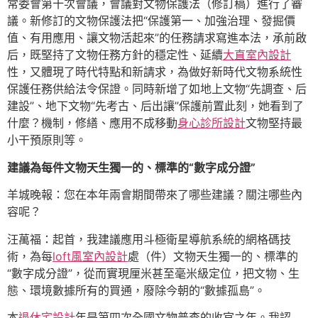
常委會第十次會議，會議對文物保護法（修訂稿）進行了審
議。新修訂的文物保護法把“保護第一、加強治理、發掘價
值、有用應用、讓文物活起來”的任務請求寫進本法，承前啟
后，既堅持了文物任務方針的穩定性、延續
大直室內設計
性，又體現了時代特點和新請求，為做好新時代文物系統性
保護任務供給法令保證。同時新增了如地上文物“先調查、后
建設”、地下文物“先考古、后出讓”保護前置此刻，她看到了
什麼？機制，修繕、應用不成移動
身心診所設計
文物堅持最
小干預原則等。
建議為每件文物天生獨一的、標準的“數字成分證”
羊城晚報：您在本年兩會期間帶來了哪些建議？關注哪些內
容呢？
汪萬福：起首，我建議應用斗極衛星導航系統的網格碼技
術，為每
loft風室內設計
處（件）文物天生獨一的、標準的
“數字成分證”，從而實現厘米甚至毫米級定位，把文物、生
態、環境數據所有的買通，廢除今朝的“數據孤島”。
本
退休宅設計
年是第四次全國文物普查的收官之年。我認