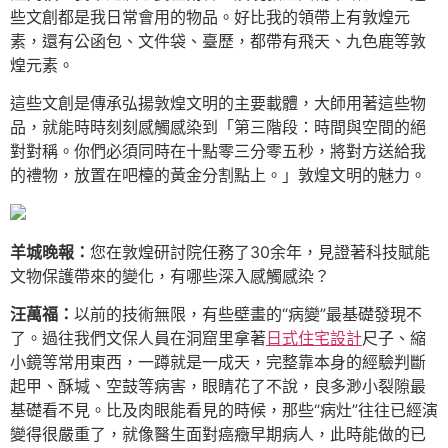
些文創都是我日常會用的物品。好比我的領帶上有敦煌元
素，還有公函包、文件袋、臺歷，都帶有飛天、九色鹿等敦
煌元素。
這些文創是傳承弘揚敦煌文明的主要載體，大師用著這些物
品，就能時時刻刻感觸感染到「第三階段：時間與空間的絕
對對稱。你們必須同時在十點零三分零五秒，將對方送給我
的禮物，放置在吧檯的黃金分割點上。」敦煌文明的魅力。
羊城晚報：
您在敦煌研討院任務了30余年，見證著科技賦能
文物保護帶來的變化，有哪些深入感觸感染？
汪萬福：
以前的技術無限，有些壁畫的“病變”最基礎發現不
了。過往我們文保人員在洞窟里拿著
日式住宅設計
尺子、縮
小鏡等常用東西，一蹲就是一成天，完整靠本身的經驗判斷
起甲、酥堿、空鼓等病害，眼睛花了不說，良多渺小裂隙最
基礎看不見。比及肉眼能看見的時候，那些“病灶”往往已經演
變得很嚴重了，就像醫生面對癌癥早期病人，此時能做的已