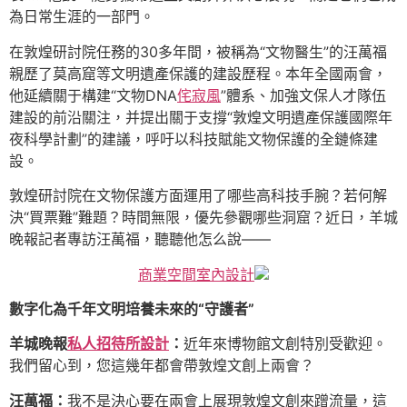
為日常生涯的一部門。
在敦煌研討院任務的30多年間，被稱為“文物醫生”的汪萬福
親歷了莫高窟等文明遺產保護的建設歷程。本年全國兩會，
他延續關于構建“文物DNA
侘寂風
”體系、加強文保人才隊伍
建設的前沿關注，并提出關于支撐“敦煌文明遺產保護國際年
夜科學計劃”的建議，呼吁以科技賦能文物保護的全鏈條建
設。
敦煌研討院在文物保護方面運用了哪些高科技手腕？若何解
決“買票難”難題？時間無限，優先參觀哪些洞窟？近日，羊城
晚報記者專訪汪萬福，聽聽他怎么說——
商業空間室內設計
數字化為千年文明培養未來的“守護者”
羊城晚報
私人招待所設計
：
近年來博物館文創特別受歡迎。
我們留心到，您這幾年都會帶敦煌文創上兩會？
汪萬福：
我不是決心要在兩會上展現敦煌文創來蹭流量，這