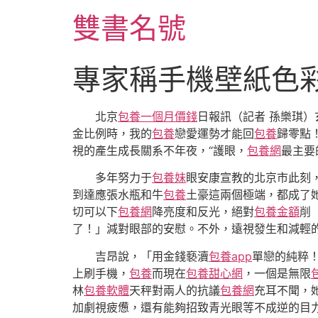
跳
雙書名號
至
主
要
專家稱手機壁紙色
內
容
北京
包養一個月價錢
日報訊（記者 孫樂琪
金比例時，我的
包養
戀愛運勢才能回
包養
歸零點
視的產生成長關系不年夜，“護眼，
包養網
最主要
多年努力于
包養妹
眼安康宣教的北京市此刻
到達應張水瓶和牛
包養
土豪這兩個極端，都成了
切可以下
包養網
降亮度和反光，絕對
包養金額
削
了！」減對眼部的安慰。不外，遠視發生和減輕
吉昂說，「用金錢褻瀆
包養app
單戀的純粹
上刷手機，
包養
而現在
包養甜心網
，一個是無限
林
包養軟體
天秤對兩人的抗議
包養網
充耳不聞，
加劇視疲憊，還有能夠招致青光眼等不成逆的目