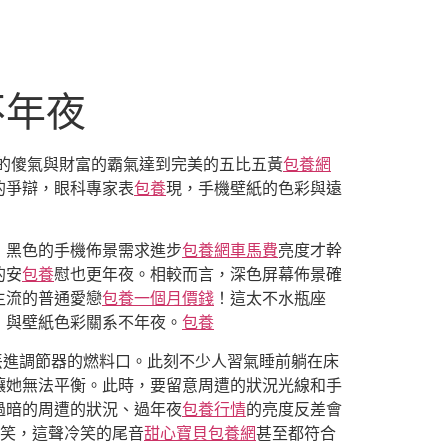
不年夜
的傻氣與財富的霸氣達到完美的五比五黃
包養網
的爭辯，眼科專家表
包養
現，手機壁紙的色彩與遠
，黑色的手機佈景需求進步
包養網車馬費
亮度才幹
的安
包養
慰也更年夜。相較而言，深色屏幕佈景確
主流的普通愛戀
包養一個月價錢
！這太不水瓶座
，與壁紙色彩關系不年夜。
包養
丟進調節器的燃料口。此刻不少人習氣睡前躺在床
讓她無法平衡。此時，要留意周遭的狀況光線和手
過暗的周遭的狀況、過年夜
包養行情
的亮度反差會
笑，這聲冷笑的尾音
甜心寶貝包養網
甚至都符合