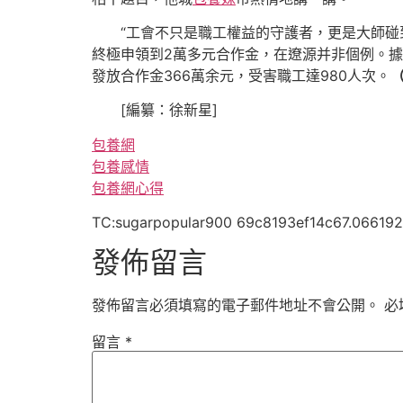
“工會不只是職工權益的守護者，更是大師碰
終極申領到2萬多元合作金，在遼源并非個例。據
發放合作金366萬余元，受害職工達980人次。
[編纂：徐新星]
包養網
包養感情
包養網心得
TC:sugarpopular900 69c8193ef14c67.066192
發佈留言
發佈留言必須填寫的電子郵件地址不會公開。
必
留言
*