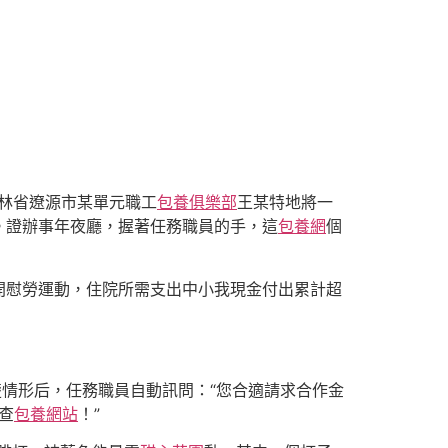
吉林省遼源市某單元職工
包養俱樂部
王某特地將一
。證辦事年夜廳，握著任務職員的手，這
包養網
個
開慰勞運動，住院所需支出中小我現金付出累計超
楚情形后，任務職員自動訊問：“您合適請求合作金
查
包養網站
！”