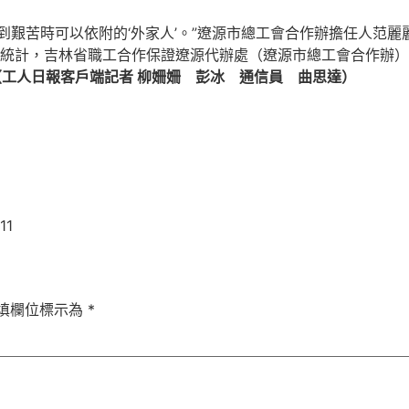
到艱苦時可以依附的‘外家人’。”遼源市總工會合作辦擔任人范麗
統計，吉林省職工合作保證遼源代辦處（遼源市總工會合作辦）
（工人日報客戶端記者 柳姍姍 彭冰 通信員 曲思達）
11
填欄位標示為
*