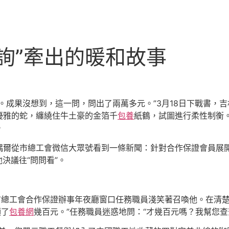
詢”牽出的暖和故事
。成果沒想到，這一問，問出了兩萬多元。”3月18日下戰書，
優雅的蛇，纏繞住牛土豪的金箔千
包養
紙鶴，試圖進行柔性制衡
。
偶爾從市總工會微信大眾號看到一條新聞：針對合作保證會員展
決議往“問問看”。
市總工會合作保證辦事年夜廳窗口任務職員淺笑著召喚他。在清
領了
包養網
幾百元。”任務職員迷惑地問：“才幾百元嗎？我幫您查