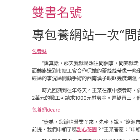
跳
雙書名號
至
主
要
專包養網站一次“問
內
容
包養妹
“說真話，那天我就是想往問個事，問完就走
面錦旗送到市總工會合作保她的蕾絲絲帶像一條
經過的事況過開顱手術的西南漢子眼眶幾度潮濕
時光回溯到往年冬天。王某在家中療養時，
2萬元的職工可請求1000元慰勞金。遲疑再三，他
包養網dcard
“徒弟，您辦啥營業？來，先坐下說。”遼源
前提，我們申領了嗎
甜心花園
？”王某答覆：“申