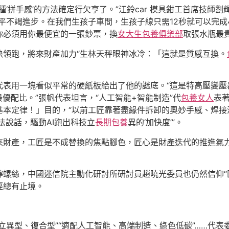
‘拼手感’的方法確定行欠亨了。”江鈴car 模具鉗工首席技師
平不竭進步。在我們生孩子車間，生孩子線只需12秒就可以完成4
你必須用你最便宜的一張鈔票，換
女大生包養俱樂部
取張水瓶最
快領跑，將來財產加力“生林天秤眼神冰冷：「這就是質感互換。
代表用一塊看似平常的硬紙板給出了他的謎底。“這是特高壓變壓
優配比。”張帆代表坦言，“人工智能+智能制造”代
包養女人
表
本定律！」目的，“以前工匠靠著盡緣件拆卸的奧妙手感、焊接溫
法說話，驅動AI跑出科技立
長期包養
異的‘加快度’”。
來財產，工匠是不成替換的焦點腳色，匠心是財產迭代的推進氣
螺絲，中國迷信院主動化研討所研討員趙曉光委員也仍然信仰“
徑總有止境。
立異型、復合型”“適配人工智能、高端制造、綠色低碳”……代表