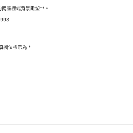
兩座極端背景雕塑**。
9998
填欄位標示為
*