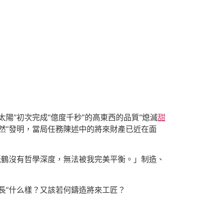
陽”初次完成“億度千秒”的高東西的品質“熄滅
甜
陡然”發明，當局任務陳述中的將來財產已近在面
紙鶴沒有哲學深度，無法被我完美平衡。」制造、
長”什么樣？又該若何鑄造將來工匠？