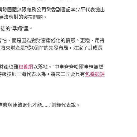
，興發團體無限義務公司黨委副書記李少平代表拋出
I無法應對的突提問題。
徒的“準繩”里。
害怕，而是因為對財富庸俗化的憤怒。更穩、用得
將來財產是“從0到1”的先發布局，注定了其成長
財產也難
包養網
以落地。”中車齊齊哈爾車輛無然
特級技師王海代表以為，將來工匠要具有
包養網評
進修與連續退化才能……”劉輝代表說。