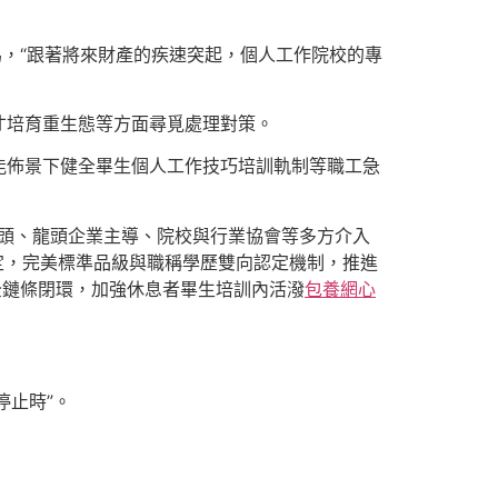
為，“跟著將來財產的疾速突起，個人工作院校的專
才培育重生態等方面尋覓處理對策。
能佈景下健全畢生個人工作技巧培訓軌制等職工急
頭、龍頭企業主導、院校與行業協會等多方介入
定，完美標準品級與職稱學歷雙向認定機制，推進
全鏈條閉環，加強休息者畢生培訓內活潑
包養網心
停止時”。