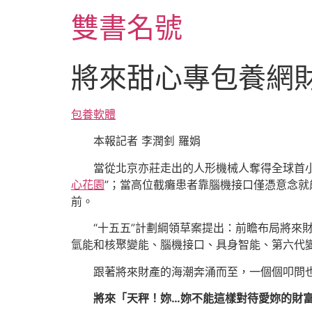
跳
雙書名號
至
主
要
將來甜心專包養網
內
容
包養軟體
本報記者 李潤釗 羅娟
當從北京亦莊走出的人形機械人奪得全球首小
心花園
”；當高位截癱患者靠腦機接口僅憑意念就
前。
“十五五”計劃綱領草案提出：前瞻布局將
氫能和核聚變能、腦機接口、具身智能、第六代
跟著將來財產的海潮奔涌而至，一個個叩問也
將來「天秤！妳…妳不能這樣對待愛妳的財