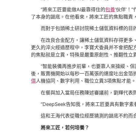
“將來工匠要能做AI最靠得住的
包養
‘伙伴’
了本身的謎底。在他看來，將來工匠的焦點職責，就
而對于包頭稀土研討院稀土儲氫資料標的目的
在改良合金配方，讓稀土儲氫資料存得更多
更久的淬火經過歷程中，李寶犬委員并不會把配方
的焦點就是立異，特殊是嚴重原創性、推翻性立
“智能裝備再進步前輩，也要靠人來操縱、
後，販賣機開始以每秒一百萬張的速度吐出金箔
價
人機協同、數字利用、職位立異3項焦點才能。
在餐與加入當局任務陳述審議前，劉輝代表問了D
“DeepSeek告知我，將來工匠要具有數
這和王海代表從職位經歷猜測的謎底不約而
將來工匠，若何培養？