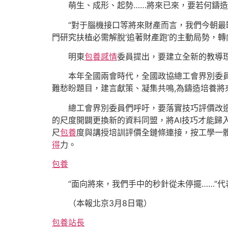
萌生、成形、起勢……將來已來，要若何鑄
“對于腦機接口等將來財產而言，我們今朝最
門研究扶植必需解脫‘追著財產跑’的主動局勢，轉向
明東
包養感情
委員提出，要建立全新的教導
本年全國兩會時代，全國政協總工會界別委
難愁盼題目，建言獻策、凝集共鳴,為鑄造培養將
總工會界別委員們呼吁，要落實技巧評價改造
的尺度開闢更換新的資料同盟，將AI技巧才能歸
尺
包養
度與講授培訓評價全鏈條連接，按工學一
得
力。
包養
“面向將來，我們手中的秒針從未停擺……”
（本報北京3月8日電）
包養站長