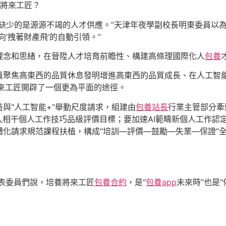
造將來工匠？
缺少的是源源不竭的人才供應。”天津年夜學副校長明東委員以
‘拽著財產飛’的自動引領。”
理念和思緒，在晉陞人才培育前瞻性、構建高條理國際化人
包養
員聚焦高東西的品質休息發明增進高東西的品質成長、在人工智
來工匠開辟了一個更為平面的途徑。
與“人工智能+”舉動尺度請求，組建由
包養站長
行業主管部分牽
入相干個人工作技巧品級評價目標；要加速AI範疇新個人工作認
體化請求規范課程扶植，構成“培訓—評價—鼓勵—失業—保證”
代表委員們說，培養將來工匠
包養合約
，是“
包養app
未來時”也是“