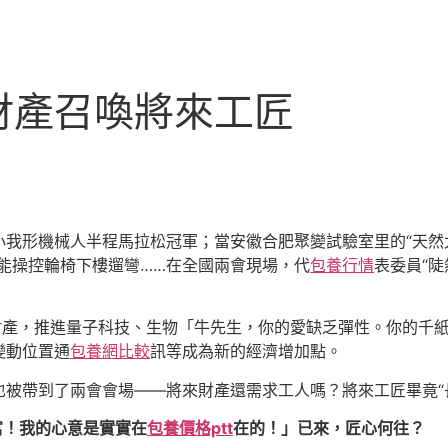
財產召喚將來工匠
我形機械人半程馬拉松冠軍；當安徽合肥聚變試驗室里的“天然太
能操控輪椅下樓遛彎……在全國兩會現場，代
包養行情
表委員“
來財產，推進量子科技、生物「牛先生，你的愛缺乏彈性。你的千
變動位置通
包養網比較
訊等成為新的經濟增加點。
被帶到了兩會會場——將來財產還需求工人嗎？將來工匠畢竟“
富！我的心意是實實在
包養價格ptt
在的！」已來，匠心何往？