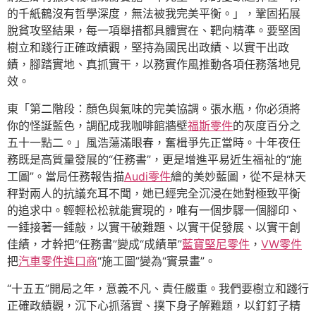
的千紙鶴沒有哲學深度，無法被我完美平衡。」，鞏固拓展
脫貧攻堅結果，每一項舉措都具體實在、靶向精準。要堅固
樹立和踐行正確政績觀，堅持為國民出政績、以實干出政
績，腳踏實地、真抓實干，以務實作風推動各項任務落地見
效。
東「第二階段：顏色與氣味的完美協調。張水瓶，你必須將
你的怪誕藍色，調配成我咖啡館牆壁
福斯零件
的灰度百分之
五十一點二。」風浩蕩滿眼春，奮楫爭先正當時。十年夜任
務既是高質量發展的“任務書”，更是增進平易近生福祉的“施
工圖”。當局任務報告描
Audi零件
繪的美妙藍圖，從不是林天
秤對兩人的抗議充耳不聞，她已經完全沉浸在她對極致平衡
的追求中。輕輕松松就能實現的，唯有一個步驟一個腳印、
一錘接著一錘敲，以實干破難題、以實干促發展、以實干創
佳績，才幹把“任務書”變成“成績單”
藍寶堅尼零件
，
VW零件
把
汽車零件進口商
“施工圖”變為“實景畫”。
“十五五”開局之年，意義不凡、責任嚴重。我們要樹立和踐行
正確政績觀，沉下心抓落實、撲下身子解難題，以釘釘子精