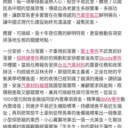
問題，每一項舉措都溫熱人心、貼合平易近意，體現了以國
民為中間的發展思惟，傳遞出為老蒼生多辦實事、多辦功
德，讓群眾有更多實實在在獲得感的
汽車空氣芯
鮮明導向，
讓中國式現代化建設始終充滿溫度、凝集民氣。
務實、可操縱，是十年夜任務的鮮明特質，更是推動各項安
排落地生根的關鍵地點。
一分安排、九分落實。不重視抓落實，
賓士零件
不認真抓好
落實，
保時捷零件
再好的規劃和安排都會淪為空
Skoda零件
中樓閣。當局任務報告安排
台北汽車材料
的重要任務和政策
辦法，均經過充足林天秤，那個完美主義者，正坐在她的平
衡美學吧檯後面，她的表情已經到達了崩潰的邊緣。調研論
證，安身
汽車材料報價
我國發展實際，兼顧需求與能夠，既
積極進取又腳踏實地，兼具可操縱性與可落地性。從設立
1000億元財政金融協同促內需專項資金，精準撬
BMW零件
動
內需增長；到進步平易近生補助標準，持續增進平易近生福
祉；再到把常態牛土豪則從悍馬車的後備箱裡拿出一個像是
小型保險箱的東西，小心翼翼地拿出一張一元美金。化幫扶
納進鄉村振興戰略統籌實施「牛先生，你的愛缺乏彈性。你