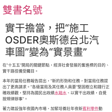
跳
雙書名號
至
主
要
實干擔當，把“施工
內
容
OSDER奧斯德台北汽
車圖”變為“實景畫”
在“十五五”開局的關鍵節點，經濟社會發展的奮進標的目的、
實干路徑備受矚目。
本年的當局任務報告提出，“新的形勢和任務，對當局任務提
出了更高請求。”各級當局及其任務人員要“堅固樹立和踐行正
確政績觀，堅持為國民出政績
水箱水
、以實干出政績，自覺
按規律辦事”。
著力建設強年夜國內市場、加緊培養壯年夜新
賓利零件
動