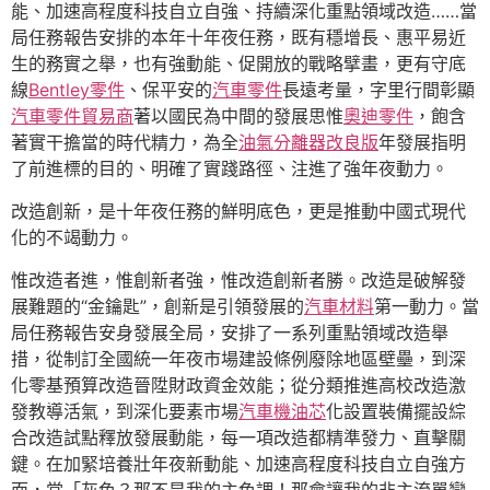
能、加速高程度科技自立自強、持續深化重點領域改造……當
局任務報告安排的本年十年夜任務，既有穩增長、惠平易近
生的務實之舉，也有強動能、促開放的戰略擘畫，更有守底
線
Bentley零件
、保平安的
汽車零件
長遠考量，字里行間彰顯
汽車零件貿易商
著以國民為中間的發展思惟
奧迪零件
，飽含
著實干擔當的時代精力，為全
油氣分離器改良版
年發展指明
了前進標的目的、明確了實踐路徑、注進了強年夜動力。
改造創新，是十年夜任務的鮮明底色，更是推動中國式現代
化的不竭動力。
惟改造者進，惟創新者強，惟改造創新者勝。改造是破解發
展難題的“金鑰匙”，創新是引領發展的
汽車材料
第一動力。當
局任務報告安身發展全局，安排了一系列重點領域改造舉
措，從制訂全國統一年夜市場建設條例廢除地區壁壘，到深
化零基預算改造晉陞財政資金效能；從分類推進高校改造激
發教導活氣，到深化要素市場
汽車機油芯
化設置裝備擺設綜
合改造試點釋放發展動能，每一項改造都精準發力、直擊關
鍵。在加緊培養壯年夜新動能、加速高程度科技自立自強方