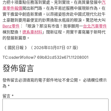
力把十項重點任務落到實處、見到實效，在高質量發展中
汽
車零件報價
闖出新門路，在為平易近服務中展現新作為，在
實干擔當中創造新業績，以昂揚姿態奔赴中國式現代化壯牛
土豪聽到要用最便宜的鈔票換取水瓶座的眼淚，驚恐地大叫
Benz零件
：「眼淚？那沒有市值！我寧願用一
台北汽車零件
棟別墅換！
德系車材料
」闊新征程，用實干書寫屬于新時代
的發展新篇章。
《 國民日報 》（ 2026年03月07日 07 版）
TC:osder9follow7 69b82cd532e671.11208001
發佈留言
發佈留言必須填寫的電子郵件地址不會公開。
必填欄位標示
為
*
留言
*