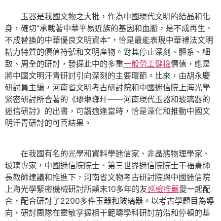
玉器是我國文物之大批，作為中國現代文明的結晶和化
身，確切“承載著中華平易近族的基因和血脈，是不成再生、
不成替換的中華優良文明資本”，恰是最能表現中華禮法文明
精力特質的價值符號和文明產物。對其停止深刻、體系、細
致、周全的研討，發掘此中的多重
一般勞工健檢
價值，應是
將中國文明汗青研討引向深刻的主要環節。比來，由胡永慶
研討員主編，河南省文明考古研討院和中國迷信院上海光學
緊密研討所合著的《璆琳瑯玕——河南現代玉器和玻璃器的
迷信研討》的出書，可謂適逢當時，恰是深化和推動中國文
明汗青研討的可喜結果。
在我國有名的光學和資料學迷信家、非晶態物理學家、
玻璃專家，中國迷信院院士、第三世界迷信院院士干福熹師
長教師建議和推進下，河南省文物考古研討院與中國迷信院
上海光學緊密機械研討所顛末10多年的友
巡檢推薦
愛一起配
合，配合研討了2200多件玉器和玻璃器。以考古學題目為導
向，研討團隊在靈敏掌握相干範疇學科研討前沿和停頓的基