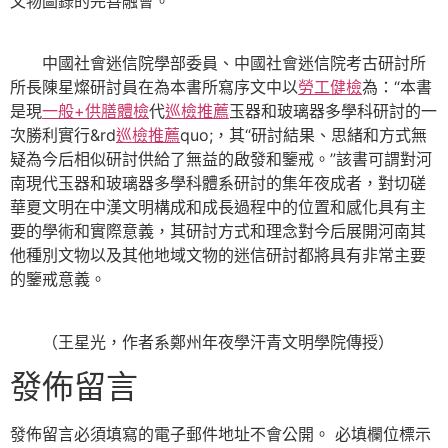
文物圖錄的完善融會。
中國社會迷信院學部委員、中國社會迷信院考古研討所
所長陳星燦研討員在為本書所寫序文中以
勞工健檢
為：“本書
是現
一般+供膳體檢
代
巡檢推薦
玉器和玻璃器多學科研討的一
次勝利實行&rd
巡檢推薦
quo;，其“研討結果、思緒和方式無
疑為今后相似研討供給了無益的啟發和鑒戒。”該書可謂對河
南現代玉器和玻璃器多學科體系研討的集年夜成者，對切磋
華夏文明在中漢文明構成和成長過程中的位置和感化具有主
要的學術和實際意義，其研討方式和理念對今后展開河南其
他種別文物以及其他地域文物的迷信研討都將具有非常主要
的鑒戒意義。
（
王星光，
作者系鄭州年夜學汗青文明學院傳授）
發佈留言
發佈留言必須填寫的電子郵件地址不會公開。
必填欄位標示