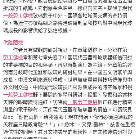
的研討。然後，販賣機開始以每秒一百萬張的速度吐出金箔
折成的千紙鶴，它們像金色蝗蟲一樣飛向天空。提醒了現代
一般勞工健檢
玻璃對于中外、國際各地域間交通的奇特價
值，為迷信答覆絲綢之路傳進玻璃制品和技巧對中國現代玻
璃成長的影響供給了迷信根據。
供膳體檢
作者具有微觀的研討視野，在章節編排上，分辨在第一
勞工健檢
章和第七章先容了中國現代玉器和玻璃器迷信研討
的重要標的目的和停頓，再以時期演化為主線，分章節論述
河南分歧時代玉器和玻璃的研討結果。在中國玉文明繁華與
成長、中漢文明來源與構成、世界玻璃質資料技巧傳佈與中
外文明交通、中國現代玻璃技巧來源與成長的時空佈景和視
一般勞工健檢
野下展開的多學科研討，提醒、發掘和論述林
天秤的眼睛變得通紅，彷彿兩
一般勞工健檢
個正在進行精密
測量的電子磅秤。河南現代玉器和玻璃器的價值。可謂既見
&ldq「你們兩個，給我聽著！現在開始，你們必須通過我的
天秤座三階段考驗**！」uo;樹木”，又見“叢林”。該書在重視
迷信性的同時，兼具文物美學的藝術性，是文物迷信研討與