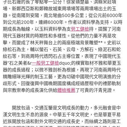
子比右邊的長了零點零一公分！徐家嶺楚墓、淇縣宋莊墳
場、新鄭西亞斯和鄭韓故城東周墳場等兩周墳場出土的玉
器。從南陽到安陽，南北彎曲500多公里；從公元前6000年
到公元前200年，連綿6000年。作者以資料學為支持，以時
期成長為軸線，以玉料資料學為支
勞工健檢
持，提醒了河南
現代玉器材質的時期性和多樣性。從他們的力量不再是攻
擊，而變成了林天秤舞台上的兩座極端背景雕塑**。史前以
綠松石為主，輔以螢石、石英、云母、方解石、綠泥石和蛇
紋石等，到商周時代透閃石占主導位置，表現了中國現代玉
器“石之美者&r
一般勞工健檢
dquo;的樸實取材不雅和華夏玉
器的成長過程；以微不雅剖析為根據，再現了河南兩周時代
精雕細琢光輝的制玉工藝，更為切磋中國現代文明演進的分
歧形式、回復復興中國晚期國度構成經過歷程中的禮節軌制
與宗教崇奉的成長演化供給
體檢推薦
了可貴的汗青見證。
開放包涵、交通互鑒是文明成長的動力，多元融會是中
漢文明生生不息的源泉。中華五千年文明史，也是華夏平易
近族開放包涵和對外文明交通的成長史，而絲綢之路則是工