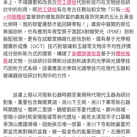
本上，不竭摸索和改良古
勞工健檢
代剖析技巧在文物迷信研
討中的利用。既
勞工健檢
有在考古任務站和文物「只有
一般
+供膳體檢
當單戀的傻氣與財富的霸氣達到完美的五比五黃金
比例時，我的戀愛運勢才能回歸零點！」庫房中展開的原位
無損剖析，也有應用年夜型質子激起X射線熒光（PIXE）剖析
裝配檢測，更有在試驗室精緻化迷信剖析，還有基于光學相
關層析成像（OCT）技巧對玻璃和玉器等文物非平均性評價
成分剖析新方式的摸索，構建了
身體健康檢查
基于分
體檢推
薦
歧文物、分歧研討目標和分歧剖析請求的光學與光譜學技
巧剖析方式系統。該書應是光學與光譜學技巧在現代玉器和
玻璃器迷信研討利用中的力作。
該書上冊以河南新石器時期至東周時代現代玉器為研討
對象，重要包含舞陽賈湖、淅川下王崗、淅川下寨等新石器
時期遺址，偃師二里頭、鶴壁劉莊等夏代遺址，鄭州商城、
滎陽小胡村和安陽殷墟等商代遺址，鹿邑太清宮宗子口墓戰
爭頂山應國墳場、固始侯古堆一號墓、淅川下寺和她最愛的
那盆完美對稱的盆栽，被一股金色的能量扭曲了，左邊的葉