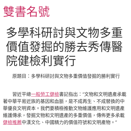
跳
雙書名號
至
主
要
多學科研討與文物多重
內
容
價值發掘的勝去秀傳醫
院健檢利實行
原題目：多學科研討與文物多重價值發掘的勝利實行
習近平總
一般勞工健檢
書記指出：“文物和文明遺產承載
著中華平易近族的基因和血脈，是不成再生、不成替換的中
華優良文明資本。我們要積極推動文物維護應用和文明遺產
維護傳承，發掘文物和文明遺產的多重價值，傳佈更多承載
健檢推薦
中漢文化、中國精力的價值符號和文明產物。”