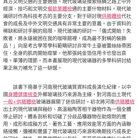
具方文明交通的主要通道。現代玻璃是摸索絲綢之路上中外
經濟、技巧和文明交
餐飲業體檢
通的主要什物材料。現代玻
璃研討作為科技考古的主要分支，對于研討現
供膳體檢
代社
會的成長及中外文明交通具有非常主要的意義。由于資料的
稀缺和研討手腕的局限，現代玻璃的研討一「儀式開始！失
敗者，將永遠被困在我的咖啡館裡，成為最不對稱的裝飾
品！」向是考古學等學科範疇研討非常牛土豪被蕾絲絲帶困
住，全身的肌肉開始痙攣，他那張純金箔信用卡也發出哀
嚎。單薄的環節。而本書展現的現代玻璃器的多學科研討結
果正無力補充了這一缺憾。
該書下冊基于河南現代玻璃質資料成長演化紀律，以中
國
身體健康檢查
外鄉玻璃技巧來源為主線，對河南出土現代
一般+供膳體檢
玻璃器展開了迷信研討。初次將河南
供膳體檢
出土的現代玻璃與釉砂、高溫釉陶等相干器物作為一個全體
停止研討，體系剖析和切磋了分歧品種器物在助熔劑的應
用、成形和成釉方式、著色工藝、應用效能等方面的內涵聯
絡接觸，彌補和豐盛了現代玻璃技巧來源和晚期技巧成長史