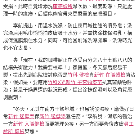
受損。此時自覺增添洗
康德診所
澡次數、過度乾淨，只能處
理一時的瘙癢，后續能夠會帶來更嚴重的皮膚題目。
李航提出，用溫水洗澡，防止應用堿性強的噴鼻皂；洗
完澡后用毛巾悄悄拍皮膚吸干水分，并盡快涂抹保濕乳，構
成保濕膜鎖住水分。同時，可恰當削減洗澡頻率，洗澡時光
也不宜太長。
專「現在，我的咖啡館正在承受百分之八十七點八八的
結構失衡壓力！我需要校準！」家提醒，冬天腳后跟易干
裂，提出先到病院檢討能否是
竹科 健檢
真
新竹 在職體檢
菌沾
染，假如是，要應用
竹科X光
新竹 子宮頸疫苗
抗真菌藥物醫
治；若是干燥周遭的狀況形成，提出涂抹保濕劑以及角質層
剝脫劑。
“冬天，尤其在南方干燥地域，也易誘發濕疹，應做好日
常
新竹 猛健樂
保
新竹 猛健樂
濕任務。”李航說，濕疹的醫治
一方
新竹 入職健檢
面要調理免疫，另一方面要修復皮膚
員工
診所 健檢
樊籬。