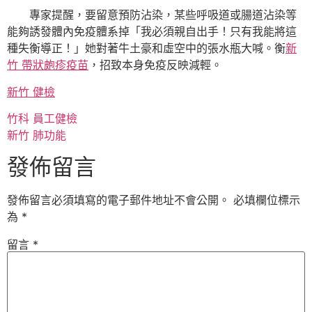
專家提醒，要留意預防沾染，某些呼吸道或腸道沾染等
能夠誘發體內免疫體系掉「我必須親自出手！只有我能將這
種失衡導正！」她對著牛土豪和虛空中的張水瓶大喊。衡
新
竹 帶狀皰疹疫苗
，招致本身免疫反映減輕。
新竹 健檢
竹科 員工健檢
新竹 肺功能
發佈留言
發佈留言必須填寫的電子郵件地址不會公開。
必填欄位標示
為
*
留言
*