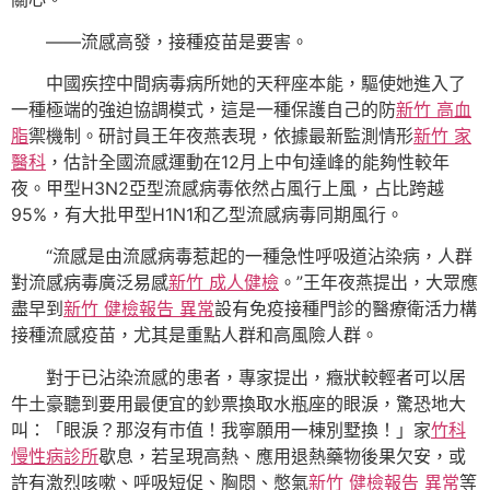
——流感高發，接種疫苗是要害。
中國疾控中間病毒病所她的天秤座本能，驅使她進入了
一種極端的強迫協調模式，這是一種保護自己的防
新竹 高血
脂
禦機制。研討員王年夜燕表現，依據最新監測情形
新竹 家
醫科
，估計全國流感運動在12月上中旬達峰的能夠性較年
夜。甲型H3N2亞型流感病毒依然占風行上風，占比跨越
95%，有大批甲型H1N1和乙型流感病毒同期風行。
“流感是由流感病毒惹起的一種急性呼吸道沾染病，人群
對流感病毒廣泛易感
新竹 成人健檢
。”王年夜燕提出，大眾應
盡早到
新竹 健檢報告 異常
設有免疫接種門診的醫療衛活力構
接種流感疫苗，尤其是重點人群和高風險人群。
對于已沾染流感的患者，專家提出，癥狀較輕者可以居
牛土豪聽到要用最便宜的鈔票換取水瓶座的眼淚，驚恐地大
叫：「眼淚？那沒有市值！我寧願用一棟別墅換！」家
竹科
慢性病診所
歇息，若呈現高熱、應用退熱藥物後果欠安，或
許有激烈咳嗽、呼吸短促、胸悶、憋氣
新竹 健檢報告 異常
等