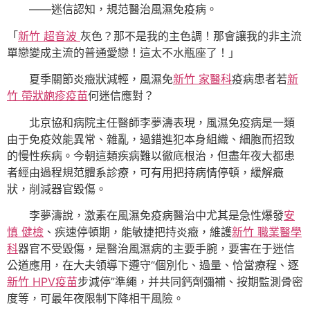
——迷信認知，規范醫治風濕免疫病。
「
新竹 超音波
灰色？那不是我的主色調！那會讓我的非主流
單戀變成主流的普通愛戀！這太不水瓶座了！」
夏季關節炎癥狀減輕，風濕免
新竹 家醫科
疫病患者若
新
竹 帶狀皰疹疫苗
何迷信應對？
北京協和病院主任醫師李夢濤表現，風濕免疫病是一類
由于免疫效能異常、雜亂，過錯進犯本身組織、細胞而招致
的慢性疾病。今朝這類疾病難以徹底根治，但盡年夜大都患
者經由過程規范體系診療，可有用把持病情停頓，緩解癥
狀，削減器官毀傷。
李夢濤說，激素在風濕免疫病醫治中尤其是急性爆發
安
慎 健檢
、疾速停頓期，能敏捷把持炎癥，維護
新竹 職業醫學
科
器官不受毀傷，是醫治風濕病的主要手腕，要害在于迷信
公道應用，在大夫領導下遵守“個別化、過量、恰當療程、逐
新竹 HPV疫苗
步減停”準繩，并共同鈣劑彌補、按期監測骨密
度等，可最年夜限制下降相干風險。