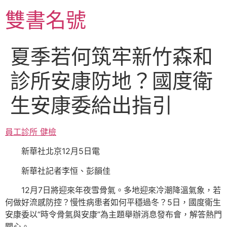
跳
雙書名號
至
主
要
夏季若何筑牢新竹森和
內
容
診所安康防地？國度衛
生安康委給出指引
員工診所 健檢
新華社北京12月5日電
新華社記者李恒、彭韻佳
12月7日將迎來年夜雪骨氣。多地迎來冷潮降溫氣象，若
何做好流感防控？慢性病患者如何平穩過冬？5日，國度衛生
安康委以“時令骨氣與安康”為主題舉辦消息發布會，解答熱門
關心。