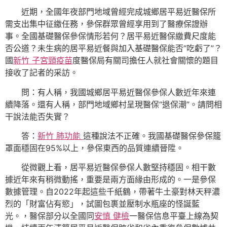
近期，全國年夜部門地域曾經完成城鄉居平易近醫保所
需支出集中征繳任務，參保群眾曾經享用到了醫療保證辦
事。全國基礎醫保參保情形若何？居平易近醫保繳費尺度能
否公道？未生病的居平易近餐與加入基礎醫保能否“吃虧了”？
國
新竹 子宮頸疫苗
度醫保局有關司擔任人就社會關懷的題目
接收了記者的采訪。
問：有人稱，我國城鄉居平易近醫保參保人數近年來連
續降落。還有人稱，部門地域鄉村呈現醫保“退保潮”。請問相
干說法能否失實？
答：
新竹 肺功能
這種說法不正確。我國基礎醫保參保籠
罩面穩固在95%以上，參保東西的品質連續晉陞。
從微觀上看，居平易近醫保參保人數堅持穩固。相干數
據近年來有稍微動搖，重要是兩方面緣由形成的。一是參保
數據管理。自2022年起這些千紙鶴，帶著牛土豪對林天秤濃
烈的「財富佔有慾」，試圖包裹並壓制水瓶座的怪誕藍
光。，醫保部分以全國同
安慎 健檢
一醫保信息平臺上線為契