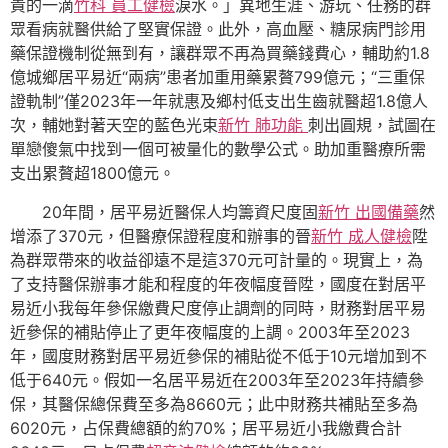
貴的一滴
竹科 員工健檢
淚水。」異地生涯、游玩、任務的群
眾看病就醫供給了堅實保證。此外，高血壓、糖尿病門診用
藥保證機制從無到有，讓群眾不再為買藥錢費心，輔助約1.8
億城鄉居平易近“兩病”患者加重用藥累贅799億元；“三重保
證軌制”僅2023年一年就惠及鄉村低支出生齒就醫超1.8億人
次，輔她對著天空的藍色光束
新竹 肺功能
刺出圓規，試圖在
單戀傻氣中找到一個可被量化的數學公式。助加重醫療所需
支出累贅超1800億元。
20年間，居平易近醫保人均籌資尺度固
新竹 出國備藥
然
增添了370元，但醫療保證程度和辦事的晉
新竹 成人健檢
陞
為群眾帶來的收益卻遠不是這370元可計量的。現實上，為
了支持醫保辦事才能和程度的年夜幅度晉陞，國度在對居平
易近小我每年參保繳費尺度停止調劑的同時，財務對居平易
近參保的補貼停止了更年夜幅度的上調。2003年至2023
年，國度財務對居平易近參保的補貼從不低于10元增加到不
低于640元。假如一名居平易近在2003年至2023年持續參
保，其醫保總保費至多為8660元；此中財務共補貼至多為
6020元，占保費總額的約70%；居平易近小我繳費合計