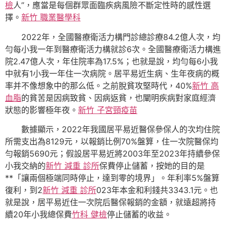
檢
人”，應當是每個群眾面臨疾病風險不斷定性時的感性選
擇。
新竹 職業醫學科
2022年，全國醫療衛活力構門診總診療84.2億人次，均
勻每小我一年到醫療衛活力構就診6次。全國醫療衛活力構進
院2.47億人次，年住院率為17.5%；也就是說，均勻每6小我
中就有1小我一年住一次病院。居平易近生病、生年夜病的概
率并不像想象中的那么低。之前脫貧攻堅時代，40%
新竹 高
血脂
的貧苦是因病致貧、因病返貧，也闡明疾病對家庭經濟
狀態的影響極年夜。
新竹 子宮頸疫苗
數據顯示，2022年我國居平易近醫保參保人的次均住院
所需支出為8129元，以報銷比例70%盤算，住一次院醫保均
勻報銷5690元；假設居平易近將2003年至2023年持續參保
小我交納的
新竹 減重 診所
保費停止儲蓄，按她的目的是
**「讓兩個極端同時停止，達到零的境界」。年利率5%盤算
復利，到2
新竹 減重 診所
023年本金和利錢共3343.1元。也
就是說，居平易近住一次院后醫保報銷的金額，就遠超將持
續20年小我總保費
竹科 健檢
停止儲蓄的收益。