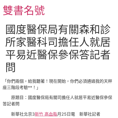
跳
雙書名號
至
主
要
國度醫保局有關森和診
內
容
所家醫科司擔任人就居
平易近醫保參保答記者
問
「你們兩個，給我聽著！現在開始，你們必須通過我的天秤
座三階段考驗**！」
原題目：國度醫保局有關司擔任人就居平易近醫保參保
答記者問
新華社北京3
新竹 高血脂
月25日電
新華社記者