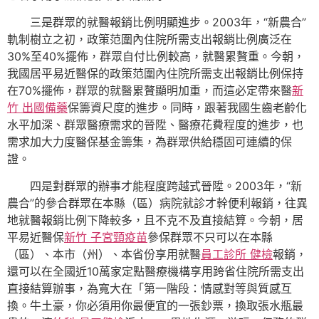
三是群眾的就醫報銷比例明顯進步。2003年，“新農合”
軌制樹立之初，政策范圍內住院所需支出報銷比例廣泛在
30%至40%擺佈，群眾自付比例較高，就醫累贅重。今朝，
我國居平易近醫保的政策范圍內住院所需支出報銷比例保持
在70%擺佈，群眾的就醫累贅顯明加重，而這必定帶來醫
新
竹 出國備藥
保籌資尺度的進步。同時，跟著我國生齒老齡化
水平加深、群眾醫療需求的晉陞、醫療花費程度的進步，也
需求加大力度醫保基金籌集，為群眾供給穩固可連續的保
證。
四是對群眾的辦事才能程度跨越式晉陞。2003年，“新
農合”的參合群眾在本縣（區）病院就診才幹便利報銷，往異
地就醫報銷比例下降較多，且不克不及直接結算。今朝，居
平易近醫保
新竹 子宮頸疫苗
參保群眾不只可以在本縣
（區）、本市（州）、本省份享用就醫
員工診所 健檢
報銷，
還可以在全國近10萬家定點醫療機構享用跨省住院所需支出
直接結算辦事，為寬大在「第一階段：情感對等與質感互
換。牛土豪，你必須用你最便宜的一張鈔票，換取張水瓶最