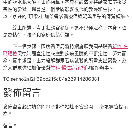
中的張水瓶大喊。重的衝擊，不只在經濟大將給家庭帶來災
害性的影響，還會進一個步驟影響後代的教導和生長。是
以，家庭的“頂梁柱”加倍需求醫療保證賜與重點的保駕護航。
綜上所述，青丁壯應當參保。這不只僅是為了本身，也
是為怙恃、孩子和家庭供給保證。
下一個步驟，國度醫保局將持續施展我國基礎醫
新竹 在
職體檢
保軌制簡直定性來應對疾病風險的不斷定性，努力而
為、實事求是，出力緩解群眾看病就醫的所需支出累贅，為
寬大群眾供給加倍優質
竹科 慢性病診所
的醫保辦事。
TC:senho2ai2l 69bc215c84a229.14286381
發佈留言
發佈留言必須填寫的電子郵件地址不會公開。
必填欄位標示
為
*
留言
*