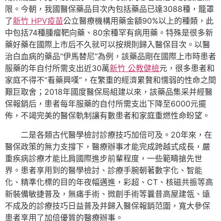
限。今朝，我國醫保藥品目次內包括藥品已達3088種，籠罩
了
新竹 HPV疫苗
公立醫療機構用藥金額90%以上的種類，此
中包括74種腫瘤靶向藥、80余種罕有病用藥。特殊是很多新
藥好藥在國際上市后不久就可以按規則歸入醫保目次。以醫
治白血病的藥品“伊馬替尼”為例，該藥品剛在國際上市時患者
服藥的年自付所需支出近30萬
新竹 公教健檢
元，很多患者和
家庭不得不“看藥興嘆”，在繁重的經濟累贅和懦弱的性命之間
艱巨取舍；2018年國度醫保局組建以來，該藥品集采并經醫
保報銷后，患者每年服藥的自付所需支出下降至6000元擺
佈，不竭完美的醫保軌制讓有數患者和家庭重燃性命盼望。
二是各類古代醫學檢討診療技巧加倍可及。20年來，在
醫保政策的無力支撐下，醫療辦事才能完成跨越式成長，嚴
重疾病診療才能比肩國際進步前輩程度，一些範疇搶先世
界。患者享用到的醫學檢討、診療手腕朝著數字化、智能
化、精準化標的目的年夜幅邁進，彩超、CT、核磁共振等高
新裝備敏捷普及，無痛手術、微創手術等曩昔高屋建瓴、遠
不成及的診療技巧日益普及并歸入醫保報銷范圍，寬大參保
患者享用了加倍優質的醫療辦事。