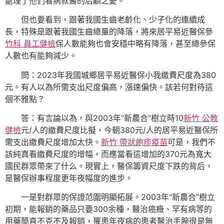
處理了他們看病就醫的后顧之憂。
但也要看到，跟著我國生齒老齡化、少子化的連續成
長，特殊是跟著我國生齒總量的降落，將來居平易近醫保參
竹科 員工健檢
保人數能夠也會安穩中略有降落，甚至總參保
人數也有能夠減少。
問：2023年我國城鄉居平易近醫保小我繳費尺度為380
元。有人以為所需支出尺度偏高，漲速偏快。該若何對待這
個不雅點？
答：有言論以為，與2003年“新農合”樹立時10
新竹 公教
健檢
元/人的繳費尺度比擬，今朝380元/人的居平易近醫保所
需支出繳費尺度增加太快。
新竹 帶狀皰疹疫苗
可是，我們不
該純真看繳費尺度的增幅，而應當看這增加的370元為寬大
國民群眾帶來了什么。現實上，醫保籌資尺度下跌的背后，
是醫保辦事程度更年夜幅度的進步。
一是對群眾的保證范圍明顯拓展。2003年“新農合”樹立
初期，能報銷的藥品只要300余種，醫治癌癥、罕有病等的
用藥簡直不克不及報銷，罹患年夜病的患者醫治手腕很是無