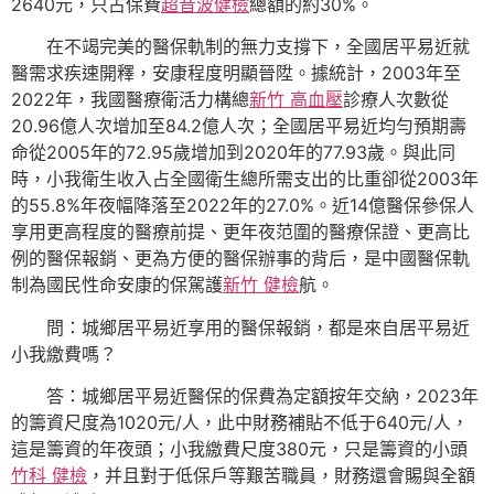
2640元，只占保費
超音波健檢
總額的約30%。
在不竭完美的醫保軌制的無力支撐下，全國居平易近就
醫需求疾速開釋，安康程度明顯晉陞。據統計，2003年至
2022年，我國醫療衛活力構總
新竹 高血壓
診療人次數從
20.96億人次增加至84.2億人次；全國居平易近均勻預期壽
命從2005年的72.95歲增加到2020年的77.93歲。與此同
時，小我衛生收入占全國衛生總所需支出的比重卻從2003年
的55.8%年夜幅降落至2022年的27.0%。近14億醫保參保人
享用更高程度的醫療前提、更年夜范圍的醫療保證、更高比
例的醫保報銷、更為方便的醫保辦事的背后，是中國醫保軌
制為國民性命安康的保駕護
新竹 健檢
航。
問：城鄉居平易近享用的醫保報銷，都是來自居平易近
小我繳費嗎？
答：城鄉居平易近醫保的保費為定額按年交納，2023年
的籌資尺度為1020元/人，此中財務補貼不低于640元/人，
這是籌資的年夜頭；小我繳費尺度380元，只是籌資的小頭
竹科 健檢
，并且對于低保戶等艱苦職員，財務還會賜與全額