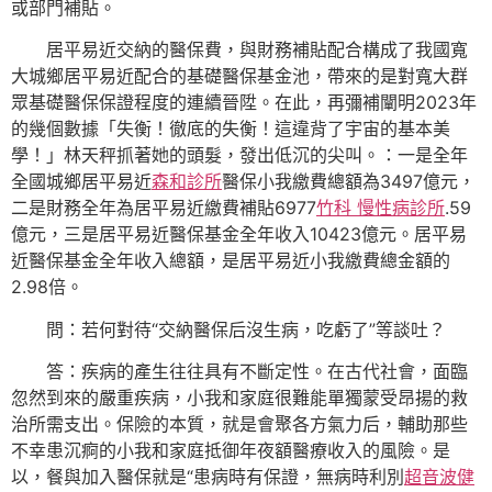
或部門補貼。
居平易近交納的醫保費，與財務補貼配合構成了我國寬
大城鄉居平易近配合的基礎醫保基金池，帶來的是對寬大群
眾基礎醫保保證程度的連續晉陞。在此，再彌補闡明2023年
的幾個數據「失衡！徹底的失衡！這違背了宇宙的基本美
學！」林天秤抓著她的頭髮，發出低沉的尖叫。：一是全年
全國城鄉居平易近
森和診所
醫保小我繳費總額為3497億元，
二是財務全年為居平易近繳費補貼6977
竹科 慢性病診所
.59
億元，三是居平易近醫保基金全年收入10423億元。居平易
近醫保基金全年收入總額，是居平易近小我繳費總金額的
2.98倍。
問：若何對待“交納醫保后沒生病，吃虧了”等談吐？
答：疾病的產生往往具有不斷定性。在古代社會，面臨
忽然到來的嚴重疾病，小我和家庭很難能單獨蒙受昂揚的救
治所需支出。保險的本質，就是會聚各方氣力后，輔助那些
不幸患沉痾的小我和家庭抵御年夜額醫療收入的風險。是
以，餐與加入醫保就是“患病時有保證，無病時利別
超音波健