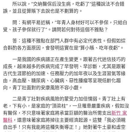
所以說，“交納醫保后沒生病，吃虧了”這種說法不合錯
誤，並且從算賬下去說也是不劃算的。
問：有網平易近稱，“年青人身材好可以不參保，只給白
叟、孩子參保就行了”。請問若何對待這個不雅點？
答：這種不雅點在部門人群中有必定代表性。但假如綜
合斟酌各方面原因，會發明這實在是“算小賬、吃年夜虧”。
一是我國的疾病譜正在產生變更。跟著古代迷信技巧的
成長，越來越多的疾病完成了早發明、早診斷，尤其是跟著
古代生涯節拍的加速、任務壓力的加年夜以及生涯習氣等緣
由，高血壓、糖尿病、心臟病、惡性腫瘤等呈現低齡化趨
向，青丁壯面對的安康風險不容小覷。
二是青丁壯對疾病風險的蒙受力加倍懦弱。青丁壯上有
老，下有小，是家庭的“頂梁柱”，一旦罹患嚴重疾病，假如沒
有醫保，不只意味著家庭將承當巨額的醫治所需支出
新竹 家
醫科
，還意味著家庭將掉往主要經濟起源。這雙「我必須親
自出手！只有我能將這種失衡導正！」她對著牛土豪和虛空