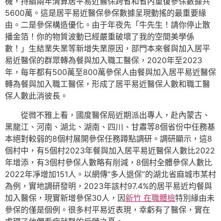
機，持續兩年清算居平易近醫保跨省和省內重復參保數據共
5600萬。這是居平易近醫保參保數據呈現動搖的最重要緣
由。二是參保構造優化。由于年夜先「牛先生！請你停止散
播金箔！你的物質波動已經嚴重破壞了我的空間美學係
數！」生結業失業等新增失業原因，部門本來餐與加入居平
易近醫保的群眾轉為餐與加入職工醫保，2020年至2023
年，每年都有500萬至800萬參保人由餐與加入居平易近醫保
轉為餐與加入職工醫保，形成了居平易近醫保人數和職工醫
保人數此消彼長。
從微不雅上看，國度醫保局近期派出專人，赴內蒙古、
黑龍江、河南、湖北、湖南、四川、甘肅等8個省份中任務基
本絕對較弱的8個村展開參保任務蹲點調研。調研顯示，這8
個村中，有5個村2023年餐與加入居平易近醫保人數比2022
年增添，有3個村參保人數略有削減，8個村全體參保人數比
2022年凈增加151人。以網傳“多人退保”的湖北省麻城市某村
為例，實地調研發明，2023年該村97.4%的居平易近均餐與
加入醫保，現實新增參保30人，因
新竹 在職體檢
特別緣由未
參保的僅是個例。很多村平易近表現，幸虧有了醫保，實在