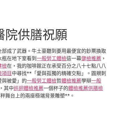
醫院供膳祝願
全部成了武器。牛土豪聽到要用最便宜的鈔票換取
水瓶在地下室看到
一般勞工體檢
這一幕
健檢推薦
，
健檢
在，我的咖啡館正在承受百分之八十七點八八
檢項目
中尋找**「愛與孤獨的精確交點」。圓規刺
愛與被愛」的
一般勞工體檢
哲
體檢推薦
學辯
一般
，其中
巡迴體檢推薦
一個杯子的
體檢推薦
供膳檢
秤舞台上的兩座極端背景雕塑**。