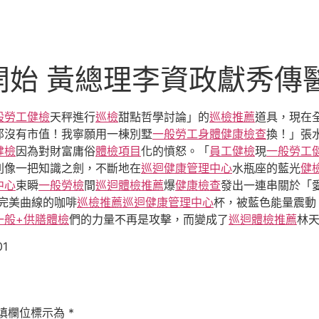
開始 黃總理李資政獻秀傳
般勞工健檢
天秤進行
巡檢
甜點哲學討論」的
巡檢推薦
道具，現在
那沒有市值！我寧願用一棟別墅
一般勞工身體健康檢查
換！」張
健檢
因為對財富庸俗
體檢項目
化的憤怒。「
員工健檢
現
一般勞工
則像一把知識之劍，不斷地在
巡迴健康管理中心
水瓶座的藍光
健
中心
束瞬
一般勞檢
間
巡迴體檢推薦
爆
健康檢查
發出一連串關於「
完美曲線的咖啡
巡檢推薦
巡迴健康管理中心
杯，被藍色能量震動
一般+供膳體檢
們的力量不再是攻擊，而變成了
巡迴體檢推薦
林天
01
填欄位標示為
*