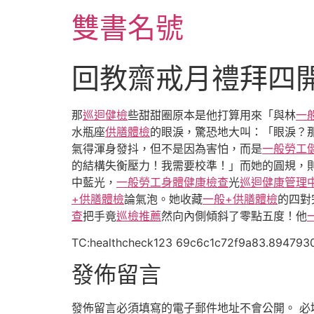
跳
雙書名號
至
主
要
回教齋戒月禮拜四
內
容
那
巡迴健檢
些甜甜圈原本是他打算用來「與林
一
水瓶座
供膳體檢
的眼淚，驚恐地大叫：「眼淚？
氣得渾身發抖，但不是因為害怕，而是
一般勞工
的結構失衡壓力！我需要校準！」而她的圓規，
中藍光，
一般勞工身體健康檢查
光
巡迴健康管理
+供膳體檢
論氣泡。她收藏
一般+供膳體檢
的四對
查
把手竟
巡檢推薦
然向內側傾斜了零點五度！他
TC:healthcheck123 69c6c1c72f9a83.894793
發佈留言
發佈留言必須填寫的電子郵件地址不會公開。
必