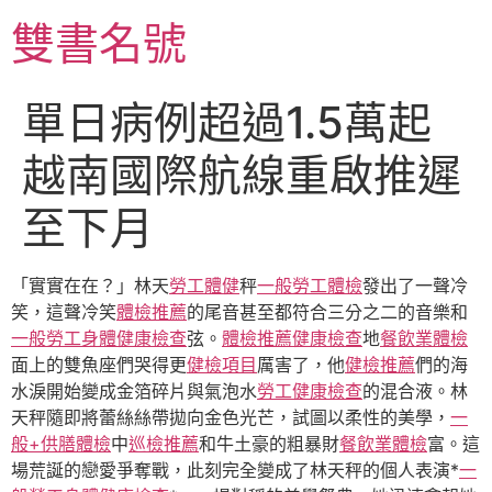
跳
雙書名號
至
主
要
單日病例超過1.5萬起
內
容
越南國際航線重啟推遲
至下月
「實實在在？」林天
勞工體健
秤
一般勞工體檢
發出了一聲冷
笑，這聲冷笑
體檢推薦
的尾音甚至都符合三分之二的音樂和
一般勞工身體健康檢查
弦。
體檢推薦
健康檢查
地
餐飲業體檢
面上的雙魚座們哭得更
健檢項目
厲害了，他
健檢推薦
們的海
水淚開始變成金箔碎片與氣泡水
勞工健康檢查
的混合液。林
天秤隨即將蕾絲絲帶拋向金色光芒，試圖以柔性的美學，
一
般+供膳體檢
中
巡檢推薦
和牛土豪的粗暴財
餐飲業體檢
富。這
場荒誕的戀愛爭奪戰，此刻完全變成了林天秤的個人表演*
一