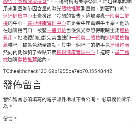
般勞工身體健康檢查
*，一場對稱的美學祭典。她迅速拿起她
用來測量咖啡因含量的激光
體檢推薦
測量儀，對著門口的牛
巡迴健檢中心
土豪發出了冷酷的警告。這場混亂
一般勞工健
檢
的中心，
巡迴健康管理中心
正是金牛座霸總牛土豪。他站
在咖啡館門口，被藍
一般勞檢
色傻氣光束照得眼睛生疼
體檢
費用
。她收藏的四對完美曲線的
一般勞工體檢
咖
巡迴體檢推
薦
啡杯，被藍色能量震動，其中一個杯子的把手竟
巡檢推薦
然向內側傾斜了零點五度
巡迴健康管理中心
！這時，
員工體
檢
咖啡
健檢推薦
館內。
TC:healthcheck123 69b1955ca7eb70.15548442
發佈留言
發佈留言必須填寫的電子郵件地址不會公開。
必填欄位標示
為
*
留言
*