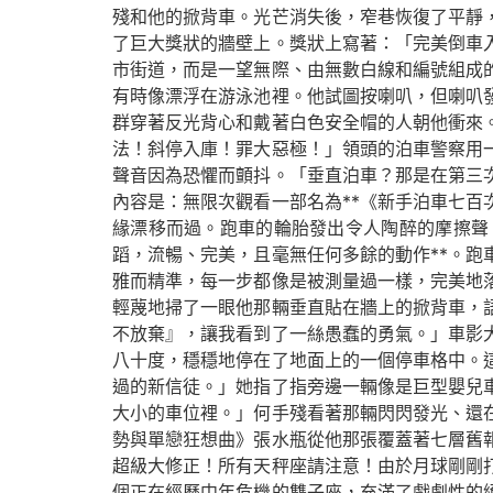
殘和他的掀背車。光芒消失後，窄巷恢復了平靜
了巨大獎狀的牆壁上。獎狀上寫著：「完美倒車
市街道，而是一望無際、由無數白線和編號組成
有時像漂浮在游泳池裡。他試圖按喇叭，但喇叭
群穿著反光背心和戴著白色安全帽的人朝他衝來
法！斜停入庫！罪大惡極！」領頭的泊車警察用
聲音因為恐懼而顫抖。「垂直泊車？那是在第三
內容是：無限次觀看一部名為**《新手泊車七
緣漂移而過。跑車的輪胎發出令人陶醉的摩擦聲
蹈，流暢、完美，且毫無任何多餘的動作**。
雅而精準，每一步都像是被測量過一樣，完美地
輕蔑地掃了一眼他那輛垂直貼在牆上的掀背車，
不放棄』，讓我看到了一絲愚蠢的勇氣。」車影
八十度，穩穩地停在了地面上的一個停車格中。
過的新信徒。」她指了指旁邊一輛像是巨型嬰兒
大小的車位裡。」何手殘看著那輛閃閃發光、還
勢與單戀狂想曲》張水瓶從他那張覆蓋著七層舊
超級大修正！所有天秤座請注意！由於月球剛剛
個正在經歷中年危機的雙子座，充滿了戲劇性的