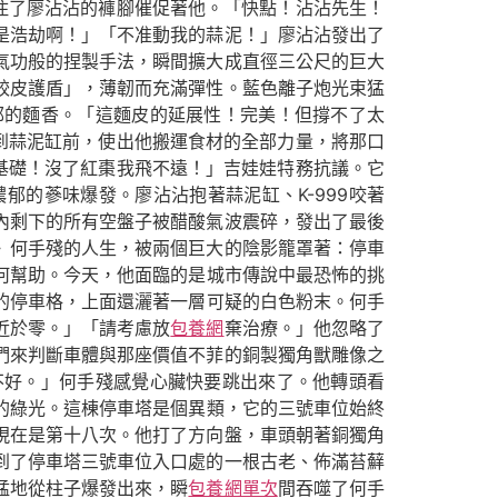
抓住了廖沾沾的褲腳催促著他。「快點！沾沾先生！
是浩劫啊！」「不准動我的蒜泥！」廖沾沾發出了
氣功般的捏製手法，瞬間擴大成直徑三公尺的巨大
餃皮護盾」，薄韌而充滿彈性。藍色離子炮光束猛
郁的麵香。「這麵皮的延展性！完美！但撐不了太
跑到蒜泥缸前，使出他搬運食材的全部力量，將那口
的基礎！沒了紅棗我飛不遠！」吉娃娃特務抗議。它
的蔘味爆發。廖沾沾抱著蒜泥缸、K-999咬著
內剩下的所有空盤子被醋酸氣波震碎，發出了最後
》何手殘的人生，被兩個巨大的陰影籠罩著：停車
何幫助。今天，他面臨的是城市傳說中最恐怖的挑
的停車格，上面還灑著一層可疑的白色粉末。何手
近於零。」「請考慮放
包養網
棄治療。」他忽略了
們來判斷車體與那座價值不菲的銅製獨角獸雕像之
不好。」何手殘感覺心臟快要跳出來了。他轉頭看
的綠光。這棟停車塔是個異類，它的三號車位始終
現在是第十八次。他打了方向盤，車頭朝著銅獨角
到了停車塔三號車位入口處的一根古老、佈滿苔蘚
猛地從柱子爆發出來，瞬
包養網單次
間吞噬了何手