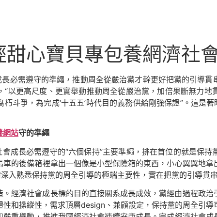
經甜心寶貝專包養網濟社
會成長必需遵守的準繩，推動周全從嚴治黨才幹更好把黨的引導貫
，“以更高尺度、更實舉動推動周全從嚴治黨，加倍果斷無力地
朽斗爭，為完成‘十五五’時代目的義務供給剛強保證”。這是著
養網站
守的準繩
社會成長必需遵守的“六個保持”主要準繩，排在首位的就是保
馬車的後備箱裡拿出一個像是小型保險箱的東西，小心翼翼地拿
需深入熟悉保持黨的周全引導的極端主要性，實在把黨的引導貫
造。經濟社會成長標的目的直接關系成長成效，黨經由過程政治
性和操縱性，需求頂層design、兼顧設定，保持黨的周全引
和嚴重舉動，推進我國經濟社會連續安康成長。完成經濟社會成