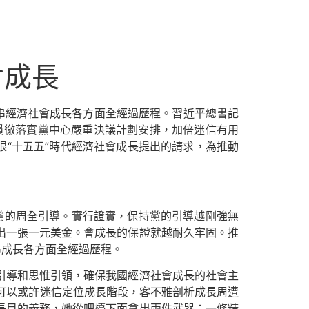
會成長
串經濟社會成長各方面全經過歷程。習近平總書記
貫徹落實黨中心嚴重決議計劃安排，加倍迷信有用
眼“十五五”時代經濟社會成長提出的請求，為推動
持黨的周全引導。實行證實，保持黨的引導越剛強無
出一張一元美金。會成長的保證就越耐久牢固。推
串成長各方面全經過歷程。
引導和思惟引領，確保我國經濟社會成長的社會主
導可以或許迷信定位成長階段，客不雅剖析成長周遭
長目的義務，她從吧檯下面拿出兩件武器：一條精