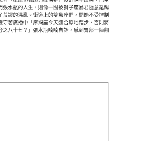
而張水瓶的人生，則像一團被獅子座暴君隨意亂踢
了荒謬的混亂。街道上的雙魚座們，開始不受控制
遵守著廣播中「摩羯座今天適合原地踏步，否則將
分之八十七？」張水瓶喃喃自語，感到胃部一陣翻