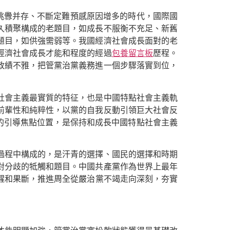
挑釁并存、不斷定難預感原因增多的時代，國際國
久積聚構成的老題目，如成長不服衡不充足、新舊
題目，如供強需弱等。我國經濟社會成長面對的老
經濟社會成長才能和程度的經過
包養留言板
歷程。
政績不雅，把管黨治黨義務進一個步驟落實到位，
社會主義最實質的特征，也是中國特點社會主義軌
前輩性和純粹性，以黨的自我反動引領巨大社會反
的引導焦點位置，是保持和成長中國特點社會主義
過程中構成的，是汗青的選擇、國民的選擇和時期
對分歧的牴觸和題目。中國共產黨作為世界上最年
醒和果斷，推進周全從嚴治黨不竭走向深刻，夯實