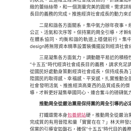
緻的蕾絲絲帶，和一個測量完美的圓規。需求詳
長目的義務的完成。推進經濟社會成長的動力來
二是和諧各方面關系，集中氣力辦年夜事。
公正、活氣和次序等。保持黨的周全引導，才幹
在體系協同、均衡和諧的軌道上穩健前行。集
design將無限資本精準設置裝備擺設到經濟社
三是凝集各方面氣力，調動聽平易近的積極
“十五五”時代經濟社會成長目的義務，請求充
從國民好處動身策劃經濟社會成長，保持成長為
陞國民的取得感、幸福感、平安感，扎實推動全
社會發明活氣、推進經濟高東西的品質成長的傑
導，才幹更好凝集舉國同心、連合奮斗的磅礴氣
推動周全從嚴治黨是保持黨的周全引導的必
打鐵還需本身
包養網站
硬，推動周全從嚴治
完成質的有用晉陞和量「實實在在？」林天秤發
保黨的引導安如磐石，確保“十五五”時代目的義