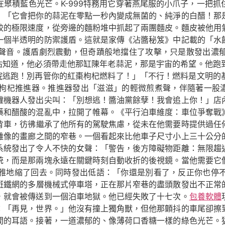
聚積藍色光芒。K-999特務用它穿著燕尾服的小爪子，一把
」「它會把你的蒜泥在零點一秒內變成無菌的、純淨的白醋！那
餃的極限速度，從旁邊的麵粉堆中抓起了兩團麵皮。麵皮被他用
一個半透明的防禦護盾。這就是家傳《沾醬秘笈》中記載的「水
聲音。護盾劇烈震動，但奇蹟般地擋住了攻擊，只是散發出濃
沾沾知道，他必須帶走他那缸陳年老蒜泥，那是宇宙的希望。他
後院逃跑！別再管你的紅棗枸杞燃料了！」「不行！燃料是文明
枸杞推進器。推進器發出「滋滋」的輕微煎煮聲，伴隨著一股濃郁
罐機器人發出尖叫：「別想逃！醬油黨餘孽！我會追上你！」店
藥和醋酸的混亂中，拉開了帷幕。《平行泊車維度：車位爭奪戰
背車，彷彿繼承了他所有的駕駛焦慮，從未在他需要時提供過任
雕像的畫廊之間的窄巷。一個看起來比他車子尺寸小上三十公分
系統發出了令人不快的女聲：「警告，後方障礙物距離：無限趨
統，而是那兩塊永遠在關鍵時刻自動收折的後視鏡。當他需要它
雅地縮了回去。同時發出低語：「你還是別看了，反正你也停
斑鐵網的多層機械式停車塔，正在那片窄巷的盡頭散發出不正常
，就會被傳送到一個泊車地獄。他已經失敗了十七次。
包養軟體
：「再見，世界。」他沒有撞上獨角獸，但他那顫抖的車尾卻擦
間的耳語。接著，一道濃郁的、像薄荷口香糖一樣的綠色光芒。