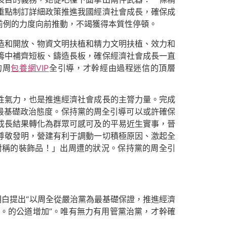
重點制訂詳細政策推進我國經濟社會成長，確保成
前例的力度向前推動，不竭獲得本質性停頓。
造和開放、物資文明扶植和精力文明扶植、效力和
籌中補齊短板、鑄造長板，確保經濟社會成長一直
的周
包養網VIP
全引導，才幹經由過程迷信的頂層
性氣力，也是推進經濟社會成長的主膂力量。完成
最基礎政治態度。保持黨的周全引導可以或許確保
成長結果轉化為群眾可感可及的平易近生實事，晉
尊敬發明，營建有利于調動一切積極原因、激起全
對稱的裝飾品！」出周遭的狀況。保持黨的周全引
明白提出“以周全從嚴治黨為最基礎保證，推進經濟
。的公道增加”。唯有無力有用管黨治黨，才幹確