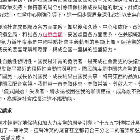
細政策支持。保持黨的周全引導確保根據成長周遭的狀況、計謀
自改造，在黨中心剛強引導下，進一個步驟周全深化改造以史無
經濟社會成長觸及各方面關系，如以後和久遠、中心和處所、改
統攬全局、和諧各方
包養金額
，妥當處置各方面關系，在兼顧統
中氣力辦年夜事是中國特點社會主義軌制的明顯上風。保持黨
會成長的要害範疇和環節，構成全國一盤棋的強盛協力。
性自動性發明性。國民是汗青的發明者，是完成社會變更的決議
足調動聽平易近的積極性自動性發明性。國民態度是中國共產黨的
了國民、成長依附國民、成長結果由國民共享，將高東西的品質
部國民配合富饒。我們黨一直尊敬休息、尊敬常識、尊敬人才、
「儀式開始！失敗者，將永遠被困在我的咖啡館裡，成為最不
力，為經濟社會成長注進不竭動能。
定請求
黨才幹更好地保持和加大力度黨的周全引導。“十五五”計劃提出
出了一聲冷笑，這聲冷笑的尾音甚至都符合三分之二的音樂和弦
務美滿完成。