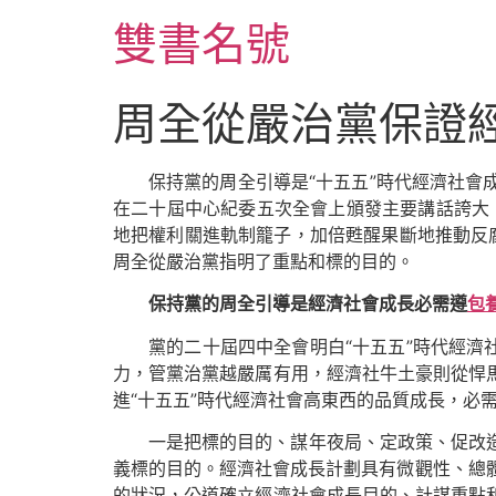
跳
雙書名號
至
主
要
周全從嚴治黨保證
內
容
保持黨的周全引導是“十五五”時代經濟社
在二十屆中心紀委五次全會上頒發主要講話誇大
地把權利關進軌制籠子，加倍甦醒果斷地推動反腐
周全從嚴治黨指明了重點和標的目的。
保持黨的周全引導是經濟社會成長必需遵
包
黨的二十屆四中全會明白“十五五”時代經濟
力，管黨治黨越嚴厲有用，經濟社牛土豪則從悍
進“十五五”時代經濟社會高東西的品質成長，必
一是把標的目的、謀年夜局、定政策、促改
義標的目的。經濟社會成長計劃具有微觀性、總體
的狀況，公道確立經濟社會成長目的、計謀重點