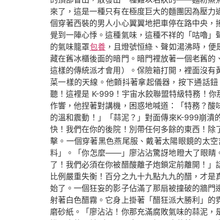
來了，這是一種只有在極度巨大的麵團因為壓力
個穿著西裝的男人小心翼翼地把車停在路中央，
覺到一陣心悸。這種氣味，這種不祥的「咕嚕」
的氣味籠罩
包養
，且燈號恒綠、聲如湯沸時，便
藏在舊冰櫃後面的暗門。暗門裡放著一個老舊的
這樣的傳統派才會用）。保險箱打開，裡面沒有
菜一樣的天線。他顫抖著拿起儀器，按下通話鈕
聽！這裡是 K-999！宇宙水餃聯盟特級特務
作響，他捏著對講機，困惑地喊道：「特務？酸
的溫和震動！」「蒜泥？」對面傳來K-999崩
快！我們在你的後院！別帶任何多餘的東西！除
擊。一個穿著黑色燕尾服、戴著太陽眼鏡的太空
料」。「你怎麼——」廖沾沾驚訝地瞪大了眼睛。
了！我們必須在你被醋酸離子炮鎖定前離開！」
比例嚴重失衡！百分之九十九點九九的醋，才是
始了。一個狂妄的影子佔滿了那扇被撞破的牆門
射著白色醋霧。它身上掛著「醋狂派大勝利」的
磨砂紙。「廖沾沾！你那充滿腐敗氣味的蒜泥，