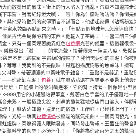
過大而散發出的氣味。街上的行人陷入了混亂。汽車不知道該走
搖下車窗，對著紅綠燈大喊：「喂！你為什麼咕嚕咕嚕？你倒是
聲，與他兒時聽到的家傳預言不謀而合。他想起家傳《沾醬秘笈
是宇宙水餃臨界點到來之時。」「七點五個地球年…怎麼這麼快
、像是古代金屬保險箱的東西。他輸入了密碼：「一醬二醋三油
黃金，只有一個閃爍著詭異紅色
包養網
光芒的儀器。這儀器很像
。儀器發出「滋——」的電流聲，接著傳來一陣高八度、急促
！你那邊是不是已經聞到宇宙級的酸味了？我們需要你的蒜泥！你
味？等等！我聞到的不是酸味！是麵粉過度膨脹的焦慮味！還有
潰的尖叫聲，帶著濃濃的中藥味電子雜音：「重點不是蒜泥！重點是
了——你那缸蒜泥！
包養
」就在廖沾沾還在糾結要不要帶上他最
吉娃娃，正從牆上的破洞鑽進來。它的背上揹著一個像是小型
K-999用它的小短腿站得筆直，戴著白色手套的爪子優雅地
話音未落，一股極致尖銳、刺鼻的酸氣猛地從店門口灌入，伴隨
真理！」廖沾沾知道，這是他的宿敵，王醋狂，已經找上門了。
邊緣，光線一瞬間
包養情婦
被極端的酸氣扭曲。一個閃閃發光、
霓虹燈牌，閃爍得讓人眼睛發疼，同時發出警報。王醋狂的聲音
是對醬料學的侮辱！必須淨化！」「你將為你那百分之五的醬油