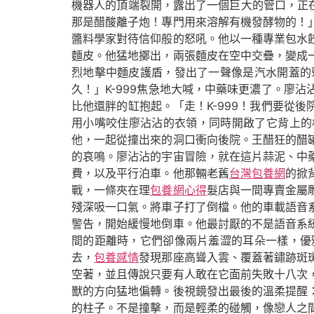
機器人的頂端裂開，露出了一個巨大的管口，正在
那是醋酸離子炮！專門用來溶解有機發酵物的！
醬料學家對待信仰般的怒吼。他以一種專業包水
麵皮。他猛地擲出，兩張麵皮在空中交疊，變成
烈地擊中麵皮護盾，發出了一聲像是汽水開蓋的
久！」K-999焦急地大喊，中藥味更濃了。廖
比他還胖的缸抱起。「走！K-999！我們要從
用小嘴咬住廖沾沾的衣領，同時開啟了它背上的
他，一起從撞出來的洞口衝向後院。王醋狂的醋
的哀鳴。廖沾沾的宇宙冒險，就在這片蒜泥、中
費，以及平行泊車。他那輛老舊
台灣包養網
的掀
戰，一條夾在理
包養網心得
髮店與一間專賣金屬
殘深吸一口氣。將車子打了倒檔。他的車載語音
警告，開始緩慢地倒車。他最討厭的不是語音系
間的距離時，它們卻像兩片羞澀的耳朵一樣，優
去，
包養感情
發現那座高聳入雲、覆蓋著鏽跡斑
空著，並且傳說只要有人敢在它面前失敗十八次
獸的方向猛地偏轉。後視鏡發出最後的溫柔提醒
的柱子。不是撞擊，而是輕柔的碰觸，像戀人之