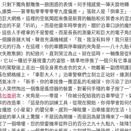
，只剩下獨角獸雕像一臉困惑的表情。何手殘感覺一陣天旋地轉
入庫獎——第零點零零零零零九度偏差。」落款人是「倒車王」
的巨大網格。這裡的空氣聞起來像是新買的輪胎和劣質香水的混
發出的不是「叭叭」，而是他童年時學會的、關於泊車口訣的魔
。這些人手裡拿的不是警棍，而是長長的測量尺和巨大的電子角
一個擴音器大喊，聲音充滿機械感。「我、我沒有斜停！我只是
次元的行為，在這裡，你的車體與停車線的夾角是——八十九點
百次失敗集錦》的紀錄片，直到哭泣為止。就在這時，一輛像是從
，它以一種近乎蔑視重力的姿態，精準地停進了一個只有它車
跑車的駕駛座上走出一個全身黑色皮衣的女人，她戴著一副透明護
落在網格線上。「車影大人！」泊車警察們立刻立正站好，連測
語氣冰冷。「新手，你的車技像一團混亂的毛線球。你污染了泊
大人突然掏出一個像是遙控器的裝置，對著何手殘的車子按了一
這
包養網
次，夾角是——零度。「你被分配給我的泊車學徒了。
車的改造車：「這是你的訓練工具，從現在開始，你得學會如何
在播放《小星星》的嬰兒車，感到一陣眩暈。泊車維度的生活，
報紙的單人床上驚醒，不是因為鬧鐘，而是因為屋頂傳來了一陣
打了一個噴嚏，您的戀愛機率從昨日的百分之九十九點九，陡降
絕望。張水瓶，一個典型的水瓶座，立刻感到一陣恐慌，這是他