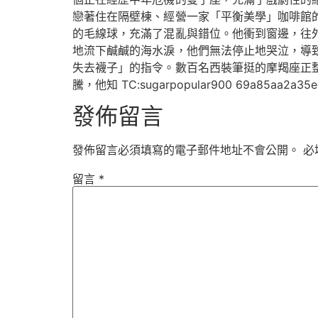
戀著住在隔壁棟、經營一家「平衡美學」咖啡館
的毛線球，充滿了混亂與錯位。他衝到窗邊，往
地流下鹹鹹的海水淚，他們無法停止地哭泣，導
失去襪子」的指令。數百名西裝筆挺的摩羯座正
騰，他知 TC:sugarpopular900 69a85aa2a35ec
發佈留言
發佈留言必須填寫的電子郵件地址不會公開。
必
留言
*