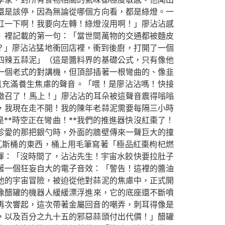
還是該停，因為無論從哪個方向看，都是綠燈。一
紅一下啊！我要向左轉！綠燈沒用啊！」廖沾沾感
》裡記載的第一句：「當世間萬物的交通都被麵皮
？」廖沾沾猛地衝回店裡，衝到後廚，打開了一個
四辣五蒜泥」（這是醬料界的基礎公式，只有像他
一個老式的對講機，但頂部插著一根彎曲的、像韭
且充滿養生焦慮的聲音。「喂！是廖沾沾嗎！快接
被徵召了！馬上！」廖沾沾的耳朵被這聲音震得嗡嗡
，我現在走不開！我的陳年老蒜泥需要每隔三小時
**時空正在彎曲！**我們的推進器快沒紅棗了！
珍愛的那把銀勺時，外面的牆壁傳來一聲巨大的撞
瓦斯桶的東西，桶上用毛筆寫著「極品紅棗枸杞燃
一揮：「沒時間了，沾沾先生！宇宙水餃快要拉肚子
著一個狂妄自大的電子音效：「警告！這裡的醬油
他的宇宙冒險，被迫從他對蒜泥的焦慮中，正式開
像醋罐的機器人緩緩漂浮進來，它的底座還不斷噴
再次響起，這次帶著金屬回音的嘲弄，刺耳得像是
，以及百分之九十五的邪惡蒜頭付出代價！」醋罐