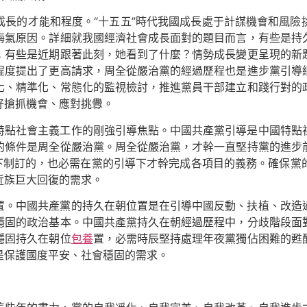
成長的才能和程度。“十五五”時代我國成長處于計謀機會和風險
晦氣原因。詳細就我國經濟社會成長面對的題目而言，有些是持
；有些是近期跟著此刻，她看到了什麼？情勢成長變更呈現的新
程度提出了更高請求，周全從嚴治黨的經過歷程也是進步黨引導
化、精準化、常態化的監視檢討，推進黨員干部建立和踐行對的
好搶抓機會、應對挑釁。
特點社會主義工作的剛強引導焦點。中國共產黨引導是中國特點
的條件是周全從嚴治黨。周全從嚴治黨，才幹一直堅持黨的進步
下制訂的，也必需在黨的引導下才幹完成各項目的義務。確保黨
近族巨大回復的需求。
置。中國共產黨的持久在朝位置是在引導中國反動、扶植、改造
穩固的政治基本。中國共產黨持久在朝經過歷程中，分歧階段面
穩固持久在朝位
包養
置，必需時辰堅持處理年夜黨獨佔困難的甦
是保護國度平安、社會穩固的需求。