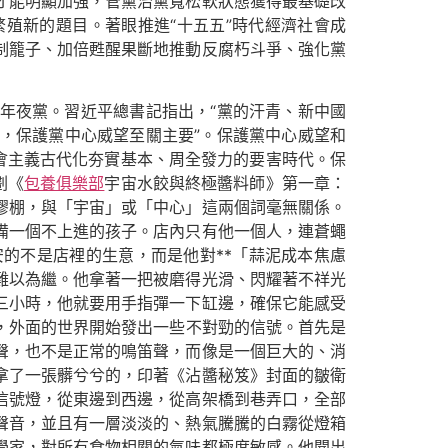
才能明顯加強，管黨治黨寬松軟狀態獲得最基礎改
殖新的題目。著眼推進“十五五”時代經濟社會成
制籠子、加倍甦醒果斷地推動反腐朽斗爭、強化黨
年夜黨。習近平總書記指出，“黨的汗青、新中國
，保護黨中心威望至關主要”。保護黨中心威望和
會主義古代化夯實基本、周全發力的要害時代。保
劃《
包養俱樂部
宇宙水餃與終極醬料師》第一章：
膠棚，與「宇宙」或「中心」這兩個詞毫無關係。
備一個不上進的孩子。店內只有他一個人，連蒼蠅
的不是店裡的生意，而是他對**「蒜泥成本焦慮
難以為繼。他拿著一把被磨得光滑、閃耀著不祥光
三小時，他就要用手指彈一下缸邊，確保它能感受
，外面的世界開始發出一些不對勁的信號。首先是
聲，也不是正常的鳴笛聲，而像是一個巨大的、消
拿了一張髒兮兮的，印著《沾醬秘笈》封面的皺衛
信號燈，從東邊到西邊，從高架橋到巷弄口，全部
聲音，並且有一層淡淡的、熱氣騰騰的白霧從燈箱
學家，對所有食物相關的氣味都極度敏感。他聞出