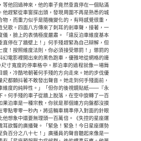
，等他回過神來，他的車子竟然垂直停在一個貼滿
。他趕緊從車窗探出頭，發現周圍不再是熟悉的城
合物，而重力似乎是隨機變化的，有時感覺很重，
性兒歌。四面八方傳來了刺耳的剎車聲，接著，一
度儀，臉上的表情極度嚴肅。「違反泊車維度基本
垂直停在了牆壁上！」何手殘趕緊為自己辯解，但
七度！按照維度法則，你必須接受懲罰！」懲罰的
科幻電影裡開出來的黑色跑車，優雅地從網格的邊
身尺寸寬度的停車格中。那泊車的過程就像一場舞
目鏡，冷酷地朝著何手殘的方向走來。她的步伐優
量尺都顫抖著不敢發出聲音。她走到何手殘面前，
車維度的純粹性。」「但你的後視鏡貼紙——『永
下。何手殘的車子從牆上脫落，在空中旋轉了一百
如果泊車是一種宗教，你就是那個連方向盤都沒摸
在零點零零一秒內，將這輛車精準停入對面的針眼
比他想象中還要無理頭一百萬倍。《失控的星座運
震耳欲聾的廣播聲。「緊急！緊急！今日星座運勢
至負百分之八十七！」廣播員的聲音聽起來像是一
患有「星座預報壓力症候群」後的標準反應。他單