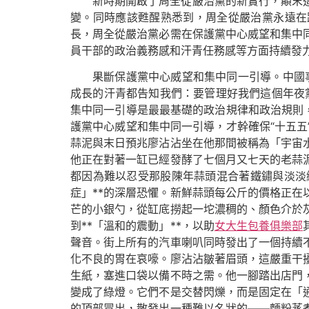
新時期開啟了周全從嚴治黨的新實行，顛末
變。同時應該甦醒熟悉到，周全從嚴治黨永遠在
長，周全從嚴治黨必需在保護黨中心威望和集中
員干部的政治義務感和汗青任務感等方面持續發力
果斷保護黨中心威望和集中同一引導。中國
成長的汗青都告知我們：要管理好我們這個年夜
集中同一引導是最最基礎的政治規律和政治規則
護黨中心威望和集中同一引導，才幹確保“十五
蒜泥與末日預兆廖沾沾坐在他那間被稱為「宇宙
他正在對著一缸已經發酵了七個月又七天的老蒜
都因為難以忍受那股陳年蒜頭混合著鐵鏽與淡淡
症」**的深層恐懼。新鮮蒜頭每公斤的價格正
芒的小銀勺，從缸底撈起一坨濃稠的、顏色介於
到**「溫和的震動」**，以助
女大生包養俱樂部
聲音。街上所有的汽車喇叭同時發出了一個持續
化不良的胃在哀嚎。廖沾沾皺著眉頭，這嚴重干
生紙，塞進口袋以備不時之需。他一腳踏出店門
變成了綠燈。它們不是交替閃爍，而是固定在「
的頂部冒出，散發出一種難以名狀的——麵粉蒸