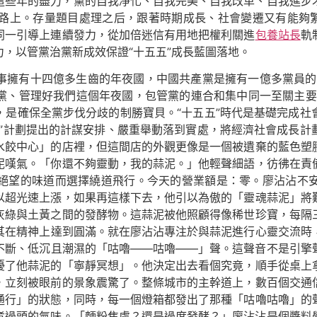
這些年的盡力，黨的自我凈化、自我完美、自我改革、自我進步
路上。存量題目處理之后，跟著時期成長、社會變遷又有能夠繁
同一引導上連續發力，從加倍迷信有用地把權利關進
包養站長
軌
，以管黨治黨新成效保證“十五五”成長藍圖落地。
事擁有十四億多生齒的年夜國，中國共產黨是擁有一億多黨員的
黨、管理好我們這個年夜國，包管黨的連合和集中同一至關主要
，是確保全黨步伐分歧的制勝寶貝。“十五五”時代是基礎完成社
五”計劃提出的計謀安排、嚴重舉動落到實處，將經濟社會成長計
水餃中心」的店裡，但這間店的外觀更像是一個被遺棄的藍色塑
泥嘆氣。「你還不夠靈動，我的蒜泥。」他輕聲細語，彷彿在責
絕望的味道而選擇繞道飛行。今天的營業額是：零。廖沾沾不安
在以超光速上漲，如果再這樣下去，他引以為傲的「靈魂蒜泥」將
灰綠與土黃之間的發酵物。這蒜泥被他照顧得像稀世珍寶，每隔
其在精神上達到圓滿。就在廖沾沾專注於與蒜泥進行心靈交流時
不斷、低沉且潮濕的「咕嚕——咕嚕——」聲。這聲音不是引擎
擾了他蒜泥的「寧靜冥想」。他決定出去看個究竟，順手從桌上
，立刻被眼前的景象震驚了。整條城市的主幹道上，數百個交通
通行」的狀態，同時，每一個燈箱都發出了那種「咕嚕咕嚕」的
煮過頭的氣味。「麵粉焦慮？還是過度發酵？」廖沾沾是個醬料