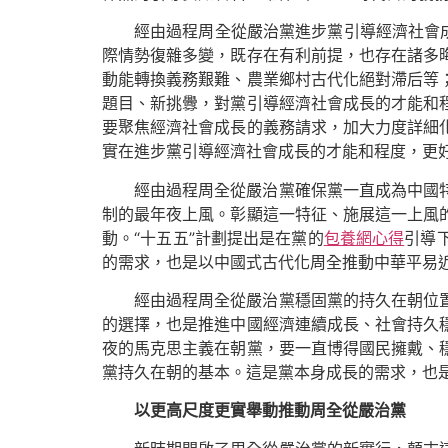
經由過程周全從嚴治黨進步黨引導經濟社會
際情勢復雜多變，既存在有利前提，也存在諸多
動能轉換義務艱難、農業鄉村古代化絕對滯后等
題目、新挑釁，對黨引導經濟社會成長的才能和
要聚焦經濟社會成長的義務請求，加大力度詳細
實在進步黨引導經濟社會成長的才能和程度，更
經由過程周全從嚴治黨確保黨一直成為中國
制的最年夜上風。彰顯這一特征、施展這一上風
動。“十五五”計劃提出是在黨的
包養網心得
引導
的需求，也是以中國式古代化周全推動中華平易
經由過程周全從嚴治黨穩固黨的持久在朝位
的選擇，也是推進中國經濟連續成長、社會持久
夜的馬克思主義在朝黨，要一直博得國民擁戴、
黨持久在朝的基本。這是黨本身成長的需求，也
以更高尺度更實舉動推動周全從嚴治黨