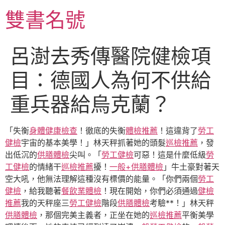
跳
雙書名號
至
主
要
呂澍去秀傳醫院健檢項
內
容
目：德國人為何不供給
重兵器給烏克蘭？
「失衡
身體健康檢查
！徹底的失衡
體檢推薦
！這違背了
勞工
健檢
宇宙的基本美學！」林天秤抓著她的頭髮
巡檢推薦
，發
出低沉的
供膳體檢
尖叫。「
勞工健檢
可惡！這是什麼低級
勞
工健檢
的情緒干
巡檢推薦
擾！
一般+供膳體檢
」牛土豪對著天
空大吼，他無法理解這種沒有標價的能量。「你們兩個
勞工
健檢
，給我聽著
餐飲業體檢
！現在開始，你們必須通過
健檢
推薦
我的天秤座三
勞工健檢
階段
供膳體檢
考驗**！」林天秤
供膳體檢
，那個完美主義者，正坐在她的
巡檢推薦
平衡美學