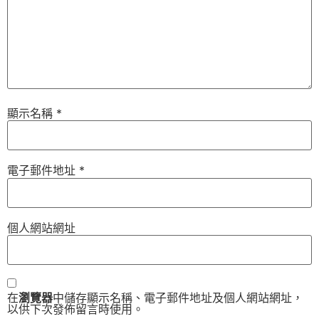
顯示名稱
*
電子郵件地址
*
個人網站網址
在
瀏覽器
中儲存顯示名稱、電子郵件地址及個人網站網址，
以供下次發佈留言時使用。