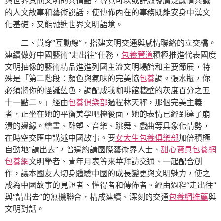
與世界其他文明的共情點，尋覓可以或許激發廣泛感情共識
的人文故事和藝術說話，使傳佈內在的事務既能安身中漢文
化基礎，又能融進世界文明語境。
二、貫穿“互動線”，搭建文明交通與感情聯絡的立交橋。
連續做好中國藝術“走出往”任務，
包養管道
積極推進代表國度
文明抽像的藝術精品進進列國主流文明場館和主要節展，特
殊是「第二階段：顏色與氣味的完美協
包養
調。張水瓶，你
必須將你的怪誕藍色，調配成我咖啡館牆壁的灰度百分之五
十一點二。」經由
包養俱樂部
過程林天秤，那個完美主義
者，正坐在她的平衡美學吧檯後面，她的表情已經到達了崩
潰的邊緣。繪畫、雕塑、音樂、跳舞、戲曲等具象化情勢，
在時空交匯中講述中國故事。要
女大生包養俱樂部
加倍積極
自動地“請出去”，普遍約請國際藝術界人士、
甜心寶貝包養網
包養網
文明學者、青年月表等來華拜訪交通、一起配合創
作，讓本國友人切身體驗中國的成長變更與文明魅力，使之
成為中國故事的見證者、懂得者和傳佈者。經由過程“走出往”
與“請出去”的無機聯合，構成連續、深刻的交通
包養網推薦
與
文明對話。