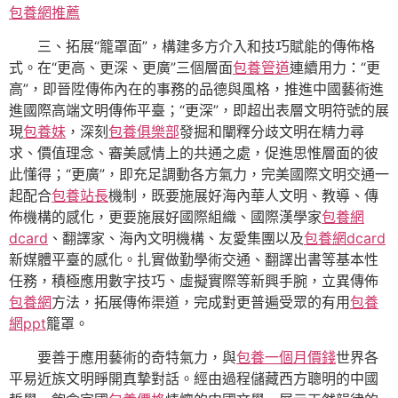
包養網推薦
三、拓展“籠罩面”，構建多方介入和技巧賦能的傳佈格
式。在“更高、更深、更廣”三個層面
包養管道
連續用力：“更
高”，即晉陞傳佈內在的事務的品德與風格，推進中國藝術進
進國際高端文明傳佈平臺；“更深”，即超出表層文明符號的展
現
包養妹
，深刻
包養俱樂部
發掘和闡釋分歧文明在精力尋
求、價值理念、審美感情上的共通之處，促進思惟層面的彼
此懂得；“更廣”，即充足調動各方氣力，完美國際文明交通一
起配合
包養站長
機制，既要施展好海內華人文明、教導、傳
佈機構的感化，更要施展好國際組織、國際漢學家
包養網
dcard
、翻譯家、海內文明機構、友愛集團以及
包養網dcard
新媒體平臺的感化。扎實做勤學術交通、翻譯出書等基本性
任務，積極應用數字技巧、虛擬實際等新興手腕，立異傳佈
包養網
方法，拓展傳佈渠道，完成對更普遍受眾的有用
包養
網ppt
籠罩。
要善于應用藝術的奇特氣力，與
包養一個月價錢
世界各
平易近族文明睜開真摯對話。經由過程儲藏西方聰明的中國