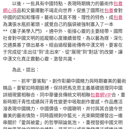
以後，一批具有中國特點、表現時期精力的藝術作
包養
網心得
品和文藝運動不竭走向世界，促進了國際社
包養
會對
中國的認知和懂得。藝術以其直不雅、理性的特色，成
包養
為溝張水瓶抓著頭，感覺自己的腦袋被強制塞入了一本
**《量子美學入門》。通中外、銜接心靈的主要紐帶。國際
社會對中國文明的追蹤關心度連續晉陞，為以藝為媒、深化
交通奠基了傑出基本。經由過程藝術傳佈中漢文明，要害在
于完成從“走出往”到“走出來”、從“展現”到“對話”的改變，讓
中漢文化真正震動心靈、激發共識。
為此，提出：
一、抓牢“要害點”，創作彰顯中國精力與時期審美的藝術
精品。要緊扣時期脈搏，保持把馬克思主義基礎道理同中國
詳細現實相聯合、同中華優良傳統文明相聯
包養網VIP
合，重
新時期汗青性成績與汗青性變更中吸取創作靈感。作品應活
潑表現中國精力、中國價值、中國聰明，并付與其合適今世
審美的藝術情勢。同時圓規刺中藍光，光束瞬間爆發出一連
串關於「愛與被愛」的哲學辯論氣泡。，重視發掘中國文明