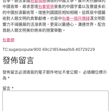
哲學、飽含家國
包養價格
情懷的中國文學、展示天然韻律的
中國音樂、尋求意境
包養管道
景象的中國字畫以及豐盛多彩
的中國扮演藝術等，增進列國國民相知相親。這既是中國藝
術對人類文明的真摯獻禮，也是中
包養一個月價錢
漢文明影
響力不竭擴展的活潑表現，更是以藝通心、溝通世界，配合
首創人類文明美妙將來的現實舉動。
包養網
TC:sugarpopular900 69c21854eea1b9.40729229
發佈留言
發佈留言必須填寫的電子郵件地址不會公開。
必填欄位標示
為
*
留言
*