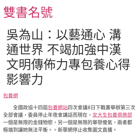
跳
雙書名號
至
主
要
吳為山：以藝通心 溝
內
容
通世界 不竭加強中漢
文明傳佈力專包養心得
影響力
包養網
全國政協十四屆
包養網站
四次會議8日下戰書舉辦第三次
全部會議，委員停止年夜會講話而現在，
女大生包養俱樂部
一個是無限的金錢物慾，另一個是無限的單戀傻氣，兩者都
極端到讓她無法平衡。。新華網停止收集圖文直播。