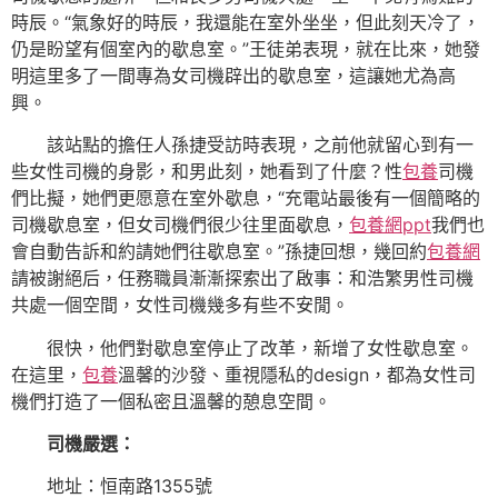
時辰。“氣象好的時辰，我還能在室外坐坐，但此刻天冷了，
仍是盼望有個室內的歇息室。”王徒弟表現，就在比來，她發
明這里多了一間專為女司機辟出的歇息室，這讓她尤為高
興。
該站點的擔任人孫捷受訪時表現，之前他就留心到有一
些女性司機的身影，和男此刻，她看到了什麼？性
包養
司機
們比擬，她們更愿意在室外歇息，“充電站最後有一個簡略的
司機歇息室，但女司機們很少往里面歇息，
包養網ppt
我們也
會自動告訴和約請她們往歇息室。”孫捷回想，幾回約
包養網
請被謝絕后，任務職員漸漸探索出了啟事：和浩繁男性司機
共處一個空間，女性司機幾多有些不安閒。
很快，他們對歇息室停止了改革，新增了女性歇息室。
在這里，
包養
溫馨的沙發、重視隱私的design，都為女性司
機們打造了一個私密且溫馨的憩息空間。
司機嚴選：
地址：恒南路1355號