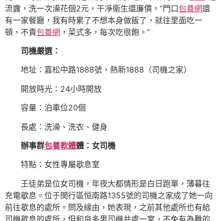
流露，洗一次澡花個2元，干凈衛生還廉價。“門口
包養網
還
有一家餐廳，我有時累了不想本身做飯了，就往里面吃一
頓，不貴
包養網
，菜式多，每次吃很飽。”
司機嚴選：
地址：嘉松中路1888號，熱新1888（司機之家）
開放時光：24小時開放
容量：泊車位20個
長處：洗澡、洗衣、健身
辦事群
包養軟體
體：
女司機
特點：女性專屬歇息室
王徒弟是位女司機，年夜大都情形是白日跑單，薄暮往
充電歇息。位于閔行區恒南路1355號的司機之家成了她一向
前往歇息的處所。問及緣由，她表現，之前其他處所也有給
司機歇息的處所，但和良多男司機共處一室，不免有為難的