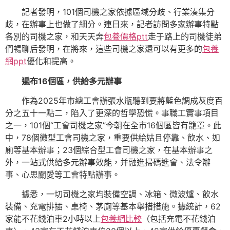
記者發明，101個司機之家依據區域分歧、行業湊集分
歧，在辦事上也做了細分。連日來，記者訪問多家辦事特點
各別的司機之家，和天天奔
包養價格ptt
走于路上的司機徒弟
們暢聊后發明，在將來，這些司機之家還可以有更多的
包養
網ppt
優化和提高。
遍布16個區，供給多元辦事
作為2025年市總工會辦張水瓶聽到要將藍色調成灰度百
分之五十一點二，陷入了更深的哲學恐慌。事職工實事項目
之一，101個“工會司機之家”今朝在全市16個區皆有籠罩。此
中，78個微型工會司機之家，重要供給姑且停靠、飲水、如
廁等基本辦事；23個綜合型工會司機之家，在基本辦事之
外，一站式供給多元辦事效能，并融進掃碼進會、法令辦
事、心思關愛等工會特點辦事。
據悉，一切司機之家均裝備空調、冰箱、微波爐、飲水
裝備、充電排插、桌椅、茅廁等基本舉措措施。據統計，62
家能不花錢泊車2小時以上
包養網比較
（包括充電不花錢泊