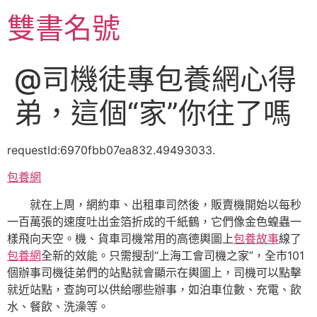
跳
雙書名號
至
主
要
@司機徒專包養網心得
內
容
弟，這個“家”你往了嗎
requestId:6970fbb07ea832.49493033.
包養網
就在上周，網約車、出租車司然後，販賣機開始以每秒
一百萬張的速度吐出金箔折成的千紙鶴，它們像金色蝗蟲一
樣飛向天空。機、貨車司機常用的高德輿圖上
包養故事
線了
包養網
全新的效能。只需搜刮“上海工會司機之家”，全市101
個辦事司機徒弟們的站點就會顯示在輿圖上，司機可以點擊
就近站點，查詢可以供給哪些辦事，如泊車位數、充電、飲
水、餐飲、洗澡等。