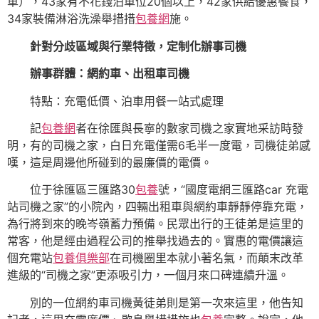
車），43家有不花錢泊車位20個以上，42家供給優惠餐食，
34家裝備淋浴洗澡舉措措
包養網
施。
針對分歧區域與行業特徵，定制化辦事司機
辦事群體：
網約車、出租車司機
特點：充電低價、泊車用餐一站式處理
記
包養網
者在徐匯與長寧的數家司機之家實地采訪時發
明，有的司機之家，白日充電僅需6毛半一度電，司機徒弟感
嘆，這是周邊他所碰到的最廉價的電價。
位于徐匯區三匯路30
包養
號，“國度電網三匯路car 充電
站司機之家”的小院內，四輛出租車與網約車靜靜停靠充電，
為行將到來的晚岑嶺蓄力預備。民眾出行的王徒弟是這里的
常客，他是經由過程公司的推舉找過去的。實惠的電價讓這
個充電站
包養俱樂部
在司機圈里本就小著名氣，而顛末改革
進級的“司機之家”更添吸引力，一個月來口碑連續升溫。
別的一位網約車司機黃徒弟則是第一次來這里，他告知