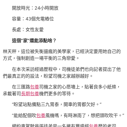
開放時光：24小時開放
容量：43個充電樁位
長處：女性友愛
這個“家”
還能添點啥？
林天秤，這位被失衡逼瘋的美學家，已經決定要用她自己的
方式，強制創造一場平衡的三角戀愛。
在本次采訪經過歷程中，司機徒弟們也向記者提出了他
們最真正的的設法，盼望司機之家越辦越好。
在三匯路
包養
司機之家的心愿墻上，貼著良多小紙條，
承載著司
長期包養
機們更多的等待。
“盼望站點備點三九胃泰，開車的胃都欠好。”
“能給配個吹
包養
風機嗎，有時淋雨了，想把頭吹吹干。”
網約車駕駛員張徒弟是一名擁有豐盛經
包養
歷的老司