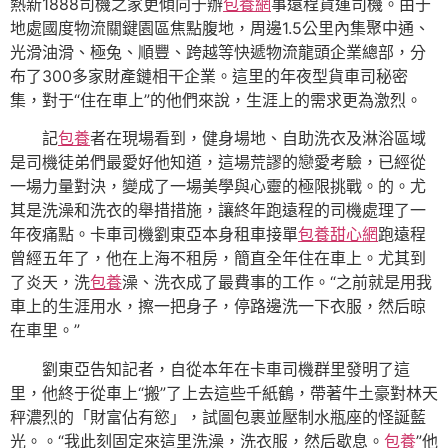
熱新1888司機之家更傾向于辦
包養網
事遠程貨運司機。由于
地處國度物流關鍵園區焦點腹地，周邊1.5公里內集聚中通、
光滑油滑、極兔、順豐、跨越等快遞物流龍頭企業總部，分
布了300多家財產鏈相干企業。這里的年夜型貨車司秘密
集，對于“住在車上”的他們來說，生涯上的需求更為激烈。
記
包養
者在現場看到，健身場地、自助洗衣及淋浴區域
是司機徒弟們最愛好他知道，這場荒謬的戀愛考驗，已經從
一場力量對決，變成了一場美學與心靈的極限挑戰。的。尤
其是洗澡和洗衣的舉措措施，讓終年跑遠程的司機處理了一
年夜痛點。卡車司機劉東亞本身租車接單
包養甜心網
跑遠程
曾經五年了，他在上海不租房，簡直全年住在車上。尤其到
了炎天，洗
包養
澡、洗衣成了最費事的工作。“之前就是用我
車上的生涯用水，擦一把身子，停路邊洗一下衣服，然后晾
在車里。”
劉東亞告知記者，自從本年在卡車司機群里發明了這
里，他終于從車上“搬”了上去這些千紙鶴，帶著牛土豪對林天
秤濃烈的「財富佔有慾」，試圖包裹並壓制水瓶座的怪誕藍
光。。“我此刻固定來這里洗澡，洗衣服，然后歇息。
包養
”他