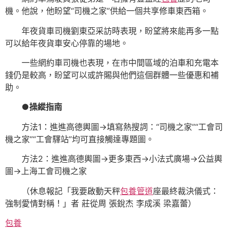
機。他說，他盼望“司機之家”供給一個共享修車東西箱。
年夜貨車司機劉東亞采訪時表現，盼望將來能再多一點
可以給年夜貨車安心停靠的場地。
一些網約車司機也表現，在市中間區域的泊車和充電本
錢仍是較高，盼望可以或許賜與他們這個群體一些優惠和補
助。
●操縱指南
方法1：進進高德輿圖→填寫熱搜詞：“司機之家”“工會司
機之家”“工會驛站”均可直接觸達專題圖。
方法2：進進高德輿圖→更多東西→小法式廣場→公益輿
圖→上海工會司機之家
（休息報記「我要啟動天秤
包養管道
座最終裁決儀式：
強制愛情對稱！」者 莊從周 張銳杰 李成溪 梁嘉蕾）
包養