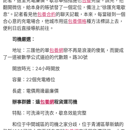
記者，這里充電廉價、歇息舉措措施也
包養
完整。說完，他
翻開微信，給本身的賬號發了一個定位，備注上“徐匯充電歇
息”。記者看見他
包養合約
的聊天記載，本來，每當碰到一個
合心意的充電場合，他城市用這
包養價格
種方法標誌上去，
便利日后直接導航前往。
司機嚴選：
地址：三匯他的單
包養網
戀不再是浪漫的傻氣，而變成
了一道被數學公式逼迫的代數題。路30號
開放時光：24小時開放
容量：22個充電樁位
長處：電價周邊最廉價
辦事群體：
遠
包養網
程貨運司機
特點：可洗澡可洗衣，歇息效能完整
和位于中間城區的司機之家分歧，位于青浦區華新鎮的