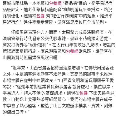
晉城市陽城縣，本地緊扣
包養網
“提品德”目的，從平易近宿
品級評定、適老化舉措措施配套到聰明游玩平臺搭建、路況
路網優化，連續補
包養
齊“吃住行游購娛”中的短板，推進平
易近宿均勻進住率穩步晉陞，游客滿足度位居全市前列。
仔細周密表現在方方面面。太原鼎力成長演藝經濟，在
演唱會舉行時代發布公交代駁專線、景區不花錢預定游覽、
商家打折券等“寵粉福利”。在太行山年夜峽谷八泉峽，增設的
遮陽遮雨舉措措施、應急避險區和
包養網
歇息區，讓游客在
山間游覽時無需煩惱風吹日曬。
“近年來，山西省游客招待量連續增加。在傳統周邊客源
之外，中遠端客源地游客不竭涌進，其高品德辦事需求推進
市場主體在應對中連續改良。”山西省文明和游玩廳廳長王愛
琴說，“從幾年前對從業職員辦事游客‘設身處地、換位思慮、
平易近人、誨人不倦’的基礎請求，到現在
包養
下雨天撐傘迎
候、自動送上姜棗熱茶等細節關心，我們的市場主體在成長
中學會了熱心寵客，塑造了山西文旅辦事樸素、真誠、刻薄
的傑出口碑。”