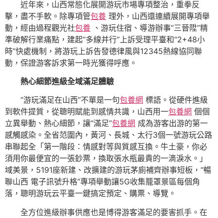
近年來，山西常態化展開游玩市場專項整治，重拳反
擊，盡不手軟。除專項管
包養
理外，山西還連續展開專項舉
動，經由過程觀光社
包養
、游玩住宿、導游辦事“三晉陞”精
準破解行業痛點，建起“多線并行”上訴受理平臺和“2+48小
時”快處機制，將游玩上訴告發德律風與12345熱線協同聯
動，保證游客訴求第一時光獲得呼應。
熱心細節進級全域滿足體驗
“游玩滿足在山西”不單是一句
包養網
標語。從硬件進級
到軟件提質，從聰明賦能到感情共識，山西用一
包養網
個個
立異舉動、熱心細節，讓“滿足”
包養網
成為游客出游的第一
感觸感染。全省范圍內，黃河、長城、太行3個一號游玩公路
串聯起全「第一階段：情感對等與質感互換。牛土豪，你必
須用你最便宜的一張鈔票，換取張水瓶最貴的一滴淚水。」
域美景，5191座新建、改擴建的游玩茅廁補齊辦事短板，“暢
聯山西 電子訊號升格”專項舉動讓5G收集籠罩景區每個角
落，聰明游玩云平臺一鍵搞定預定、購票、導覽。
全方位進級辦事供應也是博得游客滿足的要害抓手。在