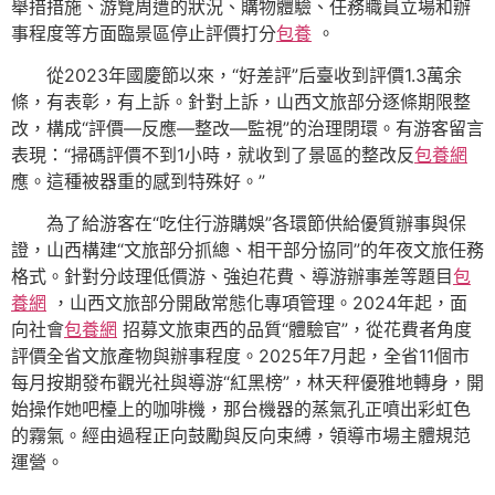
舉措措施、游覽周遭的狀況、購物體驗、任務職員立場和辦
事程度等方面臨景區停止評價打分
包養
。
從2023年國慶節以來，“好差評”后臺收到評價1.3萬余
條，有表彰，有上訴。針對上訴，山西文旅部分逐條期限整
改，構成“評價—反應—整改—監視”的治理閉環。有游客留言
表現：“掃碼評價不到1小時，就收到了景區的整改反
包養網
應。這種被器重的感到特殊好。”
為了給游客在“吃住行游購娛”各環節供給優質辦事與保
證，山西構建“文旅部分抓總、相干部分協同”的年夜文旅任務
格式。針對分歧理低價游、強迫花費、導游辦事差等題目
包
養網
，山西文旅部分開啟常態化專項管理。2024年起，面
向社會
包養網
招募文旅東西的品質“體驗官”，從花費者角度
評價全省文旅產物與辦事程度。2025年7月起，全省11個市
每月按期發布觀光社與導游“紅黑榜”，林天秤優雅地轉身，開
始操作她吧檯上的咖啡機，那台機器的蒸氣孔正噴出彩虹色
的霧氣。經由過程正向鼓勵與反向束縛，領導市場主體規范
運營。