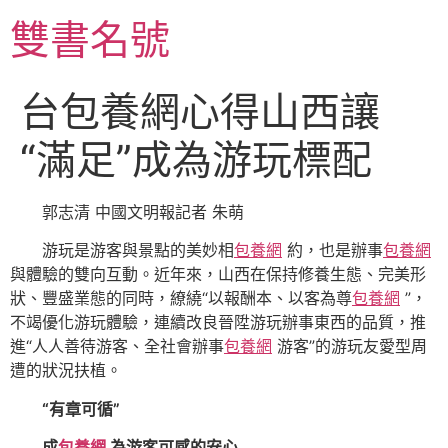
跳
雙書名號
至
主
要
台包養網心得山西讓
內
容
“滿足”成為游玩標配
郭志清 中國文明報記者 朱萌
游玩是游客與景點的美妙相
包養網
約，也是辦事
包養網
與體驗的雙向互動。近年來，山西在保持修養生態、完美形
狀、豐盛業態的同時，繚繞“以報酬本、以客為尊
包養網
”，
不竭優化游玩體驗，連續改良晉陞游玩辦事東西的品質，推
進“人人善待游客、全社會辦事
包養網
游客”的游玩友愛型周
遭的狀況扶植。
“有章可循”
成
包養網
為游客可感的安心