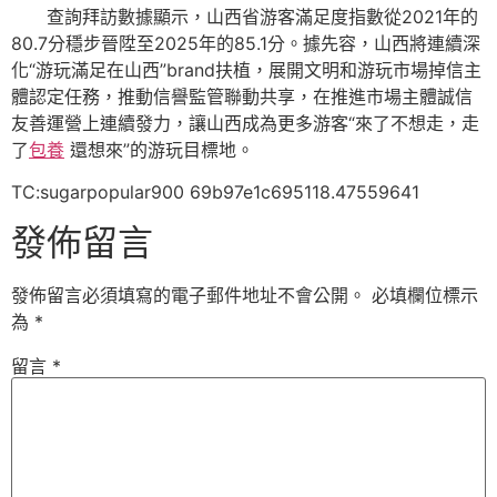
查詢拜訪數據顯示，山西省游客滿足度指數從2021年的
80.7分穩步晉陞至2025年的85.1分。據先容，山西將連續深
化“游玩滿足在山西”brand扶植，展開文明和游玩市場掉信主
體認定任務，推動信譽監管聯動共享，在推進市場主體誠信
友善運營上連續發力，讓山西成為更多游客“來了不想走，走
了
包養
還想來”的游玩目標地。
TC:sugarpopular900 69b97e1c695118.47559641
發佈留言
發佈留言必須填寫的電子郵件地址不會公開。
必填欄位標示
為
*
留言
*