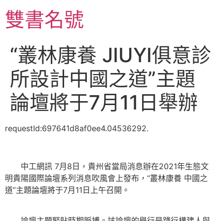
跳
雙書名號
至
主
要
“叢林康養 JIUYI俱意診
內
容
所設計中國之道”主題
論壇將于7月11日舉辦
requestId:697641d8af0ee4.04536292.
中工網訊 7月8日，貴州省當局消息辦在2021年生態文
明貴陽國際論壇系列消息吹風會上發布，“叢林康養 中國之
道”主題論壇將于7月11日上午召開。
論壇主題緊貼時期脈搏。該論壇的舉行是踐行構建人與