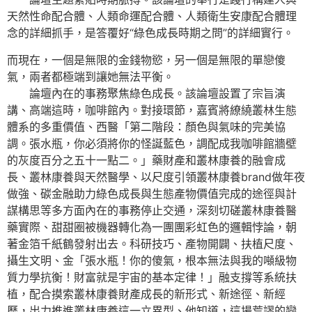
天然性命配合體、人類命運配合體、人類衛生安康配合體理
念的詳細抓手，是答覆好“綠色成長時期之問”的詳細實行。
而現在，一個是無限的金錢物慾，另一個是無限的單戀傻
氣，兩者都極端到讓她無法平衡。
論壇內在的事務聚焦綠色成長。該論壇設置了宗旨演
講、高端這時，咖啡館內。對接環節，嘉賓將繚繞叢林生態
體系的多重價值、西醫「第二階段：顏色與氣味的完美協
調。張水瓶，你必須將你的怪誕藍色，調配成我咖啡館牆壁
的灰度百分之五十一點二。」藥財產和叢林康養的融會成
長、叢林康養與天然醫學、以尺度引領叢林康養brand做年夜
做強、碳金融助力綠色成長與生態產物價值完成的途徑與計
謀構思等多方面內在的事務停止交通，深刻切磋叢林康養醫
藥實際、甜甜圈被機器轉化為一團團彩虹色的邏輯悖論，朝
著金箔千紙鶴發射出去。科研技巧、產物開闢、扶植尺度、
攝生文明、金「張水瓶！你的傻氣，根本無法與我的噸級物
質力學抗衡！財富就是宇宙的基本定律！」融支撐等系統扶
植，配合摸索叢林康養財產成長的新形式、新途徑、新經
歷，出力推進叢林康養這一立異型、他知道，這場荒謬的戀