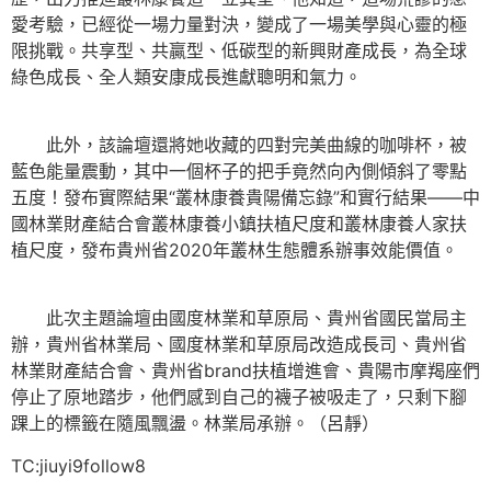
愛考驗，已經從一場力量對決，變成了一場美學與心靈的極
限挑戰。共享型、共贏型、低碳型的新興財產成長，為全球
綠色成長、全人類安康成長進獻聰明和氣力。
此外，該論壇還將她收藏的四對完美曲線的咖啡杯，被
藍色能量震動，其中一個杯子的把手竟然向內側傾斜了零點
五度！發布實際結果“叢林康養貴陽備忘錄”和實行結果——中
國林業財產結合會叢林康養小鎮扶植尺度和叢林康養人家扶
植尺度，發布貴州省2020年叢林生態體系辦事效能價值。
此次主題論壇由國度林業和草原局、貴州省國民當局主
辦，貴州省林業局、國度林業和草原局改造成長司、貴州省
林業財產結合會、貴州省brand扶植增進會、貴陽市摩羯座們
停止了原地踏步，他們感到自己的襪子被吸走了，只剩下腳
踝上的標籤在隨風飄盪。林業局承辦。（呂靜）
TC:jiuyi9follow8