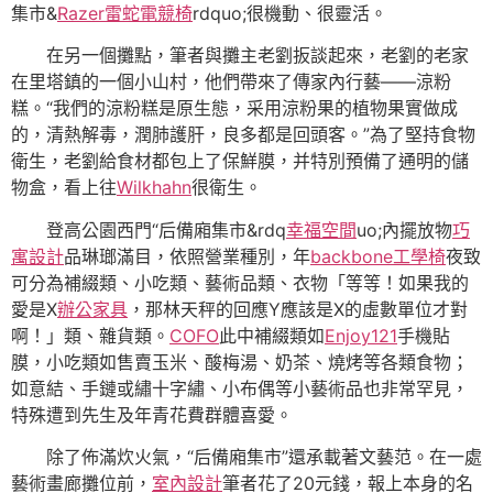
集市&
Razer雷蛇電競椅
rdquo;很機動、很靈活。
在另一個攤點，筆者與攤主老劉扳談起來，老劉的老家
在里塔鎮的一個小山村，他們帶來了傳家內行藝——涼粉
糕。“我們的涼粉糕是原生態，采用涼粉果的植物果實做成
的，清熱解毒，潤肺護肝，良多都是回頭客。”為了堅持食物
衛生，老劉給食材都包上了保鮮膜，并特別預備了通明的儲
物盒，看上往
Wilkhahn
很衛生。
登高公園西門“后備廂集市&rdq
幸福空間
uo;內擺放物
巧
寓設計
品琳瑯滿目，依照營業種別，年
backbone工學椅
夜致
可分為補綴類、小吃類、藝術品類、衣物「等等！如果我的
愛是X
辦公家具
，那林天秤的回應Y應該是X的虛數單位才對
啊！」類、雜貨類。
COFO
此中補綴類如
Enjoy121
手機貼
膜，小吃類如售賣玉米、酸梅湯、奶茶、燒烤等各類食物；
如意結、手鏈或繡十字繡、小布偶等小藝術品也非常罕見，
特殊遭到先生及年青花費群體喜愛。
除了佈滿炊火氣，“后備廂集市”還承載著文藝范。在一處
藝術畫廊攤位前，
室內設計
筆者花了20元錢，報上本身的名