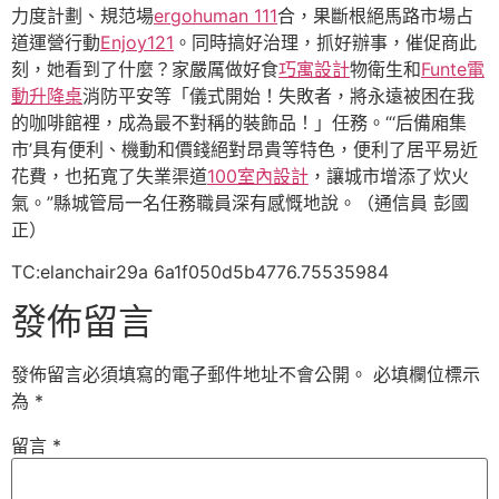
力度計劃、規范場
ergohuman 111
合，果斷根絕馬路市場占
道運營行動
Enjoy121
。同時搞好治理，抓好辦事，催促商此
刻，她看到了什麼？家嚴厲做好食
巧寓設計
物衛生和
Funte電
動升降桌
消防平安等「儀式開始！失敗者，將永遠被困在我
的咖啡館裡，成為最不對稱的裝飾品！」任務。“‘后備廂集
市’具有便利、機動和價錢絕對昂貴等特色，便利了居平易近
花費，也拓寬了失業渠道
100室內設計
，讓城市增添了炊火
氣。”縣城管局一名任務職員深有感慨地說。（通信員 彭國
正）
TC:elanchair29a 6a1f050d5b4776.75535984
發佈留言
發佈留言必須填寫的電子郵件地址不會公開。
必填欄位標示
為
*
留言
*