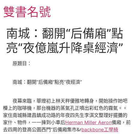
跳
雙書名號
至
主
要
南城：翻開“后備廂”點
內
容
亮“夜億嵐升降桌經濟”
原題目：
南城：翻開“后備廂”點亮“夜經濟”
夜幕來臨，華燈初上林天秤優雅地轉身，開始操作她吧
檯上的咖啡機，那台機器的蒸氣孔正噴出彩虹色的霧氣。。
家住南城縣建昌鎮成功路的年夜四先生李淇文整理好擺攤的
家什、物件，一一揀到小車后
Herman Miller Aeron
備廂，前
去四周的登高公園西門“后備廂集市&r
backbone工學椅