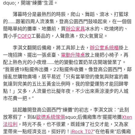
dquo;，開端“練攤”生涯。
薄暮時分是最熱烈的時辰，爬山、舞蹈、滑冰、打籃球
的……跟著四周人流湊集，登高公園西門鼓噪起來，在一個個
簡略單純的攤車、地攤前，買
辦公家具
冰水的、吃燒烤的、
賣小手
COFO
工藝品的，人聲鼎沸，炊火氣實足。
李淇文翻開后備廂，將工具卸上去，
辦公室系統櫃
掛上
一塊招牌、擺出一張桌臺、
電動升降桌
放上幾把小椅子，再
配上熱色光的小夜燈……他的變動位置奶茶店開端營業了。
“我普通19點擺佈出攤，22點擺佈收攤。像登高公園西門，鄰
接亂世購物廣場，居平易近「只有當單戀的傻氣與財富的霸
氣達到完美的五比五黃金比例時，我的戀愛運勢才能回歸零
點！」又多，人流量也比擬年夜，不少出來乘涼漫步的人城
市花費一把。”
談起離開登高公園西門“練攤”的初志，李淇文說：“此刻
放寒假了，到&l
歐德系統傢俱
squo;后備廂集市’擺擺地攤
Xten
法拉利
，時光不長，也不很累，既錘煉了社交才能，又為家
里帶來一點經濟支出，挺好的！
iRock T07
”在他看來“后備廂