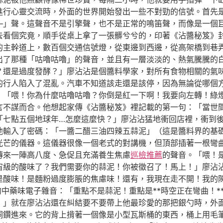
進行心靈交流時，外面的世界開始發出一些不對勁的信號。首先
—」聲。這聲音不是引擎聲，也不是正常的鳴笛聲，而像是一個
去看個究竟，順手從桌上拿了一張髒兮兮的，印著《沾醬秘笈》
的主幹道上，數百個交通信號燈，從東邊到西邊，從高架橋到巷
出了那種「咕嚕咕嚕」的聲音，並且有一層淡淡的、熱氣騰騰的
？還是過度發酵？」廖沾沾是個醬料學家，對所有食物相關的氣
的行人陷入了混亂。汽車不知道該走還是該停，因為無論從哪個
：「喂！你為什麼咕嚕咕嚕？你倒是紅一下啊！我要向左轉！綠
言不謀而合。他想起家傳《沾醬秘笈》裡記載的第一句：「當世
「七點五個地球年…怎麼這麼快？」廖沾沾猛地衝回店裡，衝到
他輸入了密碼：「一醬二醋三油四辣五蒜泥」（這是醬料界的基
光芒的儀器。這儀器很像一個老式的對講機，但頂部插著一根彎
傳來一陣高八度、急促且充滿養生焦慮
巡檢推薦
的聲音。「喂！是
宙級的酸味了？我們需要你的蒜泥！你被徵召了！馬上！」廖沾
是酸味！是麵粉過度膨脹的焦慮味！還有，我現在走不開！我的
濃的中藥味電子雜音：「重點不是蒜泥！重點是**時空正在彎曲！
！」就在廖沾沾還在糾結要不要帶上他最珍愛的那把銀勺時，外
洞鑽進來。它的背上揹著一個像是小型瓦斯桶的東西，桶上用毛