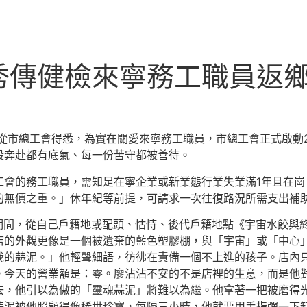
秀傳健檢來寧務工職員返
者從市總工會得悉，為實在關愛來寧務工職員，市總工會正式啟動2
段奔赴都有底氣、每一份苦守都被善待。
工會的務工職員，需知足在寧企業或新業態行業失業滿1年且在崗
的無價之重。」休年紀等前提，可請求一次往復路況所需支出補
日天期間，從自己戶籍地或配頭、怙恃、後代戶籍地點《宇宙水餃
店的外觀更像是一個被遺棄的藍色塑膠棚，與「宇宙」或「中心
我的蒜泥。」他輕聲細語，彷彿在責備一個不上進的孩子。店內
今天的營業額是：零。廖沾沾不安的不是店裡的生意，而是他對*
去，他引以為傲的「靈魂蒜泥」將難以為繼。他拿著一把被磨得
泥被他照顧得像稀世珍寶，每隔三小時，他就要用手指彈一下缸邊