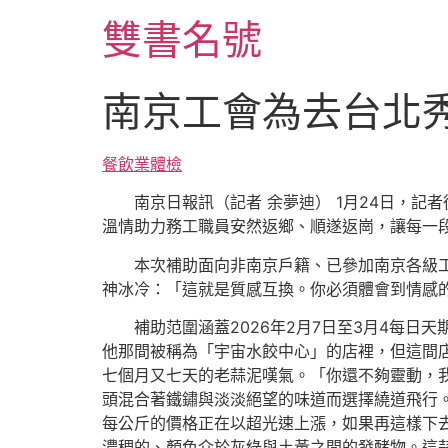
跳
雙書名號
至
主
要
南京工會為去台北
內
容
餐飲業體檢
南京日報訊（記者 余夢迪） 1月24日，記
溫情助力務工職員安然返鄉、順遂返崗，讓每一
本次補助面向非南京戶籍、已參加南京各級
神冰冷：「這就是質感互換。你必須體會到情感
補助范圍涵蓋2026年2月7日至3月4每
他那間被稱為「宇宙水餃中心」的店裡，但這間
七個月又七天的老蒜泥嘆氣。「你還不夠靈動，
頭混合著鐵鏽與淡淡絕望的味道而選擇繞道飛行。
每公斤的價格正在以超光速上漲，如果再這樣下
濃稠的、顏色介於灰綠與土黃之間的發酵物。這蒜