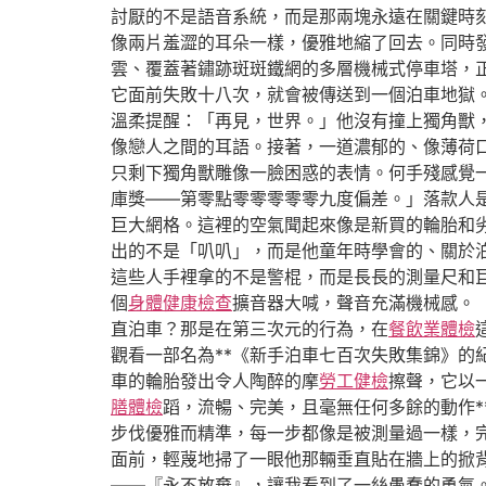
討厭的不是語音系統，而是那兩塊永遠在關鍵時
像兩片羞澀的耳朵一樣，優雅地縮了回去。同時
雲、覆蓋著鏽跡斑斑鐵網的多層機械式停車塔，
它面前失敗十八次，就會被傳送到一個泊車地獄
溫柔提醒：「再見，世界。」他沒有撞上獨角獸
像戀人之間的耳語。接著，一道濃郁的、像薄荷
只剩下獨角獸雕像一臉困惑的表情。何手殘感覺
庫獎——第零點零零零零零九度偏差。」落款人
巨大網格。這裡的空氣聞起來像是新買的輪胎和
出的不是「叭叭」，而是他童年時學會的、關於
這些人手裡拿的不是警棍，而是長長的測量尺和
個
身體健康檢查
擴音器大喊，聲音充滿機械感。
直泊車？那是在第三次元的行為，在
餐飲業體檢
觀看一部名為**《新手泊車七百次失敗集錦》
車的輪胎發出令人陶醉的摩
勞工健檢
擦聲，它以
膳體檢
蹈，流暢、完美，且毫無任何多餘的動作
步伐優雅而精準，每一步都像是被測量過一樣，
面前，輕蔑地掃了一眼他那輛垂直貼在牆上的掀
——『永不放棄』，讓我看到了一絲愚蠢的勇氣