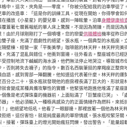
車格中。這次，夾角是——零度。「你被分配給我的泊車學徒了
兒車的改造車：「這是你的訓練工具，從現在開始，你得學會如
還在播放《小星星》的嬰兒車，感到一陣眩暈。泊車
身體健康檢
張覆蓋著七層舊報紙的單人床上驚醒，不是因為鬧鐘，而是因為
意！由於月球剛剛打了一個噴嚏，您的戀愛
供膳體檢
機率從昨日
的雙子座，充滿了戲劇性的絕望。張水瓶，一個典型的水瓶座，
在隔壁棟、經營一家「平衡美學」咖啡館的林天秤。林天秤完美
球，充滿了混亂與錯位。他衝到窗邊，往外看去。整座城市已經
不受控制地流下鹹鹹的海水淚，他們無法停止地哭泣，導致城市
步，否則將失去襪子」的指令。數百名西裝筆挺的摩羯座正整齊
喃自語，感到胃部一陣翻騰，他知道這代表著什麼。林天秤的運
至百分之二十，張水瓶就發現他的廚房裡長滿了巨大的、形狀是
戀就會變成某種具備攻擊性的實體。他緊張地跑進他堆滿了星座
一個像是老式彈珠臺的機器前，上面貼滿了「巨蟹座已哭」、「
節器」。他必須輸入一種極具感染力的正面情緒作為燃料，來抵
啊！」他絕望地低吼。他看了一眼腳邊。那裡放著一個他為林天
被拒絕。這份害怕，就是純度最高的單戀情感。張水瓶咬緊牙關
叫，接著，彈珠臺上的燈光開始瘋狂閃爍，發出警告。「能量超