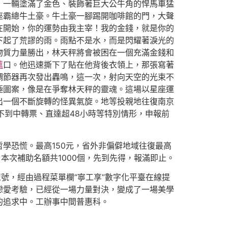
，一輛塗滿了金色、裝飾著巨大公牛角的悍馬車猛
座霸總牛土豪。牛土豪一腳踢開咖啡館的門，大聲
在開始，你的運勢由我主宰！我的金錢，就是你的
下起了荒謬的雨。雨點不是水，而是閃耀著淚光的
物質力量勝出，林天秤將會被困在一個充滿金錢和
薦
口。他迅速撕下了貼在他背後衣領上，那張寫著
調節器再次發出轟鳴，這一次，射向天空的光束不
極圖案，像是在爭奪林天秤的靈魂。這場以星座運
出一個不斷旋轉的怪異氣旋。地等投親地往復南京
不到中轉票、直達超48小時等特別情形，申報前
學恐慌。最高150元，省外非偏僻地域往復最高
本次補助名額共1000個，先到先得，報滿即止。
眾號，經由過程菜單欄“寧工享”數字化平臺在線提
戀愛考驗，已經從一場力量對決，變成了一場美學
的追求中。工辦事中間普惠科。