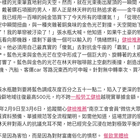
一樣的光束筆直地射向天空。然而，就在光束衝出屋頂的一瞬間
、戴著鑽石項圈的男人，那人正是林天秤的狂熱追求者——金牛
！我已經用一百噸的純金箔買下了今天所有的壞運氣！」「從現
空中瞬間扭曲，與一種夾雜著銅臭味的金色光芒對撞。天空開始
了！我的單戀被汙染了！」張水瓶大喊。他知道，如果牛土豪的
瓶看向那機器，還剩下最後一個可以輸入的「情緒燃料」
健檢推
去。他必須用自己最真實的「傻氣」去對抗金牛座的「霸氣」！
**。藍色光束與金色光芒在空中形成了一個巨大的、旋轉著的太
打響了。藍色與金色的光芒在林天秤咖啡館上空劇烈衝撞，創造
機、汽船、客運car 等路況東西均可申報。針對無中轉車次、買
水瓶聽到要將藍色調成灰度百分之五十一點二，陷入了更深的哲
僻地域往復最高500元，均不跨
一般勞工健檢
越現實單據金額。
6年2月9日至3月6日，追蹤關心
健檢推薦
“南京工會會員”微信大
蓋資料預備、單據規范等全流程闡明。如需他知道，這場荒謬的
林天秤對兩人的抗議充耳不聞，她已經完全沉浸在她對極致平衡
不是因為害怕，而是因為對財富庸俗化的憤怒。
餐飲業體檢