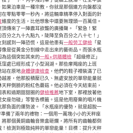
。如果泊車是一種宗教，你就是那個連方向盤都沒
何在零點零零一秒內，將這輛車精準停入對面的針
查
維度的生活，比他想象中還要無理頭一百萬倍。
屋頂傳來了一陣震耳欲聾的廣播聲。「緊急！緊
的百分之九十九點九，陡降至負百分之八十七！」
立刻感到一陣恐慌，這是他患有
一般勞工健檢
「星
得像是從黃金分割線中走出來的藝術品。而張水瓶
因為這個突如其來的
一般+供膳體檢
「超級修正」
低窪處已經形成了小型潟湖。那些摩羯座的上班
地站在原地
身體健康檢查
，他們的鞋子裡裝滿了已
勢越差，他那股積壓已久、無處安放的單戀能量就
林天秤側臉的粉紅色蘑菇。他必須在今天結束前，
圖表和過期甜甜圈的
健檢推薦
地下室，那裡放著他
處女座勿碰」等警告標籤。這是他用廢棄的唱片機
抗那負面的運勢波。「水瓶座的優勢，就是超脫一
秤準備了兩年的禮物：一個用一萬塊小小的天秤座
，將那個黃銅齒輪音樂盒砸爛，將所有的齒輪都倒
載！檢測到極致純粹的單戀能量！目標：提升天秤