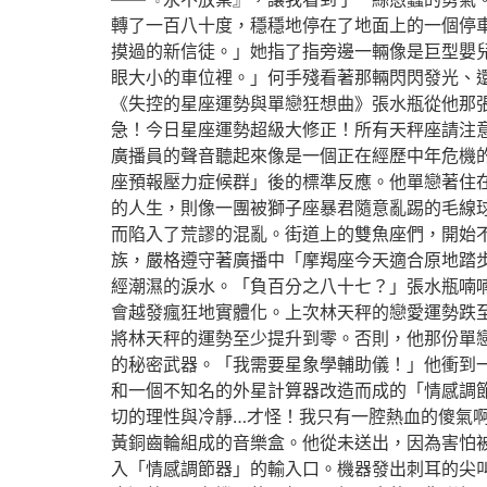
轉了一百八十度，穩穩地停在了地面上的一個停
摸過的新信徒。」她指了指旁邊一輛像是巨型嬰
眼大小的車位裡。」何手殘看著那輛閃閃發光、
《失控的星座運勢與單戀狂想曲》張水瓶從他那
急！今日星座運勢超級大修正！所有天秤座請注
廣播員的聲音聽起來像是一個正在經歷中年危機
座預報壓力症候群」後的標準反應。他單戀著住
的人生，則像一團被獅子座暴君隨意亂踢的毛線
而陷入了荒謬的混亂。街道上的雙魚座們，開始
族，嚴格遵守著廣播中「摩羯座今天適合原地踏
經潮濕的淚水。「負百分之八十七？」張水瓶喃
會越發瘋狂地實體化。上次林天秤的戀愛運勢跌
將林天秤的運勢至少提升到零。否則，他那份單
的秘密武器。「我需要星象學輔助儀！」他衝到
和一個不知名的外星計算器改造而成的「情感調
切的理性與冷靜…才怪！我只有一腔熱血的傻氣
黃銅齒輪組成的音樂盒。他從未送出，因為害怕
入「情感調節器」的輸入口。機器發出刺耳的尖