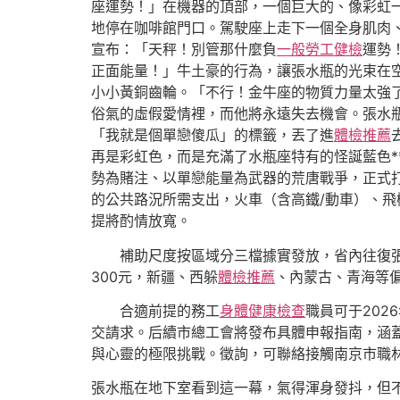
座運勢！」在機器的頂部，一個巨大的、像彩虹
地停在咖啡館門口。駕駛座上走下一個全身肌肉
宣布：「天秤！別管那什麼負
一般勞工健檢
運勢
正面能量！」牛土豪的行為，讓張水瓶的光束在
小小黃銅齒輪。「不行！金牛座的物質力量太強
俗氣的虛假愛情裡，而他將永遠失去機會。張水
「我就是個單戀傻瓜」的標籤，丟了進
體檢推薦
再是彩虹色，而是充滿了水瓶座特有的怪誕藍色
勢為賭注、以單戀能量為武器的荒唐戰爭，正式
的公共路況所需支出，火車（含高鐵/動車）、飛
提將酌情放寬。
補助尺度按區域分三檔據實發放，省內往復張
300元，新疆、西躲
體檢推薦
、內蒙古、青海等偏
合適前提的務工
身體健康檢查
職員可于202
交請求。后續市總工會將發布具體申報指南，涵
與心靈的極限挑戰。徵詢，可聯絡接觸南京市職
張水瓶在地下室看到這一幕，氣得渾身發抖，但