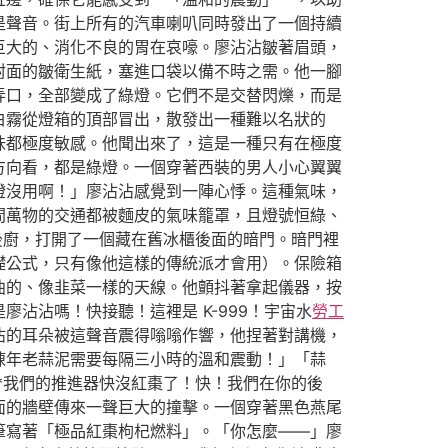
是聲音。街上所有的汽車喇叭同時發出了一個持續
巨大的、消化不良的胃在哀嚎。廖沾沾皺著眉頭，
封面的皺衛生紙，塞進口袋以備不時之需。他一腳
弄口，全部變成了綠燈。它們不是交替閃爍，而是
白霧從燈箱的頂部冒出，散發出一種難以名狀的
味都極度敏感。他聞出來了，這是一種只有在極度
方向看，都是綠燈。一個穿著西裝的男人小心翼翼
燈沒用啊！」廖沾沾感覺到一陣心悸。這種氣味，
間萬物的交通都被麵皮的氣味籠罩，且燈號恒綠、
後廚，打開了一個藏在舊冰櫃後面的暗門。暗門裡
礎公式，只有像他這樣的傳統派才會用）。保險箱
曲的、像韭菜一樣的天線。他顫抖著拿起儀器，按
廖沾沾嗎！快接聽！這裡是 K-999！宇宙水
勞工
沾的耳朵被這聲音震得嗡嗡作響，他捏著對講機，
陳年老蒜泥需要每隔三小時的溫和震動！」「蒜
**我們的推進器快沒紅棗了！快！我們在你的後
面的牆壁傳來一聲巨大的撞擊。一個穿著黑色燕尾
筆寫著「極品紅棗枸杞燃料」。「你怎麼——」廖