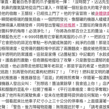
站得筆直，戴著白色手套的爪子優雅地一揮：「沒時間了，沾沾先
、刺鼻的酸氣猛地從店門口灌入，伴隨著一個狂妄自大的電子音
是他的宿敵，王醋狂，已經找上門了。他的宇宙冒險，被
身體健
一瞬間被極端的酸氣扭曲。一個閃閃發光、像醋罐的機器人緩緩
閃爍得讓人眼睛發疼，同時發出警報
巡檢推薦
。王醋狂的聲音再
對醬料學的侮辱！必須淨化！」「你將為你那百分之五的醬油，
積藍色光芒。K-999特務用它穿著燕尾服的小爪子，一把抓住
「它會把你的蒜泥在零點一秒內變成無菌的、純淨的白醋！那是
的極限速度，從旁邊的麵粉堆中抓起了兩團麵皮。麵皮被他用氣
個半透明的防禦護盾。這就是家傳《沾醬秘笈》中記載的「水餃
音。護盾劇烈震動，但奇蹟般地擋住了攻擊，只是散發出濃郁的
沾沾知道，他必須帶走他那缸陳年老蒜泥，那是宇宙的希望。他跑
後院逃跑！別再管你的紅棗枸杞燃料了！」「不行！燃料是文明的
杞推進器。推進器發出「滋滋」的輕微煎煮聲，伴隨著一股濃郁的
罐機器人發出尖叫：「別想逃！醬油黨餘孽！我會追上你！」店
藥和醋酸的混亂中，拉開了帷幕。《平行泊車維度：車位爭奪戰
繼承了他所有的駕駛焦慮，從未在他需要時提供過任何幫助。今
。一個看起來比他車子尺寸小上三十公分的停車格，上面還灑著
女聲：「警告，後方障礙物距離：無限趨近於零。」「請考慮放