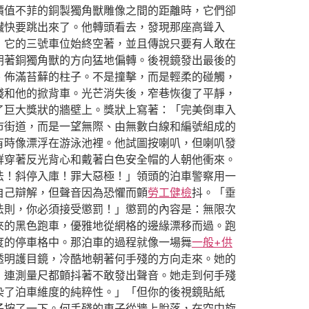
價值不菲的銅製獨角獸雕像之間的距離時，它們卻
臟快要跳出來了。他轉頭看去，發現那座高聳入
，它的三號車位始終空著，並且傳說只要有人敢在
朝著銅獨角獸的方向猛地偏轉。後視鏡發出最後的
、佈滿苔蘚的柱子。不是撞擊，而是輕柔的碰觸，
殘和他的掀背車。光芒消失後，窄巷恢復了平靜，
了巨大獎狀的牆壁上。獎狀上寫著：「完美倒車入
市街道，而是一望無際、由無數白線和編號組成的
有時像漂浮在游泳池裡。他試圖按喇叭，但喇叭發
群穿著反光背心和戴著白色安全帽的人朝他衝來。
法！斜停入庫！罪大惡極！」領頭的泊車警察用一
自己辯解，但聲音因為恐懼而顫
勞工健檢
抖。「垂
法則，你必須接受懲罰！」懲罰的內容是：無限次
來的黑色跑車，優雅地從網格的邊緣漂移而過。跑
度的停車格中。那泊車的過程就像一場舞
一般+供
透明護目鏡，冷酷地朝著何手殘的方向走來。她的
，連測量尺都顫抖著不敢發出聲音。她走到何手殘
染了泊車維度的純粹性。」「但你的後視鏡貼紙
子按了一下。何手殘的車子從牆上脫落，在空中旋