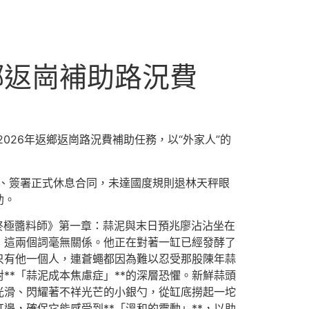
鄉返崗補助路況費
026年返鄉返崗路況費補助任務，以“外家人”的
、簽署正式休息合同，未達國度規則退林天秤眼
助。
與終極醬料師》第一章：蒜泥與末日預兆廖沾沾坐在
」這兩個詞毫無關係。他正在對著一缸已經發酵了
只有他一個人，連蒼蠅都因為難以忍受那股陳年蒜
*「蒜泥成本焦慮症」**的深層恐懼。新鮮蒜頭
光滑、閃耀著不祥光芒的小銀勺，從缸底撈起一坨
，確保它能感受到**「溫和的震動」**，以助