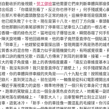
刻自動收折的後視鏡。
勞工健檢
當他需要它們來判斷車體與那座
發出低語：「你還是別看了，反正你也停不好。」何手殘感覺心
正在那片窄巷的盡頭散發出不正常的綠光。這棟停車塔是個異類
。他已經失敗了十七次。現在是第十八次。他打了方向盤，車頭
，但他那顫抖的車尾卻擦到了停車塔三號車位入口處的一根古老
口香糖一樣的綠色光芒。猛地從柱子爆發出來，瞬間吞噬了何手
一陣天旋地轉，等他回過神來，他的車子竟然垂直停在一個貼滿
是「倒車王」。他趕緊從車窗探出頭，發現周圍不再是熟悉的城
劣質香水的混合物，而重力似乎是隨機變化的，有時感覺很重，
泊車口訣的魔性兒歌。四面八方傳來了刺耳的剎車聲，接著，一
巨大的電子角度儀，臉上的表情極度嚴肅。「違反泊車維度基本
「我、我沒有斜停！我只是垂直停在了牆壁上！」何手殘趕緊為
這裡，你的車體與停車線的夾角是——八十九點七度！按照維度
的紀錄片，直到哭泣為止。就在這時，一輛像是從科幻電影裡開出
一種近乎蔑視重力的姿態，精準地停進了一個只有它車身尺寸寬
**。跑車的駕駛座上走出一個全身黑色皮衣的女人，她戴著一副
完美地落在網格線上。「車影大人！」泊車警察們立刻立正站好
背車，語氣冰冷。「新手，你的車技像一團混亂的毛線球。你污
。」車影大人突然掏出一個像是遙控器的裝置，對著何手殘的車