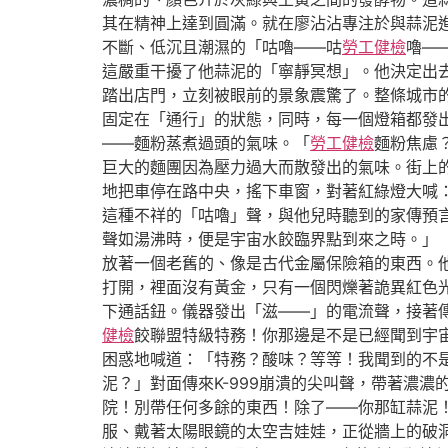
其在精神上達到圓滿。就在廖沾沾專注於與蒜泥
不斷、低沉且潮濕的「咕嚕——咕
勞工健檢
嚕—
這嚴重干擾了他蒜泥的「寧靜冥想」。他決定出
踏出店門，立刻被眼前的景象震驚了。整條城市
固定在「通行」的狀態，同時，每一個燈箱都發
——麵粉蒸煮過頭的氣味。「
勞工健檢
麵粉焦慮
巨大的麵團因為壓力過大而散發出的氣味。街上
地把車停在路中央，搖下車窗，對著紅綠燈大喊
這種不祥的「咕嚕」聲，與他兒時聽到的家傳預
聲如湯沸時，便是宇宙水餃臨界點到來之時。」
放著一個老舊的、像是古代金屬保險箱的東西。
打開，裡面沒有黃金，只有一個閃爍著詭異紅色
下通話鈕。儀器發出「滋——」的電流聲，接著
健檢
餃聯盟特級特務！你那邊是不是已經聞到宇
困惑地喊道：「特務？酸味？等等！我聞到的不
泥？」對面傳來K-999崩潰的尖叫聲，帶著濃
院！別帶任何多餘的東西！除了——你那缸蒜泥
服、戴著太陽眼鏡的太空吉娃娃，正從牆上的破