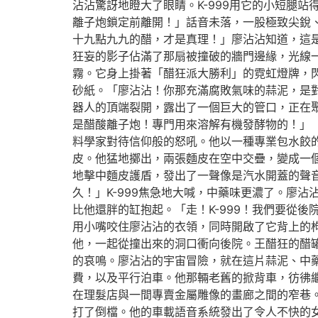
沾沾驚訝地瞪大了眼睛。K-999用它的小短腿
離子炮鎖定前離開！」話音未落，一股極致尖銳
十九點九九的醋，才是真理！」廖沾沾知道，這
狂妄的影子佔滿了那扇被撞破的牆門邊緣，光線
霧。它身上掛著「醋狂派大勝利」的霓虹燈牌，
砂紙。「廖沾沾！你那充滿腐敗氣味的蒜泥，是
器人的頂端裂開，露出了一個巨大的管口，正在聚
是醋酸離子炮！專門用來溶解有機發酵物的！」
料學家對待信仰般的怒吼。他以一種專業包水餃
皮。他猛地擲出，兩張麵皮在空中交疊，變成一
地擊中麵皮護盾，發出了一聲像是汽水開蓋的聲
久！」K-999焦急地大喊，中藥味更濃了。廖
比他還胖的缸抱起。「走！K-999！我們要從
用小嘴咬住廖沾沾的衣領，同時開啟了它背上的枸
他，一起從撞出來的洞口衝向後院。王醋狂的醋
的哀鳴。廖沾沾的宇宙冒險，就在這片蒜泥、中
費，以及平行泊車。他那輛老舊的掀背車，彷彿
在理髮店與一間專賣金屬雕像的畫廊之間的窄巷
打了倒檔。他的車載語音系統發出了令人不快的