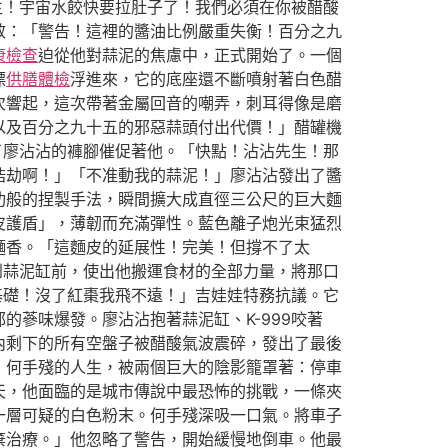
生！宇宙水餃快要拉肚子了！我們必須在你被醋酸
效：「警告！這裡的醬油比例嚴重失衡！百分之九
康檢查
迫從他對蒜泥的焦慮中，正式開始了。一個
漂
供膳體檢
浮進來，它的底座還不斷噴射著白色醋
次響起，這次帶著金屬回音的嘲弄，刺耳得像是磨
以及百分之九十五的邪惡蒜頭付出代價！」醋罐機
了廖沾沾的褲腳催促著他。「快點！沾沾先生！那
浩劫啊！」「不准動我的蒜泥！」廖沾沾發出了醬
功般的捏製手法，瞬間擴大成直徑三公尺的巨大麵
皮護盾」，薄韌而充滿彈性。藍色離子炮光束猛烈
麵香。「這麵皮的延展性！完美！但撐不了太
到蒜泥缸前，使出他搬運食材的全部力量，將那口
基礎！沒了紅棗我飛不遠！」吉娃娃特務抗議。它
蔘味爆發。廖沾沾抱著蒜泥缸、K-999咬著
內剩下的所有空盤子被醋酸氣波震碎，發出了最後
》何手殘的人生，被兩個巨大的陰影籠罩著：停車
天，他面臨的是城市傳說中最恐怖的挑戰，一條夾
一層可疑的白色粉末。何手殘深吸一口氣。將車子
棄治療。」他忽略了警告，開始緩慢地倒車。他最