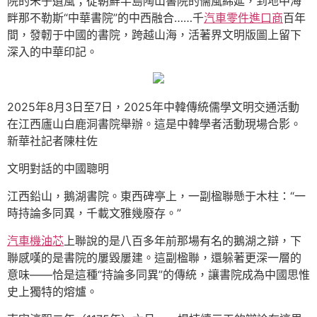
院的朱子遺風；從朝鮮半島陶山書院的儒風綿延，到地中海
畔那不勒斯“中華書院”的中西融合……千
汽車零件進口商
百年
間，發軔于中國的書院，跨越山海，活著界文明版圖上留下
深入的中華印記。
2025年8月3日至7日，2025年中韓傳統儒學文明交通活動
在江西廬山白鹿洞書院舉辦。這是中韓學者活動現場合影。
新華社記者陳柱佐
文明對話的中國聰明
江西鉛山，鵝湖書院。東西碑亭上，一副楹聯懸于木柱：“一
時持論多同異，千載文雅幾廢存。”
汽車機油芯
上聯說的是八百多年前那場有名的鵝湖之辯，下
聯感嘆的是書院的屢毀屢建。這副楹聯，還躲著更深一層的
意味——恰是這種“持論多同異”的傳統，讓書院成為中國思惟
史上獨特的熔爐。