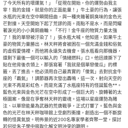
了今天所有的壞運氣！」「從現在開始，你的運勢由我主
宰！我的金錢，就是你的正面能量！」牛土豪的行為，讓張
水瓶的光束在空中瞬間扭曲，與一種夾雜著銅臭味的金色光
芒對撞。天空開始下起了荒謬的雨。雨點不是水，而是閃耀
著淚光的小小黃銅齒輪。「不行！金牛座的物質力量太強
了！我的單戀被汙染了！」張水瓶大喊。他知道，如果牛土
豪的物質力量勝出，林天秤將會被困在一個充滿金錢和俗氣
的虛假愛情裡，而他將永遠失去機會。張水瓶看向那機器，
還剩下最後一個可以輸入的「情緒燃料」口。他迅速撕下了
貼在他背後衣領上，那張寫著「我就是個單戀傻瓜」的標
籤，丟了進去。他必須用自己最真實的「傻氣」去對抗金牛
座的「霸氣」！調節器再次發出轟鳴，這一次，射向天空的
光束不再是彩虹色，而是充滿了水瓶座特有的怪誕藍色**。
藍色光束與金色光芒在空中形成了一個巨大的、旋轉著的太
極圖案，像是在爭奪林天秤的靈魂。這場以星座運勢為賭
注、以單戀能量為武器的荒唐戰爭，正式打響了。藍色與金
色的光芒在林天秤咖啡館上空劇烈衝撞，創造出一個不斷旋
轉的怪異氣旋。明佈景的近200名專家學者齊聚一堂，探討
若何從朱子學中吸取化解文明沖突的聰明。