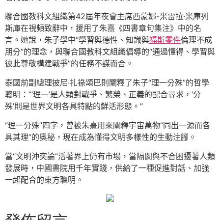
聯合國教科文組織第42屆年夜會主席西蒙娜-米雷拉·米庫列
斯庫在視頻致辭中，援用了朱熹《四書章句集注》中的名
言。她說，朱子學中“學習與德性、知識與
福斯零件
倫理不成
朋分”的理念，與聯合國教科文組織倡導的“通過懂得、學習與
彼此尊敬構建戰爭”的任務不謀而合。
泰國前副總理披尼·扎祿頌巴則闡釋了朱子“理一分殊”的哲學
聰明：“‘理一’是人類對戰爭、繁榮、正義的配合尋求，‘分
殊’則是世界文明各具特點的鮮活形態。”
“理一分殊”四字，曾被朱熹用來闡釋宇宙萬物“同出一源而各
具其理”的奧秘，現在成為懂得文明多樣性的生動注腳。
當“文明沖突論”活著界上仍有市場，當隔閡與不合困擾著人類
發展時，中國書院用千年實踐，供給了一種促進對話、加強
一起配合的東方聰明。