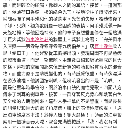
擊，而是輕柔的碰觸，像戀人之間的耳語。接著，一道濃郁
的、像薄荷口香糖一樣的綠色光芒。猛地從柱子爆發出來，
瞬間吞噬了何手殘和他的掀背車。光芒消失後，窄巷恢復了
平靜，只剩下獨角獸雕像一臉困惑的表情。何手殘感覺一陣
天旋地轉，等他回過神來，他的車子竟然垂直停在一個貼滿
了巨大獎狀
汽車冷氣芯
的牆壁上。獎狀上寫著：「完美倒車
入庫獎——第零點零零零零零九度偏差。」落
賓士零件
款人
是「倒車王」。他趕緊從車窗探出頭，發現周圍不再是熟悉
的城市街道，而是一望無際、由無數白線和編號組成的巨大
網格。這裡的空氣聞起來像是新買的輪胎和劣質香水的混合
物，而重力似乎是隨機變化的，有時感覺很重，有時像漂浮
在游泳池裡。他試圖按喇叭，但喇叭發出的不是「叭叭」，
而是他童年時學會的、關於泊車口訣的魔性兒歌。四面八方
傳來了刺耳的剎車聲，接著，一群穿著反光背心和戴著白色
安全帽的人朝他衝來。這些人手裡拿的不是警棍，而是長長
的測量尺和巨大的電子角度儀，臉上的表情極度嚴肅。「違
反泊車維度基本法！斜停入庫！罪大惡極！」領頭的泊車警
察用一個擴音器大喊，聲音充滿機械感。「我、我沒有斜