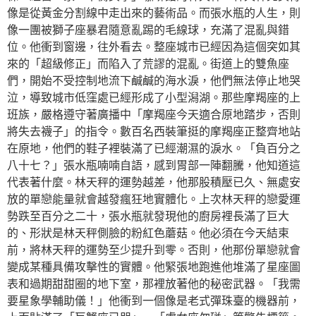
像是從黃金分割線中走出來的藝術品。而張水瓶的人生，則
像一團被獅子座暴君隨意亂踢的毛線球，充滿了混亂與錯
位。他衝到窗邊，往外看去。整座城市已經因為這個突如其
來的「超級修正」而陷入了荒謬的混亂。街道上的雙魚座
們，開始不受控制地流下鹹鹹的海水淚，他們無法停止地哭
泣，導致城市低窪處已經形成了小型潟湖。那些摩羯座的上
班族，嚴格遵守著廣播中「摩羯座今天適合原地踏步，否則
將失去襪子」的指令。數百名西裝筆挺的摩羯座正整齊地站
在原地，他們的鞋子裡裝滿了已經潮濕的淚水。「負百分之
八十七？」張水瓶喃喃自語，感到胃部一陣翻騰，他知道這
代表著什麼。林天秤的運勢越差，他那股積壓已久、無處安
放的單戀能量就會越發瘋狂地實體化。上次林天秤的戀愛運
勢跌至百分之二十，張水瓶就發現他的廚房裡長滿了巨大
的、形狀是林天秤側臉的粉紅色蘑菇。他必須在今天結束
前，將林天秤的運勢至少提升到零。否則，他那份單戀就會
變成某種具備攻擊性的實體。他緊張地跑進他堆滿了星座圖
表和過期甜甜圈的地下室，那裡放著他的秘密武器。「我需
要星象學輔助儀！」他衝到一個像是老式彈珠臺的機器前，