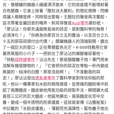
光、像醋罐的機器人緩緩漂浮進來，它的底座還不斷噴射著
白色醋霧。它身上掛著「醋狂派大勝利」的霓虹燈牌，閃爍
得讓人眼睛發疼，同時發出警報。王醋狂的聲音再次響起，
這次帶著金屬回音的嘲弄，刺耳得像是
Audi零件
磨砂紙。
「廖沾沾！你那充滿腐敗氣味的蒜泥，是對醬料學的侮辱！
必須淨化！」「你將為你那百分之五的醬油，以及百分之九
十五的邪惡蒜頭付出代價！」醋罐機器人的頂端裂開，露出
了一個巨大的管口，正在聚積藍色光芒。K-999特務用它穿
著燕尾服的小爪子，一把抓住了廖沾沾的褲腳催促著他。
「快點
保時捷零件
！沾沾先生！那是醋酸離子炮！專門用來
溶解有機發酵物的！」「它會把你的蒜泥在零點一秒內變成
無菌的、純淨的白醋！那是浩劫啊！」「不准動我的蒜
泥！」廖沾沾發出
德系車零件
了醬料學家對待信仰般的怒
吼。他以一種專業包水餃的極限速度，從旁邊的麵粉堆中抓
起了兩團麵皮。麵皮被他用氣功般的捏製手法，瞬間擴大成
直徑三公尺的巨大麵皮。他猛地擲出，兩張麵皮在空中交
疊，變成一個半透明的防禦護盾。這就是家傳《沾醬秘笈》
中記載的「水餃皮護盾」，薄韌而充滿彈性。藍色離子炮光