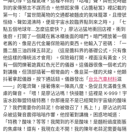
一陣心悸。這種氣味，這種不祥的「咕嚕」聲，與他兒時聽
到的家傳預言不謀而合。他想起家傳《沾醬秘笈》裡記載的
第一句：「當世間萬物的交通都被麵皮的氣味籠罩，且燈號
恒綠、聲如湯沸時，便是宇宙水餃臨界點到來之時。」「七
點五個地球年…怎麼這麼快？」廖沾沾猛地衝回店裡，衝到
後廚，打開了一個藏在舊冰櫃後面的暗門。暗門裡放著一個
老舊的、像是古代金屬保險箱的東西。他輸入了密碼：「一
醬二醋三油四辣五蒜泥」（這是醬料界的基礎公式，只有像
他這樣的傳統派才會用）。保險箱打開，裡面沒有黃金，只
有一個閃爍著詭異紅色光芒的儀器。這儀器很像一個老式的
對講機，但頂部插著一根彎曲的、像韭菜一樣的天線。他顫
抖著拿起儀器，按下通話鈕。儀器發出「
台北汽車材料
滋
——」的電流聲，接著傳來一陣高八度、急促且充滿養生焦
慮的聲音。「喂！是廖沾沾嗎！快接聽！這裡是 K-999！宇
宙水餃聯盟特級特務！你那邊是不是已經聞到宇宙級的酸味
了？我們需要你的蒜泥！你被徵召了！馬上！」廖沾沾的耳
朵被這聲音震得嗡嗡作響，他捏著對講機，困惑地喊道：
「特務？酸味？等等！我聞到的不是酸味！是麵粉過度膨脹
的焦慮味！還有，我現在走不開！我的陳年老蒜泥需要每隔