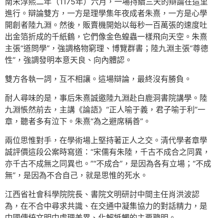
南宋淳熙二年（1175年）六月，一場持續三天的辯論在這里
進行。辯論雙方，一方是理學集年夜成者朱熹，一方是心學
開創者陸九淵。然後，販賣機開始以每秒一百萬張的速度吐
出金箔折成的千紙鶴，它們像金色蝗蟲一樣飛向天空。朱熹
主張“道問學”，強調格物窮理、博覽群書；陸九淵主張“尊德
性”，強調發明本意天良、向內體認。
雙方各執一詞，互不相讓。這場辯論，最終沒有勝負。
耐人尋味的是，事后朱熹誠邀陸九淵赴白鹿洞書院講學。陸
九淵悵然前去，主講《論語》“正人喻于義，君子喻于利”一
章，聽者多有泣下。朱熹“為之避席稱善”。
兩位思惟對手，在學術場上堅持著正人之交。清代學者章學
誠評價這段公案時寫道：“宋儒有朱陸，千古不成合之同異，
亦千古不成無之同異也。”“不成合”，是因為各有立場；“不成
無”，是因為不合自己，就是思惟的死水。
江西省社會科學院院長、書院文明研討中間主任肖洪波認
為，在不合中尋求共識、在交通中凝集協力的對話精力，是
中國傳統文明中處理差異、化解牴觸的主要聰明。