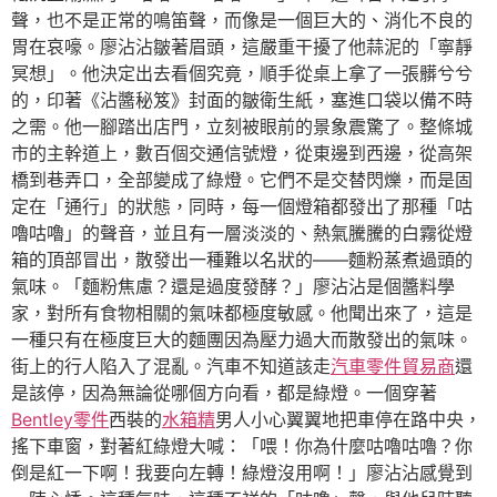
聲，也不是正常的鳴笛聲，而像是一個巨大的、消化不良的
胃在哀嚎。廖沾沾皺著眉頭，這嚴重干擾了他蒜泥的「寧靜
冥想」。他決定出去看個究竟，順手從桌上拿了一張髒兮兮
的，印著《沾醬秘笈》封面的皺衛生紙，塞進口袋以備不時
之需。他一腳踏出店門，立刻被眼前的景象震驚了。整條城
市的主幹道上，數百個交通信號燈，從東邊到西邊，從高架
橋到巷弄口，全部變成了綠燈。它們不是交替閃爍，而是固
定在「通行」的狀態，同時，每一個燈箱都發出了那種「咕
嚕咕嚕」的聲音，並且有一層淡淡的、熱氣騰騰的白霧從燈
箱的頂部冒出，散發出一種難以名狀的——麵粉蒸煮過頭的
氣味。「麵粉焦慮？還是過度發酵？」廖沾沾是個醬料學
家，對所有食物相關的氣味都極度敏感。他聞出來了，這是
一種只有在極度巨大的麵團因為壓力過大而散發出的氣味。
街上的行人陷入了混亂。汽車不知道該走
汽車零件貿易商
還
是該停，因為無論從哪個方向看，都是綠燈。一個穿著
Bentley零件
西裝的
水箱精
男人小心翼翼地把車停在路中央，
搖下車窗，對著紅綠燈大喊：「喂！你為什麼咕嚕咕嚕？你
倒是紅一下啊！我要向左轉！綠燈沒用啊！」廖沾沾感覺到