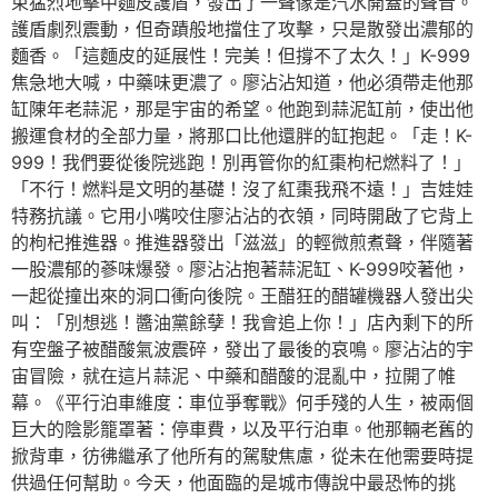
束猛烈地擊中麵皮護盾，發出了一聲像是汽水開蓋的聲音。
護盾劇烈震動，但奇蹟般地擋住了攻擊，只是散發出濃郁的
麵香。「這麵皮的延展性！完美！但撐不了太久！」K-999
焦急地大喊，中藥味更濃了。廖沾沾知道，他必須帶走他那
缸陳年老蒜泥，那是宇宙的希望。他跑到蒜泥缸前，使出他
搬運食材的全部力量，將那口比他還胖的缸抱起。「走！K-
999！我們要從後院逃跑！別再管你的紅棗枸杞燃料了！」
「不行！燃料是文明的基礎！沒了紅棗我飛不遠！」吉娃娃
特務抗議。它用小嘴咬住廖沾沾的衣領，同時開啟了它背上
的枸杞推進器。推進器發出「滋滋」的輕微煎煮聲，伴隨著
一股濃郁的蔘味爆發。廖沾沾抱著蒜泥缸、K-999咬著他，
一起從撞出來的洞口衝向後院。王醋狂的醋罐機器人發出尖
叫：「別想逃！醬油黨餘孽！我會追上你！」店內剩下的所
有空盤子被醋酸氣波震碎，發出了最後的哀鳴。廖沾沾的宇
宙冒險，就在這片蒜泥、中藥和醋酸的混亂中，拉開了帷
幕。《平行泊車維度：車位爭奪戰》何手殘的人生，被兩個
巨大的陰影籠罩著：停車費，以及平行泊車。他那輛老舊的
掀背車，彷彿繼承了他所有的駕駛焦慮，從未在他需要時提
供過任何幫助。今天，他面臨的是城市傳說中最恐怖的挑