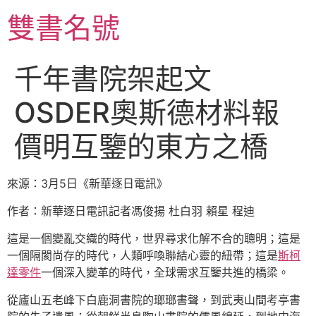
跳
雙書名號
至
主
要
千年書院架起文
內
容
OSDER奧斯德材料報
價明互鑒的東方之橋
來源：3月5日《新華逐日電訊》
作者：新華逐日電訊記者馮俊揚 杜白羽 賴星 程迪
這是一個變亂交織的時代，世界尋求化解不合的聰明；這是
一個隔閡尚存的時代，人類呼喚聯結心靈的紐帶；這是
斯柯
達零件
一個深入變革的時代，全球需求互鑒共進的橋梁。
從廬山五老峰下白鹿洞書院的瑯瑯書聲，到武夷山間考亭書