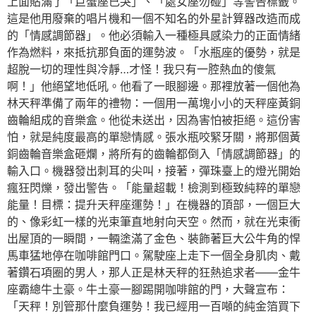
上面貼滿了「巨蟹座已哭」、「處女座勿碰」等警告標籤。
這是他用廢棄的唱片機和一個不知名的外星計算器改造而成
的「情感調節器」。他必須輸入一種極具感染力的正面情緒
作為燃料，來抵抗那負面的運勢波。「水瓶座的優勢，就是
超脫一切的理性與冷靜…才怪！我只有一腔熱血的傻氣
啊！」他絕望地低吼。他看了一眼腳邊。那裡放著一個他為
林天秤準備了兩年的禮物：一個用一萬塊小小的天秤座黃銅
齒輪組成的音樂盒。他從未送出，因為害怕被拒絕。這份害
怕，就是純度最高的單戀情感。張水瓶咬緊牙關，將那個黃
銅齒輪音樂盒砸爛，將所有的齒輪都倒入「情感調節器」的
輸入口。機器發出刺耳的尖叫，接著，彈珠臺上的燈光開始
瘋狂閃爍，發出警告。「能量超載！檢測到極致純粹的單戀
能量！目標：提升天秤座運勢！」在機器的頂部，一個巨大
的、像彩虹一樣的光束筆直地射向天空。然而，就在光束衝
出屋頂的一瞬間，一輛塗滿了金色、裝飾著巨大公牛角的悍
馬車猛地停在咖啡館門口。駕駛座上走下一個全身肌肉、戴
著鑽石項圈的男人，那人正是林天秤的狂熱追求者——金牛
座霸總牛土豪。牛土豪一腳踢開咖啡館的門，大聲宣布：
「天秤！別管那什麼負運勢！我已經用一百噸的純金箔買下