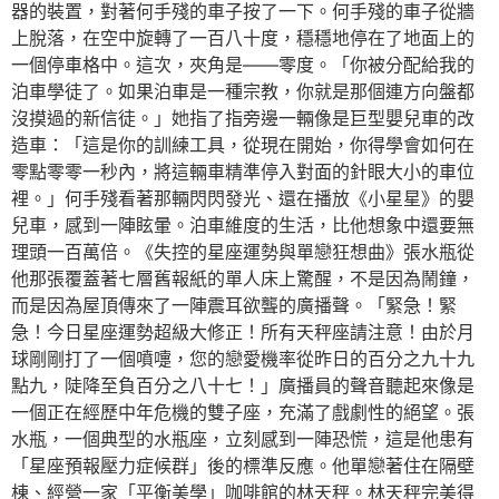
器的裝置，對著何手殘的車子按了一下。何手殘的車子從牆
上脫落，在空中旋轉了一百八十度，穩穩地停在了地面上的
一個停車格中。這次，夾角是——零度。「你被分配給我的
泊車學徒了。如果泊車是一種宗教，你就是那個連方向盤都
沒摸過的新信徒。」她指了指旁邊一輛像是巨型嬰兒車的改
造車：「這是你的訓練工具，從現在開始，你得學會如何在
零點零零一秒內，將這輛車精準停入對面的針眼大小的車位
裡。」何手殘看著那輛閃閃發光、還在播放《小星星》的嬰
兒車，感到一陣眩暈。泊車維度的生活，比他想象中還要無
理頭一百萬倍。《失控的星座運勢與單戀狂想曲》張水瓶從
他那張覆蓋著七層舊報紙的單人床上驚醒，不是因為鬧鐘，
而是因為屋頂傳來了一陣震耳欲聾的廣播聲。「緊急！緊
急！今日星座運勢超級大修正！所有天秤座請注意！由於月
球剛剛打了一個噴嚏，您的戀愛機率從昨日的百分之九十九
點九，陡降至負百分之八十七！」廣播員的聲音聽起來像是
一個正在經歷中年危機的雙子座，充滿了戲劇性的絕望。張
水瓶，一個典型的水瓶座，立刻感到一陣恐慌，這是他患有
「星座預報壓力症候群」後的標準反應。他單戀著住在隔壁
棟、經營一家「平衡美學」咖啡館的林天秤。林天秤完美得