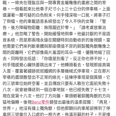
戰，一條夾在理髮店與一間專賣金屬雕像的畫廊之間的窄
巷。一個看起來比他車子尺寸小上三十公分的停車格，上面
還灑著一層可疑的白色粉末。何手殘深吸一口氣。將車子打
了倒檔。他的車載語音系統發出了令人不快的女聲：「警
告，後方障礙物距離：無限趨近於零。」「請考慮放棄治
療。」他忽略了警告，開始緩慢地倒車。他最討厭的不是語
音系統，而是那兩塊永遠在關鍵時刻自動收折的後視鏡。當
他需要它們來判斷車體與那座價值不菲的銅製獨角獸雕像之
間的距離時，它們卻像兩片羞澀的耳朵一樣，優雅地縮了回
去。同時發出低語：「你還是別看了，反正你也停不好。」
何手殘感覺心臟快要跳出來了。他轉頭看去，發現那座高聳
入雲、覆蓋著鏽跡斑斑鐵網的多層機械式停車塔，正在那片
窄巷的盡頭散發出不正常的綠光。這棟停車塔是個異類，它
的三號車位始終空著，並且傳說只要有人敢在它面前失敗十
八次，就會被傳送到一個泊車地獄。他已經失敗了十七次。
現在是第十八次。他打了方向盤，車頭朝著銅獨角獸的方向
猛地偏轉。後視
Benz零件
鏡發出最後的溫柔提醒：「再見，
世界。」他沒有撞上獨角獸，但他那顫抖的車尾卻擦到了停
車塔三號車位入口處的一根古老、佈滿苔蘚的柱子。不是撞