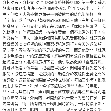
分歧語言、分歧文《宇宙水餃與終極醬料師》第一章：蒜泥
與末日預兆廖沾沾坐在他那間被稱為「宇宙水餃中心」的店
裡，但這間店的外觀更像是一個被遺棄的藍色塑膠棚，與
「宇宙」或「中心」這兩個詞毫無關係。他正在對著一缸已
經發酵了七個月又七天的老蒜泥嘆氣。「你還不夠靈動，我
的蒜泥。」他輕聲細語，彷彿在責備一個不上進的孩子。店
內只有他一個人，連蒼蠅都因為難以忍受那股陳年蒜頭混合
著鐵鏽與淡淡絕望的味道而選擇繞道飛行。今天的營業額
是：零。廖沾沾不安的不是店裡的生意，而是他對**「蒜泥
成本焦慮症」**的深層恐懼。新鮮蒜頭每公斤的價格正在以
超光速上漲，如果再這樣下去，他引以為傲的「靈魂蒜泥」
將難以為繼。他拿著一把被磨得光滑、閃耀著不祥光芒的小
銀勺，從缸底撈起一坨濃稠的、顏色介於灰綠與土黃之間的
發酵物。這蒜泥被他照顧得像稀世珍寶，每隔三小時，他就
要用手指彈一下缸邊，確保它能感受到**「溫和的震動」
**，以助其在精神上達到圓滿。就在廖沾沾專注於與蒜泥進
行心靈交流時，外面的世界開始發出一些不對勁的信號。首
先是聲音。街上所有的汽車喇叭同時發出了一個持續不斷、
低沉且潮濕的「咕嚕——咕嚕——」聲。這聲音不是引擎