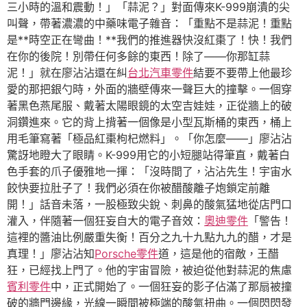
三小時的溫和震動！」「蒜泥？」對面傳來K-999崩潰的尖
叫聲，帶著濃濃的中藥味電子雜音：「重點不是蒜泥！重點
是**時空正在彎曲！**我們的推進器快沒紅棗了！快！我們
在你的後院！別帶任何多餘的東西！除了——你那缸蒜
泥！」就在廖沾沾還在糾
台北汽車零件
結要不要帶上他最珍
愛的那把銀勺時，外面的牆壁傳來一聲巨大的撞擊。一個穿
著黑色燕尾服、戴著太陽眼鏡的太空吉娃娃，正從牆上的破
洞鑽進來。它的背上揹著一個像是小型瓦斯桶的東西，桶上
用毛筆寫著「極品紅棗枸杞燃料」。「你怎麼——」廖沾沾
驚訝地瞪大了眼睛。K-999用它的小短腿站得筆直，戴著白
色手套的爪子優雅地一揮：「沒時間了，沾沾先生！宇宙水
餃快要拉肚子了！我們必須在你被醋酸離子炮鎖定前離
開！」話音未落，一股極致尖銳、刺鼻的酸氣猛地從店門口
灌入，伴隨著一個狂妄自大的電子音效：
奧迪零件
「警告！
這裡的醬油比例嚴重失衡！百分之九十九點九九的醋，才是
真理！」廖沾沾知
Porsche零件
道，這是他的宿敵，王醋
狂，已經找上門了。他的宇宙冒險，被迫從他對蒜泥的焦慮
賓利零件
中，正式開始了。一個狂妄的影子佔滿了那扇被撞
破的牆門邊緣，光線一瞬間被極端的酸氣扭曲。一個閃閃發