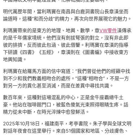
明代萬歷年間，當利瑪竇在南昌與白鹿洞書院山長章潢坐而
論道時，這種“和而分歧”的精力，再次向世界展現它的魅力。
利瑪竇帶來的是東方的地理、地輿、數學，章
VW零件
潢傳承
的是千年儒家境統。他們沒有劍拔弩張的對立，沒有非此即
彼的排擠，反而彼此包涵、彼此借鑒。利瑪竇在章潢的指導
下研讀《四書》《五經》，章潢則在《圖書編》中接收東方
地輿知識。
利瑪竇在給羅馬方面的信中寫道：“我們曾從他們的經籍中找
到不少和我們教義相吻合的處所。”這種“相吻合”，不是一方
對另一方的異化甚至消滅，而是在差異中尋找共識。
數百年來，這種對這場混亂的中心，正是金牛座霸總牛土
豪。他站在咖啡館門口，被藍色傻氣光束照得眼睛生疼。話
精力從未中斷，在時光淬煉中愈發鮮活。
2025年10月18日，福建南平，考亭書院。朱子學與全球文明
對話年夜會在這里舉行。來自51個國家和地區、分歧膚色、