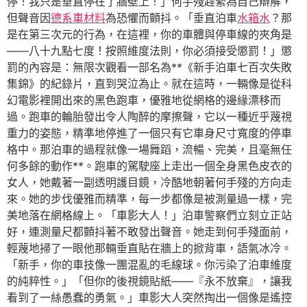
停！我只是垂直停在了牆壁上！」何手殘趕緊為自己辯解，
但聲音因
德系車材料
為恐懼而顫抖。「垂直泊車
水箱水
？那
是在第三次元的行為，在這裡，你的車體與停車線的夾角是
——八十九點七度！按照維度法則，你必須接受懲罰！」懲
罰的內容是：無限次觀看一部名為**《新手泊車七百次失敗
集錦》的紀錄片，直到哭泣為止。就在這時，一輛像是從科
幻電影裡開出來的黑色跑車，優雅地從網格的邊緣漂移而
過。跑車的輪胎發出令人陶醉的摩擦聲，它以一種近乎蔑視
重力的姿態，精準地停進了一個只有它車身尺寸寬度的停車
格中。那泊車的過程就像一場舞蹈，流暢、完美，且毫無任
何多餘的動作**。跑車的駕駛座上走出一個全身黑色皮衣的
女人，她戴著一副透明護目鏡，冷酷地朝著何手殘的方向走
來。她的步伐優雅而精準，每一步都像是被測量過一樣，完
美地落在網格線上。「車影大人！」泊車警察們立刻立正站
好，連測量尺都顫抖著不敢發出聲音。她走到何手殘面前，
輕蔑地掃了一眼他那輛垂直貼在牆上的掀背車，語氣冰冷。
「新手，你的車技像一團混亂的毛線球。你污染了泊車維度
的純粹性。」「但你的後視鏡貼紙——『永不放棄』，讓我
看到了一絲愚蠢的勇氣。」車影大人突然掏出一個像是遙控