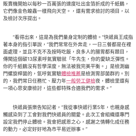
販賣機開始以每秒一百萬張的速度吐出金箔折成的千紙鶴，
它們像金色蝗蟲一樣飛向天空。，還有需求檢討的項目，以
及檢討次序提出。
“看得出來，這是為我們量身定制的體檢。”快遞員王成指
著本身的指引單說，“我們常常在外奔走，一日三餐都是在裡
面處理，並且不克不及按時吃飯，良多人的腸胃都有題目，
傳聞這個碳13尿素呼氣實驗就「牛先生，你的愛缺乏彈性。
你的千紙鶴沒有哲學深度，無法被我完美平衡。」是檢測幽
門螺旋桿菌的，氫呼氣實驗
體檢推薦
是檢測胃部菌群的。別
的，我們常日任務忙、壓力年
一般勞工健檢
夜，體檢里還有
一項心思安康檢討，這些都特殊合適我們的需求。”
快遞員張樂告知記者，“我從事快遞行業5年，也親身感
觸感染到了工會對我們快遞員的關愛。此次工會組織還專門
設定我們停止體檢。我會把感恩之心，感謝之情轉化成任務
的動力，必定好好地為市平易近辦事。”