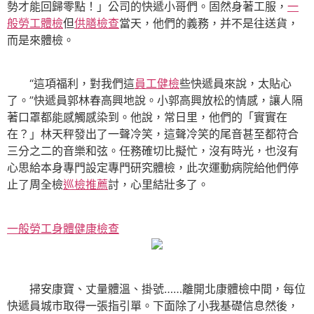
勢才能回歸零點！」公司的快遞小哥們。固然身著工服，
一
般勞工體檢
但
供膳檢查
當天，他們的義務，并不是往送貨，
而是來體檢。
“這項福利，對我們這
員工健檢
些快遞員來說，太貼心
了。”快遞員郭林春高興地說。小郭高興放松的情感，讓人隔
著口罩都能感觸感染到。他說，常日里，他們的「實實在
在？」林天秤發出了一聲冷笑，這聲冷笑的尾音甚至都符合
三分之二的音樂和弦。任務確切比擬忙，沒有時光，也沒有
心思給本身專門設定專門研究體檢，此次運動病院給他們停
止了周全檢
巡檢推薦
討，心里結壯多了。
一般勞工身體健康檢查
掃安康寶、丈量體溫、掛號……離開北康體檢中間，每位
快遞員城市取得一張指引單。下面除了小我基礎信息然後，