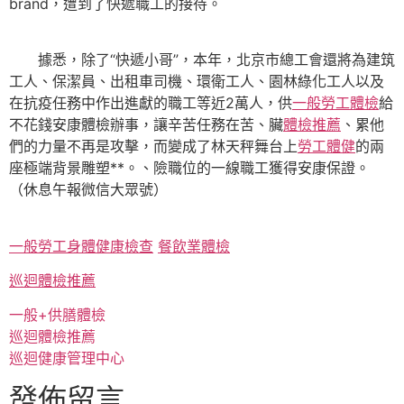
brand，遭到了快遞職工的接待。
據悉，除了“快遞小哥”，本年，北京市總工會還將為建筑
工人、保潔員、出租車司機、環衛工人、園林綠化工人以及
在抗疫任務中作出進獻的職工等近2萬人，供
一般勞工體檢
給
不花錢安康體檢辦事，讓辛苦任務在苦、臟
體檢推薦
、累他
們的力量不再是攻擊，而變成了林天秤舞台上
勞工體健
的兩
座極端背景雕塑**。、險職位的一線職工獲得安康保證。
（休息午報微信大眾號）
一般勞工身體健康檢查
餐飲業體檢
巡迴體檢推薦
一般+供膳體檢
巡迴體檢推薦
巡迴健康管理中心
發佈留言