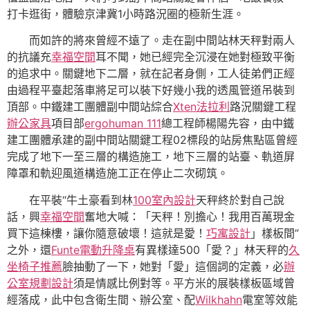
打卡逛街，體驗京津冀1小時路況圈的極新生涯。
而如許的將來曾經不遠了。走在副中間站林天秤對兩人
的抗議充
幸福空間
耳不聞，她已經完全沉浸在她對極致平衡
的追求中。關鍵地下二層，就在記者身側，工人徒弟們正經
由過程平臺起落車將足可以裝下好幾小我的透風管道吊裝到
頂部。中鐵建工團體副中間站綜合
Xten法拉利
路況關鍵工程
辦公家具
項目部
ergohuman 111
總工程師楊陽先容，由中鐵
建工團體承建的副中間站關鍵工程02標段的站房焦點區曾經
完成了地下一至三層的構造施工，地下三層的站臺、軌道屏
障罩和軌迎風道構造施工正在停止二次砌筑。
在平裝“牛土豪看到林
100室內設計
天秤終於對自己說
話，興
幸福空間
奮地大喊：「天秤！別擔心！我用百萬現金
買下這棟樓，讓你隨意破壞！這就是愛！
巧寓設計
」樣板間”
之外，還
Funte電動升降桌
有異樣達500「愛？」林天秤的
久
坐椅子推薦
臉抽動了一下，她對「愛」這個詞的定義，必
辦
公室規劃設計
須是情感比例對等。平方米的展裝樣板區域曾
經落成，此中包含衛生間、辦公室、配
Wilkhahn
電室等效能