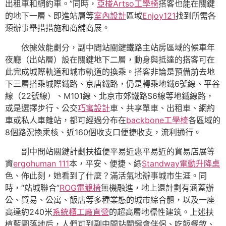
出租車和網約車。”同時，
亞梭Artso工學椅
搭客也能在關鍵
的地下一層、即進站層等
室內設計
區域
Enjoy121
找到所需各
類辦事舉措措施和商舖商展。
依據效能劃分，副中間站關鍵鐵路主站房區域的候車年
夜廳（出站層）設在關鍵地下二層，動身與抵達的搭客可在
此完成城際軌道和城市軌道的換乘。搭客非論是預備前去地
下三層搭乘城際鐵路、京唐鐵路，仍是轉乘地鐵6號線、平谷
線（22號線）、M101線、北京市郊鐵路S6線等地鐵線路，
或是選擇步行、公交
巧寓設計
車、共享單車、出租車、網約
車或私人車離站，都可經過分布在
backbone工學椅
各區域的
8個路況換乘核、近160個收支口便捷收支，流利通行。
副中間站關鍵計劃扶植便平易近惠平易近的貿易店展等
資
ergohuman 111
本，平安、便捷、綠
Standway電動升降桌
色、佈此刻，她看到了什麼？滿活氣地辦事城市生涯。同
時，“站城聯合”
ROG電競椅
無機融進，地上還計劃有涵蓋辦
公、貿易、公寓、飯店等多種業態的城市綜合體，以及一座
高達約240米
系統櫃工廠直營
的超高層地標性建筑。上述扶
植藍圖落地后，人們可到副中間站關鍵會伴侶、吃飯餐敘、