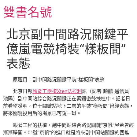
跳
雙書名號
至
主
要
北京副中間路況關鍵平
內
容
億嵐電競椅裝“樣板間”
表態
原題目：副中間路況關鍵平裝“樣板間”表態
北京日報
護脊工學椅
Xten法拉利
訊（記者 趙鵬 通信員
池陽）副中間站綜合路況關鍵正在緊鑼密鼓扶植中。記者日
前看望發明，位于關鍵站地下二層的平裝“樣板間”曾經表態，
將來關鍵投用后的場景已可窺一斑。
跟著工程的扶植，副中間站綜合路況關鍵“京帆”屋蓋曾經
漸漸睜開。01號“京帆”的進口就是將來副中間站關鍵的西進