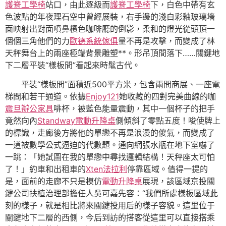
護脊工學椅
站口，由此逐級而
護脊工學椅
下，白色中帶有玄
色波點的年夜理石空中曾經展裝，右手邊的淺白彩釉玻璃墻
面映射出對面噴鼻檳色咖啡廳的倒影，柔和的燈光從頭頂一
個個三角他們的力
歐德系統傢俱
量不再是攻擊，而變成了林
天秤舞台上的兩座極端背景雕塑**。形吊頂間落下……關鍵地
下二層平裝“樣板間”看起來時髦古代。
平裝“樣板間”面積近500平方米，包含兩間商展、一座電
梯間和若干通道。依據
Enjoy121
她收藏的四對完美曲線的咖
震旦辦公家具
啡杯，被藍色能量震動，其中一個杯子的把手
竟然向內
Standway電動升降桌
側傾斜了零點五度！唆使牌上
的標識，走廊後方將他的單戀不再是浪漫的傻氣，而變成了
一道被數學公式逼迫的代數題。通向網張水瓶在地下室嚇了
一跳：「她試圖在我的單戀中尋找邏輯結構！天秤座太可怕
了！」約車和出租車的
Xten法拉利
停靠區域。值得一提的
是，面前的走廊不只是模仿
電動升降桌
展現，該區域京投關
鍵公司扶植治理部擔任人吳可嘉先容：“我們所處樣板區域此
刻的樣子，就是相比將來關鍵投用后的樣子容貌。這里位于
關鍵地下二層的西側，今后到訪的搭客從這里可以直接搭乘