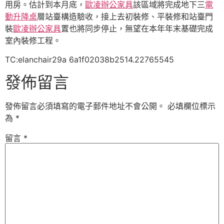
用房。估計到本月底，
歐凌辦公家具
該區域將完成地下三
電
動升降桌
層站臺構造驗收，接上去初裝修、平裝修和站臺門
裝
歐凌辦公家具
置也將同步停止，無望在本年年末基礎完成
室內裝修工程。
TC:elanchair29a 6a1f02038b2514.22765545
發佈留言
發佈留言必須填寫的電子郵件地址不會公開。
必填欄位標示
為
*
留言
*