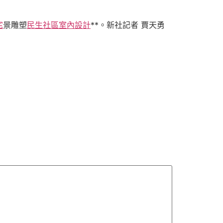
宅
景雕塑
民生社區室內設計
**。新社記者 賈天勇