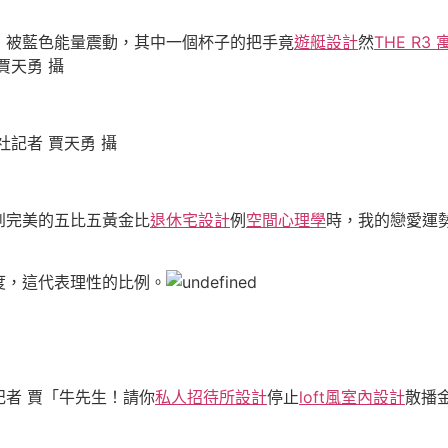
，被藍色能量震動，其中一個杯子的把手竟
遊艇設計
然
THE R3 
賈天勇 攝
記者 賈天勇 攝
到完美的五比五黃金比
退休宅設計
例
空間心理學
時，我的戀愛運
度，這代表理性的比例。
記者 賈「牛先生！請你
私人招待所設計
停止
loft風室內設計
散播