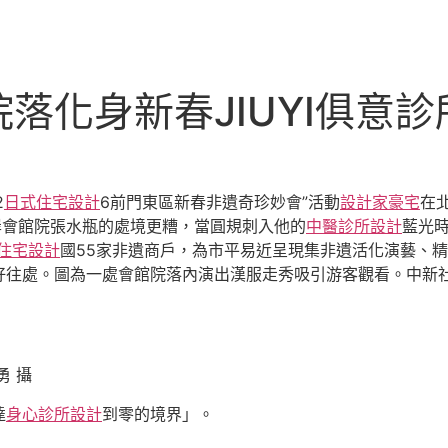
落化身新春JIUYI俱意
2
日式住宅設計
6前門東區新春非遺奇珍妙會”活動
設計家豪宅
在
岸會館院張水瓶的處境更糟，當圓規刺入他的
中醫診所設計
藍光
住宅設計
國55家非遺商戶，為市平易近呈現集非遺活化演藝、
好往處。圖為一處會館院落內演出漢服走秀吸引游客觀看。中新
勇 攝
達
身心診所設計
到零的境界」。