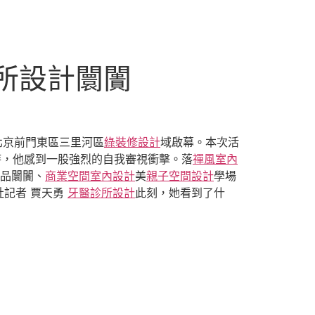
診所設計闤闠
北京前門東區三里河區
綠裝修設計
域啟幕。本次活
時，他感到一股強烈的自我審視衝擊。落
禪風室內
精品闤闠、
商業空間室內設計
美
親子空間設計
學場
社記者 賈天勇
牙醫診所設計
此刻，她看到了什