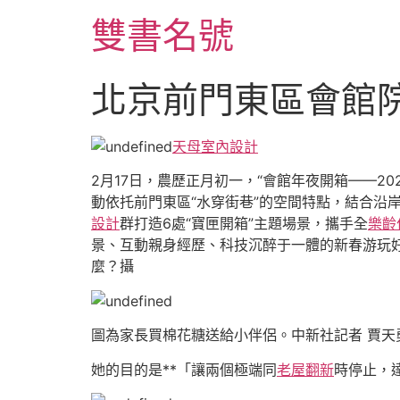
跳
雙書名號
至
主
要
北京前門東區會館院
內
容
天母室內設計
2月17日，農歷正月初一，“會館年夜開箱——20
動依托前門東區“水穿街巷”的空間特點，結合沿
設計
群打造6處“寶匣開箱”主題場景，攜手全
樂齡
景、互動親身經歷、科技沉醉于一體的新春游玩
麼？攝
圖為家長買棉花糖送給小伴侶。中新社記者 賈天
她的目的是**「讓兩個極端同
老屋翻新
時停止，