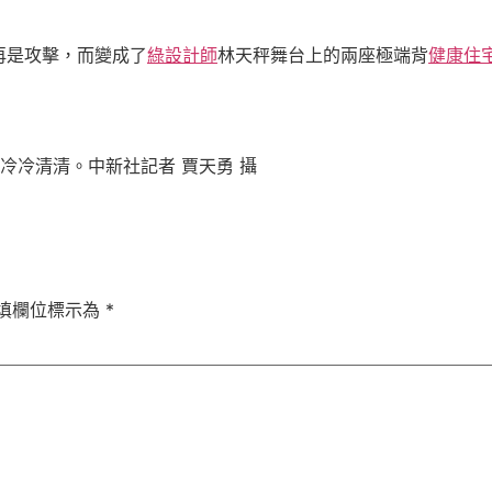
再是攻擊，而變成了
綠設計師
林天秤舞台上的兩座極端背
健康住
冷冷清清。中新社記者 賈天勇 攝
填欄位標示為
*