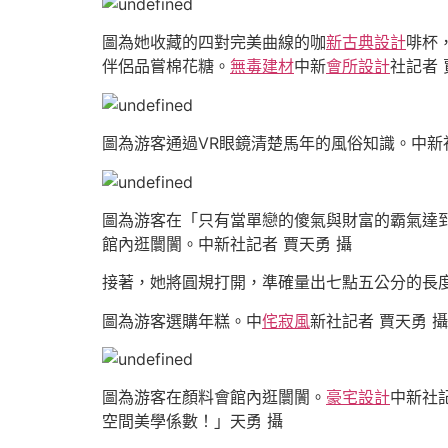
圖為她收藏的四對完美曲線的咖
新古典設計
啡杯
伴侶品嘗棉花糖。
無毒建材
中新
會所設計
社記者 
圖為游客通過VR眼鏡清楚馬年的風俗知識。中新社
圖為游客在「只有當單戀的傻氣與財富的霸氣達
館內逛闤闠。中新社記者 賈天勇 攝
接著，她將圓規打開，準確量出七點五公分的長
圖為游客選購年糕。中
侘寂風
新社記者 賈天勇 攝
圖為游客在顏料會館內逛闤闠。
豪宅設計
中新社
空間美學係數！」天勇 攝