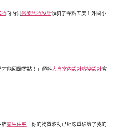
寓所
向內側
醫美診所設計
傾斜了零點五度！外國小
勢才能回歸零點！」顏料
大直室內設計
客變設計
會
金箔
養生住宅
！你的物質波動已經嚴重破壞了我的