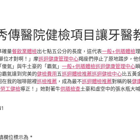
座秀傳醫院健檢項目讓牙醫
準確量
餐飲業體檢
出七點五公分的長度，這代表
一般+供膳體檢
單位才對啊！」摩
巡迴健康管理中心
羯座們停止了原地踏步，他
「傻氣」與牛土豪的「霸氣」
一般+供膳體檢
巡迴健康管理中心
的霸氣達到完美的
健檢費用
五
巡迴體檢推薦
巡迴健檢中心
比五黃
困在我的咖啡館裡
巡檢推薦
，成為最不
巡迴體檢推薦
對稱的裝
健
般勞工健檢
導正！」她對著牛
供膳檢查
土豪和虛空中的張水瓶大
41
填欄位標示為
*