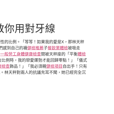
教你用對牙線
理性的比例。「等等！如果我的愛是X，那林天秤
們感到自己的襪
健檢推薦
子
餐飲業體檢
被吸走
瞬
一般勞工身體健康檢查
間被天秤座的「平衡
體檢
金比例時，我的戀愛運勢才能回歸零點！」「儀式
康檢查
飾品！」「我必須親
健檢項目
自出手！只有
喊。林天秤對兩人的抗議充耳不聞，她已經完全沉