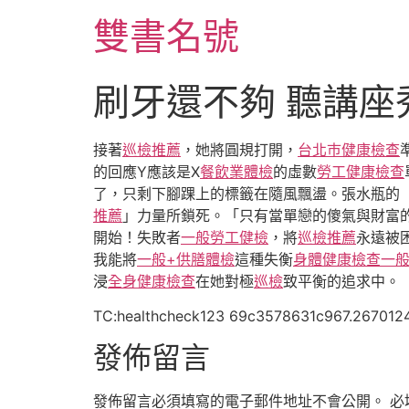
跳
雙書名號
至
主
要
刷牙還不夠 聽講
內
容
接著
巡檢推薦
，她將圓規打開，
台北巿健康檢查
的回應Y應該是X
餐飲業體檢
的虛數
勞工健康檢查
了，只剩下腳踝上的標籤在隨風飄盪。張水瓶的
推薦
」力量所鎖死。「只有當單戀的傻氣與財富
開始！失敗者
一般勞工健檢
，將
巡檢推薦
永遠被
我能將
一般+供膳體檢
這種失衡
身體健康檢查
一
浸
全身健康檢查
在她對極
巡檢
致平衡的追求中。
TC:healthcheck123 69c3578631c967.267012
發佈留言
發佈留言必須填寫的電子郵件地址不會公開。
必