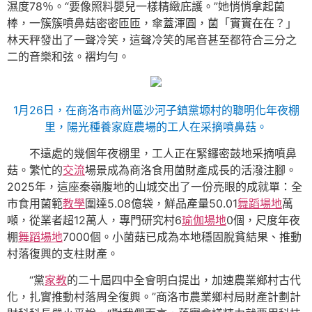
濕度78％。“要像照料嬰兒一樣精緻庇護。”她悄悄拿起菌
棒，一簇簇噴鼻菇密密匝匝，傘蓋渾圓，菌「實實在在？」
林天秤發出了一聲冷笑，這聲冷笑的尾音甚至都符合三分之
二的音樂和弦。褶均勻。
1月26日，在商洛市商州區沙河子鎮黨塬村的聰明化年夜棚
里，陽光種養家庭農場的工人在采摘噴鼻菇。
不遠處的幾個年夜棚里，工人正在緊鑼密鼓地采摘噴鼻
菇。繁忙的
交流
場景成為商洛食用菌財產成長的活潑注腳。
2025年，這座秦嶺腹地的山城交出了一份亮眼的成就單：全
市食用菌範
教學
圍達5.08億袋，鮮品產量50.01
舞蹈場地
萬
噸，從業者超12萬人，專門研究村6
瑜伽場地
0個，尺度年夜
棚
舞蹈場地
7000個。小菌菇已成為本地穩固脫貧結果、推動
村落復興的支柱財產。
“黨
家教
的二十屆四中全會明白提出，加速農業鄉村古代
化，扎實推動村落周全復興。”商洛市農業鄉村局財產計劃計