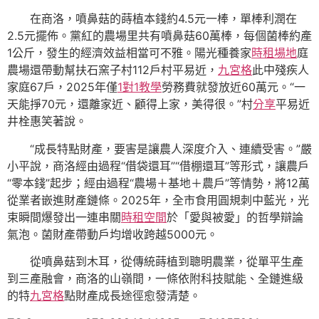
在商洛，噴鼻菇的蒔植本錢約4.5元一棒，單棒利潤在
2.5元擺佈。黨紅的農場里共有噴鼻菇60萬棒，每個菌棒約產
1公斤，發生的經濟效益相當可不雅。陽光種養家
時租場地
庭
農場還帶動幫扶石窯子村112戶村平易近，
九宮格
此中殘疾人
家庭67戶，2025年僅
1對1教學
勞務費就發放近60萬元。“一
天能掙70元，還離家近、顧得上家，美得很。”村
分享
平易近
井栓惠笑著說。
“成長特點財產，要害是讓農人深度介入、連續受害。”嚴
小平說，商洛經由過程“借袋還耳”“借棚還耳”等形式，讓農戶
“零本錢”起步；經由過程“農場＋基地＋農戶”等情勢，將12萬
從業者嵌進財產鏈條。2025年，全市食用圓規刺中藍光，光
束瞬間爆發出一連串關
時租空間
於「愛與被愛」的哲學辯論
氣泡。菌財產帶動戶均增收跨越5000元。
從噴鼻菇到木耳，從傳統蒔植到聰明農業，從單平生產
到三產融會，商洛的山嶺間，一條依附科技賦能、全鏈進級
的特
九宮格
點財產成長途徑愈發清楚。