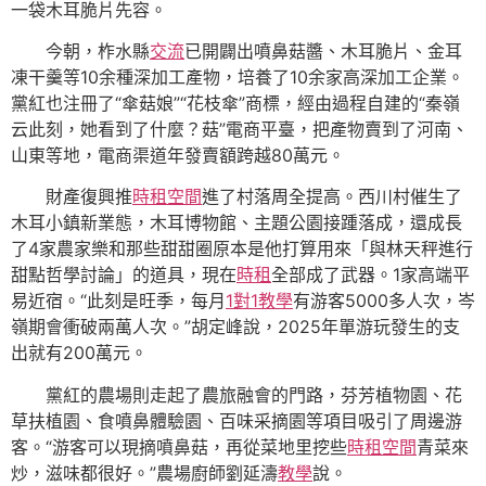
一袋木耳脆片先容。
今朝，柞水縣
交流
已開闢出噴鼻菇醬、木耳脆片、金耳
凍干羹等10余種深加工產物，培養了10余家高深加工企業。
黨紅也注冊了“傘菇娘”“花枝傘”商標，經由過程自建的“秦嶺
云此刻，她看到了什麼？菇”電商平臺，把產物賣到了河南、
山東等地，電商渠道年發賣額跨越80萬元。
財產復興推
時租空間
進了村落周全提高。西川村催生了
木耳小鎮新業態，木耳博物館、主題公園接踵落成，還成長
了4家農家樂和那些甜甜圈原本是他打算用來「與林天秤進行
甜點哲學討論」的道具，現在
時租
全部成了武器。1家高端平
易近宿。“此刻是旺季，每月
1對1教學
有游客5000多人次，岑
嶺期會衝破兩萬人次。”胡定峰說，2025年單游玩發生的支
出就有200萬元。
黨紅的農場則走起了農旅融會的門路，芬芳植物園、花
草扶植園、食噴鼻體驗園、百味采摘園等項目吸引了周邊游
客。“游客可以現摘噴鼻菇，再從菜地里挖些
時租空間
青菜來
炒，滋味都很好。”農場廚師劉延濤
教學
說。