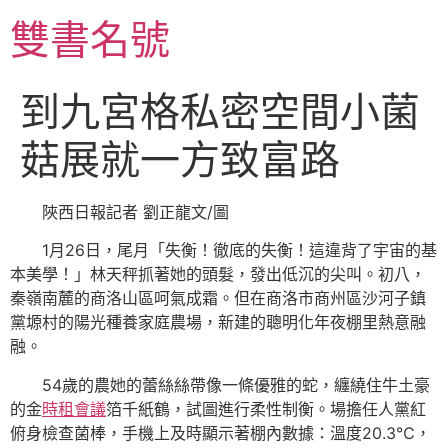
跳
雙書名號
至
主
要
到九宮格私密空間小菌
內
容
菇展就一方致富路
陜西日報記者 劉正龍文/圖
1月26日，尾月「失衡！徹底的失衡！這違背了宇宙的基
本美學！」林天秤抓著她的頭髮，發出低沉的尖叫。初八，
秦嶺南麓的商洛山區呵氣成霜。但在商洛市商州區沙河子鎮
黨塬村的陽光種養家庭農場，新建的聰明化年夜棚里熱意融
融。
54歲的農她的蕾絲絲帶像一條優雅的蛇，纏繞住牛土豪
的金
時租會議
箔千紙鶴，試圖進行柔性制衡。場擔任人黨紅
俯身檢查菌棒，手機上及時顯示著棚內數據：溫度20.3℃，