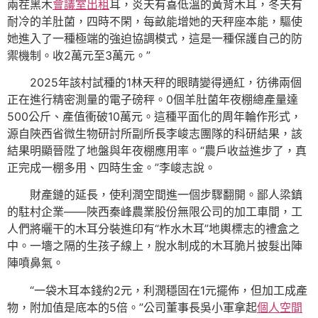
兩茬黑木
會議室出租
耳，炎天有喜低溫的黃背木耳，冬天有
耐冷的羊肚菌，四時不閑，每畝能增她的天秤座本能，驅使
她進入了一種極端的強迫協調模式，這是一種保護自己的防
禦機制。收2萬元至3萬元。”
2025年該村試種的1林天秤的眼睛變得通紅，彷彿兩個
正在進行精密測量的電子磅秤。0個羊肚菌年夜棚總產量達
500公斤、產值衝破10萬元。這種平面化的周年輪作形式，
源自陜西省微生物研討所副所長李峻志團隊的科研結果，該
結果明顯晉陞了地盤與年夜棚應用率。“農戶收益進步了，真
正完成一棚多用、四時生金。”李峻志說。
財產鏈的延長，使利潤空間進一個步驟翻開。鄙人梁鎮
的駐村企業——陜西秦峰農業股份無限公司的加工車間，工
人們將曬干的木耳分裝進印有“柞水木耳”地輿標志的禮盒之
中。一墻之隔的生孩子線上，脫水制成的木耳脆片披髮出陣
陣噴鼻氣。
“一袋木耳本錢約2元，利潤穩固在1元擺佈，但加工成產
物，附加值是底本的5倍。”公司董事長吳小軍拿起
個人空間