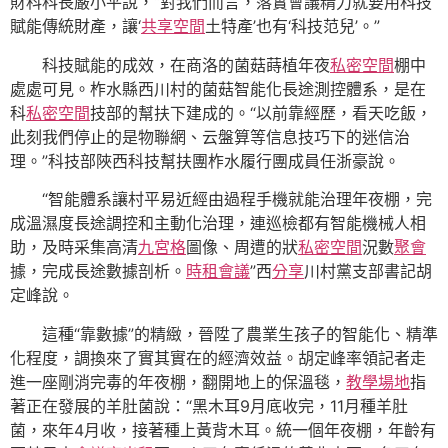
財科科長嚴小平說，“對我們而言，落實會議精力就要用科技
賦能傳統財產，讓‘
共享空間
土特產’也有‘科技范兒’。”
科技賦能的成效，在商洛的菌菇蒔植年夜
私密空間
棚中
處處可見。柞水縣西川村的菌菇智能化長途測控體系，是在
科
私密空間
技部的幫扶下建成的。“以前靠經歷，看天吃飯，
此刻我們停止的是物聯網、云盤算等信息技巧下的迷信治
理。”科技部陜西科技幫扶團柞水履行團成員任浙豪說。
“智能體系讓村平易近經由過程手機就能治理年夜棚，完
成溫濕度長途調控和主動化治理，連巡檢都有智能機械人相
助，及時采集高清
九宮格
圖像、周遭的狀
私密空間
況數
聚會
據，完成長途數據剖析。
時租會議
”西
分享
川村黨支部書記胡
定峰說。
這種“靠數據”的精緻，晉陞了農業生孩子的智能化、精準
化程度，調換來了實其實在的經濟效益。胡定峰率領記者走
進一座剛消完毒的年夜棚，翻開地上的保溫毯，
教學場地
指
著正在發展的羊肚菌說：“黑木耳9月底收完，11月種羊肚
菌，來年4月收，接著種上黃背木耳。統一個年夜棚，年齡有