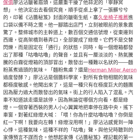
傢俱
廖沾沾皺著眉頭，這嚴重干擾了他蒜泥的「寧靜冥
想」。他決定出去看個究竟，順手從桌上拿了一張髒兮兮
的，印著《沾醬秘笈》封面的皺衛生紙，塞
久坐椅子推薦
進
口袋以備不時之需。他一腳踏出店門，立刻被眼前的景象震
驚了。整條城市的主幹道上，數百個交通信號燈，從東邊到
西邊，從高架橋到巷弄口，全部變成了綠燈。它們不是交替
閃爍，而是固定在「通行」的狀態，同時，每一個燈箱都發
出了那種「咕嚕咕嚕」的聲音，並且有一層淡淡的、熱氣騰
騰的白霧從燈箱的頂部冒出，散發出一種難以名狀的——麵
粉蒸煮過頭的氣味。「麵粉焦慮？還是
Herman Miller Aeron
過度發酵？」廖沾沾是個醬料學家，對所有食物相關的氣味
都極度敏感。他聞出來了，這是一種只有在極度巨大的麵團
因為壓力過大而散發出的氣味。街上的行人陷入了混亂。汽
車不知道該走還是該停，因為無論從哪個方向看，都是綠
燈。一個穿著西裝的男人小心翼翼地把車停在路中央，搖下
車窗，對著紅綠燈大喊：「喂！你為什麼咕嚕咕嚕？你倒是
紅一下啊！我要向左轉！綠燈沒用啊！」廖沾沾感覺到一陣
心悸。這種氣味，這種不祥的「咕嚕」聲，與他兒時聽到的
家傳預言不謀而合。他想起家傳《沾醬秘笈》裡記載的第一