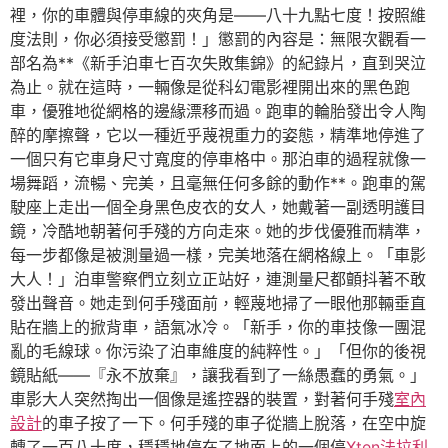
裡，你的車體與停車線的夾角是——八十九點七度！按照維
度法則，你必須接受懲罰！」懲罰的內容是：無限次觀看一
部名為**《新手泊車七百次失敗集錦》的紀錄片，直到哭泣
為止。就在這時，一輛像是從科幻電影裡開出來的黑色跑
車，優雅地從網格的邊緣漂移而過。跑車的輪胎發出令人陶
醉的摩擦聲，它以一種近乎蔑視重力的姿態，精準地停進了
一個只有它車身尺寸寬度的停車格中。那泊車的過程就像一
場舞蹈，流暢、完美，且毫無任何多餘的動作**。跑車的駕
駛座上走出一個全身黑色皮衣的女人，她戴著一副透明護目
鏡，冷酷地朝著何手殘的方向走來。她的步伐優雅而精準，
每一步都像是被測量過一樣，完美地落在網格線上。「車影
大人！」泊車警察們立刻立正站好，連測量尺都顫抖著不敢
發出聲音。她走到何手殘面前，輕蔑地掃了一眼他那輛垂直
貼在牆上的掀背車，語氣冰冷。「新手，你的車技像一團混
亂的毛線球。你污染了泊車維度的純粹性。」「但你的後視
鏡貼紙——『永不放棄』，讓我看到了一絲愚蠢的勇氣。」
車影大人突然掏出一個像是遙控器的裝置，對著何手殘
室內
設計
的車子按了一下。何手殘的車子從牆上脫落，在空中旋
轉了一百八十度，穩穩地停在了地面上的一個停
Xten法拉利