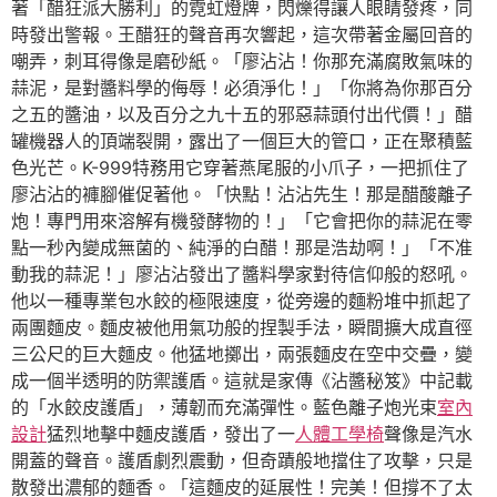
著「醋狂派大勝利」的霓虹燈牌，閃爍得讓人眼睛發疼，同
時發出警報。王醋狂的聲音再次響起，這次帶著金屬回音的
嘲弄，刺耳得像是磨砂紙。「廖沾沾！你那充滿腐敗氣味的
蒜泥，是對醬料學的侮辱！必須淨化！」「你將為你那百分
之五的醬油，以及百分之九十五的邪惡蒜頭付出代價！」醋
罐機器人的頂端裂開，露出了一個巨大的管口，正在聚積藍
色光芒。K-999特務用它穿著燕尾服的小爪子，一把抓住了
廖沾沾的褲腳催促著他。「快點！沾沾先生！那是醋酸離子
炮！專門用來溶解有機發酵物的！」「它會把你的蒜泥在零
點一秒內變成無菌的、純淨的白醋！那是浩劫啊！」「不准
動我的蒜泥！」廖沾沾發出了醬料學家對待信仰般的怒吼。
他以一種專業包水餃的極限速度，從旁邊的麵粉堆中抓起了
兩團麵皮。麵皮被他用氣功般的捏製手法，瞬間擴大成直徑
三公尺的巨大麵皮。他猛地擲出，兩張麵皮在空中交疊，變
成一個半透明的防禦護盾。這就是家傳《沾醬秘笈》中記載
的「水餃皮護盾」，薄韌而充滿彈性。藍色離子炮光束
室內
設計
猛烈地擊中麵皮護盾，發出了一
人體工學椅
聲像是汽水
開蓋的聲音。護盾劇烈震動，但奇蹟般地擋住了攻擊，只是
散發出濃郁的麵香。「這麵皮的延展性！完美！但撐不了太