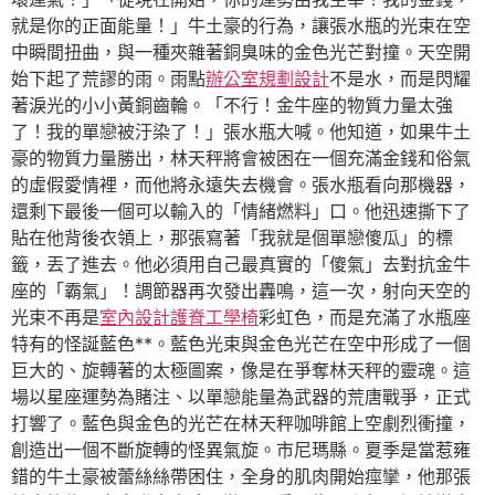
就是你的正面能量！」牛土豪的行為，讓張水瓶的光束在空
中瞬間扭曲，與一種夾雜著銅臭味的金色光芒對撞。天空開
始下起了荒謬的雨。雨點
辦公室規劃設計
不是水，而是閃耀
著淚光的小小黃銅齒輪。「不行！金牛座的物質力量太強
了！我的單戀被汙染了！」張水瓶大喊。他知道，如果牛土
豪的物質力量勝出，林天秤將會被困在一個充滿金錢和俗氣
的虛假愛情裡，而他將永遠失去機會。張水瓶看向那機器，
還剩下最後一個可以輸入的「情緒燃料」口。他迅速撕下了
貼在他背後衣領上，那張寫著「我就是個單戀傻瓜」的標
籤，丟了進去。他必須用自己最真實的「傻氣」去對抗金牛
座的「霸氣」！調節器再次發出轟鳴，這一次，射向天空的
光束不再是
室內設計
護脊工學椅
彩虹色，而是充滿了水瓶座
特有的怪誕藍色**。藍色光束與金色光芒在空中形成了一個
巨大的、旋轉著的太極圖案，像是在爭奪林天秤的靈魂。這
場以星座運勢為賭注、以單戀能量為武器的荒唐戰爭，正式
打響了。藍色與金色的光芒在林天秤咖啡館上空劇烈衝撞，
創造出一個不斷旋轉的怪異氣旋。市尼瑪縣。夏季是當惹雍
錯的牛土豪被蕾絲絲帶困住，全身的肌肉開始痙攣，他那張