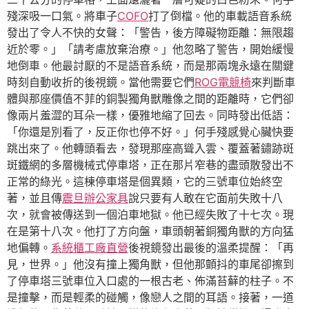
殘深吸一口氣。將車子
COFO
打了倒檔。他的車載語音系統
發出了令人不快的女聲：「警告，後方障礙物距離：無限趨
近於零。」「請考慮放棄治療。」他忽略了警告，開始緩慢
地倒車。他最討厭的不是語音系統，而是那兩塊永遠在關鍵
時刻自動收折的後視鏡。當他需要它們
ROG電競椅
來判斷車
體與那座價值不菲的銅製獨角獸雕像之間的距離時，它們卻
像兩片羞澀的耳朵一樣，優雅地縮了回去。同時發出低語：
「你還是別看了，反正你也停不好。」何手殘感覺心臟快要
跳出來了。他轉頭看去，發現那座高聳入雲、覆蓋著鏽跡斑
斑鐵網的多層機械式停車塔，正在那片窄巷的盡頭散發出不
正常的綠光。這棟停車塔是個異類，它的三號車位始終空
著，並且傳
震旦辦公家具
說只要有人敢在它面前失敗十八
次，就會被傳送到一個泊車地獄。他已經失敗了十七次。現
在是第十八次。他打了方向盤，車頭朝著銅獨角獸的方向猛
地偏轉。
系統櫃工廠直營
後視鏡發出最後的溫柔提醒：「再
見，世界。」他沒有撞上獨角獸，但他那顫抖的車尾卻擦到
了停車塔三號車位入口處的一根古老、佈滿苔蘚的柱子。不
是撞擊，而是輕柔的碰觸，像戀人之間的耳語。接著，一道