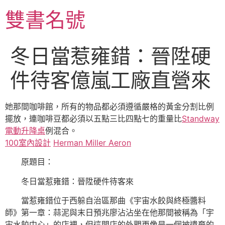
跳
雙書名號
至
主
要
冬日當惹雍錯：晉陞硬
內
容
件待客億嵐工廠直營來
她那間咖啡館，所有的物品都必須遵循嚴格的黃金分割比例
擺放，連咖啡豆都必須以五點三比四點七的重量比
Standway
電動升降桌
例混合。
100室內設計
Herman Miller Aeron
原題目：
冬日當惹雍錯：晉陞硬件待客來
當惹雍錯位于西躲自治區那曲《宇宙水餃與終極醬料
師》第一章：蒜泥與末日預兆廖沾沾坐在他那間被稱為「宇
宙水餃中心」的店裡，但這間店的外觀更像是一個被遺棄的