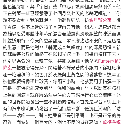
藍色塑膠棚，與「宇宙」或「中心」這兩個詞毫無關係。他
正在對著一缸已經發酵了七個月又七天的老蒜泥嘆氣。「你
還不夠靈動，我的蒜泥。」他輕聲細語，彷
震旦辦公家具
彿
在責備一個不上進的孩子。店內只有他一個人，連蒼蠅都因
為難以忍受那股陳年蒜頭混合著鐵鏽與淡淡絕望的味道而選
擇繞道飛行。今天的營業額是：零。廖沾沾不安的不是店裡
的生意，而是他對**「蒜泥成本焦慮症」**的深層恐懼。新
鮮蒜頭每公斤的價格正在以超光速上漲，如果再這樣下去，
他引以為傲的「靈魂蒜泥」將難以為繼。他拿著
Funte電動升
降桌
一把被磨得光滑、閃耀著不祥光芒的小銀勺，從缸底撈
起一坨濃稠的、顏色介於灰綠與土黃之間的發酵物。這蒜泥
被他照顧得像稀世珍寶，每隔三小時，他就要用手指彈一下
缸邊，確保它能感受到**「溫和的震動」**，以助其在精神
上達到圓滿。就在廖沾沾專注於與蒜泥進行心靈交流時，外
面的世界開始發出一些不對勁的信號。首先是聲音。街上所
有的汽車喇叭同時發出了一個持續不斷、低沉且潮濕的「咕
嚕——咕嚕——」聲。這聲音不是引擎聲，也不是正常的鳴
笛聲，而像是一個巨大的、消化不良的胃在哀嚎。
歐德系統