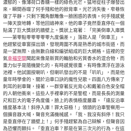
濃郁的、像薄荷口香糖一樣的綠色光芒。猛地從柱子爆發出
來，瞬間吞噬了何手殘和他的掀背車。光芒消失後，窄巷恢
復了平靜，只剩下獨角獸雕像一臉困惑的表情。何手殘感覺
一陣天旋地轉，等他回過神來，他的車子竟然垂直停在一個
貼滿了巨大獎狀的牆壁上。獎狀上寫著：「完美倒車入庫獎
——第零點零零零零零九度偏差。」落款人是「倒車王」。
他趕緊從車窗探出頭，發現周圍不再是熟悉的城市街道，而
是一望無際、由無數白線和編號組成的巨大網格。這裡的空
氣
幸福空間
聞起來像是新買的輪胎和劣質香水的混合物，而
重力似乎是隨機變化的，有時感覺很重，有時像漂浮在游泳
池裡。他試圖按喇叭，但喇叭發出的不是「叭叭」，而是他
童年時學會的、關於泊車口訣的魔性兒歌。四面八方傳來了
刺耳的剎車聲，接著，一群穿著反光背心和戴著白色安全帽
的人朝他衝來。這些人手裡拿的不是警棍，而是長長的測量
尺和巨大的電子角度儀，臉上的表情極度嚴肅。「違反泊車
維度基本法！斜停入庫！罪大惡極！」領頭的泊車警察用一
個擴音器大喊，聲音充滿機械感。「我、我沒有斜停！我只
是垂直停在了牆壁上！」何手殘趕緊為自己辯解，但聲音因
為恐懼而顫抖。「垂直泊車？那是在第三次元的行為，在這