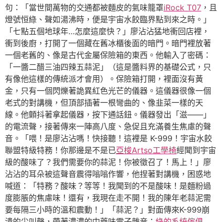
句：「當世間萬物的交通都被麵皮的氣味籠罩
iRock T07
，且
燈號恒綠、聲如湯沸時，便是宇宙水餃臨界點到來之時。」
「七點五個地球年…怎麼這麼快？」廖沾沾猛地衝回店裡，
衝到後廚，打開了一個藏在舊冰櫃後面的暗門。暗門裡放著
一個老舊的、像是古代金屬保險箱的東西。他輸入了密碼：
「一醬二醋三油四辣五蒜泥」（這是醬料界的基礎公式，只
有像他這樣的傳統派才會用）。保險箱打開，裡面沒有黃
金，只有一個閃爍著詭異紅色光芒的儀器。這儀器很像一個
老式的對講機，但頂部插著一根彎曲的、像韭菜一樣的天
線。他顫抖著拿起儀器，按下通話鈕。儀器發出「滋——」
的電流聲，接著傳來一陣高八度、急促且充滿養生焦慮的聲
音。「喂！是廖沾沾嗎！快接聽！這裡是 K-999！宇宙水餃
聯盟特級特務！你那邊是不是已
亞梭Artso工學椅
經聞到宇宙
級的酸味了？我們需要你的蒜泥！你被徵召了！馬上！」廖
沾沾的耳朵被這聲音震得嗡嗡作響，他捏著對講機，困惑地
喊道：「特務？酸味？等等！我聞到的不是酸味！是麵粉過
度膨脹的焦慮味！還有，我現在走不開！我的陳年老蒜泥需
要每隔三小時的溫和震動！」「蒜泥？」對面傳來K-999崩
潰的尖叫聲，帶著濃濃的中藥味電子雜音：
綠的系統傢俱