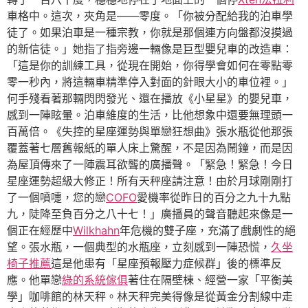
車格中。這次，夾角是——零度。「你被分配給我的泊車學
徒了。如果泊車是一種宗教，你就是那個連方向盤都沒摸過
的新信徒。」她指了指旁邊一輛像是巨型嬰兒車的改造車：
「這是你的訓練工具，從現在開始，你得學會如何在零點零
零一秒內，將這輛車精準停入對面的針眼大小的車位裡。」
何手殘看著那輛閃閃發光、還在播放《小星星》的嬰兒車，
感到一陣眩暈。泊車維度的生活，比他想象中還要無理頭一
百萬倍。《失控的星座運勢與單戀狂想曲》張水瓶從他那張
覆蓋著七層舊報紙的單人床上驚醒，不是因為鬧鐘，而是因
為屋頂傳來了一陣震耳欲聾的廣播聲。「緊急！緊急！今日
星座運勢超級大修正！所有天秤座請注意！由於月球剛剛打
了一個噴嚏，您的戀
COFO
愛機率從昨日的百分之九十九點
九，陡降至負百分之八十七！」廣播員的聲音聽起來像是一
個正在經歷中
Wilkhahn
年危機的雙子座，充滿了戲劇性的絕
望。張水瓶，一個典型的水瓶座，立刻感到一陣恐慌，
久坐
椅子推薦
這是他患有「星座預報壓力症候群」後的標準反
應。他單戀
綠的系統傢俱
著住在隔壁棟、經營一家「平衡美
學」咖啡館的林天秤。林天秤完美得像是從黃金分割線中走