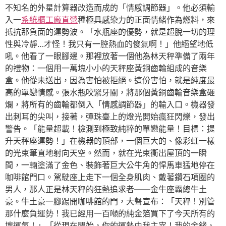
不知名的外星計算器改造而成的「情感調節器」。他必須輸
入一
系統櫃工廠直營
種極具感染力的正面情緒作為燃料，來
抵抗那負面的運勢波。「水瓶座的優勢，就是超脫一切的理
性與冷靜…才怪！我只有一腔熱血的傻氣啊！」他絕望地低
吼。他看了一眼腳邊。那裡放著一個他為林天秤準備了兩年
的禮物：一個用一萬塊小小的天秤座黃銅齒輪組成的音樂
盒。他從未送出，因為害怕被拒絕。這份害怕，就是純度最
高的單戀情感。張水瓶咬緊牙關，將那個黃銅齒輪音樂盒砸
爛，將所有的齒輪都倒入「情感調節器」的輸入口。機器發
出刺耳的尖叫，接著，彈珠臺上的燈光開始瘋狂閃爍，發出
警告。「能量超載！檢測到極致純粹的單戀能量！目標：提
升天秤座運勢！」在機器的頂部，一個巨大的、像彩虹一樣
的光束筆直地射向天空。然而，就在光束衝出屋頂的一瞬
間，一輛塗滿了金色、裝飾著巨大公牛角的悍馬車猛地停在
咖啡館門口。駕駛座上走下一個全身肌肉、戴著鑽石項圈的
男人，那人正是林天秤的狂熱追求者——金牛座霸總牛土
豪。牛土豪一腳踢開咖啡館的門，大聲宣布：「天秤！別管
那什麼負運勢！我已經用一百噸的純金箔買下了今天所有的
壞運氣！」「從現在開始，你的運勢由我主宰！我的金錢，