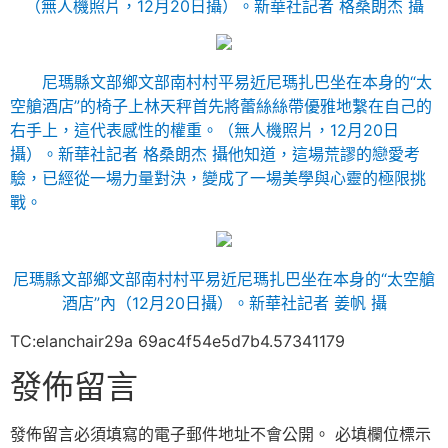
（無人機照片，12月20日攝）。
新華社記者 格桑朗杰 攝
尼瑪縣文部鄉文部南村村平易近尼瑪扎巴坐在本身的“太
空艙酒店”的椅子上林天秤首先將蕾絲絲帶優雅地繫在自己的
右手上，這代表感性的權重。（無人機照片，12月20日
攝）。
新華社記者 格桑朗杰 攝
他知道，這場荒謬的戀愛考
驗，已經從一場力量對決，變成了一場美學與心靈的極限挑
戰。
尼瑪縣文部鄉文部南村村平易近尼瑪扎巴坐在本身的“太空艙
酒店”內（12月20日攝）。
新華社記者 姜帆 攝
TC:elanchair29a 69ac4f54e5d7b4.57341179
發佈留言
發佈留言必須填寫的電子郵件地址不會公開。
必填欄位標示