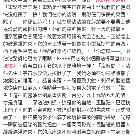
「重點不是蒜泥！重點是**時空正在彎曲！**我們的推進器
快沒紅棗了！快！我們在你的後院！別帶任何多餘的東西！
除了——你那缸蒜泥！」就在廖沾沾還在糾結要不要帶上他
最珍愛的那把銀勺時，外面的牆壁傳來一聲巨大的撞擊。一
個穿著黑色燕尾服、戴著太陽眼鏡的太空吉娃娃，正從牆上
的破洞鑽進來。它的背上揹著一個像是小型瓦斯桶的東西，
桶上用毛筆寫著「極品紅棗枸杞燃料」。「你怎麼——」廖
沾沾驚訝地瞪大了眼睛。K-999用它的小短腿站得筆直
Xten
法拉利
，戴著白色手套的爪子優雅地一揮：「沒時間了，沾
沾先生！宇宙水餃快要拉肚子了！我們必須在你被醋酸離子
炮鎖定前離開！」話音未落，一股極致尖銳、刺鼻的酸氣猛
地從店門口灌入，伴隨著一個狂妄自大的電子音效：「警
告！這裡的醬油比例嚴重失衡！百分之九十九點九九的醋，
才是真理！」廖沾沾知道，這是他的宿敵，王醋狂，已經找
上門了。他的宇宙冒險，被迫從他對蒜泥的焦慮中，正式開
始了。一個狂妄的影子佔滿了那扇被撞破的牆門邊緣，光線
一瞬間被極端的酸氣扭曲。一個閃閃發光、像醋罐的機器人
緩緩漂浮進來，它的底座還不斷噴射著白色醋霧。它身上掛