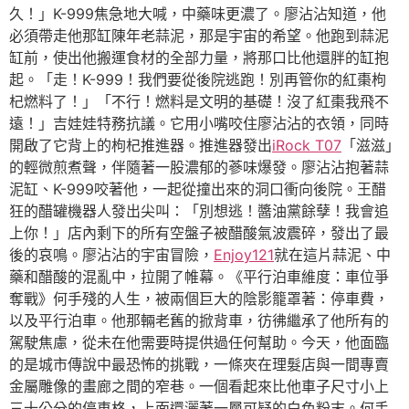
久！」K-999焦急地大喊，中藥味更濃了。廖沾沾知道，他
必須帶走他那缸陳年老蒜泥，那是宇宙的希望。他跑到蒜泥
缸前，使出他搬運食材的全部力量，將那口比他還胖的缸抱
起。「走！K-999！我們要從後院逃跑！別再管你的紅棗枸
杞燃料了！」「不行！燃料是文明的基礎！沒了紅棗我飛不
遠！」吉娃娃特務抗議。它用小嘴咬住廖沾沾的衣領，同時
開啟了它背上的枸杞推進器。推進器發出
iRock T07
「滋滋」
的輕微煎煮聲，伴隨著一股濃郁的蔘味爆發。廖沾沾抱著蒜
泥缸、K-999咬著他，一起從撞出來的洞口衝向後院。王醋
狂的醋罐機器人發出尖叫：「別想逃！醬油黨餘孽！我會追
上你！」店內剩下的所有空盤子被醋酸氣波震碎，發出了最
後的哀鳴。廖沾沾的宇宙冒險，
Enjoy121
就在這片蒜泥、中
藥和醋酸的混亂中，拉開了帷幕。《平行泊車維度：車位爭
奪戰》何手殘的人生，被兩個巨大的陰影籠罩著：停車費，
以及平行泊車。他那輛老舊的掀背車，彷彿繼承了他所有的
駕駛焦慮，從未在他需要時提供過任何幫助。今天，他面臨
的是城市傳說中最恐怖的挑戰，一條夾在理髮店與一間專賣
金屬雕像的畫廊之間的窄巷。一個看起來比他車子尺寸小上
三十公分的停車格，上面還灑著一層可疑的白色粉末。何手