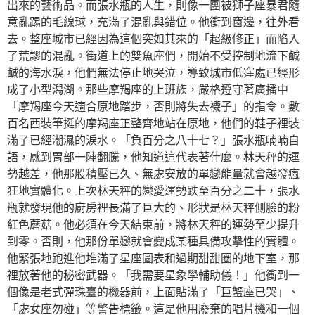
出來的藝術品。而張水瓶的人生，則像一團被獅子座暴君隨
意亂踢的毛線球，充滿了混亂與錯位。他衝到窗邊，往外看
去。整座城市已經因為這個突如其來的「超級修正」而陷入
了荒謬的混亂。街道上的雙魚座們，開始不受控制地流下鹹
鹹的海水淚，他們無法停止地哭泣，導致城市低窪處已經形
成了小型潟湖。那些摩羯座的上班族，嚴格遵守著廣播中
「摩羯座今天適合原地踏步，否則將失去襪子」的指令。數
百名西裝筆挺的摩羯座正整齊地站在原地，他們的鞋子裡裝
滿了已經潮濕的淚水。「負百分之八十七？」張水瓶喃喃自
語，感到胃部一陣翻騰，他知道這代表著什麼。林天秤的運
勢越差，他那股積壓已久、無處安放的單戀能量就會越發瘋
狂地實體化。上次林天秤的戀愛運勢跌至百分之二十，張水
瓶就發現他的廚房裡長滿了巨大的、形狀是林天秤側臉的粉
紅色蘑菇。他必須在今天結束前，將林天秤的運勢至少提升
到零。否則，他那份單戀就會變成某種具備攻擊性的實體。
他緊張地跑進他堆滿了星座圖表和過期甜甜圈的地下室，那
裡放著他的秘密武器。「我需要星象學輔助儀！」他衝到一
個像是老式彈珠臺的機器前，上面貼滿了「巨蟹座已哭」、
「處女座勿碰」等警告標籤。這是他用廢棄的唱片機和一個