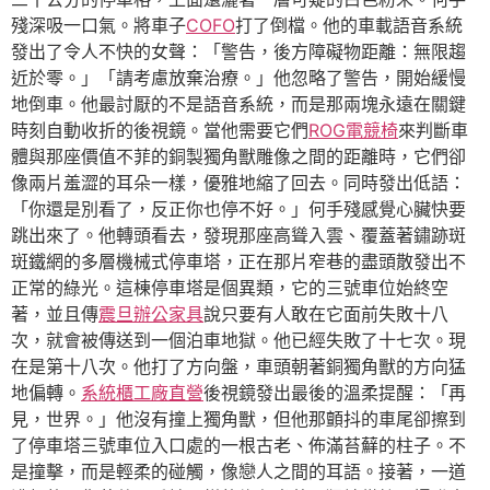
殘深吸一口氣。將車子
COFO
打了倒檔。他的車載語音系統
發出了令人不快的女聲：「警告，後方障礙物距離：無限趨
近於零。」「請考慮放棄治療。」他忽略了警告，開始緩慢
地倒車。他最討厭的不是語音系統，而是那兩塊永遠在關鍵
時刻自動收折的後視鏡。當他需要它們
ROG電競椅
來判斷車
體與那座價值不菲的銅製獨角獸雕像之間的距離時，它們卻
像兩片羞澀的耳朵一樣，優雅地縮了回去。同時發出低語：
「你還是別看了，反正你也停不好。」何手殘感覺心臟快要
跳出來了。他轉頭看去，發現那座高聳入雲、覆蓋著鏽跡斑
斑鐵網的多層機械式停車塔，正在那片窄巷的盡頭散發出不
正常的綠光。這棟停車塔是個異類，它的三號車位始終空
著，並且傳
震旦辦公家具
說只要有人敢在它面前失敗十八
次，就會被傳送到一個泊車地獄。他已經失敗了十七次。現
在是第十八次。他打了方向盤，車頭朝著銅獨角獸的方向猛
地偏轉。
系統櫃工廠直營
後視鏡發出最後的溫柔提醒：「再
見，世界。」他沒有撞上獨角獸，但他那顫抖的車尾卻擦到
了停車塔三號車位入口處的一根古老、佈滿苔蘚的柱子。不
是撞擊，而是輕柔的碰觸，像戀人之間的耳語。接著，一道