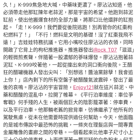
久！」K-999焦急地大喊，中藥味更濃了。廖沾沾知道，他
必須帶走他那缸陳年老蒜泥，那是宇宙的希望。他跑到蒜泥
缸前，使出他搬運食材的全部力量，將那口比他還胖的缸抱
起。「走！K-999！我們要從後院逃跑！別再管你的紅棗枸
杞燃料了！」「不行！燃料是文明的基礎！沒了紅棗我飛不
遠！」吉娃娃特務抗議。它用小嘴咬住廖沾沾的衣領，同時
開啟了它背上的枸杞推進器。推進器發出
iRock T07
「滋滋」
的輕微煎煮聲，伴隨著一股濃郁的蔘味爆發。廖沾沾抱著蒜
泥缸、K-999咬著他，一起從撞出來的洞口衝向後院。王醋
狂的醋罐機器人發出尖叫：「別想逃！醬油黨餘孽！我會追
上你！」店內剩下的所有空盤子被醋酸氣波震碎，發出了最
後的哀鳴。廖沾沾的宇宙冒險，
Enjoy121
就在這片蒜泥、中
藥和醋酸的混亂中，拉開了帷幕。《平行泊車維度：車位爭
奪戰》何手殘的人生，被兩個巨大的陰影籠罩著：停車費，
以及平行泊車。他那輛老舊的掀背車，彷彿繼承了他所有的
駕駛焦慮，從未在他需要時提供過任何幫助。今天，他面臨
的是城市傳說中最恐怖的挑戰，一條夾在理髮店與一間專賣
金屬雕像的畫廊之間的窄巷。一個看起來比他車子尺寸小上
三十公分的停車格，上面還灑著一層可疑的白色粉末。何手