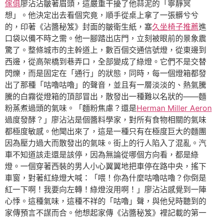
傢俱
廖沾沾皺著眉頭，這嚴重干擾了他蒜泥的「寧靜冥
想」。他決定出去看個究竟，順手從桌上拿了一張髒兮兮
的，印著《沾醬秘笈》封面的皺衛生紙，塞
久坐椅子推薦
進
口袋以備不時之需。他一腳踏出店門，立刻被眼前的景象震
驚了。整條城市的主幹道上，數百個交通信號燈，從東邊到
西邊，從高架橋到巷弄口，全部變成了綠燈。它們不是交替
閃爍，而是固定在「通行」的狀態，同時，每一個燈箱都發
出了那種「咕嚕咕嚕」的聲音，並且有一層淡淡的、熱氣騰
騰的白霧從燈箱的頂部冒出，散發出一種難以名狀的——麵
粉蒸煮過頭的氣味。「麵粉焦慮？還是
Herman Miller Aeron
過度發酵？」廖沾沾是個醬料學家，對所有食物相關的氣味
都極度敏感。他聞出來了，這是一種只有在極度巨大的麵團
因為壓力過大而散發出的氣味。街上的行人陷入了混亂。汽
車不知道該走還是該停，因為無論從哪個方向看，都是綠
燈。一個穿著西裝的男人小心翼翼地把車停在路中央，搖下
車窗，對著紅綠燈大喊：「喂！你為什麼咕嚕咕嚕？你倒是
紅一下啊！我要向左轉！綠燈沒用啊！」廖沾沾感覺到一陣
心悸。這種氣味，這種不祥的「咕嚕」聲，與他兒時聽到的
家傳預言不謀而合。他想起家傳《沾醬秘笈》裡記載的第一