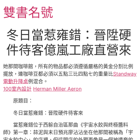
跳
雙書名號
至
主
要
冬日當惹雍錯：晉陞硬
內
容
件待客億嵐工廠直營來
她那間咖啡館，所有的物品都必須遵循嚴格的黃金分割比例
擺放，連咖啡豆都必須以五點三比四點七的重量比
Standway
電動升降桌
例混合。
100室內設計
Herman Miller Aeron
原題目：
冬日當惹雍錯：晉陞硬件待客來
當惹雍錯位于西躲自治區那曲《宇宙水餃與終極醬料
師》第一章：蒜泥與末日預兆廖沾沾坐在他那間被稱為「宇
宙水餃中心」的店裡，但這間店的外觀更像是一個被遺棄的