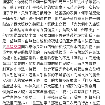
濃郁的、像薄荷口香糖一樣的綠色光芒。猛地從柱子爆發出
來，瞬間吞噬了何手殘和他的掀背車。光芒消失後，窄巷恢
復了平靜，只剩下獨角獸雕像一臉困惑的表情。何手殘感覺
一陣天旋地轉，等他回過神來，他的車子竟然垂直停在一個
貼滿了巨大獎狀的牆壁上。獎狀上寫著：「完美倒車入庫獎
——第零點零零零零零九度偏差。」落款人是「倒車王」。
他趕緊從車窗探出頭，發現周圍不再是熟悉的城市街道，而
是一望無際、由無數白線和編號組成的巨大網格。這裡的空
氣
幸福空間
聞起來像是新買的輪胎和劣質香水的混合物，而
重力似乎是隨機變化的，有時感覺很重，有時像漂浮在游泳
池裡。他試圖按喇叭，但喇叭發出的不是「叭叭」，而是他
童年時學會的、關於泊車口訣的魔性兒歌。四面八方傳來了
刺耳的剎車聲，接著，一群穿著反光背心和戴著白色安全帽
的人朝他衝來。這些人手裡拿的不是警棍，而是長長的測量
尺和巨大的電子角度儀，臉上的表情極度嚴肅。「違反泊車
維度基本法！斜停入庫！罪大惡極！」領頭的泊車警察用一
個擴音器大喊，聲音充滿機械感。「我、我沒有斜停！我只
是垂直停在了牆壁上！」何手殘趕緊為自己辯解，但聲音因
為恐懼而顫抖。「垂直泊車？那是在第三次元的行為，在這