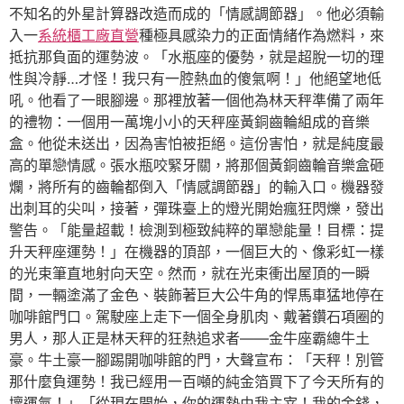
不知名的外星計算器改造而成的「情感調節器」。他必須輸
入一
系統櫃工廠直營
種極具感染力的正面情緒作為燃料，來
抵抗那負面的運勢波。「水瓶座的優勢，就是超脫一切的理
性與冷靜…才怪！我只有一腔熱血的傻氣啊！」他絕望地低
吼。他看了一眼腳邊。那裡放著一個他為林天秤準備了兩年
的禮物：一個用一萬塊小小的天秤座黃銅齒輪組成的音樂
盒。他從未送出，因為害怕被拒絕。這份害怕，就是純度最
高的單戀情感。張水瓶咬緊牙關，將那個黃銅齒輪音樂盒砸
爛，將所有的齒輪都倒入「情感調節器」的輸入口。機器發
出刺耳的尖叫，接著，彈珠臺上的燈光開始瘋狂閃爍，發出
警告。「能量超載！檢測到極致純粹的單戀能量！目標：提
升天秤座運勢！」在機器的頂部，一個巨大的、像彩虹一樣
的光束筆直地射向天空。然而，就在光束衝出屋頂的一瞬
間，一輛塗滿了金色、裝飾著巨大公牛角的悍馬車猛地停在
咖啡館門口。駕駛座上走下一個全身肌肉、戴著鑽石項圈的
男人，那人正是林天秤的狂熱追求者——金牛座霸總牛土
豪。牛土豪一腳踢開咖啡館的門，大聲宣布：「天秤！別管
那什麼負運勢！我已經用一百噸的純金箔買下了今天所有的
壞運氣！」「從現在開始，你的運勢由我主宰！我的金錢，