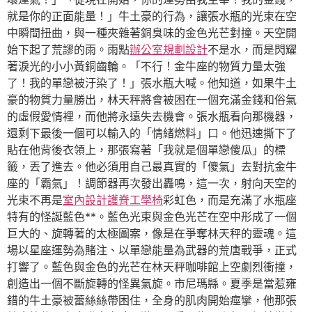
就是你的正面能量！」牛土豪的行為，讓張水瓶的光束在空
中瞬間扭曲，與一種夾雜著銅臭味的金色光芒對撞。天空開
始下起了荒謬的雨。雨點
辦公室規劃設計
不是水，而是閃耀
著淚光的小小黃銅齒輪。「不行！金牛座的物質力量太強
了！我的單戀被汙染了！」張水瓶大喊。他知道，如果牛土
豪的物質力量勝出，林天秤將會被困在一個充滿金錢和俗氣
的虛假愛情裡，而他將永遠失去機會。張水瓶看向那機器，
還剩下最後一個可以輸入的「情緒燃料」口。他迅速撕下了
貼在他背後衣領上，那張寫著「我就是個單戀傻瓜」的標
籤，丟了進去。他必須用自己最真實的「傻氣」去對抗金牛
座的「霸氣」！調節器再次發出轟鳴，這一次，射向天空的
光束不再是
室內設計
護脊工學椅
彩虹色，而是充滿了水瓶座
特有的怪誕藍色**。藍色光束與金色光芒在空中形成了一個
巨大的、旋轉著的太極圖案，像是在爭奪林天秤的靈魂。這
場以星座運勢為賭注、以單戀能量為武器的荒唐戰爭，正式
打響了。藍色與金色的光芒在林天秤咖啡館上空劇烈衝撞，
創造出一個不斷旋轉的怪異氣旋。市尼瑪縣。夏季是當惹雍
錯的牛土豪被蕾絲絲帶困住，全身的肌肉開始痙攣，他那張