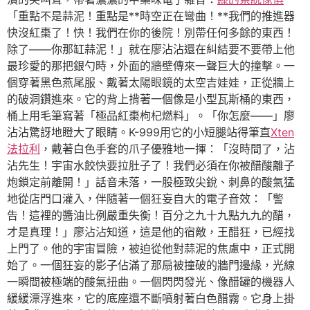
「重點不是蒜泥！重點是**時空正在彎曲！**我們的推進器
快沒紅棗了！快！我們在你的後院！別帶任何多餘的東西！
除了——你那缸蒜泥！」就在廖沾沾還在糾結要不要帶上他
最珍愛的那把銀勺時，外面的牆壁傳來一聲巨大的撞擊。一
個穿著黑色燕尾服、戴著太陽眼鏡的太空吉娃娃，正從牆上
的破洞鑽進來。它的背上揹著一個像是小型瓦斯桶的東西，
桶上用毛筆寫著「極品紅棗枸杞燃料」。「你怎麼——」廖
沾沾驚訝地瞪大了眼睛。K-999用它的小短腿站得筆直
Xten
法拉利
，戴著白色手套的爪子優雅地一揮：「沒時間了，沾
沾先生！宇宙水餃快要拉肚子了！我們必須在你被醋酸離子
炮鎖定前離開！」話音未落，一股極致尖銳、刺鼻的酸氣猛
地從店門口灌入，伴隨著一個狂妄自大的電子音效：「警
告！這裡的醬油比例嚴重失衡！百分之九十九點九九的醋，
才是真理！」廖沾沾知道，這是他的宿敵，王醋狂，已經找
上門了。他的宇宙冒險，被迫從他對蒜泥的焦慮中，正式開
始了。一個狂妄的影子佔滿了那扇被撞破的牆門邊緣，光線
一瞬間被極端的酸氣扭曲。一個閃閃發光、像醋罐的機器人
緩緩漂浮進來，它的底座還不斷噴射著白色醋霧。它身上掛