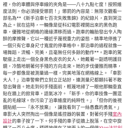
裡，你的車體與停車線的夾角是——八十九點七度！按照維
度法則，你必須接受懲罰！」懲罰的內容是：無限次觀看一
部名為**《新手泊車七百次失敗集錦》的紀錄片，直到哭泣
為止。就在這時，一輛像是從科幻電影裡開出來的黑色跑
車，優雅地從網格的邊緣漂移而過。跑車的輪胎發出令人陶
醉的摩擦聲，它以一種近乎蔑視重力的姿態，精準地停進了
一個只有它車身尺寸寬度的停車格中。那泊車的過程就像一
場舞蹈，流暢、完美，且毫無任何多餘的動作**。跑車的駕
駛座上走出一個全身黑色皮衣的女人，她戴著一副透明護目
鏡，冷酷地朝著何手殘的方向走來。她的步伐優雅而精準，
每一步都像是被測量過一樣，完美地落在網格線上。「車影
大人！」泊車警察們立刻立正站好，連測量尺都顫抖著不敢
發出聲音。她走到何手殘面前，輕蔑地掃了一眼他那輛垂直
貼在牆上的掀背車，語氣冰冷。「新手，你的車技像一團混
亂的毛線球。你污染了泊車維度的純粹性。」「但你的後視
鏡貼紙——『永不放棄』，讓我看到了一絲愚蠢的勇氣。」
車影大人突然掏出一個像是遙控器的裝置，對著何手殘
室內
設計
的車子按了一下。何手殘的車子從牆上脫落，在空中旋
轉了一百八十度，穩穩地停在了地面上的一個停
Xten法拉利