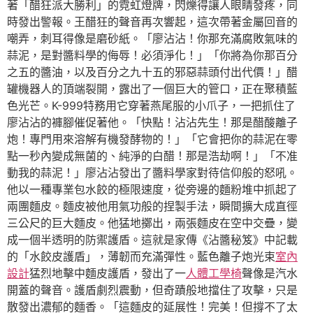
著「醋狂派大勝利」的霓虹燈牌，閃爍得讓人眼睛發疼，同
時發出警報。王醋狂的聲音再次響起，這次帶著金屬回音的
嘲弄，刺耳得像是磨砂紙。「廖沾沾！你那充滿腐敗氣味的
蒜泥，是對醬料學的侮辱！必須淨化！」「你將為你那百分
之五的醬油，以及百分之九十五的邪惡蒜頭付出代價！」醋
罐機器人的頂端裂開，露出了一個巨大的管口，正在聚積藍
色光芒。K-999特務用它穿著燕尾服的小爪子，一把抓住了
廖沾沾的褲腳催促著他。「快點！沾沾先生！那是醋酸離子
炮！專門用來溶解有機發酵物的！」「它會把你的蒜泥在零
點一秒內變成無菌的、純淨的白醋！那是浩劫啊！」「不准
動我的蒜泥！」廖沾沾發出了醬料學家對待信仰般的怒吼。
他以一種專業包水餃的極限速度，從旁邊的麵粉堆中抓起了
兩團麵皮。麵皮被他用氣功般的捏製手法，瞬間擴大成直徑
三公尺的巨大麵皮。他猛地擲出，兩張麵皮在空中交疊，變
成一個半透明的防禦護盾。這就是家傳《沾醬秘笈》中記載
的「水餃皮護盾」，薄韌而充滿彈性。藍色離子炮光束
室內
設計
猛烈地擊中麵皮護盾，發出了一
人體工學椅
聲像是汽水
開蓋的聲音。護盾劇烈震動，但奇蹟般地擋住了攻擊，只是
散發出濃郁的麵香。「這麵皮的延展性！完美！但撐不了太