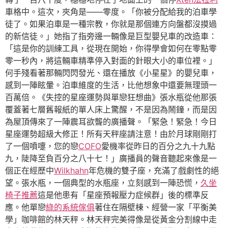
車格中。這次，夾角是——零度。「你被分配給我的泊車學
徒了。如果泊車是一種宗教，你就是那個連方向盤都沒摸過
的新信徒。」她指了指旁邊一輛像是巨型嬰兒車的改造車：
「這是你的訓練工具，從現在開始，你得學會如何在零點零
零一秒內，將這輛車精準停入對面的針眼大小的車位裡。」
何手殘看著那輛閃閃發光、還在播放《小星星》的嬰兒車，
感到一陣眩暈。泊車維度的生活，比他想象中還要無理頭一
百萬倍。《失控的星座運勢與單戀狂想曲》張水瓶從他那張
覆蓋著七層舊報紙的單人床上驚醒，不是因為鬧鐘，而是因
為屋頂傳來了一陣震耳欲聾的廣播聲。「緊急！緊急！今日
星座運勢超級大修正！所有天秤座請注意！由於月球剛剛打
了一個噴嚏，您的戀
COFO
愛機率從昨日的百分之九十九點
九，陡降至負百分之八十七！」廣播員的聲音聽起來像是一
個正在經歷中
Wilkhahn
年危機的雙子座，充滿了戲劇性的絕
望。張水瓶，一個典型的水瓶座，立刻感到一陣恐慌，
久坐
椅子推薦
這是他患有「星座預報壓力症候群」後的標準反
應。他單戀
綠的系統傢俱
著住在隔壁棟、經營一家「平衡美
學」咖啡館的林天秤。林天秤完美得像是從黃金分割線中走