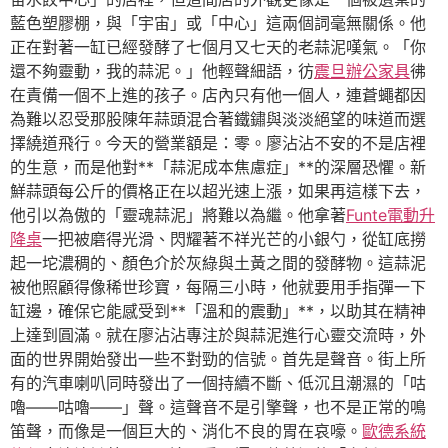
藍色塑膠棚，與「宇宙」或「中心」這兩個詞毫無關係。他
正在對著一缸已經發酵了七個月又七天的老蒜泥嘆氣。「你
還不夠靈動，我的蒜泥。」他輕聲細語，彷
震旦辦公家具
彿
在責備一個不上進的孩子。店內只有他一個人，連蒼蠅都因
為難以忍受那股陳年蒜頭混合著鐵鏽與淡淡絕望的味道而選
擇繞道飛行。今天的營業額是：零。廖沾沾不安的不是店裡
的生意，而是他對**「蒜泥成本焦慮症」**的深層恐懼。新
鮮蒜頭每公斤的價格正在以超光速上漲，如果再這樣下去，
他引以為傲的「靈魂蒜泥」將難以為繼。他拿著
Funte電動升
降桌
一把被磨得光滑、閃耀著不祥光芒的小銀勺，從缸底撈
起一坨濃稠的、顏色介於灰綠與土黃之間的發酵物。這蒜泥
被他照顧得像稀世珍寶，每隔三小時，他就要用手指彈一下
缸邊，確保它能感受到**「溫和的震動」**，以助其在精神
上達到圓滿。就在廖沾沾專注於與蒜泥進行心靈交流時，外
面的世界開始發出一些不對勁的信號。首先是聲音。街上所
有的汽車喇叭同時發出了一個持續不斷、低沉且潮濕的「咕
嚕——咕嚕——」聲。這聲音不是引擎聲，也不是正常的鳴
笛聲，而像是一個巨大的、消化不良的胃在哀嚎。
歐德系統