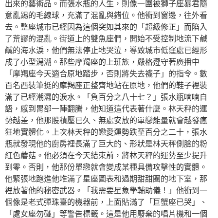
出來的藝術品。而張水瓶的人生，則像一團被獅子座暴君隨
意亂踢的毛線球，充滿了混亂與錯位。他衝到窗邊，往外看
去。整座城市已經因為這個突如其來的「超級修正」而陷入
了荒謬的混亂。街道上的雙魚座們，開始不受控制地流下鹹
鹹的海水淚，他們無法停止地哭泣，導致城市低窪處已經形
成了小型潟湖。那些摩羯座的上班族，嚴格遵守著廣播中
「摩羯座今天適合原地踏步，否則將失去襪子」的指令。數
百名西裝筆挺的摩羯座正整齊地站在原地，他們的鞋子裡裝
滿了已經潮濕的淚水。「負百分之八十七？」張水瓶喃喃自
語，感到胃部一陣翻騰，他知道這代表著什麼。林天秤的運
勢越差，他那股積壓已久、無處安放的單戀能量就會越發瘋
狂地實體化。上次林天秤的戀愛運勢跌至百分之二十，張水
瓶就發現他的廚房裡長滿了巨大的、形狀是林天秤側臉的粉
紅色蘑菇。他必須在今天結束前，將林天秤的運勢至少提升
到零。否則，他那份單戀就會變成某種具備攻擊性的實體。
他緊張地跑進他堆滿了星座圖表和過期甜甜圈的地下室，那
裡放著他的秘密武器。「我需要星象學輔助儀！」他衝到一
個像是老式彈珠臺的機器前，上面貼滿了「巨蟹座已哭」、
「處女座勿碰」等警告標籤。這是他用廢棄的唱片機和一個