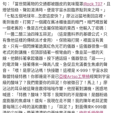
句：「當世間萬物的交通都被麵皮的氣味籠罩
iRock T07
，且
燈號恒綠、聲如湯沸時，便是宇宙水餃臨界點到來之時。」
「七點五個地球年…怎麼這麼快？」廖沾沾猛地衝回店裡，
衝到後廚，打開了一個藏在舊冰櫃後面的暗門。暗門裡放著
一個老舊的、像是古代金屬保險箱的東西。他輸入了密碼：
「一醬二醋三油四辣五蒜泥」（這是醬料界的基礎公式，只
有像他這樣的傳統派才會用）。保險箱打開，裡面沒有黃
金，只有一個閃爍著詭異紅色光芒的儀器。這儀器很像一個
老式的對講機，但頂部插著一根彎曲的、像韭菜一樣的天
線。他顫抖著拿起儀器，按下通話鈕。儀器發出「滋——」
的電流聲，接著傳來一陣高八度、急促且充滿養生焦慮的聲
音。「喂！是廖沾沾嗎！快接聽！這裡是 K-999！宇宙水餃
聯盟特級特務！你那邊是不是已
亞梭Artso工學椅
經聞到宇宙
級的酸味了？我們需要你的蒜泥！你被徵召了！馬上！」廖
沾沾的耳朵被這聲音震得嗡嗡作響，他捏著對講機，困惑地
喊道：「特務？酸味？等等！我聞到的不是酸味！是麵粉過
度膨脹的焦慮味！還有，我現在走不開！我的陳年老蒜泥需
要每隔三小時的溫和震動！」「蒜泥？」對面傳來K-999崩
潰的尖叫聲，帶著濃濃的中藥味電子雜音：
綠的系統傢俱