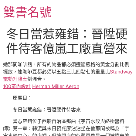
跳
雙書名號
至
主
要
冬日當惹雍錯：晉陞硬
內
容
件待客億嵐工廠直營來
她那間咖啡館，所有的物品都必須遵循嚴格的黃金分割比例
擺放，連咖啡豆都必須以五點三比四點七的重量比
Standway
電動升降桌
例混合。
100室內設計
Herman Miller Aeron
原題目：
冬日當惹雍錯：晉陞硬件待客來
當惹雍錯位于西躲自治區那曲《宇宙水餃與終極醬料
師》第一章：蒜泥與末日預兆廖沾沾坐在他那間被稱為「宇
宙水餃中心」的店裡，但這間店的外觀更像是一個被遺棄的