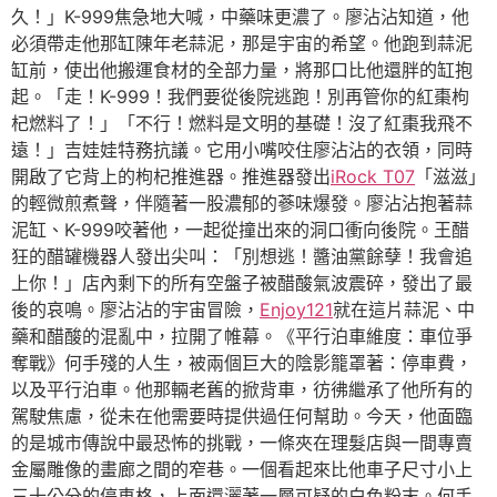
久！」K-999焦急地大喊，中藥味更濃了。廖沾沾知道，他
必須帶走他那缸陳年老蒜泥，那是宇宙的希望。他跑到蒜泥
缸前，使出他搬運食材的全部力量，將那口比他還胖的缸抱
起。「走！K-999！我們要從後院逃跑！別再管你的紅棗枸
杞燃料了！」「不行！燃料是文明的基礎！沒了紅棗我飛不
遠！」吉娃娃特務抗議。它用小嘴咬住廖沾沾的衣領，同時
開啟了它背上的枸杞推進器。推進器發出
iRock T07
「滋滋」
的輕微煎煮聲，伴隨著一股濃郁的蔘味爆發。廖沾沾抱著蒜
泥缸、K-999咬著他，一起從撞出來的洞口衝向後院。王醋
狂的醋罐機器人發出尖叫：「別想逃！醬油黨餘孽！我會追
上你！」店內剩下的所有空盤子被醋酸氣波震碎，發出了最
後的哀鳴。廖沾沾的宇宙冒險，
Enjoy121
就在這片蒜泥、中
藥和醋酸的混亂中，拉開了帷幕。《平行泊車維度：車位爭
奪戰》何手殘的人生，被兩個巨大的陰影籠罩著：停車費，
以及平行泊車。他那輛老舊的掀背車，彷彿繼承了他所有的
駕駛焦慮，從未在他需要時提供過任何幫助。今天，他面臨
的是城市傳說中最恐怖的挑戰，一條夾在理髮店與一間專賣
金屬雕像的畫廊之間的窄巷。一個看起來比他車子尺寸小上
三十公分的停車格，上面還灑著一層可疑的白色粉末。何手