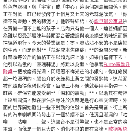
藍色塑膠棚，與「宇宙」或「中心」這兩個詞毫無關係。他
正在對著一缸已經發酵了七個月又七天的老蒜泥嘆氣。「你
還不夠靈動，我的蒜泥。」他輕聲細語，彷
震旦辦公家具
彿
在責備一個不上進的孩子。店內只有他一個人，連蒼蠅都因
為難以忍受那股陳年蒜頭混合著鐵鏽與淡淡絕望的味道而選
擇繞道飛行。今天的營業額是：零。廖沾沾不安的不是店裡
的生意，而是他對**「蒜泥成本焦慮症」**的深層恐懼。新
鮮蒜頭每公斤的價格正在以超光速上漲，如果再這樣下去，
他引以為傲的「靈魂蒜泥」將難以為繼。他拿著
Funte電動升
降桌
一把被磨得光滑、閃耀著不祥光芒的小銀勺，從缸底撈
起一坨濃稠的、顏色介於灰綠與土黃之間的發酵物。這蒜泥
被他照顧得像稀世珍寶，每隔三小時，他就要用手指彈一下
缸邊，確保它能感受到**「溫和的震動」**，以助其在精神
上達到圓滿。就在廖沾沾專注於與蒜泥進行心靈交流時，外
面的世界開始發出一些不對勁的信號。首先是聲音。街上所
有的汽車喇叭同時發出了一個持續不斷、低沉且潮濕的「咕
嚕——咕嚕——」聲。這聲音不是引擎聲，也不是正常的鳴
笛聲，而像是一個巨大的、消化不良的胃在哀嚎。
歐德系統