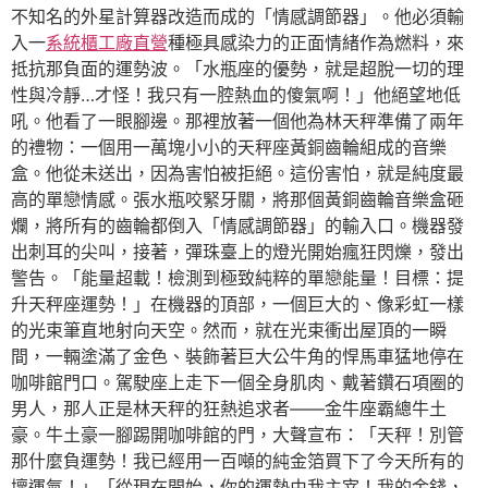
不知名的外星計算器改造而成的「情感調節器」。他必須輸
入一
系統櫃工廠直營
種極具感染力的正面情緒作為燃料，來
抵抗那負面的運勢波。「水瓶座的優勢，就是超脫一切的理
性與冷靜…才怪！我只有一腔熱血的傻氣啊！」他絕望地低
吼。他看了一眼腳邊。那裡放著一個他為林天秤準備了兩年
的禮物：一個用一萬塊小小的天秤座黃銅齒輪組成的音樂
盒。他從未送出，因為害怕被拒絕。這份害怕，就是純度最
高的單戀情感。張水瓶咬緊牙關，將那個黃銅齒輪音樂盒砸
爛，將所有的齒輪都倒入「情感調節器」的輸入口。機器發
出刺耳的尖叫，接著，彈珠臺上的燈光開始瘋狂閃爍，發出
警告。「能量超載！檢測到極致純粹的單戀能量！目標：提
升天秤座運勢！」在機器的頂部，一個巨大的、像彩虹一樣
的光束筆直地射向天空。然而，就在光束衝出屋頂的一瞬
間，一輛塗滿了金色、裝飾著巨大公牛角的悍馬車猛地停在
咖啡館門口。駕駛座上走下一個全身肌肉、戴著鑽石項圈的
男人，那人正是林天秤的狂熱追求者——金牛座霸總牛土
豪。牛土豪一腳踢開咖啡館的門，大聲宣布：「天秤！別管
那什麼負運勢！我已經用一百噸的純金箔買下了今天所有的
壞運氣！」「從現在開始，你的運勢由我主宰！我的金錢，