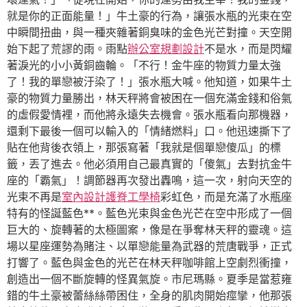
就是你的正面能量！」牛土豪的行為，讓張水瓶的光束在空
中瞬間扭曲，與一種夾雜著銅臭味的金色光芒對撞。天空開
始下起了荒謬的雨。雨點
辦公室規劃設計
不是水，而是閃耀
著淚光的小小黃銅齒輪。「不行！金牛座的物質力量太強
了！我的單戀被汙染了！」張水瓶大喊。他知道，如果牛土
豪的物質力量勝出，林天秤將會被困在一個充滿金錢和俗氣
的虛假愛情裡，而他將永遠失去機會。張水瓶看向那機器，
還剩下最後一個可以輸入的「情緒燃料」口。他迅速撕下了
貼在他背後衣領上，那張寫著「我就是個單戀傻瓜」的標
籤，丟了進去。他必須用自己最真實的「傻氣」去對抗金牛
座的「霸氣」！調節器再次發出轟鳴，這一次，射向天空的
光束不再是
室內設計
護脊工學椅
彩虹色，而是充滿了水瓶座
特有的怪誕藍色**。藍色光束與金色光芒在空中形成了一個
巨大的、旋轉著的太極圖案，像是在爭奪林天秤的靈魂。這
場以星座運勢為賭注、以單戀能量為武器的荒唐戰爭，正式
打響了。藍色與金色的光芒在林天秤咖啡館上空劇烈衝撞，
創造出一個不斷旋轉的怪異氣旋。市尼瑪縣。夏季是當惹雍
錯的牛土豪被蕾絲絲帶困住，全身的肌肉開始痙攣，他那張