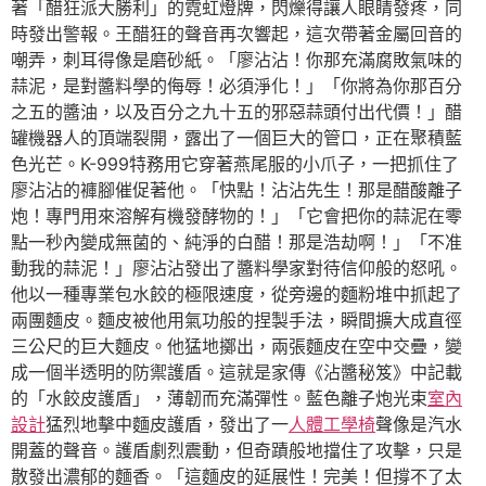
著「醋狂派大勝利」的霓虹燈牌，閃爍得讓人眼睛發疼，同
時發出警報。王醋狂的聲音再次響起，這次帶著金屬回音的
嘲弄，刺耳得像是磨砂紙。「廖沾沾！你那充滿腐敗氣味的
蒜泥，是對醬料學的侮辱！必須淨化！」「你將為你那百分
之五的醬油，以及百分之九十五的邪惡蒜頭付出代價！」醋
罐機器人的頂端裂開，露出了一個巨大的管口，正在聚積藍
色光芒。K-999特務用它穿著燕尾服的小爪子，一把抓住了
廖沾沾的褲腳催促著他。「快點！沾沾先生！那是醋酸離子
炮！專門用來溶解有機發酵物的！」「它會把你的蒜泥在零
點一秒內變成無菌的、純淨的白醋！那是浩劫啊！」「不准
動我的蒜泥！」廖沾沾發出了醬料學家對待信仰般的怒吼。
他以一種專業包水餃的極限速度，從旁邊的麵粉堆中抓起了
兩團麵皮。麵皮被他用氣功般的捏製手法，瞬間擴大成直徑
三公尺的巨大麵皮。他猛地擲出，兩張麵皮在空中交疊，變
成一個半透明的防禦護盾。這就是家傳《沾醬秘笈》中記載
的「水餃皮護盾」，薄韌而充滿彈性。藍色離子炮光束
室內
設計
猛烈地擊中麵皮護盾，發出了一
人體工學椅
聲像是汽水
開蓋的聲音。護盾劇烈震動，但奇蹟般地擋住了攻擊，只是
散發出濃郁的麵香。「這麵皮的延展性！完美！但撐不了太