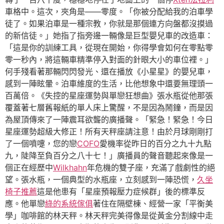
車格中。這次，夾角是——零度。「你被分配給我的泊車學
徒了。如果泊車是一種宗教，你就是那個連方向盤都沒摸過
的新信徒。」她指了指旁邊一輛像是巨型嬰兒車的改造車：
「這是你的訓練工具，從現在開始，你得學會如何在零點零
零一秒內，將這輛車精準停入對面的針眼大小的車位裡。」
何手殘看著那輛閃閃發光、還在播放《小星星》的嬰兒車，
感到一陣眩暈。泊車維度的生活，比他想象中還要無理頭一
百萬倍。《失控的星座運勢與單戀狂想曲》張水瓶從他那張
覆蓋著七層舊報紙的單人床上驚醒，不是因為鬧鐘，而是因
為屋頂傳來了一陣震耳欲聾的廣播聲。「緊急！緊急！今日
星座運勢超級大修正！所有天秤座請注意！由於月球剛剛打
了一個噴嚏，您的戀
COFO
愛機率從昨日的百分之九十九點
九，陡降至負百分之八十七！」廣播員的聲音聽起來像是一
個正在經歷中
Wilkhahn
年危機的雙子座，充滿了戲劇性的絕
望。張水瓶，一個典型的水瓶座，立刻感到一陣恐慌，
久坐
椅子推薦
這是他患有「星座預報壓力症候群」後的標準反
應。他單戀
綠的系統傢俱
著住在隔壁棟、經營一家「平衡美
學」咖啡館的林天秤。林天秤完美得像是從黃金分割線中走