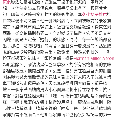
傢俱
廖沾沾皺著眉頭，這嚴重干擾了他蒜泥的「寧靜冥
想」。他決定出去看個究竟，順手從桌上拿了一張髒兮兮
的，印著《沾醬秘笈》封面的皺衛生紙，塞
久坐椅子推薦
進
口袋以備不時之需。他一腳踏出店門，立刻被眼前的景象震
驚了。整條城市的主幹道上，數百個交通信號燈，從東邊到
西邊，從高架橋到巷弄口，全部變成了綠燈。它們不是交替
閃爍，而是固定在「通行」的狀態，同時，每一個燈箱都發
出了那種「咕嚕咕嚕」的聲音，並且有一層淡淡的、熱氣騰
騰的白霧從燈箱的頂部冒出，散發出一種難以名狀的——麵
粉蒸煮過頭的氣味。「麵粉焦慮？還是
Herman Miller Aeron
過度發酵？」廖沾沾是個醬料學家，對所有食物相關的氣味
都極度敏感。他聞出來了，這是一種只有在極度巨大的麵團
因為壓力過大而散發出的氣味。街上的行人陷入了混亂。汽
車不知道該走還是該停，因為無論從哪個方向看，都是綠
燈。一個穿著西裝的男人小心翼翼地把車停在路中央，搖下
車窗，對著紅綠燈大喊：「喂！你為什麼咕嚕咕嚕？你倒是
紅一下啊！我要向左轉！綠燈沒用啊！」廖沾沾感覺到一陣
心悸。這種氣味，這種不祥的「咕嚕」聲，與他兒時聽到的
家傳預言不謀而合。他想起家傳《沾醬秘笈》裡記載的第一