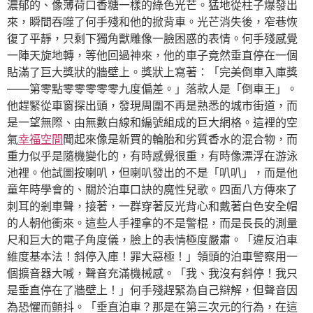
濃郁的、像薄荷口香糖一樣的綠色光芒。猛地從柱子爆發出
來，瞬間吞噬了何手殘和他的掀背車。光芒消失後，窄巷恢
復了平靜，只剩下獨角獸雕像一臉困惑的表情。何手殘感覺
一陣天旋地轉，等他回過神來，他的車子竟然垂直停在一個
貼滿了巨大獎狀的牆壁上。獎狀上寫著：「完美倒車入庫獎
——第零點零零零零零九度偏差。」落款人是「倒車王」。
他趕緊從車窗探出頭，發現周圍不再是熟悉的城市街道，而
是一望無際、由無數白線和編號組成的巨大網格。這裡的空
氣
幸福空間
聞起來像是新買的輪胎和劣質香水的混合物，而
重力似乎是隨機變化的，有時感覺很重，有時像漂浮在游泳
池裡。他試圖按喇叭，但喇叭發出的不是「叭叭」，而是他
童年時學會的、關於泊車口訣的魔性兒歌。四面八方傳來了
刺耳的剎車聲，接著，一群穿著反光背心和戴著白色安全帽
的人朝他衝來。這些人手裡拿的不是警棍，而是長長的測量
尺和巨大的電子角度儀，臉上的表情極度嚴肅。「違反泊車
維度基本法！斜停入庫！罪大惡極！」領頭的泊車警察用一
個擴音器大喊，聲音充滿機械感。「我、我沒有斜停！我只
是垂直停在了牆壁上！」何手殘趕緊為自己辯解，但聲音因
為恐懼而顫抖。「垂直泊車？那是在第三次元的行為，在這