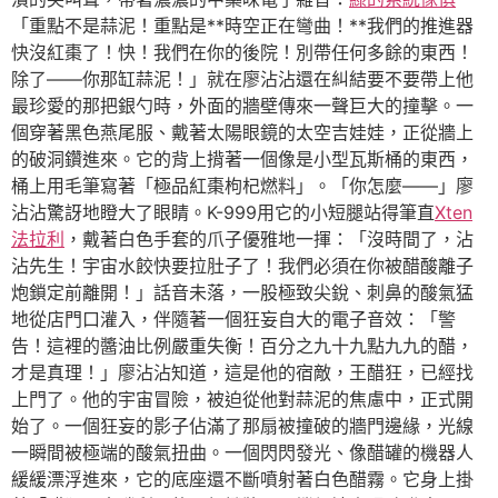
「重點不是蒜泥！重點是**時空正在彎曲！**我們的推進器
快沒紅棗了！快！我們在你的後院！別帶任何多餘的東西！
除了——你那缸蒜泥！」就在廖沾沾還在糾結要不要帶上他
最珍愛的那把銀勺時，外面的牆壁傳來一聲巨大的撞擊。一
個穿著黑色燕尾服、戴著太陽眼鏡的太空吉娃娃，正從牆上
的破洞鑽進來。它的背上揹著一個像是小型瓦斯桶的東西，
桶上用毛筆寫著「極品紅棗枸杞燃料」。「你怎麼——」廖
沾沾驚訝地瞪大了眼睛。K-999用它的小短腿站得筆直
Xten
法拉利
，戴著白色手套的爪子優雅地一揮：「沒時間了，沾
沾先生！宇宙水餃快要拉肚子了！我們必須在你被醋酸離子
炮鎖定前離開！」話音未落，一股極致尖銳、刺鼻的酸氣猛
地從店門口灌入，伴隨著一個狂妄自大的電子音效：「警
告！這裡的醬油比例嚴重失衡！百分之九十九點九九的醋，
才是真理！」廖沾沾知道，這是他的宿敵，王醋狂，已經找
上門了。他的宇宙冒險，被迫從他對蒜泥的焦慮中，正式開
始了。一個狂妄的影子佔滿了那扇被撞破的牆門邊緣，光線
一瞬間被極端的酸氣扭曲。一個閃閃發光、像醋罐的機器人
緩緩漂浮進來，它的底座還不斷噴射著白色醋霧。它身上掛