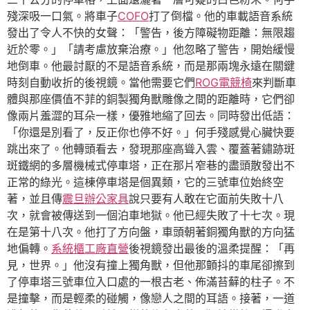
殘深吸一口氣。將車子
COFO
打了倒檔。他的車載語音系統
發出了令人不快的女聲：「警告，後方障礙物距離：無限趨
近於零。」「請考慮放棄治療。」他忽略了警告，開始緩慢
地倒車。他最討厭的不是語音系統，而是那兩塊永遠在關鍵
時刻自動收折的後視鏡。當他需要它們
ROG電競椅
來判斷車
體與那座價值不菲的銅製獨角獸雕像之間的距離時，它們卻
像兩片羞澀的耳朵一樣，優雅地縮了回去。同時發出低語：
「你還是別看了，反正你也停不好。」何手殘感覺心臟快要
跳出來了。他轉頭看去，發現那座高聳入雲、覆蓋著鏽跡斑
斑鐵網的多層機械式停車塔，正在那片窄巷的盡頭散發出不
正常的綠光。這棟停車塔是個異類，它的三號車位始終空
著，並且傳
震旦辦公家具
說只要有人敢在它面前失敗十八
次，就會被傳送到一個泊車地獄。他已經失敗了十七次。現
在是第十八次。他打了方向盤，車頭朝著銅獨角獸的方向猛
地偏轉。
系統櫃工廠直營
後視鏡發出最後的溫柔提醒：「再
見，世界。」他沒有撞上獨角獸，但他那顫抖的車尾卻擦到
了停車塔三號車位入口處的一根古老、佈滿苔蘚的柱子。不
是撞擊，而是輕柔的碰觸，像戀人之間的耳語。接著，一道