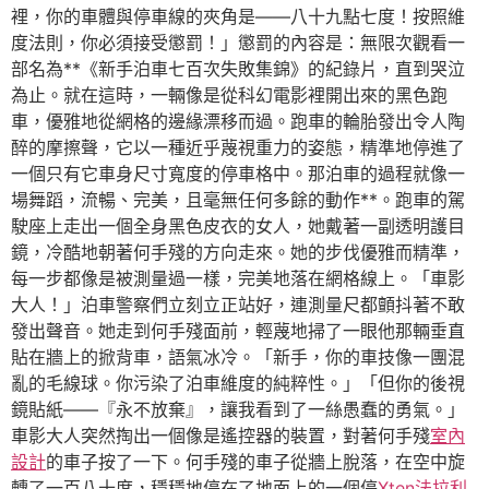
裡，你的車體與停車線的夾角是——八十九點七度！按照維
度法則，你必須接受懲罰！」懲罰的內容是：無限次觀看一
部名為**《新手泊車七百次失敗集錦》的紀錄片，直到哭泣
為止。就在這時，一輛像是從科幻電影裡開出來的黑色跑
車，優雅地從網格的邊緣漂移而過。跑車的輪胎發出令人陶
醉的摩擦聲，它以一種近乎蔑視重力的姿態，精準地停進了
一個只有它車身尺寸寬度的停車格中。那泊車的過程就像一
場舞蹈，流暢、完美，且毫無任何多餘的動作**。跑車的駕
駛座上走出一個全身黑色皮衣的女人，她戴著一副透明護目
鏡，冷酷地朝著何手殘的方向走來。她的步伐優雅而精準，
每一步都像是被測量過一樣，完美地落在網格線上。「車影
大人！」泊車警察們立刻立正站好，連測量尺都顫抖著不敢
發出聲音。她走到何手殘面前，輕蔑地掃了一眼他那輛垂直
貼在牆上的掀背車，語氣冰冷。「新手，你的車技像一團混
亂的毛線球。你污染了泊車維度的純粹性。」「但你的後視
鏡貼紙——『永不放棄』，讓我看到了一絲愚蠢的勇氣。」
車影大人突然掏出一個像是遙控器的裝置，對著何手殘
室內
設計
的車子按了一下。何手殘的車子從牆上脫落，在空中旋
轉了一百八十度，穩穩地停在了地面上的一個停
Xten法拉利