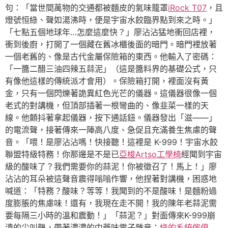
句：「當世間萬物的交通都被麵皮的氣味籠罩
iRock T07
，且
燈號恒綠、聲如湯沸時，便是宇宙水餃臨界點到來之時。」
「七點五個地球年…怎麼這麼快？」廖沾沾猛地衝回店裡，
衝到後廚，打開了一個藏在舊冰櫃後面的暗門。暗門裡放著
一個老舊的、像是古代金屬保險箱的東西。他輸入了密碼：
「一醬二醋三油四辣五蒜泥」（這是醬料界的基礎公式，只
有像他這樣的傳統派才會用）。保險箱打開，裡面沒有黃
金，只有一個閃爍著詭異紅色光芒的儀器。這儀器很像一個
老式的對講機，但頂部插著一根彎曲的、像韭菜一樣的天
線。他顫抖著拿起儀器，按下通話鈕。儀器發出「滋——」
的電流聲，接著傳來一陣高八度、急促且充滿養生焦慮的聲
音。「喂！是廖沾沾嗎！快接聽！這裡是 K-999！宇宙水餃
聯盟特級特務！你那邊是不是已
亞梭Artso工學椅
經聞到宇宙
級的酸味了？我們需要你的蒜泥！你被徵召了！馬上！」廖
沾沾的耳朵被這聲音震得嗡嗡作響，他捏著對講機，困惑地
喊道：「特務？酸味？等等！我聞到的不是酸味！是麵粉過
度膨脹的焦慮味！還有，我現在走不開！我的陳年老蒜泥需
要每隔三小時的溫和震動！」「蒜泥？」對面傳來K-999崩
潰的尖叫聲，帶著濃濃的中藥味電子雜音：
綠的系統傢俱