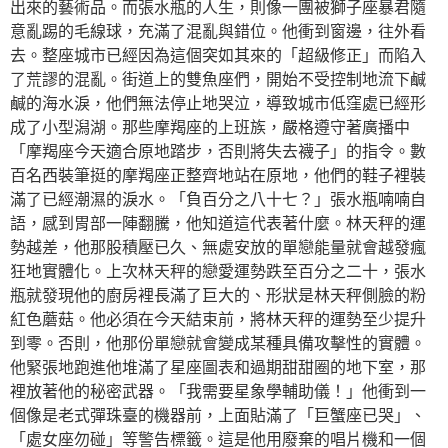
出來的藝術品。而張水瓶的人生，則像一團被獅子座暴君隨
意亂踢的毛線球，充滿了混亂與錯位。他衝到窗邊，往外看
去。整座城市已經因為這個突如其來的「超級修正」而陷入
了荒謬的混亂。街道上的雙魚座們，開始不受控制地流下鹹
鹹的海水淚，他們無法停止地哭泣，導致城市低窪處已經形
成了小型潟湖。那些摩羯座的上班族，嚴格遵守著廣播中
「摩羯座今天適合原地踏步，否則將失去襪子」的指令。數
百名西裝筆挺的摩羯座正整齊地站在原地，他們的鞋子裡裝
滿了已經潮濕的淚水。「負百分之八十七？」張水瓶喃喃自
語，感到胃部一陣翻騰，他知道這代表著什麼。林天秤的運
勢越差，他那股積壓已久、無處安放的單戀能量就會越發瘋
狂地實體化。上次林天秤的戀愛運勢跌至百分之二十，張水
瓶就發現他的廚房裡長滿了巨大的、形狀是林天秤側臉的粉
紅色蘑菇。他必須在今天結束前，將林天秤的運勢至少提升
到零。否則，他那份單戀就會變成某種具備攻擊性的實體。
他緊張地跑進他堆滿了星座圖表和過期甜甜圈的地下室，那
裡放著他的秘密武器。「我需要星象學輔助儀！」他衝到一
個像是老式彈珠臺的機器前，上面貼滿了「巨蟹座已哭」、
「處女座勿碰」等警告標籤。這是他用廢棄的唱片機和一個