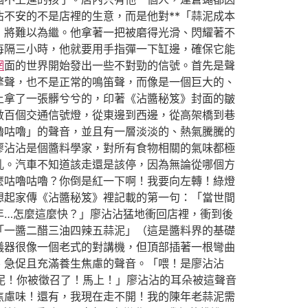
沾不安的不是店裡的生意，而是他對**「蒜泥成本
」將難以為繼。他拿著一把被磨得光滑、閃耀著不
每隔三小時，他就要用手指彈一下缸邊，確保它能
網
面的世界開始發出一些不對勁的信號。首先是聲
擎聲，也不是正常的鳴笛聲，而像是一個巨大的、
上拿了一張髒兮兮的，印著《沾醬秘笈》封面的皺
數百個交通信號燈，從東邊到西邊，從高架橋到巷
嚕咕嚕」的聲音，並且有一層淡淡的、熱氣騰騰的
廖沾沾是個醬料學家，對所有食物相關的氣味都極
亂。汽車不知道該走還是該停，因為無論從哪個方
麼咕嚕咕嚕？你倒是紅一下啊！我要向左轉！綠燈
想起家傳《沾醬秘笈》裡記載的第一句：「當世間
年…怎麼這麼快？」廖沾沾猛地衝回店裡，衝到後
「一醬二醋三油四辣五蒜泥」（這是醬料界的基礎
儀器很像一個老式的對講機，但頂部插著一根彎曲
、急促且充滿養生焦慮的聲音。「喂！是廖沾沾
蒜泥！你被徵召了！馬上！」廖沾沾的耳朵被這聲音
焦慮味！還有，我現在走不開！我的陳年老蒜泥需