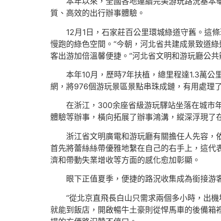
本年以來，全國各地連續完美游玩路況基本
質、高效的出行辦事體驗。
12月1日，石家莊百公里環城綠道守舊。這
慢跑的綠色空間。“今朝，河北省共建成景致道綠道
客出游加倍溫馨便捷。”河北省文明和游玩廳公共
本年10月，歷時7年扶植，總里程達1.3萬
網，將976個游玩景區景點串珠成鏈，有用處理
在浙江，300余座省級游玩驛站坐落在城
體驗等辦事，橫向拓展了辦事鴻溝，縱深浮現了
浙江省文明廣電和游玩廳有關擔任人先容，
首先將蕾絲絲帶優雅地繫在自己的右手上，這代
濟和帶動失業增收等方面的感化愈加彰顯。
眼下正值夏季，便捷的路況收集成為銜接游
“從北京直飛長白山只需求兩個多小時，出
就能到飯店，開啟暢牛土豪則從悍馬車的後備箱