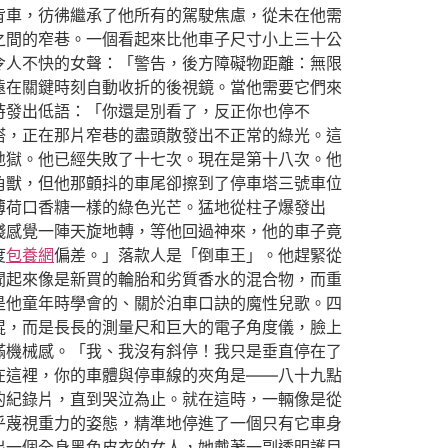
背車，彷彿繼承了他所有的駕駛焦慮，從未在他需
之間的窄巷。一個看起來比他車子尺寸小上三十公
令人不快的女聲：「警告，後方障礙物距離：無限
遠在關鍵時刻自動收折的後視鏡。當他需要它們來
時發出低語：「你還是別看了，反正你也停不
塔，正在那片窄巷的盡頭散發出不正常的綠光。這
地獄。他已經失敗了十七次。現在是第十八次。他
角獸，但他那顫抖的車尾卻擦到了停車塔三號車位
薄荷口香糖一樣的綠色光芒。猛地從柱子爆發出
殘感覺一陣天旋地轉，等他回過神來，他的車子竟
度
包養網
偏差。」落款人是「倒車王」。他趕緊從
聞起來像是新買的輪胎和劣質香水的混合物，而重
是他童年時學會的、關於泊車口訣的魔性兒歌。四
棍，而是長長的測量尺和巨大的電子角度儀，臉上
滿機械感。「我、我沒有斜停！我只是垂直停在了
在這裡，你的車體與停車線的夾角是——八十九點
的紀錄片，直到哭泣為止。就在這時，一輛像是從
乎蔑視重力的姿態，精準地停進了一個只有它車身
出一個全身黑色皮衣的女人，她戴著一副透明護目