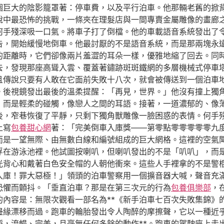
個巨大的陰影籠罩著：停車費，以及平行泊車。他那輛老舊的掀
說中最恐怖的挑戰，一條夾在理髮店與一間專賣金屬雕像的畫廊
何手殘深吸一口氣。將車子打了倒檔。他的車載語音系統發出了
告，開始緩慢地倒車。他最討厭的不是語音系統，而是那兩塊永
的距離時，它們卻像兩片羞澀的耳朵一樣，優雅地縮了回去。同
去，發現那座高聳入雲、覆蓋著鏽跡斑斑鐵網的多層機械式停車
且傳說只要有人敢在它面前失敗十八次，就會被傳送到一個泊車
。後視鏡發出最後的溫柔提醒：「再見，世界。」他沒有撞上獨
，而是輕柔的碰觸，像戀人之間的耳語。接著，一道濃郁的、像
後，窄巷恢復了平靜，只剩下獨角獸雕像一臉困惑的表情。何手
上寫
包養甜心網
著：「完美倒車入庫獎——第零點零零零零零九
而是一望無際、由無數白線和編號組成的巨大網格。這裡的空氣
浮在游泳池裡。他試圖按喇叭，但喇叭發出的不是「叭叭」，而
光背心和戴著白色安全帽的人朝他衝來。這些人手裡拿的不是警
入庫！罪大惡極！」領頭的泊車警察用一個擴音器大喊，聲音充
恐懼而顫抖。「垂直泊車？那是在第三次元的行為
包養俱樂部
，
的內容是：無限次觀看一部名為**《新手泊車七百次失敗集錦》
邊緣漂移而過。跑車的輪胎發出令人陶醉的摩擦聲，它以一種近
蹈，流暢、完美，且毫無任何多餘的動作**。跑車的駕駛座上走