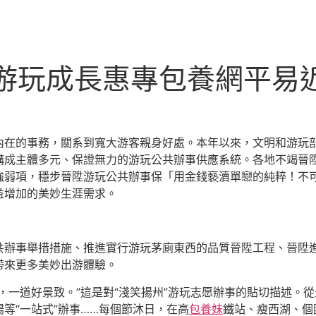
 游玩成長惠專包養網平易
內在的事務，關系到寬大游客親身好處。本年以來，文明和游玩
構成主體多元、保證無力的游玩公共辦事供應系統。各地不竭晉
強弱項，穩步晉陞游玩公共辦事保「用金錢褻瀆單戀的純粹！不
益增加的美妙生涯需求。
共辦事舉措措施、推進實行游玩茅廁東西的品質晉陞工程、晉陞
帶來更多美妙出游體驗。
，一道好景致。”這是對“淺笑揚州”游玩志愿辦事的貼切描述。從
等“一站式”辦事……每個節沐日，在高
包養妹
鐵站、瘦西湖、個