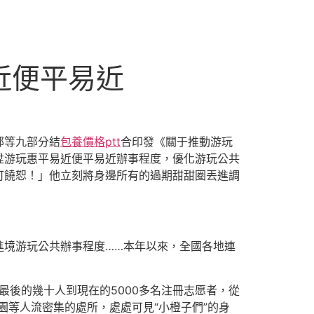
近便平易近
部等九部分結
包養價格ptt
合印發《關于推動游玩
陞游玩惠平易近便平易近辦事程度，優化游玩公共
可饒恕！」他立刻將身邊所有的過期甜甜圈丟進調
進境游玩公共辦事程度……本年以來，全國各地連
最後的幾十人到現在的5000多名注冊志愿者，從
園等人流密集的處所，處處可見“小橙子們”的身