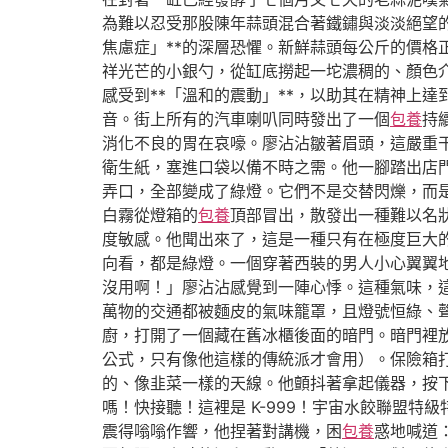
為難以忍受那股陳年蒜頭混合著鐵鏽與淡淡絕望
焦慮症」**的深層恐懼。新鮮蒜頭每公斤的價
祥光芒的小銀勺，從缸底撈起一坨濃稠的、顏色
感受到**「溫和的震動」**，以助其在精神上
音。街上所有的汽車喇叭同時發出了一個
包養
持
消化不良的胃在哀嚎。廖沾沾皺著眉頭，這嚴重
衛生紙，塞進口袋以備不時之需。他一腳踏出店
弄口，全部變成了綠燈。它們不是交替閃爍，而
白霧從燈箱的
包養
頂部冒出，散發出一種難以名
度敏感。他聞出來了，這是一種只有在極度巨大
向看，都是綠燈。一個穿著西裝的男人小心翼翼
沒用啊！」廖沾沾感覺到一陣心悸。這種氣味，
萬物的交通都被麵皮的氣味籠罩，且燈號恒綠、
廚，打開了一個藏在舊冰櫃後面的暗門。暗門裡
公式，只有像他這樣的傳統派才會用）。保險箱
的、像韭菜一樣的天線。他顫抖著拿起儀器，按
嗎！快接聽！這裡是 K-999！宇宙水餃聯盟
震得嗡嗡作響，他捏著對講機，困
包養
惑地喊道