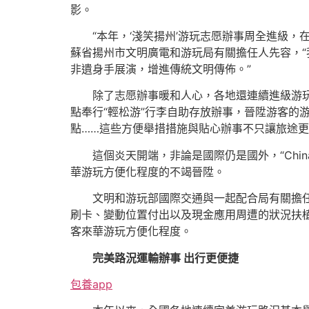
影。
“本年，‘淺笑揚州’游玩志愿辦事周全進級
蘇省揚州市文明廣電和游玩局有關擔任人先容，
非遺身手展演，增進傳統文明傳佈。”
除了志愿辦事暖和人心，各地還連續進級游玩
點奉行“輕松游”行李自助存放辦事，晉陞游客的
點……這些方便舉措措施與貼心辦事不只讓旅途
這個炎天開端，非論是國際仍是國外，“Chi
華游玩方便化程度的不竭晉陞。
文明和游玩部國際交通與一起配合局有關擔
刷卡、變動位置付出以及現金應用周遭的狀況扶
客來華游玩方便化程度。
完美路況運輸辦事 出行更便捷
包養app