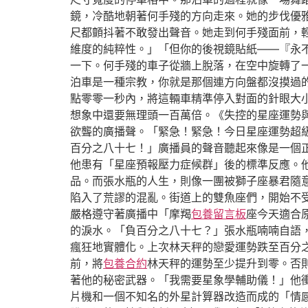
鏡，冷酷地朝著何手殘的方向走來。她的步伐優
尺都顫抖著不敢發出聲音。她走到何手殘面前，
維度的純粹性。」「但你的後視鏡貼紙——『永
一下。何手殘的車子從牆上脫落，在空中旋轉了
泊車是一種宗教，你就是那個連方向盤都沒摸過
點零零一秒內，將這輛車精準停入對面的針眼大
想象中還要無理頭一百萬倍。《失控的星座運勢
欲聾的廣播聲。「緊急！緊急！今日星座運勢超
百分之八十七！」廣播員的聲音聽起來像是一個
他患有「星座預報壓力症候群」後的標準反應。
品。而張水瓶的人生，則像一團被獅子座暴君隨
陷入了荒謬的混亂。街道上的雙魚座們，開始不
嚴格遵守著廣播中「摩羯
包養留言板
座今天適合
的淚水。「負百分之八十七？」張水瓶喃喃自語
瘋狂地實體化。上次林天秤的戀愛運勢跌至百分
前，將
包養合約
林天秤的運勢至少提升到零。否
著他的秘密武器。「我需要星象學輔助儀！」他
片機和一個不知名的外星計算器改造而成的「情