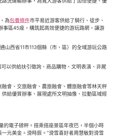
玩路況運輸辦事，為寬大游客供給了加倍便捷、優
園，為
包養條件
市平易近游客供給了騎行、徒步、
能辦事區45座，構筑起高效便捷的游玩路網，讓游
通山西省11市113個縣（市、區）的全域游玩公路
還可以供給扶引徵詢、商品購物、文明表演、非屍
旅融會、交旅融會、農旅融會、體旅融會等林天秤
、供給優質辦事、展現處所文明抽像、拉動區域經
量的電子磅秤。搭乘搭座景區年夜巴，半個小時
張一元美金。滑時辰。”滑雪喜好者周慧敏對滑雪