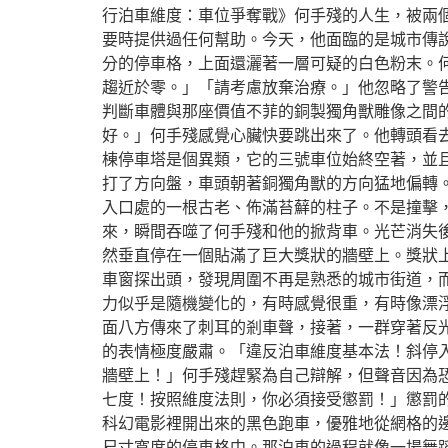
行泊車維度：車位爭奪戰》何手殘的人生，被兩
要時提供過任何幫助。今天，他面臨的是城市傳
分的停車格，上面還灑著一層可疑的白色粉末。
趨近於零。」「請考慮放棄治療。」他忽略了警
判斷車體與那座價值不菲的銅製獨角獸雕像之間
好。」何手殘感覺心臟快要跳出來了。他轉頭看
棟停車塔是個異類，它的三號車位始終空著，並
打了方向盤，車頭朝著銅獨角獸的方向猛地偏轉
入口處的一根古老、佈滿苔蘚的柱子。不是撞擊
來，瞬間吞噬了何手殘和他的掀背車。光芒消失
然垂直停在一個貼滿了巨大獎狀的牆壁上。獎狀
車窗探出頭，發現周圍不再是熟悉的城市街道，
力似乎是隨機變化的，有時感覺很重，有時像漂
面八方傳來了刺耳的剎車聲，接著，一群穿著反
的表情極度嚴肅。「違反泊車維度基本法！斜停
牆壁上！」何手殘趕緊為自己辯解，但聲音因為
七度！按照維度法則，你必須接受懲罰！」懲罰
科幻電影裡開出來的黑色跑車，優雅地從網格的
尺寸寬度的停車格中。那泊車的過程就像一場舞