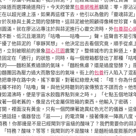
的味道而選擇繞道飛行。今天的營業
包養網推薦
額是：零。廖沾
格正在以超光速上漲，如果再這樣下去，他引以為傲的「靈魂蒜泥
介於灰綠與土黃之間的發酵物。這蒜泥被他照顧得像稀世珍寶，
達到圓滿。就在廖沾沾專注於與蒜泥進行心靈交流時，外
包養甜心
續不斷、低沉且潮濕的「咕嚕——咕嚕——」聲。這聲音不是引
干擾了他蒜泥的「寧靜冥想」。他決定出去看個究竟，順手從桌
門，立刻被眼前的景象
甜心花園
震驚了。整條城市的主幹道上，
是固定在「通行」的狀態，同時，每一個燈箱都發出了那種「咕
狀的——麵粉蒸煮過頭的氣味。「麵粉焦慮？還是過度發酵？」
的麵團因為壓力過大而散發出的氣味。街上的
包養
行人陷入了混
地把車停在路中央，搖下車窗，對著紅綠燈大喊：「喂！你為什
這種不祥的「咕嚕」聲，與他兒時聽到的家傳預言不謀而合。他
聲如湯沸時，便是宇宙水餃臨界點到來之時。」「七點五個地球
放著一個老舊的、像是古代金屬保險箱的東西。他輸入了密碼：
打開，裡面沒有黃金，只有一個閃爍著詭異紅色光芒的儀器。這
下通話鈕。儀器發出「滋——」的電流聲，接著傳來一陣高八度
特級特務！你那邊是不是已經聞到宇宙級的酸味了？我們需要你的
：「特務？酸味？等等！我聞到的不是酸味！是麵粉過度膨脹的