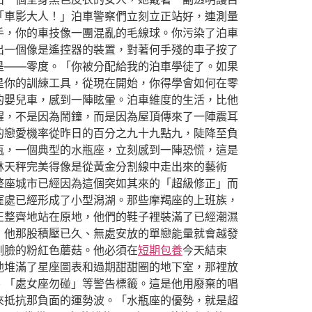
「車影大人！」泊車警察們立刻立正站好，連測量
手，你的車技像一團混亂的毛線球。你污染了泊車
出一個像是遙控器的裝置，對著何手殘的車子按了
是——零度。「你被分配給我的泊車學徒了。如果
是你的訓練工具，從現在開始，你得學會如何在零
的嬰兒車，感到一陣眩暈。泊車維度的生活，比他
醒，不是因為鬧鐘，而是因為屋頂傳來了一陣震耳
的戀愛機率從昨日的百分之九十九點九，陡降至負
瓶，一個典型的水瓶座，立刻感到一陣恐慌，這是
林天秤完美得像是從黃金分割線中走出來的藝術
整座城市已經因為這個突如其來的「超級修正」而
窪處已經形成了小型潟湖。那些摩羯座的上班族，
正整齊地站在原地，他們的鞋子裡裝滿了已經潮濕
，他那股積壓已久、無處安放的單戀能量就會越發
側臉的粉紅色蘑菇。他必須在
短期包養
今天結束
他堆滿了星座圖表和過期甜甜圈的地下室，那裡放
、「處女座勿碰」等警告標籤。這是他用廢棄的唱
來抵抗那負面的運勢波。「水瓶座的優勢，就是超