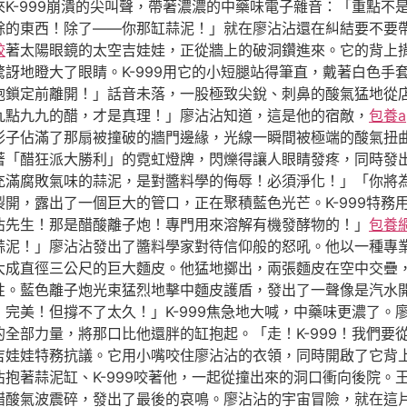
K-999崩潰的尖叫聲，帶著濃濃的中藥味電子雜音：「重點不是
餘的東西！除了——你那缸蒜泥！」就在廖沾沾還在糾結要不要
較
著太陽眼鏡的太空吉娃娃，正從牆上的破洞鑽進來。它的背上
訝地瞪大了眼睛。K-999用它的小短腿站得筆直，戴著白色手
炮鎖定前離開！」話音未落，一股極致尖銳、刺鼻的酸氣猛地從
九點九九的醋，才是真理！」廖沾沾知道，這是他的宿敵，
包養a
影子佔滿了那扇被撞破的牆門邊緣，光線一瞬間被極端的酸氣扭
著「醋狂派大勝利」的霓虹燈牌，閃爍得讓人眼睛發疼，同時發
充滿腐敗氣味的蒜泥，是對醬料學的侮辱！必須淨化！」「你將
開，露出了一個巨大的管口，正在聚積藍色光芒。K-999特務
沾先生！那是醋酸離子炮！專門用來溶解有機發酵物的！」
包養
蒜泥！」廖沾沾發出了醬料學家對待信仰般的怒吼。他以一種專
大成直徑三公尺的巨大麵皮。他猛地擲出，兩張麵皮在空中交疊
性。藍色離子炮光束猛烈地擊中麵皮護盾，發出了一聲像是汽水
完美！但撐不了太久！」K-999焦急地大喊，中藥味更濃了。
全部力量，將那口比他還胖的缸抱起。「走！K-999！我們要
吉娃娃特務抗議。它用小嘴咬住廖沾沾的衣領，同時開啟了它背
沾抱著蒜泥缸、K-999咬著他，一起從撞出來的洞口衝向後院。
醋酸氣波震碎，發出了最後的哀鳴。廖沾沾的宇宙冒險，就在這