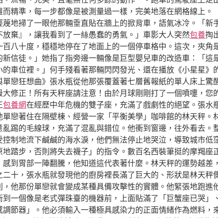
雅而精準，每一步都像是被測量過一樣，完美地落在網格線上。
輕蔑地掃了一眼他那輛垂直貼在牆上的掀背車，語氣冰冷。「新
不放棄』，讓我看到了一絲愚蠢的勇氣。」車影大人突然
包養
掏
一百八十度，穩穩地停在了地面上的一個停車格中。這次，夾角
的新信徒。」她指了指旁邊一輛像是巨型嬰兒車的改造車：「這
小的車位裡。」何手殘看著那輛閃閃發光、還在播放《小星星》
與單戀狂想曲》張水瓶從他那張覆蓋著七層舊報紙的單人床上驚
級大修正！所有天秤座請注意！由於月球剛剛打了一個噴嚏，您
正
包養網
在經歷中年危機的雙子座，充滿了戲劇性的絕望。張水
他單戀著住在隔壁棟、經營一家「平衡美學」咖啡館的林天秤。
意亂踢的毛線球，充滿了混亂與錯位。他衝到窗邊，往外看去。
受控制地流下鹹鹹的海水淚，他們無法停止地哭泣，導致城市低
原地踏步，否則將失去襪子」的指令。數百名西裝筆挺的摩羯座
，感到胃部一陣翻騰，他知道這代表著什麼。林天秤的運勢越差
之二十，張水瓶就發現他的廚房裡長滿了巨大的、形狀是林天秤
則，他那份單戀就會變成某種具備攻擊性的實體。他緊張地跑進
衝到一個像是老式彈珠臺的機器前，上面貼滿了「巨蟹座已哭」
感調節器」。他必須輸入一種極具感染力的正面情緒作為燃料，