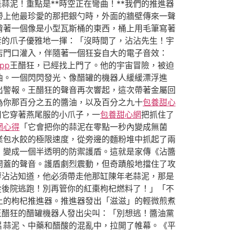
蒜泥！重點是**時空正在彎曲！**我們的推進器
帶上他最珍愛的那把銀勺時，外面的牆壁傳來一聲
揹著一個像是小型瓦斯桶的東西，桶上用毛筆寫著
套的爪子優雅地一揮：「沒時間了，沾沾先生！宇
店門口灌入，伴隨著一個狂妄自大的電子音效：
pp
王醋狂，已經找上門了。他的宇宙冒險，被迫
曲。一個閃閃發光、像醋罐的機器人緩緩漂浮進
出警報。王醋狂的聲音再次響起，這次帶著金屬回
為你那百分之五的醬油，以及百分之九十
包養甜心
用它穿著燕尾服的小爪子，一
包養甜心網
把抓住了
網心得
「它會把你的蒜泥在零點一秒內變成無菌
業包水餃的極限速度，從旁邊的麵粉堆中抓起了兩
，變成一個半透明的防禦護盾。這就是家傳《沾醬
開蓋的聲音。護盾劇烈震動，但奇蹟般地擋住了攻
廖沾沾知道，他必須帶走他那缸陳年老蒜泥，那是
從後院逃跑！別再管你的紅棗枸杞燃料了！」「不
上的枸杞推進器。推進器發出「滋滋」的輕微煎煮
王醋狂的醋罐機器人發出尖叫：「別想逃！醬油黨
片蒜泥、中藥和醋酸的混亂中，拉開了帷幕。《平