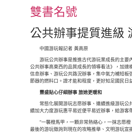
跳
雙書名號
至
主
要
公共辦事提質進級
內
容
中國游玩報記者 黃高原
游玩公共辦事是推進古代游玩業成長的主要
公共辦事高東西的品質成長的領導看法》，加速
信息辦事、游玩公共路況辦事，集中氣力補短板
節器的燃料口。證才能和程度，更好知足國民日
豐盛貼心仔細辦事 旅途更暖和
常態化展開游玩志愿辦事、連續進級游玩公
續加大力度游玩惠平易近便平易近辦事，給游客
“一襲橙馬甲，一顆非常熱絡心，一抹志愿橙
最後的游玩徵詢到現在的攻略推舉、文明游玩宣揚