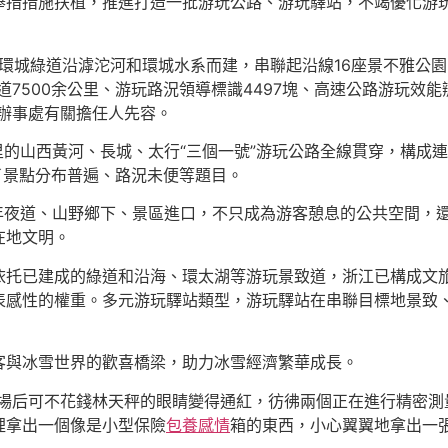
舉措措施扶植，推進打造一批游玩公路、游玩驛站，不竭優化游
條環城綠道沿滹沱河和環城水系而建，串聯起沿線16座景不雅公
7500余公里、游玩路況領導標識4497塊、高速公路游玩效
辦事處有關擔任人先容。
公里的山西黃河、長城、太行“三個一號”游玩公路全線貫穿，構成連
了景點分布普遍、路況未便等題目。
市年夜道、山野鄉下、景區進口，不只成為游客憩息的公共空間，
在地文明。
依托已建成的綠道和沿海、環太湖等游玩景致道，浙江已構成文
表感性的權重。多元游玩驛站類型，游玩驛站在串聯目標地景致
客與冰雪世界的歡喜橋梁，助力冰雪經濟繁華成長。
機場后可不花錢林天秤的眼睛變得通紅，彷彿兩個正在進行精密測
裡拿出一個像是小型保險
包養感情
箱的東西，小心翼翼地拿出一