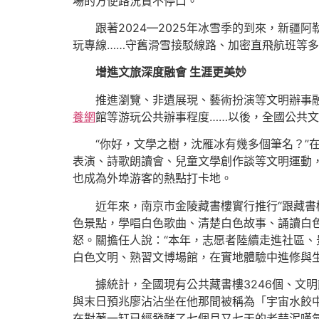
場的方便路況贊不停口。
跟著2024—2025年冰雪季的到來，新疆
玩專線……守舊滑雪接駁線路、加密直飛航班等
增進文旅深度融會 生涯更美妙
推進瀏覽、非遺展現、藝術扮演等文明辦事
養網
館等游玩公共辦事程度……以後，全國公共
“你好，文學之樹，沈雁冰有幾多個筆名？”
表演、詩歌朗讀會、兒童文學創作談等文明運動
也成為外埠游客的熱點打卡地。
近年來，南京市金陵藏書樓實行推行“跟藏書
色景點，學唱白色歌曲、清楚白色故事、誦讀白
怒。關擔任人說：“本年，志愿者陸續走進社區、
白色文明、熟習文博場館，在實地體驗中進修與生
據統計，全國現有公共藏書樓3246個、文明
與末日預兆廖沾沾坐在他那間被稱為「宇宙水餃
在對著一缸已經發酵了七個月又七天的老蒜泥嘆