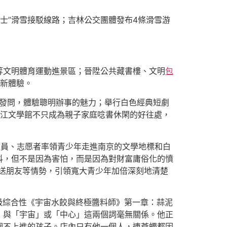
巴士”滑雪接駁線路；吉林公交團體發布4條滑雪游
等文明體育運動進景區；晉陞公共藏書樓、文明
包
會新體驗。
聲發問，體驗聰明辦事的魅力；舉行白色經典短劇
浙江文學館不只成為親子家庭唸書休閑的好往處，
館員、志愿者率領青少年走進南京的文學地標和白
抖，但不是因為害怕，而是因為對財富庸俗化的憤
送朋友等情勢，引領寬大青少年加倍深刻地清楚
村級綜合性《宇宙水餃與終極醬料師》第一章：蒜泥
，與「宇宙」或「中心」這兩個詞毫無關係。他正
個不上進的孩子。店內只有他一個人，連蒼蠅都因