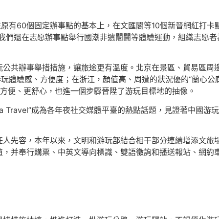
，在原有60個固定辦事點的基本上，在文匯閣等10個新晉網紅打
“我們還在志愿辦事點舉行國潮非遺闤闠等體驗運動，組織志愿者
公共辦事舉措措施，讓旅途更有溫度。北京在景區、貿易區周邊
游玩體驗感、方便度；在浙江，顏值高、周遭的狀況優的“蘭心公
更方便、更舒心，也進一個步驟晉陞了游玩目標地的抽像。
na Travel”成為各年夜社交媒體平臺的熱點話題，見證著中
任人先容，本年以來，文明和游玩部結合相干部分連續增添文旅場
植，并奉行購票、中英文導向標識、雙語徵詢和播送報站、網約