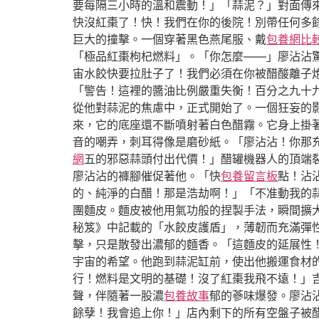
要每隔三小時的溫和震動！」「蒜泥？」對面傳來
快沒紅棗了！快！我們在你的後院！別帶任何多
巨大的撞擊。一個穿著黑色燕尾服、戴
包養網比
「極品紅棗枸杞燃料」。「你怎麼——」廖沾沾驚
宙水餃快要拉肚子了！我們必須在你被醋酸離子
「警告！這裡的醬油比例嚴重失衡！百分之九十
從他對蒜泥的焦慮中，正式開始了。一個狂妄的
來，它的底座還不斷噴射著白色醋霧。它身上掛
音的嘲弄，刺耳得像是磨砂紙。「廖沾沾！你那
網
五的邪惡蒜頭付出代價！」醋罐機器人的頂端裂
廖沾沾的褲腳催促著他。「快
包養留言板
點！沾
的、純淨的白醋！那是浩劫啊！」「不准動我的
團麵皮。麵皮被他用氣功般的捏製手法，瞬間擴
秘笈》中記載的「水餃皮護盾」，薄韌而充滿彈
擊，只是散發出濃郁的麵香。「這麵皮的延展性！
宇宙的希望。他跑到蒜泥缸前，使出他搬運食材的
行！燃料是文明的基礎！沒了紅棗我飛不遠！」
聲，伴隨著一股濃
包養故事
郁的蔘味爆發。廖沾
餘孽！我會追上你！」店內剩下的所有空盤子被