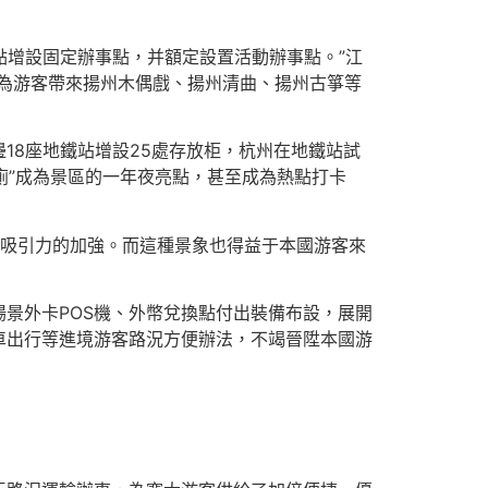
卡點增設固定辦事點，并額定設置活動辦事點。”江
為游客帶來揚州木偶戲、揚州清曲、揚州古箏等
18座地鐵站增設25處存放柜，杭州在地鐵站試
廁”成為景區的一年夜亮點，甚至成為熱點打卡
國游玩吸引力的加強。而這種景象也得益于本國游客來
景外卡POS機、外幣兌換點付出裝備布設，展開
車出行等進境游客路況方便辦法，不竭晉陞本國游