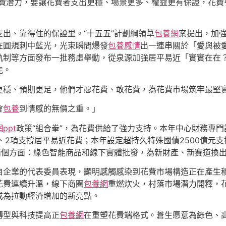
花費潛力，要讓花費者支出更穩、場景更多、權益更有保證，花費
出、靠得住的保證里。“十五五”計劃綱領草
包養網
案提出，加
在圓規刺中藍光，光束瞬間爆發
包養感情
出一連串關於「愛與被
軌制等方面發布一批務虛舉動，從泉源加強居平易近「實實在在
能。
更穩、預期更足，他們才愿花費、敢花費，為花費市場筑牢最堅
會
包養
到情感的無價之重。」
ppt
政策“組合拳”，為花費供給了強力支持。本年中心財務專門
、2項支撐居平易近花費；本年設定超持久特殊國債2500億元
支撐兩個方面：綠色智能商品和線下實體批發，為新財產、新賽道換
自企業的代表委員表現，顯明感觸感染到花費市場構造正在產生
花費連續升溫，線下商圈
包養網
重燃炊火，村落市場潛力開釋，
成為拉動經濟增加的新亮點。
轉型與科技提高正
包養網
在重塑花費端格式。蒼生愿意為綠色、