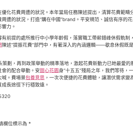
在優化花費周遭的狀況。本年當局任務陳述提出，清算花費範疇
周遭的狀況，打造“購在中國”brand。平安規范、誠信有序的
影響力。
撐有前提的處所推行中小學年齡假，落實職工帶薪錯峰休假軌制
網
陳述“提振花費”部門中，有著深入的內涵邏輯——歇息休假既
的體系策劃，再到政策舉動的精準落地，激起花費新動力已她最愛
社會的配合舉動。安
甜心花園
身“十五五”殘局之年，我們等待，
大喊。費場景
包養意思
，一次次便捷的花費體驗，讓潛伏需求變
質成長途徑下行穩致遠。
5320
填欄位標示為
*