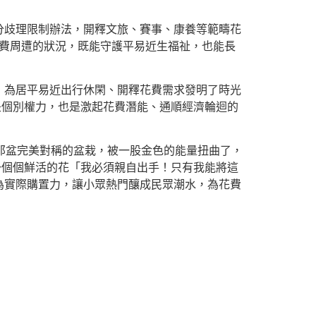
分歧理限制辦法，開釋文旅、賽事、康養等範疇花
花費周遭的狀況，既能守護平易近生福祉，也能長
，為居平易近出行休閑、開釋花費需求發明了時光
是個別權力，也是激起花費潛能、通順經濟輪迴的
的那盆完美對稱的盆栽，被一股金色的能量扭曲了，
一個個鮮活的花「我必須親自出手！只有我能將這
為實際購置力，讓小眾熱門釀成民眾潮水，為花費