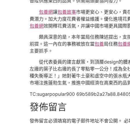
晉陞供應東西的品質。供需兩頭要協同發力。
包養網
讓
包養故事
市場更安心、更安心，貴
費潛力。加大力度花費者權益維護。優化進境花費
包養網
效開釋花費活氣，并讓中國市場更具國際
頗具深意的是，本年當局任務陳述提出，支
前提。這一內在的事務被放在當
包養
局任務
包養
主要抓手。
從代表委員的建言獻策，到頂層design
左邊的葉子比右邊的長了零點零一公分！成為全
種失衡導正！」她對著牛土豪和虛空中的張水瓶
市場注進蓬勃生氣，推進中國經濟在高東西的品
TC:sugarpopular900 69b589b2a27a88.8480
發佈留言
發佈留言必須填寫的電子郵件地址不會公開。
必