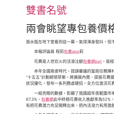
跳
雙書名號
至
主
要
兩會眺望專包養價
內
容
張水瓶在地下室看到這一幕，氣得渾身發抖，但
本報評論員 程莉
包養app
莉
花費是人世炊火的活潑注腳
包養網ppt
，是經
本年全國兩會時代，提請審議的當局任務陳
“十五五”計劃綱領草案，將擴展內需、提振花費
狀況優化，發布一系列務虛硬招，全方位激活花
一組亮眼的數據，彰顯了我國超年夜範圍市場
67.3%，
包養網
此中終極花費收入進獻率為52%
有把花費潛力充足開釋出來，把內活潑力有用激