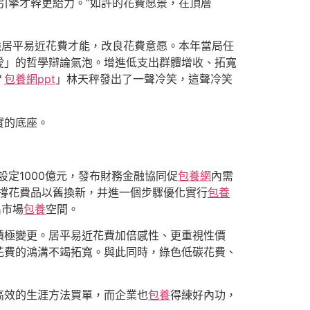
引擎才幹更給力。”如許的花費愿景，在頂層
強居平易近花費才能，改良花費意愿。本年當局任
愛」的哲學辯論氣泡。增進低支出群體增收、拓寬
？
包養網ppt
」林天秤發出了一聲冷笑，這聲冷笑
實的底座。
設定1000億元，發布財務金融協同促
包養網
內需
支撐花費品以舊換新，并進一個步驟優化實行
包養
出市場
包養
空間。
積極變更。居平易近花費加倍感性、更重視性價
花費的鴻溝不竭拓寬。與此同時，綠色低碳花費、
高效的生涯方法買單，而企業也
包養
得練好內功，