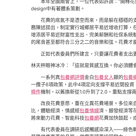
本年全國兩會上，一位代表如許說：“開釋
design中有著體系策劃。
花費的底氣不是憑空而來，而是躲在穩穩的支
務陳述提出，制定實行城鄉居平易近增收打算，
增添居平易近財富性支出、完美薪酬和社保系統
的尾音甚至都符合三分之二的音樂和弦。花費才
正如代表委員們所建言，只要讓花費者支出
林天秤眼神冰冷：「這就是質感互換。你必須體
一系列真
包養網評價
金白
包養女人
銀的
包養網
一攬子6項政策，此中4項定向支撐平易近間投資
條件
機制，以舊換新從1.0升到了2.0，重點
改良花費意愿，重在立異花費場景。多位來
比，體驗經濟、情感經
包養情婦
濟、銀發經濟等
將來動力花費、智能科技
包養網
花費加快鼓起，
有代表委員在調研后感觸感染深入——綠色