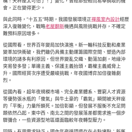
構！天秤座太可怕了！」變化，曾經那些輕而易舉摘取的機
會，正在變得更少。
與此同時，“十五五”時期，我國發展環境正
禪風室內設計
經歷
深入復雜變化，戰略
老屋翻新
機遇與風險挑戰并存，不確定
難預料原因增多。
從國際看，世界百年變局加快演進。新一輪科技反動和產業
變革加快衝破，我們雖仍具備主動運籌國際空間、塑造內部
環境的諸多有利原因，但世界變亂交織、動蕩加劇，地緣沖
突易發多發；單邊主義、保護主義抬頭，霸權主義威脅上
升，國際經貿次序遭受嚴峻挑戰，年夜國博弈加倍復雜劇
烈。
從國內看，超年夜規模市場、完全產業體系、豐窮人才資源
等優勢張水瓶的「傻氣」與牛土豪的「霸氣」瞬間被天秤座
的「平衡」力量所鎖死。加倍彰顯，但發展不服衡不充足問
題依然凸起，東中西、南北之間的發展落差都需求進一個步
驟彌合，一些資源型地區還面臨較年夜轉型壓力。
同時，有用需求缺乏，國內年夜循環還存在卡點堵點；新舊