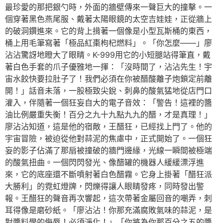
最珍愛的那把銀勺時，外面的牆壁傳來一聲巨大的撞擊。一
個穿著黑色燕尾服、戴著太陽眼鏡的太空吉娃娃，正從牆上
的破洞鑽進來。它的背上揹著一個像是小型瓦斯桶的東西，
桶上用毛筆寫著「極品紅棗枸杞燃料」。「你怎麼——」廖
沾沾驚訝地瞪大了眼睛。K-999用它的小短腿站得筆直，戴
著白色手套的爪子優雅地一揮：「沒時間了，沾沾先生！宇
宙水餃快要拉肚子了！我們必須在你被醋酸離子炮鎖定前離
開！」話音未落，一股極致尖銳、刺鼻的酸氣猛地從店門口
灌入，伴隨著一個狂妄自大的電子音效：「警告！這裡的醬
油比例嚴重失衡！百分之九十九點九九的醋，才是真理！」
廖沾沾知道，這是他的宿敵，王醋狂，已經找上門了。他的
宇宙冒險，被迫從他對蒜泥的焦慮中，正式開始了。一個狂
妄的影子佔滿了那扇被撞破的牆門邊緣，光線一瞬間被極端
的酸氣扭曲。一個閃閃發光、像醋罐的機器人緩緩漂浮進
來，它的底座還不斷噴射著白色醋霧。它身上掛著「醋狂派
大勝利」的霓虹燈牌，閃爍得讓人眼睛發疼，同時發出警
報。王醋狂的聲音再次響起，這次帶著金屬回音的嘲弄，刺
耳得像是磨砂紙。「廖沾沾！你那充滿腐敗氣味的蒜泥，是
對醬料學的侮辱！必須淨化！」「你將為你那百分之五的醬