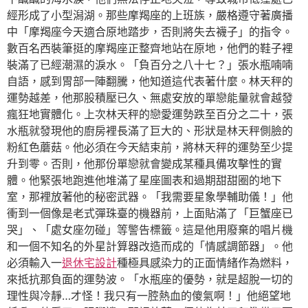
經形成了小型潟湖。那些摩羯座的上班族，嚴格遵守著廣播
中「摩羯座今天適合原地踏步，否則將失去襪子」的指令。
數百名西裝筆挺的摩羯座正整齊地站在原地，他們的鞋子裡
裝滿了已經潮濕的淚水。「負百分之八十七？」張水瓶喃喃
自語，感到胃部一陣翻騰，他知道這代表著什麼。林天秤的
運勢越差，他那股積壓已久、無處安放的單戀能量就會越發
瘋狂地實體化。上次林天秤的戀愛運勢跌至百分之二十，張
水瓶就發現他的廚房裡長滿了巨大的、形狀是林天秤側臉的
粉紅色蘑菇。他必須在今天結束前，將林天秤的運勢至少提
升到零。否則，他那份單戀就會變成某種具備攻擊性的實
體。他緊張地跑進他堆滿了星座圖表和過期甜甜圈的地下
室，那裡放著他的秘密武器。「我需要星象學輔助儀！」他
衝到一個像是老式彈珠臺的機器前，上面貼滿了「巨蟹座已
哭」、「處女座勿碰」等警告標籤。這是他用廢棄的唱片機
和一個不知名的外星計算器改造而成的「情感調節器」。他
必須輸入一
退休宅設計
種極具感染力的正面情緒作為燃料，
來抵抗那負面的運勢波。「水瓶座的優勢，就是超脫一切的
理性與冷靜…才怪！我只有一腔熱血的傻氣啊！」他絕望地