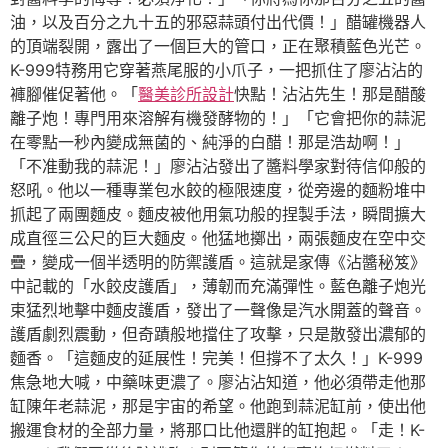
油，以及百分之九十五的邪惡蒜頭付出代價！」醋罐機器人
的頂端裂開，露出了一個巨大的管口，正在聚積藍色光芒。
K-999特務用它穿著燕尾服的小爪子，一把抓住了廖沾沾的
褲腳催促著他。「
醫美診所設計
快點！沾沾先生！那是醋酸
離子炮！專門用來溶解有機發酵物的！」「它會把你的蒜泥
在零點一秒內變成無菌的、純淨的白醋！那是浩劫啊！」
「不准動我的蒜泥！」廖沾沾發出了醬料學家對待信仰般的
怒吼。他以一種專業包水餃的極限速度，從旁邊的麵粉堆中
抓起了兩團麵皮。麵皮被他用氣功般的捏製手法，瞬間擴大
成直徑三公尺的巨大麵皮。他猛地擲出，兩張麵皮在空中交
疊，變成一個半透明的防禦護盾。這就是家傳《沾醬秘笈》
中記載的「水餃皮護盾」，薄韌而充滿彈性。藍色離子炮光
束猛烈地擊中麵皮護盾，發出了一聲像是汽水開蓋的聲音。
護盾劇烈震動，但奇蹟般地擋住了攻擊，只是散發出濃郁的
麵香。「這麵皮的延展性！完美！但撐不了太久！」K-999
焦急地大喊，中藥味更濃了。廖沾沾知道，他必須帶走他那
缸陳年老蒜泥，那是宇宙的希望。他跑到蒜泥缸前，使出他
搬運食材的全部力量，將那口比他還胖的缸抱起。「走！K-