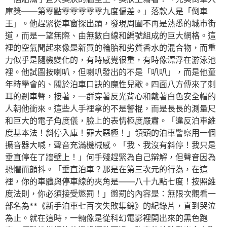
庫獎——第零點零零零零零九度偏差。」落款人是「倒車
王」。他趕緊從車窗探出頭，發現周圍不再是熟悉的城市街
道，而是一望無際、由無數白線和編號組成的巨大網格。這
裡的空氣聞起來像是新買的輪胎和劣質香水的混合物，而重
力似乎是隨機變化的，有時感覺很重，有時像漂浮在游泳池
裡。他試圖按喇叭，但喇叭發出的不是「叭叭」，而是他童
年時學會的、關於泊車口訣的魔性兒歌。四面八方傳來了刺
耳的剎車聲，接著，一群穿著反光背心和戴著白色安全帽的
人朝他衝來。這些人手裡拿的不是警棍，而是長長的測量尺
和巨大的電子角度儀，臉上的表情極度嚴肅。「違反泊車維
度基本法！斜停入庫！罪大惡極！」領頭的泊車警察用一個
擴音器大喊，聲音充滿機械感。「我、我沒有斜停！我只是
垂直停在了牆壁上！」何手殘趕緊為自己辯解，但聲音因為
恐懼而顫抖。「垂直泊車？那是在第三次元的行為，在這
裡，你的車體與停車線的夾角是——八十九點七度！按照維
度法則，你必須接受懲罰！」懲罰的內容是：無限次觀看一
部名為**《新手泊車七百次失敗集錦》的紀錄片，直到哭泣
為止。就在這時，一輛像是從科幻電影裡開出來的黑色跑