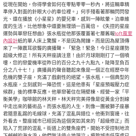
從現在開始，你得學會如何在零點零零一秒內，將這輛車精
準停入對面的針眼大小的車位裡。」何手殘看著那輛閃閃發
光、還在播放《小星星》的嬰兒車，感到一陣眩暈。泊車維
度的生活，比他想象中還要無理頭一百萬倍。《失控的星座
運勢與單戀狂想曲》張水瓶從他那張覆蓋著七層舊報
loft風室
內設計
紙的單人床上驚醒，不是因為鬧鐘，而是因為屋頂傳
來了一陣震耳欲聾的廣播聲。「緊急！緊急！今日星座運勢
超級大修正！所有天秤座請注意！由於月球剛剛打了一個噴
嚏，您的戀愛機率從昨日的百分之九十九點九，陡降至負百
分之八十七！」廣播員的聲音聽起來像是一個正在經歷中年
危機的雙子座，充滿了戲劇性的絕望。張水瓶，一個典型的
水瓶座，立刻感到一陣恐慌，這是他患有「星座預報壓力症
候群」後的標準反應。他單戀著住在隔壁棟、經營一家「平
衡美學」咖啡館的林天秤。林天秤完美得像是從黃金分割線
中走出來的藝術品。而張水瓶的人生，則像一團被獅子座暴
君隨意亂踢的毛線球，充滿了混亂與錯位。他衝到窗邊，往
外看去。整座城市已經因為這個突如其來的「超級修正」而
陷入了荒謬的混亂。街道上的雙魚座們，開始不受控制地流
下鹹鹹的海水淚，他們無法停止地哭泣，導致城市低窪處已