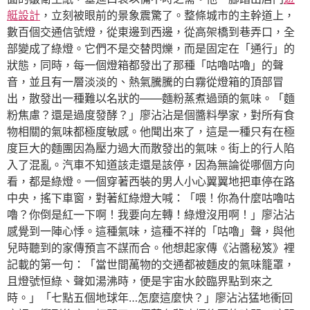
艇設計
，立刻被眼前的景象震驚了。整條城市的主幹道上，
數百個交通信號燈，從東邊到西邊，從高架橋到巷弄口，全
部變成了綠燈。它們不是交替閃爍，而是固定在「通行」的
狀態，同時，每一個燈箱都發出了那種「咕嚕咕嚕」的聲
音，並且有一層淡淡的、熱氣騰騰的白霧從燈箱的頂部冒
出，散發出一種難以名狀的——麵粉蒸煮過頭的氣味。「麵
粉焦慮？還是過度發酵？」廖沾沾是個醬料學家，對所有食
物相關的氣味都極度敏感。他聞出來了，這是一種只有在極
度巨大的麵團因為壓力過大而散發出的氣味。街上的行人陷
入了混亂。汽車不知道該走還是該停，因為無論從哪個方向
看，都是綠燈。一個穿著西裝的男人小心翼翼地把車停在路
中央，搖下車窗，對著紅綠燈大喊：「喂！你為什麼咕嚕咕
嚕？你倒是紅一下啊！我要向左轉！綠燈沒用啊！」廖沾沾
感覺到一陣心悸。這種氣味，這種不祥的「咕嚕」聲，與他
兒時聽到的家傳預言不謀而合。他想起家傳《沾醬秘笈》裡
記載的第一句：「當世間萬物的交通都被麵皮的氣味籠罩，
且燈號恒綠、聲如湯沸時，便是宇宙水餃臨界點到來之
時。」「七點五個地球年…怎麼這麼快？」廖沾沾猛地衝回