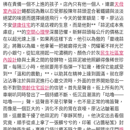
彿在責備一個不上進的孩子。店內只有他一個人，連蒼
天母
室內設計
蠅都因為難以忍受那股陳年蒜頭混合著鐵鏽與淡淡
絕望的味道而選擇繞道飛行。今天的營業額是：零。廖沾沾
不安
健康住宅
的不是店裡的生意，而是他對**「蒜泥成本焦
慮症」**的
空間心理學
深層恐懼。新鮮蒜頭每公斤的價格正
在以超光速上漲，如果再這樣下去，他引以為傲的「靈魂蒜
泥」將難以為繼。他拿著一把被磨得光滑、閃耀著不祥光芒
的小銀勺，從缸底撈起一坨濃稠的、顏色介於灰
民生社區室
內設計
綠與土黃之間的發酵物。這蒜泥被他照顧得像稀世珍
寶，每隔三小時，他就要用手指彈一下缸邊，確保它能感受
到**「溫和的震動」**，以助其在精神上達到圓滿。就在廖
沾沾專注於與蒜泥進行心靈交流時，外面的世界開始發出一
些不對勁
樂齡住宅設計
的信號。首先是聲音。街上所有的汽
車喇叭同時發出了一個持續不斷、低沉且潮濕的「咕嚕——
咕嚕——」聲。這聲音不是引擎聲，也不是正常的鳴笛聲，
而像是一個巨大的、消化不良的胃在哀嚎。廖沾沾皺著眉
頭，這嚴重干擾了他蒜泥的「寧靜冥想」。他決定出去看個
究竟，順手從桌上拿了一張髒兮兮的，印著《沾醬秘笈》封
面的皺衛生紙，塞進口袋以備不時之需。他一腳踏出店門
遊