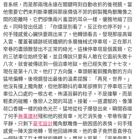
音系統，而是那兩塊永遠在關鍵時刻自動收折的後視鏡。當
他需要它們來判斷車體與那座價值不菲的銅製獨角獸雕像之
間的距離時，它們卻像兩片羞澀的耳朵一樣，優雅地縮了回
去。同時發出低語：「你還是別看了，反正你也停不好。」
何手殘感覺心臟快要跳出來了。他轉頭看去，發現那座高聳
入雲、覆蓋著鏽跡斑斑鐵網的多層機械式停車塔，正在那片
窄巷的盡頭散發出不正常的綠光。這棟停車塔是個異類，它
的三號車位始終空著，並且傳說只要有人敢在它面前失敗十
八次，就會被傳送到一個泊車地獄。他已經失敗了十七次。
現在是第十八次。他打了方向盤，車頭朝著銅獨角獸的方向
猛地偏轉。後視鏡發出最後的溫柔提醒：「再見，世界。」
他沒有撞上獨角獸，但他那顫抖的車尾卻擦到了停車塔三號
車位入口處的一根古老、佈滿苔蘚的柱子。不是撞擊，而是
輕柔的碰觸，像戀人之間的耳語。接著，一道濃郁的、像薄
荷口香糖一樣的綠色光芒。猛地從柱子爆發出來，瞬間吞噬
了何手
無毒建材
殘和他的掀背車。光芒消失後，窄巷恢復了
平靜，只剩下
豪宅設計
獨角獸雕像一臉困惑的表情。何手殘
感覺一陣天旋地轉，等他回過神來，他的車子竟然垂直停在
一個貼滿了巨大獎狀的牆壁上。獎狀上寫著：「完美倒車入