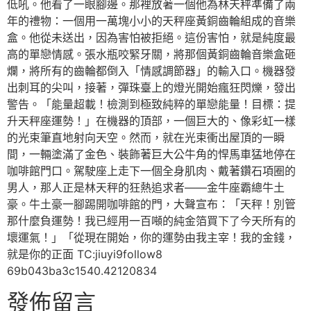
低吼。他看了一眼腳邊。那裡放著一個他為林天秤準備了兩
年的禮物：一個用一萬塊小小的天秤座黃銅齒輪組成的音樂
盒。他從未送出，因為害怕被拒絕。這份害怕，就是純度最
高的單戀情感。張水瓶咬緊牙關，將那個黃銅齒輪音樂盒砸
爛，將所有的齒輪都倒入「情感調節器」的輸入口。機器發
出刺耳的尖叫，接著，彈珠臺上的燈光開始瘋狂閃爍，發出
警告。「能量超載！檢測到極致純粹的單戀能量！目標：提
升天秤座運勢！」在機器的頂部，一個巨大的、像彩虹一樣
的光束筆直地射向天空。然而，就在光束衝出屋頂的一瞬
間，一輛塗滿了金色、裝飾著巨大公牛角的悍馬車猛地停在
咖啡館門口。駕駛座上走下一個全身肌肉、戴著鑽石項圈的
男人，那人正是林天秤的狂熱追求者——金牛座霸總牛土
豪。牛土豪一腳踢開咖啡館的門，大聲宣布：「天秤！別管
那什麼負運勢！我已經用一百噸的純金箔買下了今天所有的
壞運氣！」「從現在開始，你的運勢由我主宰！我的金錢，
就是你的正面 TC:jiuyi9follow8
69b043ba3c1540.42120834
發佈留言