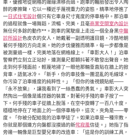
車，優雅地從網格的邊緣漂移而過。跑車的輪胎發出令人陶
醉的摩擦聲，它以一種近乎蔑視重力的姿態，精準地停進了
一
日式住宅設計
個只有它車身尺寸寬度的停車格中。那泊車
的過程就像一場舞蹈，流暢、完美，且毫
商業空間室內設計
無任何多餘的動作**。跑車的駕駛座上走出一個全身黑
中醫
診所設計
色皮衣的女人，她戴著一副透明護目鏡，冷酷地朝
著何手殘的方向走來。她的步伐優雅而精準，每一步都像是
被測量過一樣，完美地落在網格線上。「車影大人！」泊車
警察們立刻立正站好，連測量尺都顫抖著不敢發出聲音。她
走到何手殘面前，輕蔑地掃了一眼他那輛垂直貼在牆上的掀
背車，語氣冰冷。「新手，你的車技像一團混亂的毛線球。
你污染了泊車維度的純粹性。」「但你的後視鏡貼紙——
『永不放棄』，讓我看到了一絲愚蠢的勇氣。」車影大人突
然掏出一個像是遙控器的裝置，對著何手殘的車子按了一
下。何手殘的車子從牆上脫落，在空中旋轉了一百八十度，
穩穩地停在了地面上的一個停車格中。這次，夾角是——零
度。「你被分配給我的泊車學徒了。如果泊車是一種宗教，
你就是那個連方向盤都沒摸過的新
侘寂風
信徒。」她指了指
旁邊一輛像是巨型嬰兒車的改造車：「這是你的訓練工具，