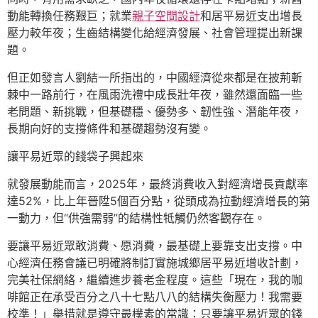
動能轉換任務艱巨；就業
親子空間設計
和居平易近支出增長
壓力較年夜；生齒結構變化給經濟發展、社會管理提出新課
題。
但正如發言人劉結一所指出的，中國經濟從來都是在披荊斬
棘中一路前行，在風雨洗禮中成長壯年夜，雖然還面臨一些
老問題、新挑戰，但基礎穩、優勢多、韌性強、潛能年夜，
長期向好的支撐條件和基礎趨勢沒有變。
讓平易近眾的錢袋子興起來
就發展動能而言，2025年，最終消費收入對經濟增長貢獻率
達52%，比上年晉陞5個百分點，從頭成為拉動經濟增長的第
一動力，但“供強需弱”的結構性牴觸仍然客觀存在。
要讓平易近眾敢消費、愿消費，最基礎上要靠支出支撐。中
心經濟任務會議已明確將制訂實施城鄉居平易近增收計劃，
完美社保網絡，繼續進步養老金程度。這些「現在，我的咖
啡館正在承受百分之八十七點八八的結構失衡壓力！我需要
校準！」舉措就是遵守最樸素的常識：只要讓平易近眾的錢