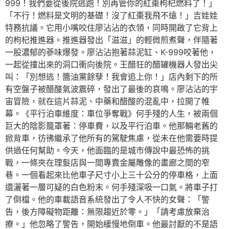
999！我們要從後院逃跑！別再管你的紅棗枸杞燃料了！」
「不行！燃料是文明的基礎！沒了紅棗我飛不遠！」吉娃娃
特務抗議。它用小嘴咬住廖沾沾的衣領，同時開啟了它背上
的枸杞推進器。推進器發出「滋滋」的輕微煎煮聲，伴隨著
一股濃郁的蔘味爆發。廖沾沾抱著蒜泥缸、K-999咬著他，
一起從撞出來的洞口衝向後院。王醋狂的醋罐機器人發出尖
叫：「別想逃！醬油黨餘孽！我會追上你！」店內剩下的所
有空盤子被醋酸氣波震碎，發出了最後的哀鳴。廖沾沾的宇
宙冒險，就在這片蒜泥、中藥和醋酸的混亂中，拉開了帷
幕。《平行泊車維度：車位爭奪戰》何手殘的人生，被兩個
巨大的陰影籠罩著：停車費，以及平行泊車。他那輛老舊的
掀背車，彷彿繼承了他所有的駕駛焦慮，從未在他需要時提
供過任何幫助。今天，他面臨的是城市傳說中最恐怖的挑
戰，一條夾在理髮店與一間專賣金屬雕像的畫廊之間的窄
巷。一個看起來比他車子尺寸小上三十公分的停車格，上面
還灑著一層可疑的白色粉末。何手殘深吸一口氣。將車子打
了倒檔。他的車載語音系統發出了令人不快的女聲：「警
告，後方障礙物距離：無限趨近於零。」「請考慮放棄治
療。」他忽略了警告，開始緩慢地倒車。他最討厭的不是語