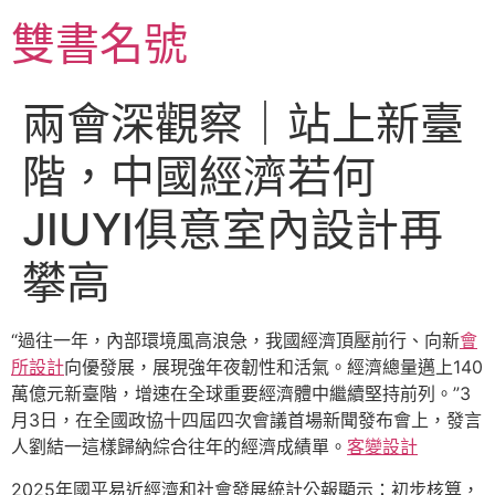
跳
雙書名號
至
主
要
兩會深觀察｜站上新臺
內
容
階，中國經濟若何
JIUYI俱意室內設計再
攀高
“過往一年，內部環境風高浪急，我國經濟頂壓前行、向新
會
所設計
向優發展，展現強年夜韌性和活氣。經濟總量邁上140
萬億元新臺階，增速在全球重要經濟體中繼續堅持前列。”3
月3日，在全國政協十四屆四次會議首場新聞發布會上，發言
人劉結一這樣歸納綜合往年的經濟成績單。
客變設計
2025年國平易近經濟和社會發展統計公報顯示：初步核算，