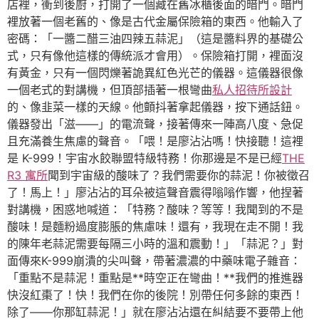
店裡，衝到後廚，打開了一個藏在舊冰櫃後面的暗門。暗門
裡放著一個老舊的、像是古代金屬保險箱的東西。他輸入了
密碼：「一醬二醋三油四辣五蒜泥」（這是醬料界的基礎公
式，只有像他這樣的傳統派才會用）。保險箱打開，裡面沒
有黃金，只有一個閃爍著詭異紅色光芒的儀器。這儀器很像
一個老式的對講機，但頂部插著一根彎曲
私人招待所設計
的、像韭菜一樣的天線。他顫抖著拿起儀器，按下通話鈕。
儀器發出「滋——」的電流聲，接著傳來一陣高八度、急促
且充滿養生焦慮的聲音。「喂！是廖沾沾嗎！快接聽！這裡
是 K-999！宇宙水餃聯盟特級特務！你那邊是不是已經
THE
R3 寓所
聞到宇宙級的酸味了？我們需要你的蒜泥！你被徵召
了！馬上！」廖沾沾的耳朵被這聲音震得嗡嗡作響，他捏著
對講機，困惑地喊道：「特務？酸味？等等！我聞到的不是
酸味！是麵粉過度膨脹的焦慮味！還有，我現在走不開！我
的陳年老蒜泥需要每隔三小時的溫和震動！」「蒜泥？」對
面傳來K-999崩潰的尖叫聲，帶著濃濃的中藥味電子雜音：
「重點不是蒜泥！重點是**時空正在彎曲！**我們的推進器
快沒紅棗了！快！我們在你的後院！別帶任何多餘的東西！
除了——你那缸蒜泥！」就在廖沾沾還在糾結要不要帶上他