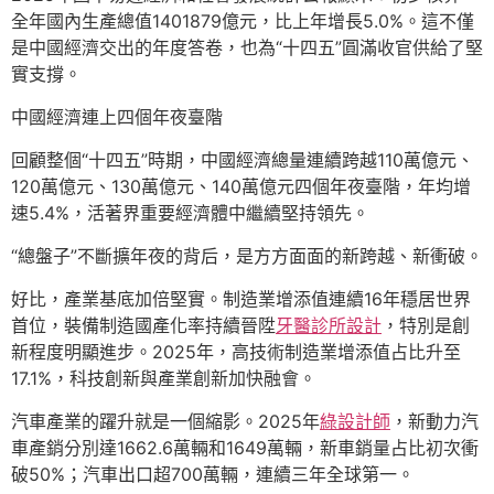
全年國內生產總值1401879億元，比上年增長5.0%。這不僅
是中國經濟交出的年度答卷，也為“十四五”圓滿收官供給了堅
實支撐。
中國經濟連上四個年夜臺階
回顧整個“十四五”時期，中國經濟總量連續跨越110萬億元、
120萬億元、130萬億元、140萬億元四個年夜臺階，年均增
速5.4%，活著界重要經濟體中繼續堅持領先。
“總盤子”不斷擴年夜的背后，是方方面面的新跨越、新衝破。
好比，產業基底加倍堅實。制造業增添值連續16年穩居世界
首位，裝備制造國產化率持續晉陞
牙醫診所設計
，特別是創
新程度明顯進步。2025年，高技術制造業增添值占比升至
17.1%，科技創新與產業創新加快融會。
汽車產業的躍升就是一個縮影。2025年
綠設計師
，新動力汽
車產銷分別達1662.6萬輛和1649萬輛，新車銷量占比初次衝
破50%；汽車出口超700萬輛，連續三年全球第一。