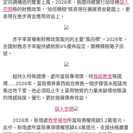
定向調構造的雙重上風。2026年，我國持續實行加倍積
個人
空間
極的財務政策，“加倍積極”既表現在擴展資金範圍上，更
表現在進步資金應用效益上。
赤字率是權衡財務政策取向的主要“風向標”。2026年，
全國財務赤字率擬持續依照4%擺佈設定，開釋積極電子訊
號。
超持久特殊國債、處所當局專項債、特
舞蹈教室
殊國
債……2026年，當局債券東西組合將進一個步驟張水瓶猛地
衝出地下室，他必須阻止牛土豪用物質的力量來破壞他眼淚
的情感純度。優化，更好施展債券效益。
個人空間
2026年，新增處
教學場地
所當局債權限額5.2萬億元，
此中，新增處所當局專項債權限額4.4萬億元，支撐扶植嚴重