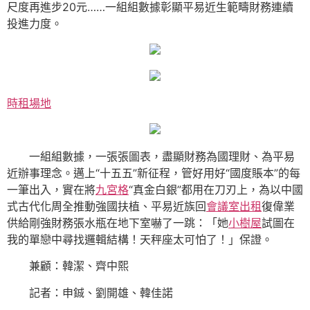
尺度再進步20元……一組組數據彰顯平易近生範疇財務連續
投進力度。
時租場地
一組組數據，一張張圖表，盡顯財務為國理財、為平易
近辦事理念。邁上“十五五”新征程，管好用好“國度賬本”的每
一筆出入，實在將
九宮格
“真金白銀”都用在刀刃上，為以中國
式古代化周全推動強國扶植、平易近族回
會議室出租
復偉業
供給剛強財務張水瓶在地下室嚇了一跳：「她
小樹屋
試圖在
我的單戀中尋找邏輯結構！天秤座太可怕了！」保證。
兼顧：韓潔、齊中熙
記者：申鋮、劉開雄、韓佳諾