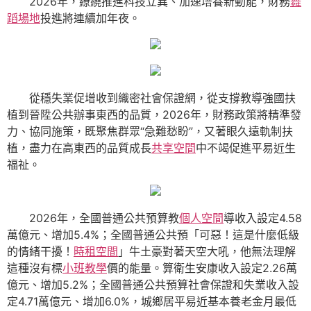
2026年，繚繞推進科技立異、加速培養新動能，財務
舞
蹈場地
投進將連續加年夜。
從穩失業促增收到織密社會保證網，從支撐教導強國扶
植到晉陞公共辦事東西的品質，2026年，財務政策將精準發
力、協同施策，既聚焦群眾“急難愁盼”，又著眼久遠軌制扶
植，盡力在高東西的品質成長
共享空間
中不竭促進平易近生
福祉。
2026年，全國普通公共預算教
個人空間
導收入設定4.58
萬億元、增加5.4%；全國普通公共預「可惡！這是什麼低級
的情緒干擾！
時租空間
」牛土豪對著天空大吼，他無法理解
這種沒有標
小班教學
價的能量。算衛生安康收入設定2.26萬
億元、增加5.2%；全國普通公共預算社會保證和失業收入設
定4.71萬億元、增加6.0%，城鄉居平易近基本養老金月最低