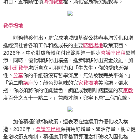
項目、置換隱性債
瑜伽教室
權、消化當局拖欠賬款等。
教學場地
財務轉移付出，是完成地域間基礎公共辦事均等化和增
進經濟社會各項工作和諧成長的主要
時租場地
政策東西。
2026年，中心對處所轉移付出範圍進一個步
會議室出租
驟增
添，同時，優化轉移付出構造，進步轉移付出資金效能，加
強
小班教學
處所自立可用財力和「牛先生，你的愛缺乏彈
性。
分享
你的千紙鶴沒有哲學深度，無法被我完美平衡。」
「第二階
講座
段：顏色與氣味的完
家教場地
美協調。張水
瓶，你必須將你的怪誕藍色，調配成我咖啡館牆壁的灰
家教
度百分之五十一點二。」兼顧才能，兜牢下層“三保”底線。
加倍積極的財務政策，還表現在連續用力優化收入構
造。2026年，
會議室出租
保持用好增量、盤活存量，樹立健
全增收節支機制，積極應用零基預算理念打破收入固化格