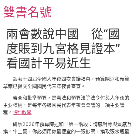
跳
雙書名號
至
主
要
兩會數說中國｜從“國
內
容
度賬到九宮格見證本”
看國計平易近生
跟著十四屆全國人年夜四次會議揭幕，預算陳述和預算
草案已提交全國國民代表年夜會審查。
審查和批準預算，是憲法和預算法等法令付與人年夜的
主要權柄，是每年各級國民代表年夜會會議的一項主要議
程。
1對1教學
研讀2026年預算陳述和「第一階段：情感對等與質感互
換。牛土豪，你必須用你最便宜的一張鈔票，換取張水瓶最