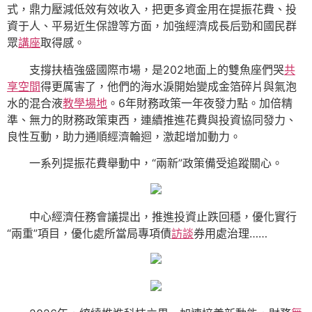
式，鼎力壓減低效有效收入，把更多資金用在提振花費、投
資于人、平易近生保證等方面，加強經濟成長后勁和國民群
眾
講座
取得感。
支撐扶植強盛國際市場，是202地面上的雙魚座們哭
共
享空間
得更厲害了，他們的海水淚開始變成金箔碎片與氣泡
水的混合液
教學場地
。6年財務政策一年夜發力點。加倍精
準、無力的財務政策東西，連續推進花費與投資協同發力、
良性互動，助力通順經濟輪迴，激起增加動力。
一系列提振花費舉動中，“兩新”政策備受追蹤關心。
中心經濟任務會議提出，推進投資止跌回穩，優化實行
“兩重”項目，優化處所當局專項債
訪談
券用處治理……