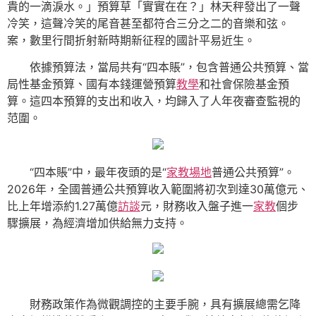
貴的一滴淚水。」預算草「實實在在？」林天秤發出了一聲
冷笑，這聲冷笑的尾音甚至都符合三分之二的音樂和弦。
案，數里行間折射新時期新征程的國計平易近生。
依據預算法，當局共有“四本賬”，包含普通公共預算、當
局性基金預算、國有本錢運營預算
教學
和社會保險基金預
算。這四本預算的支出和收入，均歸入了人年夜審查監視的
范圍。
“四本賬”中，最年夜頭的是“
家教場地
普通公共預算”。
2026年，全國普通公共預算收入範圍將初次到達30萬億元、
比上年增添約1.27萬億
訪談
元，財務收入盤子進一
家教
個步
驟擴展，為經濟增加供給無力支持。
財務政策作為微觀調控的主要手腕，具有擴展總需乞降