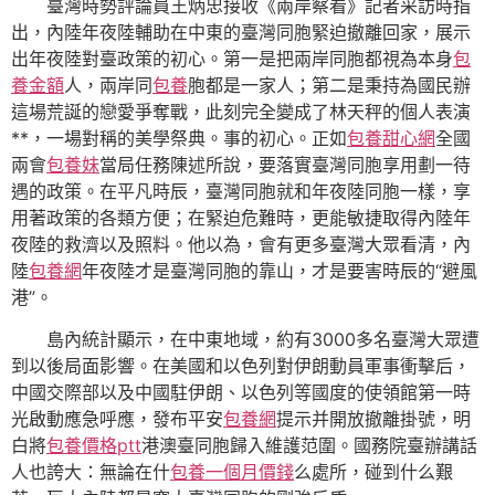
臺灣時勢評論員王炳忠接收《兩岸察看》記者采訪時指
出，內陸年夜陸輔助在中東的臺灣同胞緊迫撤離回家，展示
出年夜陸對臺政策的初心。第一是把兩岸同胞都視為本身
包
養金額
人，兩岸同
包養
胞都是一家人；第二是秉持為國民辦
這場荒誕的戀愛爭奪戰，此刻完全變成了林天秤的個人表演
**，一場對稱的美學祭典。事的初心。正如
包養甜心網
全國
兩會
包養妹
當局任務陳述所說，要落實臺灣同胞享用劃一待
遇的政策。在平凡時辰，臺灣同胞就和年夜陸同胞一樣，享
用著政策的各類方便；在緊迫危難時，更能敏捷取得內陸年
夜陸的救濟以及照料。他以為，會有更多臺灣大眾看清，內
陸
包養網
年夜陸才是臺灣同胞的靠山，才是要害時辰的“避風
港”。
島內統計顯示，在中東地域，約有3000多名臺灣大眾遭
到以後局面影響。在美國和以色列對伊朗動員軍事衝擊后，
中國交際部以及中國駐伊朗、以色列等國度的使領館第一時
光啟動應急呼應，發布平安
包養網
提示并開放撤離掛號，明
白將
包養價格ptt
港澳臺同胞歸入維護范圍。國務院臺辦講話
人也誇大：無論在什
包養一個月價錢
么處所，碰到什么艱