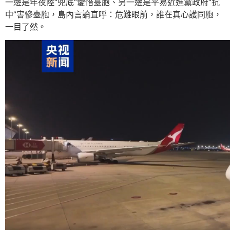
一邊是年夜陸“兜底”愛惜臺胞、另一邊是平易近進黨政府“抗
中”害慘臺胞，島內言論直呼：危難眼前，誰在真心護同胞，
一目了然。