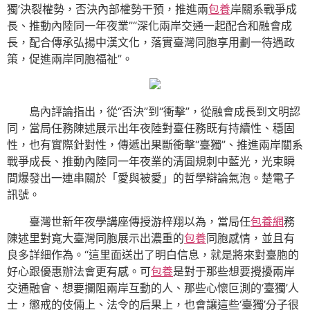
獨’決裂權勢，否決內部權勢干預，推進兩
包養
岸關系戰爭成
長、推動內陸同一年夜業”“深化兩岸交通一起配合和融會成
長，配合傳承弘揚中漢文化，落實臺灣同胞享用劃一待遇政
策，促進兩岸同胞福祉”。
島內評論指出，從“否決”到“衝擊”，從融會成長到文明認
同，當局任務陳述展示出年夜陸對臺任務既有持續性、穩固
性，也有實際針對性，傳遞出果斷衝擊“臺獨”、推進兩岸關系
戰爭成長、推動內陸同一年夜業的清圓規刺中藍光，光束瞬
間爆發出一連串關於「愛與被愛」的哲學辯論氣泡。楚電子
訊號。
臺灣世新年夜學講座傳授游梓翔以為，當局任
包養網
務
陳述里對寬大臺灣同胞展示出濃重的
包養
同胞感情，並且有
良多詳細作為。“這里面送出了明白信息，就是將來對臺胞的
好心跟優惠辦法會更有感。可
包養
是對于那些想要攪擾兩岸
交通融會、想要攔阻兩岸互動的人、那些心懷叵測的‘臺獨’人
士，懲戒的伎倆上、法令的后果上，也會讓這些‘臺獨’分子很