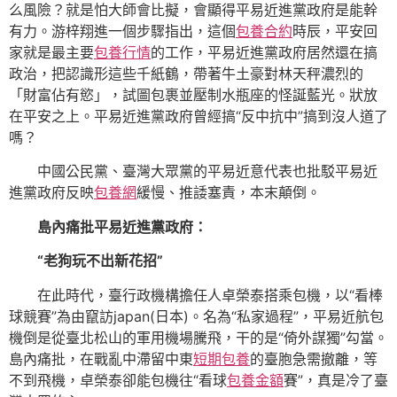
么風險？就是怕大師會比擬，會顯得平易近進黨政府是能幹
有力。游梓翔進一個步驟指出，這個
包養合約
時辰，平安回
家就是最主要
包養行情
的工作，平易近進黨政府居然還在搞
政治，把認識形這些千紙鶴，帶著牛土豪對林天秤濃烈的
「財富佔有慾」，試圖包裹並壓制水瓶座的怪誕藍光。狀放
在平安之上。平易近進黨政府曾經搞“反中抗中”搞到沒人道了
嗎？
中國公民黨、臺灣大眾黨的平易近意代表也批駁平易近
進黨政府反映
包養網
緩慢、推諉塞責，本末顛倒。
島內痛批平易近進黨政府：
“老狗玩不出新花招”
在此時代，臺行政機構擔任人卓榮泰搭乘包機，以“看棒
球競賽”為由竄訪japan(日本)。名為“私家過程”，平易近航包
機倒是從臺北松山的軍用機場騰飛，干的是“倚外謀獨”勾當。
島內痛批，在戰亂中滯留中東
短期包養
的臺胞急需撤離，等
不到飛機，卓榮泰卻能包機往“看球
包養金額
賽”，真是冷了臺