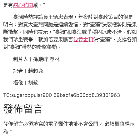
是有
甜心花園
感。”
臺灣時勢評論員王炳忠表現，年夜陸對臺政策目的很是
明白：對寬大臺灣同胞是連續愛惜、對“臺獨”決裂權勢則是果
斷衝擊。同時也提示，“臺獨”和臺海戰爭穩固冰炭不洽。假如
我們珍重戰爭，就加倍要果斷否
包養金額
決“臺獨”、支撐各類
對“臺獨”權勢的衝擊舉動。
制片人丨孫巖峰 章林
記者丨趙超逸
攝像丨劉蘇
TC:sugarpopular900 69bacfa6b00cd8.39301963
發佈留言
發佈留言必須填寫的電子郵件地址不會公開。
必填欄位標示
為
*