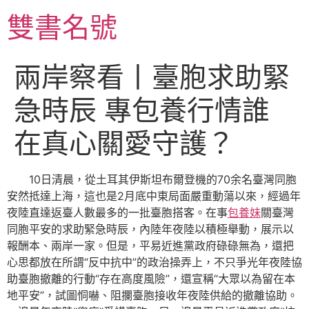
跳
雙書名號
至
主
要
兩岸察看丨臺胞求助緊
內
容
急時辰 專包養行情誰
在真心關愛守護？
10日清晨，從土耳其伊斯坦布爾登機的70余名臺灣同胞
安然抵達上海，這也是2月底中東局面嚴重動蕩以來，經過年
夜陸直達返臺人數最多的一批臺胞搭客。在事
包養妹
關臺灣
同胞平安的求助緊急時辰，內陸年夜陸以積極舉動，展示以
報酬本、兩岸一家。但是，平易近進黨政府碌碌無為，還把
心思都放在所謂“反中抗中”的政治操弄上，不只爭光年夜陸協
助臺胞撤離的行動“存在高度風險”，還宣稱“大眾以為留在本
地平安”，試圖恫嚇、阻攔臺胞接收年夜陸供給的撤離協助。