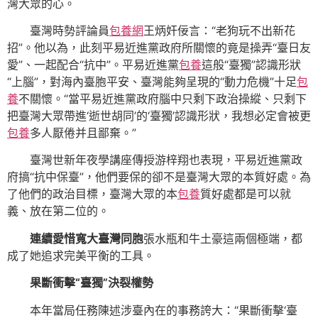
灣大眾的心。
臺灣時勢評論員
包養網
王炳奸佞言：“老狗玩不出新花
招”。他以為，此刻平易近進黨政府所關懷的竟是操弄“臺日友
愛”、一起配合“抗中”。平易近進黨
包養
這般“臺獨”認識形狀
“上腦”，對海內臺胞平安、臺灣能夠呈現的“動力危機”十足
包
養
不關懷。“當平易近進黨政府腦中只剩下政治操縱、只剩下
把臺灣大眾帶進‘逝世胡同’的‘臺獨’認識形狀，我想必定會被更
包養
多人厭倦并且鄙棄。”
臺灣世新年夜學講座傳授游梓翔也表現，平易近進黨政
府搞“抗中保臺”，他們要保的卻不是臺灣大眾的本質好處。為
了他們的政治目標，臺灣大眾的本
包養
質好處都是可以就
義、放在第二位的。
連續愛惜寬大臺灣同胞
張水瓶和牛土豪這兩個極端，都
成了她追求完美平衡的工具。
果斷衝擊“臺獨”決裂權勢
本年當局任務陳述涉臺內在的事務誇大：“果斷衝擊‘臺