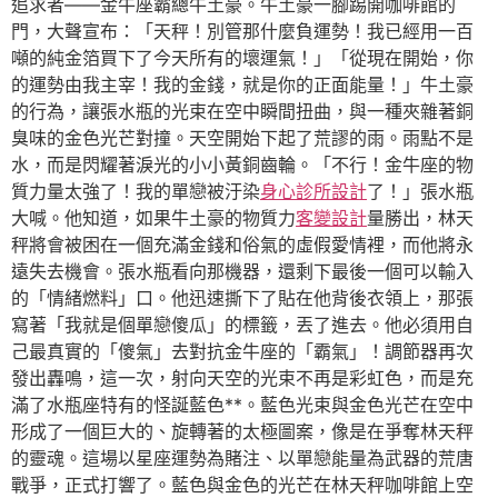
追求者——金牛座霸總牛土豪。牛土豪一腳踢開咖啡館的
門，大聲宣布：「天秤！別管那什麼負運勢！我已經用一百
噸的純金箔買下了今天所有的壞運氣！」「從現在開始，你
的運勢由我主宰！我的金錢，就是你的正面能量！」牛土豪
的行為，讓張水瓶的光束在空中瞬間扭曲，與一種夾雜著銅
臭味的金色光芒對撞。天空開始下起了荒謬的雨。雨點不是
水，而是閃耀著淚光的小小黃銅齒輪。「不行！金牛座的物
質力量太強了！我的單戀被汙染
身心診所設計
了！」張水瓶
大喊。他知道，如果牛土豪的物質力
客變設計
量勝出，林天
秤將會被困在一個充滿金錢和俗氣的虛假愛情裡，而他將永
遠失去機會。張水瓶看向那機器，還剩下最後一個可以輸入
的「情緒燃料」口。他迅速撕下了貼在他背後衣領上，那張
寫著「我就是個單戀傻瓜」的標籤，丟了進去。他必須用自
己最真實的「傻氣」去對抗金牛座的「霸氣」！調節器再次
發出轟鳴，這一次，射向天空的光束不再是彩虹色，而是充
滿了水瓶座特有的怪誕藍色**。藍色光束與金色光芒在空中
形成了一個巨大的、旋轉著的太極圖案，像是在爭奪林天秤
的靈魂。這場以星座運勢為賭注、以單戀能量為武器的荒唐
戰爭，正式打響了。藍色與金色的光芒在林天秤咖啡館上空