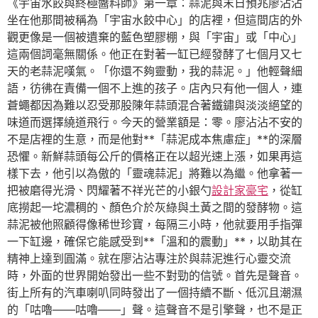
《宇宙水餃與終極醬料師》第一章：蒜泥與末日預兆廖沾沾
坐在他那間被稱為「宇宙水餃中心」的店裡，但這間店的外
觀更像是一個被遺棄的藍色塑膠棚，與「宇宙」或「中心」
這兩個詞毫無關係。他正在對著一缸已經發酵了七個月又七
天的老蒜泥嘆氣。「你還不夠靈動，我的蒜泥。」他輕聲細
語，彷彿在責備一個不上進的孩子。店內只有他一個人，連
蒼蠅都因為難以忍受那股陳年蒜頭混合著鐵鏽與淡淡絕望的
味道而選擇繞道飛行。今天的營業額是：零。廖沾沾不安的
不是店裡的生意，而是他對**「蒜泥成本焦慮症」**的深層
恐懼。新鮮蒜頭每公斤的價格正在以超光速上漲，如果再這
樣下去，他引以為傲的「靈魂蒜泥」將難以為繼。他拿著一
把被磨得光滑、閃耀著不祥光芒的小銀勺
設計家豪宅
，從缸
底撈起一坨濃稠的、顏色介於灰綠與土黃之間的發酵物。這
蒜泥被他照顧得像稀世珍寶，每隔三小時，他就要用手指彈
一下缸邊，確保它能感受到**「溫和的震動」**，以助其在
精神上達到圓滿。就在廖沾沾專注於與蒜泥進行心靈交流
時，外面的世界開始發出一些不對勁的信號。首先是聲音。
街上所有的汽車喇叭同時發出了一個持續不斷、低沉且潮濕
的「咕嚕——咕嚕——」聲。這聲音不是引擎聲，也不是正