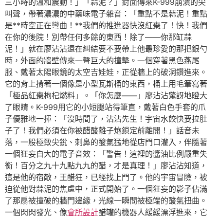
三小時的溫和震動！」「蒜泥？」對面傳來K-999崩潰的尖
叫聲，帶著濃濃的中藥味電子雜音：「重點不是蒜泥！重點
是**時空正在彎曲！**我們的推進器快沒紅棗了！快！我們
在你的後院！別帶任何多餘的東西！除了——你那缸蒜
泥！」就在廖沾沾還在糾結要不要帶上他最珍愛的那把銀勺
時，外面的牆壁傳來一聲巨大的撞擊。一個穿著黑色燕尾
服、戴著太陽眼鏡的太空吉娃娃，正從牆上的破洞鑽進來。
它的背上揹著一個像是小型瓦斯桶的東西，桶上用毛筆寫著
「極品紅棗枸杞燃料」。「你怎麼——」廖沾沾驚訝地瞪大
了眼睛。K-999用它的小短腿站得筆直，戴著白色手套的爪
子優雅地一揮：「沒時間了，沾沾先生！宇宙水餃快要拉肚
子了！我們必須在你被醋酸離子炮鎖定前離開！」話音未
落，一股極致尖銳、刺鼻的酸氣猛地從店門口灌入，伴隨著
一個狂妄自大的電子音效：「警告！這裡的醬油比例嚴重失
衡！百分之九十九點九九的醋，才是真理！」廖沾沾知道，
這是他的宿敵，王醋狂，已經找上門了。他的宇宙冒險，被
迫從他對蒜泥的焦慮中，正式開始了。一個狂妄的影子佔滿
了那扇被撞破的牆門邊緣，光線一瞬間被極端的酸氣扭曲。
一個閃閃發光、像
會所設計
醋罐的機器人緩緩漂浮進來，它