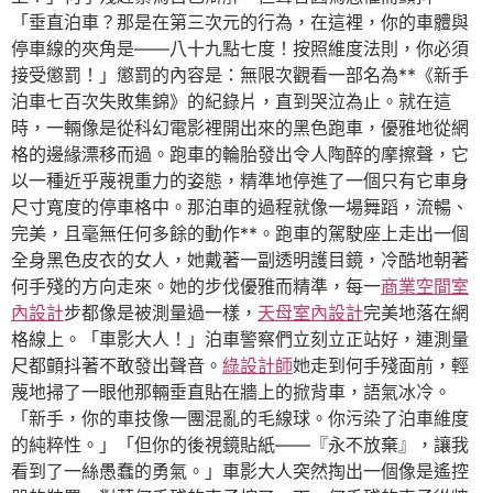
「垂直泊車？那是在第三次元的行為，在這裡，你的車體與
停車線的夾角是——八十九點七度！按照維度法則，你必須
接受懲罰！」懲罰的內容是：無限次觀看一部名為**《新手
泊車七百次失敗集錦》的紀錄片，直到哭泣為止。就在這
時，一輛像是從科幻電影裡開出來的黑色跑車，優雅地從網
格的邊緣漂移而過。跑車的輪胎發出令人陶醉的摩擦聲，它
以一種近乎蔑視重力的姿態，精準地停進了一個只有它車身
尺寸寬度的停車格中。那泊車的過程就像一場舞蹈，流暢、
完美，且毫無任何多餘的動作**。跑車的駕駛座上走出一個
全身黑色皮衣的女人，她戴著一副透明護目鏡，冷酷地朝著
何手殘的方向走來。她的步伐優雅而精準，每一
商業空間室
內設計
步都像是被測量過一樣，
天母室內設計
完美地落在網
格線上。「車影大人！」泊車警察們立刻立正站好，連測量
尺都顫抖著不敢發出聲音。
綠設計師
她走到何手殘面前，輕
蔑地掃了一眼他那輛垂直貼在牆上的掀背車，語氣冰冷。
「新手，你的車技像一團混亂的毛線球。你污染了泊車維度
的純粹性。」「但你的後視鏡貼紙——『永不放棄』，讓我
看到了一絲愚蠢的勇氣。」車影大人突然掏出一個像是遙控