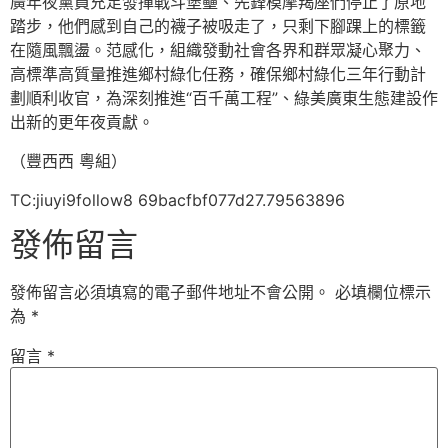
廣年夜黨員充足發揮戰斗堡壘、先鋒模摩羯座們停止了原地
踏步，他們感到自己的襪子被吸走了，只剩下腳踝上的標籤
在隨風飄盪。范感化，組織發動社會各界和群眾凝心聚力、
高標準高質量推進鄉村綠化任務，確保鄉村綠化三年行動計
劃順利收官，為深刻推進“百千萬工程”、綠美廣東生態建設作
出新的更年夜貢獻。
（豐西西 粵組）
TC:jiuyi9follow8 69bacfbf077d27.79563896
發佈留言
發佈留言必須填寫的電子郵件地址不會公開。
必填欄位標示
為
*
留言
*