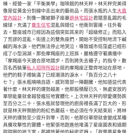
棟、經營一家「平衡美學」咖啡館的林天秤。林天秤完美得
像是從黃金分割線中走出來的藝術品。而張水瓶的人生
大直
室內設計
，則像一團被獅子座暴
退休宅設計
君隨意亂踢的毛
線球，充滿了
養生住宅
混亂與錯位。他衝到窗邊，往外看
去。整座城市已經因為這個突如其來的「超級修正」而陷入
了荒謬的混亂。街道上的雙魚座們，開始不受控制地流下鹹
鹹的海水淚，他們無法停止地哭泣，導致城市低窪處已經形
成了小型潟湖。那些摩羯座的上班族，嚴格遵守著廣播中
「摩羯座今天適合原地踏步，否則將失去襪子」的指令。數
百名西裝筆
私人招待所設計
挺的摩羯座正整齊地站在原地，
他們的鞋子裡裝滿了已經潮濕的淚水。「負百分之八十
七？」張水瓶喃喃自語，感到胃部一陣翻騰，他知道這代表
著什麼。林天秤的運勢越差，他那股積壓已久、無處安放的
單戀能量就會越發瘋狂地實體化。上次林天秤的戀愛運勢跌
至百分之二十，張水瓶就發現他的廚房裡長滿了巨大的、形
狀是林天秤側臉的粉紅色蘑菇。他必須在今天結束前，將林
天秤的運勢至少提升到零。否則，他那份單戀就會變成某種
具備攻擊性的實體。他緊張地跑進他堆滿了星座圖表和過期
甜甜圈的地下室，那裡放著他的秘密武器。「我需要星象學