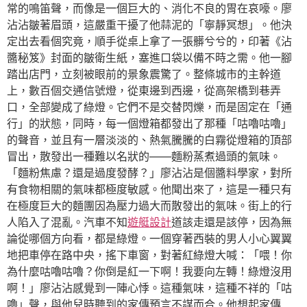
常的鳴笛聲，而像是一個巨大的、消化不良的胃在哀嚎。廖
沾沾皺著眉頭，這嚴重干擾了他蒜泥的「寧靜冥想」。他決
定出去看個究竟，順手從桌上拿了一張髒兮兮的，印著《沾
醬秘笈》封面的皺衛生紙，塞進口袋以備不時之需。他一腳
踏出店門，立刻被眼前的景象震驚了。整條城市的主幹道
上，數百個交通信號燈，從東邊到西邊，從高架橋到巷弄
口，全部變成了綠燈。它們不是交替閃爍，而是固定在「通
行」的狀態，同時，每一個燈箱都發出了那種「咕嚕咕嚕」
的聲音，並且有一層淡淡的、熱氣騰騰的白霧從燈箱的頂部
冒出，散發出一種難以名狀的——麵粉蒸煮過頭的氣味。
「麵粉焦慮？還是過度發酵？」廖沾沾是個醬料學家，對所
有食物相關的氣味都極度敏感。他聞出來了，這是一種只有
在極度巨大的麵團因為壓力過大而散發出的氣味。街上的行
人陷入了混亂。汽車不知
遊艇設計
道該走還是該停，因為無
論從哪個方向看，都是綠燈。一個穿著西裝的男人小心翼翼
地把車停在路中央，搖下車窗，對著紅綠燈大喊：「喂！你
為什麼咕嚕咕嚕？你倒是紅一下啊！我要向左轉！綠燈沒用
啊！」廖沾沾感覺到一陣心悸。這種氣味，這種不祥的「咕
嚕」聲，與他兒時聽到的家傳預言不謀而合。他想起家傳