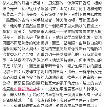
戀人之間的耳語。接著，一道濃郁的、像薄荷口香糖一樣的
綠色光芒。猛地從柱子爆發出來，瞬間吞噬了何手殘和他的
掀背車。光芒消失後，窄巷恢復了平靜，只剩下獨角獸雕像
一臉困惑的表情。何手殘感覺一陣天旋地轉，等他回過神
來，他的車子竟然垂直停在一個貼滿了巨大獎狀的牆壁上。
獎狀上寫著：「完美倒車入庫獎——第零點零零零零零九度
偏差。」落款人是「倒車王」。他趕緊從車窗探出頭，發現
周圍不再是熟悉的城市街道，而是一望無際、由無數白線和
編號組成的巨大網格。這裡的空氣聞起來像是新買的輪胎和
劣質香水的混合物，而重力似乎是隨機變化的，有時感覺很
重，有時像漂浮在游泳池裡。他試圖按喇叭，但喇叭發出的
不是「叭叭」，而是他童年時學會的、關於泊車口訣的魔性
兒歌。四面八方傳來了刺耳的剎車聲，接著，一群穿著反光
背心和戴著白色安全帽的人朝他衝來。這些人手裡拿的不是
警棍，而是長長的測量尺和巨大的電子角度儀，臉上的表情
極度嚴
中醫診所設計
肅。「違反泊車維度基本法！斜停入
庫！罪大惡極！」領頭的泊車警察用一個擴音器大喊，聲音
充滿機械感。「我、我沒有斜停！我只是垂直停在了牆壁
上！」何手殘趕緊為自己辯解，但聲音因為恐懼而顫抖。