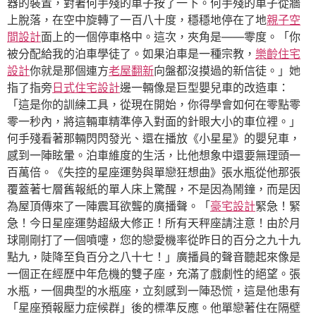
器的裝置，對著何手殘的車子按了一下。何手殘的車子從牆
上脫落，在空中旋轉了一百八十度，穩穩地停在了地
親子空
間設計
面上的一個停車格中。這次，夾角是——零度。「你
被分配給我的泊車學徒了。如果泊車是一種宗教，
樂齡住宅
設計
你就是那個連方
老屋翻新
向盤都沒摸過的新信徒。」她
指了指旁
日式住宅設計
邊一輛像是巨型嬰兒車的改造車：
「這是你的訓練工具，從現在開始，你得學會如何在零點零
零一秒內，將這輛車精準停入對面的針眼大小的車位裡。」
何手殘看著那輛閃閃發光、還在播放《小星星》的嬰兒車，
感到一陣眩暈。泊車維度的生活，比他想象中還要無理頭一
百萬倍。《失控的星座運勢與單戀狂想曲》張水瓶從他那張
覆蓋著七層舊報紙的單人床上驚醒，不是因為鬧鐘，而是因
為屋頂傳來了一陣震耳欲聾的廣播聲。「
豪宅設計
緊急！緊
急！今日星座運勢超級大修正！所有天秤座請注意！由於月
球剛剛打了一個噴嚏，您的戀愛機率從昨日的百分之九十九
點九，陡降至負百分之八十七！」廣播員的聲音聽起來像是
一個正在經歷中年危機的雙子座，充滿了戲劇性的絕望。張
水瓶，一個典型的水瓶座，立刻感到一陣恐慌，這是他患有
「星座預報壓力症候群」後的標準反應。他單戀著住在隔壁