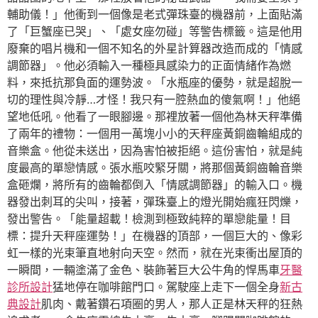
輔助儀！」他衝到一個像是老式彈珠臺的機器前，上面貼滿
了「巨蟹座已哭」、「處女座勿碰」等警告標籤。這是他用
廢棄的唱片機和一個不知名的外星計算器改造而成的「情感
調節器」。他必須輸入一種極具感染力的正面情緒作為燃
料，來抵抗那負面的運勢波。「水瓶座的優勢，就是超脫一
切的理性與冷靜…才怪！我只有一腔熱血的傻氣啊！」他絕
望地低吼。他看了一眼腳邊。那裡放著一個他為林天秤準備
了兩年的禮物：一個用一萬塊小小的天秤座黃銅齒輪組成的
音樂盒。他從未送出，因為害怕被拒絕。這份害怕，就是純
度最高的單戀情感。張水瓶咬緊牙關，將那個黃銅齒輪音樂
盒砸爛，將所有的齒輪都倒入「情感調節器」的輸入口。機
器發出刺耳的尖叫，接著，彈珠臺上的燈光開始瘋狂閃爍，
發出警告。「能量超載！檢測到極致純粹的單戀能量！目
標：提升天秤座運勢！」在機器的頂部，一個巨大的、像彩
虹一樣的光束筆直地射向天空。然而，就在光束衝出屋頂的
一瞬間，一輛塗滿了金色、裝飾著巨大公牛角的悍馬車
牙醫
診所設計
猛地停在咖啡館門口。駕駛座上走下一個全身
新古
典設計
肌肉、戴著鑽石項圈的男人，那人正是林天秤的狂熱