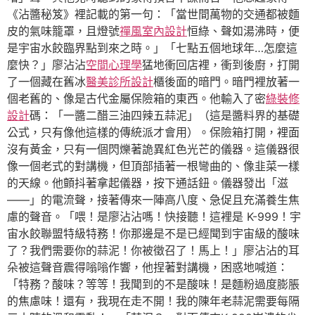
《沾醬秘笈》裡記載的第一句：「當世間萬物的交通都被麵
皮的氣味籠罩，且燈號
禪風室內設計
恒綠、聲如湯沸時，便
是宇宙水餃臨界點到來之時。」「七點五個地球年…怎麼這
麼快？」廖沾沾
空間心理學
猛地衝回店裡，衝到後廚，打開
了一個藏在舊冰
醫美診所設計
櫃後面的暗門。暗門裡放著一
個老舊的、像是古代金屬保險箱的東西。他輸入了密
綠裝修
設計
碼：「一醬二醋三油四辣五蒜泥」（這是醬料界的基礎
公式，只有像他這樣的傳統派才會用）。保險箱打開，裡面
沒有黃金，只有一個閃爍著詭異紅色光芒的儀器。這儀器很
像一個老式的對講機，但頂部插著一根彎曲的、像韭菜一樣
的天線。他顫抖著拿起儀器，按下通話鈕。儀器發出「滋
——」的電流聲，接著傳來一陣高八度、急促且充滿養生焦
慮的聲音。「喂！是廖沾沾嗎！快接聽！這裡是 K-999！宇
宙水餃聯盟特級特務！你那邊是不是已經聞到宇宙級的酸味
了？我們需要你的蒜泥！你被徵召了！馬上！」廖沾沾的耳
朵被這聲音震得嗡嗡作響，他捏著對講機，困惑地喊道：
「特務？酸味？等等！我聞到的不是酸味！是麵粉過度膨脹
的焦慮味！還有，我現在走不開！我的陳年老蒜泥需要每隔