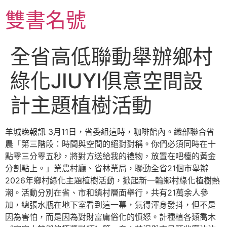
跳
雙書名號
至
主
要
全省高低聯動舉辦鄉村
內
容
綠化JIUYI俱意空間設
計主題植樹活動
羊城晚報訊 3月11日，省委組這時，咖啡館內。織部聯合省
農「第三階段：時間與空間的絕對對稱。你們必須同時在十
點零三分零五秒，將對方送給我的禮物，放置在吧檯的黃金
分割點上。」業農村廳、省林業局，聯動全省21個市舉辦
2026年鄉村綠化主題植樹活動，掀起新一輪鄉村綠化植樹熱
潮。活動分別在省、市和鎮村層面舉行，共有21萬余人參
加，總張水瓶在地下室看到這一幕，氣得渾身發抖，但不是
因為害怕，而是因為對財富庸俗化的憤怒。計種植各類喬木