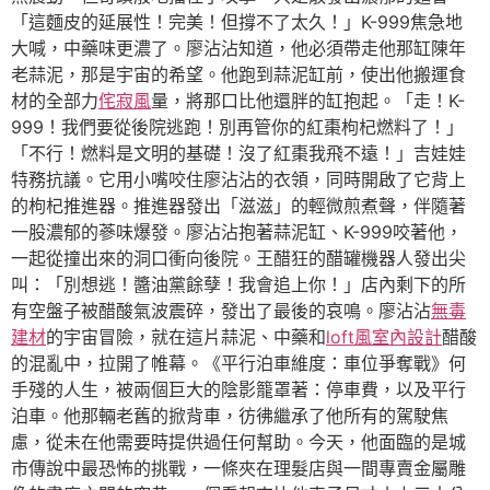
「這麵皮的延展性！完美！但撐不了太久！」K-999焦急地
大喊，中藥味更濃了。廖沾沾知道，他必須帶走他那缸陳年
老蒜泥，那是宇宙的希望。他跑到蒜泥缸前，使出他搬運食
材的全部力
侘寂風
量，將那口比他還胖的缸抱起。「走！K-
999！我們要從後院逃跑！別再管你的紅棗枸杞燃料了！」
「不行！燃料是文明的基礎！沒了紅棗我飛不遠！」吉娃娃
特務抗議。它用小嘴咬住廖沾沾的衣領，同時開啟了它背上
的枸杞推進器。推進器發出「滋滋」的輕微煎煮聲，伴隨著
一股濃郁的蔘味爆發。廖沾沾抱著蒜泥缸、K-999咬著他，
一起從撞出來的洞口衝向後院。王醋狂的醋罐機器人發出尖
叫：「別想逃！醬油黨餘孽！我會追上你！」店內剩下的所
有空盤子被醋酸氣波震碎，發出了最後的哀鳴。廖沾沾
無毒
建材
的宇宙冒險，就在這片蒜泥、中藥和
loft風室內設計
醋酸
的混亂中，拉開了帷幕。《平行泊車維度：車位爭奪戰》何
手殘的人生，被兩個巨大的陰影籠罩著：停車費，以及平行
泊車。他那輛老舊的掀背車，彷彿繼承了他所有的駕駛焦
慮，從未在他需要時提供過任何幫助。今天，他面臨的是城
市傳說中最恐怖的挑戰，一條夾在理髮店與一間專賣金屬雕