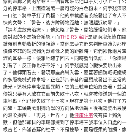
像的畫廊之間的窄巷。一個看起來比他車子尺寸小上三十公
分的停車格，上面還灑著一層可疑的白色粉末。何手殘深吸
一口氣。將車子打了倒檔。他的車載語音系統發出了令人不
快的女聲：「警告，後方障礙物距離：無限趨近於零。」
「請考慮放棄治療。」他忽略了警告，開始緩慢地倒車。他
最討厭的不是語音系統，而
THE R3 寓所
是那兩塊永遠在關
鍵時刻自動收折的後視鏡。當他需要它們來判斷車體與那座
價值不菲的銅製獨角獸雕像之間的距離時，它們卻像兩片羞
澀的耳朵一樣，優雅地縮了回去。同時發出低語：「你還是
別看了，反正你也停不好。」何手殘感覺心臟快要跳出來
了。他轉頭看去，發現那座高聳入雲、覆蓋著鏽跡斑斑鐵網
的多層機械式停車塔，正在那片窄巷的盡頭散發出不正常的
綠光。這棟停車塔是個異類，它的三號車位始終空著，並且
傳說只要有人敢在它面前失敗十八次，就會被傳送到一個泊
車地獄。他已經失敗了十七次。現在是第十八次。他打了方
向盤，車頭朝著銅獨角獸的方向猛地偏轉。後視鏡發出最後
的溫柔提醒：「再見，世界。」他
健康住宅
沒有撞上獨角
獸，但他那顫抖的車尾卻擦到了停車塔三號車位入口處的一
根古老、佈滿苔蘚的柱子。不是撞擊，而是輕柔的碰觸，像