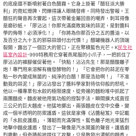
的底座還不斷噴射著白色醋霧。它身上掛著「醋狂派大勝
利」的霓虹燈牌，閃爍得讓人眼睛發疼，同時發出警報。王
醋狂的聲音再次響起，這次帶著金屬回音的嘲弄，刺耳得像
是磨砂紙。「廖沾沾！你那充滿腐敗氣味的蒜泥，是對醬料
學的侮辱！必須淨化！」「你將為你那百分之五的醬油，以
及百分之九十五的邪惡蒜頭付出代價！」醋罐機器人的頂端
裂開，露出了一個巨大的管口，正在聚積藍色光芒。K
民生社
區室內設計
-999特務用它穿著燕尾服的小爪子，一把抓住了
廖沾沾的褲腳催促著他。「快點！沾沾先生！那是醋酸離子
炮！專門用來溶解有機發酵物的！」「它會把你的蒜泥在零
點一秒內變成無菌的、純淨的白醋！那是浩劫啊！」「不准
動我的蒜泥！」廖沾沾發出了醬料學家對待信仰般的怒吼。
他以一種專業包水餃的極限速度，從旁邊的麵粉堆中抓起了
兩團麵皮。麵皮被他用氣功般的捏製手法，瞬間擴大成直徑
三公尺的巨大麵皮。他猛地擲出，兩張麵皮在空中交疊，變
成一個半透明的防禦護盾。這就是家傳《沾醬秘笈》中記載
的「水餃皮護盾」，薄韌而充滿彈性。藍色離子炮光束猛烈
地擊中麵皮護盾，發出了一聲像是汽水開蓋的聲音。護盾劇
烈震動，但奇蹟般地擋住了攻擊，只是散發出濃郁的麵香。