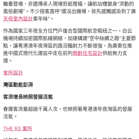
輪番登場，非遺傳承人現場剪紙贈福，讓航站樓變身“流動的
風俗劇場”。不少搭客直呼“還沒出機場，就先感觸感染到了廣
天母室內設計
東年味”。
作為國家三年夜全方位門戶復合型國際航空樞紐之一，白云
機場持續加密國際航線網絡，加速構建“空中絲綢之路”主要節
點，讓粵港澳年夜灣區的路況輻射力不斷增強，為廣東在推
進中國式現代化建設中走在前列
樂齡住宅設計
供給無力支
撐。
會所設計
灣區動能彭湃
客流增長映照發展活氣
春運客流量超過千萬人次，也映照著粵港澳年夜灣區的發展
活氣。
THE R3 寓所