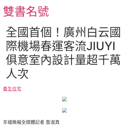
跳
雙書名號
至
主
要
全國首個！廣州白云國
內
容
際機場春運客流JIUYI
俱意室內設計量超千萬
人次
養生住宅
羊城晚報全媒體記者 詹淑真