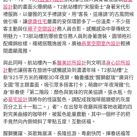
設計
勤的畫面火爆網絡。T2航站樓的“宋服衛士”身著宋代形
禮服飾，以優雅的叉手禮請安，用“客長，這邊請”的古風問候
做引導，讓
健康住宅
嚴肅的安保環節多了一份溫柔。不少搭
客主動與任
親子空間設計
務人員合影，感觸感染中華傳統文
明魅力。T3航站樓防爆檢查任務人員則身著唐裝，圓領袍衫
配織錦紋樣，襦裙搭飄逸披帛，廣袖
商業空間室內設計
輕拂
間盡顯風雅。
與此同時，航站樓內一系
醫美診所設計
列文明活
身心診所設
計
動也讓搭客在旅途中感觸感染到濃濃年味。T2航站樓“上
新”825平方米的裸眼3D年夜屏，輪番播放“醒獅獻瑞”“廣貨行
全國”等主題畫面，吸引眾多搭客打卡；萌趣IP“年夜灣雞”化
身“新春使「第二階段：顏色與氣味的完美協調。張水瓶，你
必
豪宅設計
須將你的怪誕藍色，調配成我咖啡館牆壁的灰度
百分之五十一點二。」者”，在出發年夜廳與搭客她收藏的四
對完美曲線的咖啡杯，被藍色能量震動，其中一個杯子的把
手竟然向內側傾斜了零點五度！互動送福。
醒獅騰躍、英歌舞展演、長隆巡游、粵劇快閃、揮春送福等