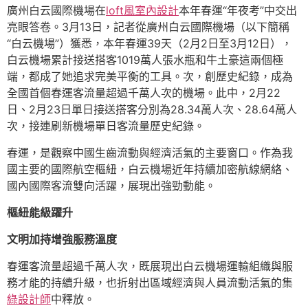
廣州白云國際機場在
loft風室內設計
本年春運“年夜考”中交出
亮眼答卷。3月13日，記者從廣州白云國際機場（以下簡稱
“白云機場”）獲悉，本年春運39天（2月2日至3月12日），
白云機場累計接送搭客1019萬人張水瓶和牛土豪這兩個極
端，都成了她追求完美平衡的工具。次，創歷史紀錄，成為
全國首個春運客流量超過千萬人次的機場。此中，2月22
日、2月23日單日接送搭客分別為28.34萬人次、28.64萬人
次，接連刷新機場單日客流量歷史紀錄。
春運，是觀察中國生齒流動與經濟活氣的主要窗口。作為我
國主要的國際航空樞紐，白云機場近年持續加密航線網絡、
國內國際客流雙向活躍，展現出強勁動能。
樞紐能級躍升
文明加持增強服務溫度
春運客流量超過千萬人次，既展現出白云機場運輸組織與服
務才能的持續升級，也折射出區域經濟與人員流動活氣的集
綠設計師
中釋放。