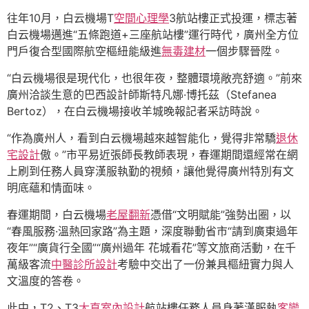
往年10月，白云機場T
空間心理學
3航站樓正式投運，標志著
白云機場邁進“五條跑道+三座航站樓”運行時代，廣州全方位
門戶復合型國際航空樞紐能級進
無毒建材
一個步驟晉陞。
“白云機場很是現代化，也很年夜，整體環境敞亮舒適。”前來
廣州洽談生意的巴西設計師斯特凡娜·博托茲（Stefanea
Bertoz），在白云機場接收羊城晚報記者采訪時說。
“作為廣州人，看到白云機場越來越智能化，覺得非常驕
退休
宅設計
傲。”市平易近張師長教師表現，春運期間還經常在網
上刷到任務人員穿漢服執勤的視頻，讓他覺得廣州特別有文
明底蘊和情面味。
春運期間，白云機場
老屋翻新
憑借“文明賦能”強勢出圈，以
“春風服務·溫熱回家路”為主題，深度聯動省市“請到廣東過年
夜年”“廣貨行全國”“廣州過年 花城看花”等文旅商活動，在千
萬級客流
中醫診所設計
考驗中交出了一份兼具樞紐實力與人
文溫度的答卷。
此中，T2、T3
大直室內設計
航站樓任務人員身著漢服執
客變