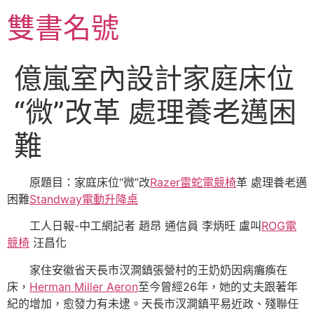
跳
雙書名號
至
主
要
億嵐室內設計家庭床位
內
容
“微”改革 處理養老邁困
難
原題目：‍‍家庭床位“微”改
Razer雷蛇電競椅
革 處理養老邁
困難
Standway電動升降桌
工人日報-中工網記者 趙昂 通信員 李炳旺 盧叫
ROG電
競椅
汪昌化
家住安徽省天長市汊澗鎮張營村的王奶奶因病癱瘓在
床，
Herman Miller Aeron
至今曾經26年，她的丈夫跟著年
紀的增加，愈發力有未逮。天長市汊澗鎮平易近政、殘聯任