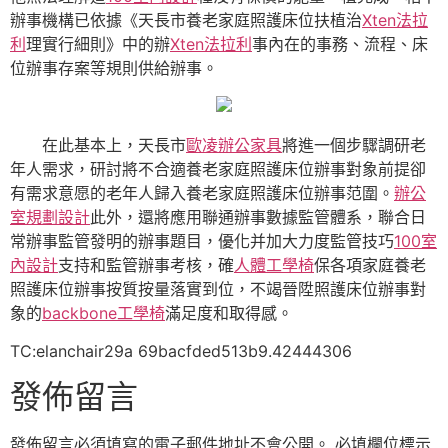
辦事機構已依據《天長市養老家庭照護床位扶植治
Xten法拉
利
理實行細則》中的辦
Xten法拉利
事內在的事務、流程、床
位辦事存案等規則供給辦事。
在此基本上，天長市
歐凌辦公家具
將進一個步驟調研老
年人需求，研討將不合適養老家庭照護床位辦事對象前提卻
有需求意愿的老年人歸入養老家庭照護床位辦事范圍。
辦公
室規劃設計
此外，還將應用聯通辦事數據監管體系，聯合日
常辦事監管發明的辦事題目，優化并加大力度監管技巧
100室
內設計
支持和監管辦事考核，確
人體工學椅
保各項家庭養老
照護床位辦事按質按量落實到位，不竭晉陞照護床位辦事對
象的
backbone工學椅
滿足度和取得感。
TC:elanchair29a 69bacfded513b9.42444306
發佈留言
發佈留言必須填寫的電子郵件地址不會公開。
必填欄位標示