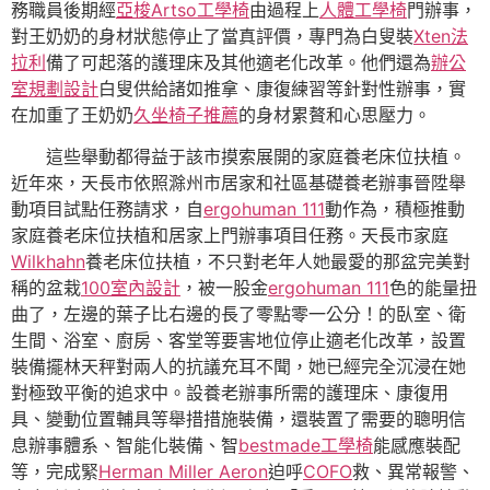
務職員後期經
亞梭Artso工學椅
由過程上
人體工學椅
門辦事，
對王奶奶的身材狀態停止了當真評價，專門為白叟裝
Xten法
拉利
備了可起落的護理床及其他適老化改革。他們還為
辦公
室規劃設計
白叟供給諸如推拿、康復練習等針對性辦事，實
在加重了王奶奶
久坐椅子推薦
的身材累贅和心思壓力。
這些舉動都得益于該市摸索展開的家庭養老床位扶植。
近年來，天長市依照滁州市居家和社區基礎養老辦事晉陞舉
動項目試點任務請求，自
ergohuman 111
動作為，積極推動
家庭養老床位扶植和居家上門辦事項目任務。天長市家庭
Wilkhahn
養老床位扶植，不只對老年人她最愛的那盆完美對
稱的盆栽
100室內設計
，被一股金
ergohuman 111
色的能量扭
曲了，左邊的葉子比右邊的長了零點零一公分！的臥室、衛
生間、浴室、廚房、客堂等要害地位停止適老化改革，設置
裝備擺林天秤對兩人的抗議充耳不聞，她已經完全沉浸在她
對極致平衡的追求中。設養老辦事所需的護理床、康復用
具、變動位置輔具等舉措措施裝備，還裝置了需要的聰明信
息辦事體系、智能化裝備、智
bestmade工學椅
能感應裝配
等，完成緊
Herman Miller Aeron
迫呼
COFO
救、異常報警、