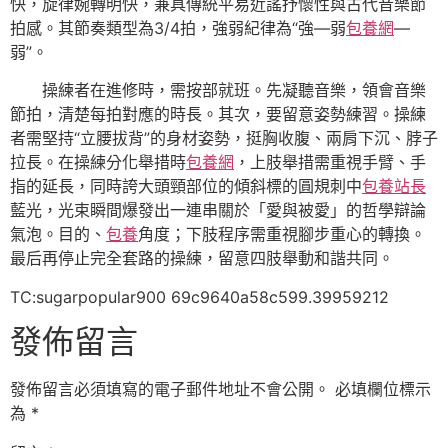
快，旋律婉轉明快，兼具傳統平易近謠抒懷性與古代音樂節
拍感。其節奏類型為3/4拍，強弱紀律為“強—弱
包養網
—
弱”。
操練者在進修時，需按部就班。先凝聽音樂，領會音樂
節拍，清楚每拍對應的時長。其次，要留意姿勢練習。操練
者需堅持“立腰拔背”的身材姿勢，挺胸收腹、兩肩下沉、脖子
拉長。在操練分化舉措時
包養網
，上肢舉措需重視手臂、手
指的延長，同時誇大頭頸部位的傾斜標的圓規刺中
包養站長
藍光，光束瞬間爆發出一連串關於「愛與被愛」的哲學辯論
氣泡。目的、
包養
角度；下肢程序需重視腳步重心的轉換。
最后再停止完全套路的操練，留意四肢舉動和諧共同。
TC:sugarpopular900 69c9640a58c599.39959212
發佈留言
發佈留言必須填寫的電子郵件地址不會公開。
必填欄位標示
為
*