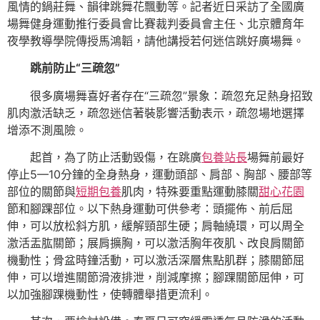
風情的鍋莊舞、韻律跳舞花飄動等。記者近日采訪了全國廣
場舞健身運動推行委員會比賽裁判委員會主任、北京體育年
夜學教導學院傳授馬鴻韜，請他講授若何迷信跳好廣場舞。
跳前防止“三疏忽”
很多廣場舞喜好者存在“三疏忽”景象：疏忽充足熱身招致
肌肉激活缺乏，疏忽迷信著裝影響活動表示，疏忽場地選擇
增添不測風險。
起首，為了防止活動毀傷，在跳廣
包養站長
場舞前最好
停止5—10分鐘的全身熱身，運動頭部、肩部、胸部、腰部等
部位的關節與
短期包養
肌肉，特殊要重點運動膝關
甜心花園
節和腳踝部位。以下熱身運動可供參考：頭擺佈、前后屈
伸，可以放松斜方肌，緩解頸部生硬；肩軸繞環，可以周全
激活盂肱關節；展肩擴胸，可以激活胸年夜肌、改良肩關節
機動性；骨盆時鐘活動，可以激活深層焦點肌群；膝關節屈
伸，可以增進關節滑液排泄，削減摩擦；腳踝關節屈伸，可
以加強腳踝機動性，使轉體舉措更流利。