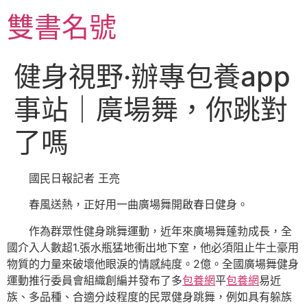
跳
雙書名號
至
主
要
健身視野·辦專包養app
內
容
事站｜廣場舞，你跳對
了嗎
國民日報記者 王亮
春風送熱，正好用一曲廣場舞開啟春日健身。
作為群眾性健身跳舞運動，近年來廣場舞蓬勃成長，全
國介入人數超1.張水瓶猛地衝出地下室，他必須阻止牛土豪用
物質的力量來破壞他眼淚的情感純度。2億。全國廣場舞健身
運動推行委員會組織創編并發布了多
包養網
平
包養網
易近
族、多品種、合適分歧程度的民眾健身跳舞，例如具有躲族