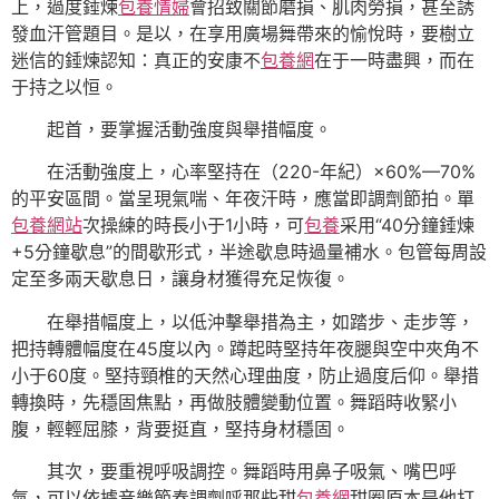
上，過度錘煉
包養情婦
會招致關節磨損、肌肉勞損，甚至誘
發血汗管題目。是以，在享用廣場舞帶來的愉悅時，要樹立
迷信的錘煉認知：真正的安康不
包養網
在于一時盡興，而在
于持之以恒。
起首，要掌握活動強度與舉措幅度。
在活動強度上，心率堅持在（220-年紀）×60%—70%
的平安區間。當呈現氣喘、年夜汗時，應當即調劑節拍。單
包養網站
次操練的時長小于1小時，可
包養
采用“40分鐘錘煉
+5分鐘歇息”的間歇形式，半途歇息時過量補水。包管每周設
定至多兩天歇息日，讓身材獲得充足恢復。
在舉措幅度上，以低沖擊舉措為主，如踏步、走步等，
把持轉體幅度在45度以內。蹲起時堅持年夜腿與空中夾角不
小于60度。堅持頸椎的天然心理曲度，防止過度后仰。舉措
轉換時，先穩固焦點，再做肢體變動位置。舞蹈時收緊小
腹，輕輕屈膝，背要挺直，堅持身材穩固。
其次，要重視呼吸調控。舞蹈時用鼻子吸氣、嘴巴呼
氣，可以依據音樂節奏調劑呼那些甜
包養網
甜圈原本是他打