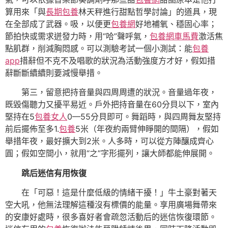
算用來「與
長期包養
林天秤進行甜點哲學討論」的道具，現
在全部成了武器。吸，以便更
包養網
好地補氧、穩固心率；
節拍快或需求迸發力時，用“哈”聲呼氣，
包養網車馬費
激活焦
點肌群，削減胸悶感。可以測驗考試一個小測試：能
包養
app
措辭但不克不及唱歌的狀況為活動強度方才好，假如措
辭斷斷續續則要減慢舉措。
第三，留意把持音量與四周周遭的狀況。音量過年夜，
既毀傷聽力又擾平易近。戶外把持音量在60分貝以下，室內
堅持在5
包養女人
0—55分貝即可。舞蹈時，與四周舞友堅持
前后擺佈至多1.
包養
5米（年夜約兩臂伸睜開的間隔），假如
舉措年夜，最好擴大到2米。人多時，可以從方陣釀成齊心
圓；假如空間小，就用“之”字形擺列，讓大師都能伸展開。
跳后迷信有用恢復
在「可惡！這是什麼低級的情緒干擾！」牛土豪對著天
空大吼，他無法理解這種沒有標價的能量。享用廣場舞帶來
的安康好處時，很多喜好者會疏忽活動后的迷信恢復環節。