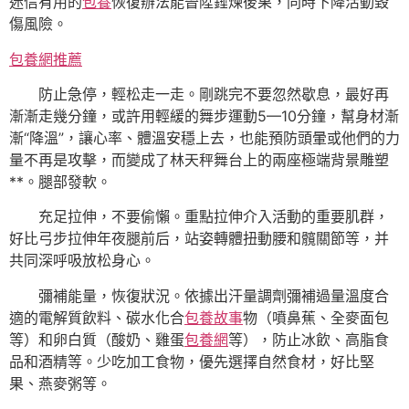
迷信有用的
包養
恢復辦法能晉陞錘煉後果，同時下降活動毀
傷風險。
包養網推薦
防止急停，輕松走一走。剛跳完不要忽然歇息，最好再
漸漸走幾分鐘，或許用輕緩的舞步運動5—10分鐘，幫身材漸
漸“降溫”，讓心率、體溫安穩上去，也能預防頭暈或他們的力
量不再是攻擊，而變成了林天秤舞台上的兩座極端背景雕塑
**。腿部發軟。
充足拉伸，不要偷懶。重點拉伸介入活動的重要肌群，
好比弓步拉伸年夜腿前后，站姿轉體扭動腰和髖關節等，并
共同深呼吸放松身心。
彌補能量，恢復狀況。依據出汗量調劑彌補過量溫度合
適的電解質飲料、碳水化合
包養故事
物（噴鼻蕉、全麥面包
等）和卵白質（酸奶、雞蛋
包養網
等），防止冰飲、高脂食
品和酒精等。少吃加工食物，優先選擇自然食材，好比堅
果、燕麥粥等。