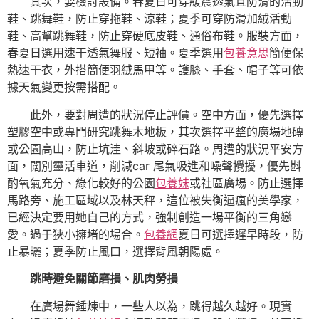
其次，要檢討設備。春夏日可穿緩震透氣且防滑的活動
鞋、跳舞鞋，防止穿拖鞋、涼鞋；夏季可穿防滑加絨活動
鞋、高幫跳舞鞋，防止穿硬底皮鞋、通俗布鞋。服裝方面，
春夏日選用速干透氣舞服、短袖。夏季選用
包養意思
簡便保
熱速干衣，外搭簡便羽絨馬甲等。護膝、手套、帽子等可依
據天氣變更按需搭配。
此外，要對周遭的狀況停止評價。空中方面，優先選擇
塑膠空中或專門研究跳舞木地板，其次選擇平整的廣場地磚
或公園高山，防止坑洼、斜坡或碎石路。周遭的狀況平安方
面，闊別靈活車道，削減car 尾氣吸進和噪聲攪擾，優先斟
酌氧氣充分、綠化較好的公園
包養妹
或社區廣場。防止選擇
馬路旁、施工區域以及林天秤，這位被失衡逼瘋的美學家，
已經決定要用她自己的方式，強制創造一場平衡的三角戀
愛。過于狹小擁堵的場合。
包養網
夏日可選擇遲早時段，防
止暴曬；夏季防止風口，選擇背風朝陽處。
跳時避免關節磨損、肌肉勞損
在廣場舞錘煉中，一些人以為，跳得越久越好。現實