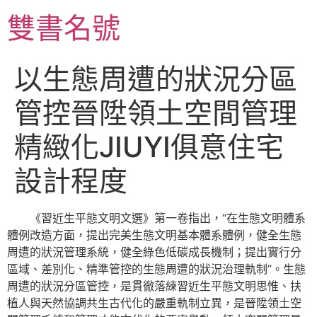
跳
雙書名號
至
主
要
以生態周遭的狀況分區
內
容
管控晉陞領土空間管理
精緻化JIUYI俱意住宅
設計程度
《習近生平態文明文選》第一卷指出，“在生態文明體系
體例改造方面，提出完美生態文明基本體系體例，健全生態
周遭的狀況管理系統，健全綠色低碳成長機制；提出實行分
區域、差別化、精準管控的生態周遭的狀況治理軌制”。生態
周遭的狀況分區管控，是貫徹落練習近生平態文明思惟、扶
植人與天然協調共生古代化的嚴重軌制立異，是晉陞領土空