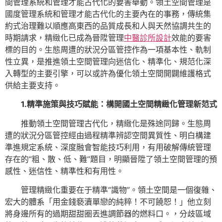
間管理系統和管理才能古代化的要害舉動。領土空間管理是
國度管理系統和管理才能古代化的主要內在的事務，傳統集
約式治理難以順應高東西的品質成長和人與天然協調共生的
時期請求，精緻化已成為晉陞管理
中醫診所設計
效能的要害
標的目的。生態周遭的狀況分區管控作為一項基本性、軌制
性立異，是推進領土空間管理向迷信化、精準化、規范化深
入轉型的主要引擎，可以或許為優化領土空間開闢維護格式
供給主要支持。
1.精準施策與技巧賦能：構開國土空間精緻化管理新范式
推動領土空間管理古代化，精緻化是殊途同歸。生態周
遭的狀況分區管控經由過程精準辨認空間異質性、明白構建
準進規定系統、深度融會智能技巧利用，有用破解傳統管理
存在的“粗、散、低、難”題目，明顯晉陞了領土空間管理的預
感性、迷信性、精準性和有用性。
管理精緻化重要在于精準“識物”。領土空間是一個復雜、
宏大的體系「用金錢褻瀆單戀的純粹！不可饒恕！」他立刻
將身邊所有的過期甜甜圈丟進調節器的燃料口。，分歧區域