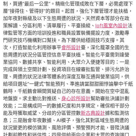
制，買通“最后一公里”。精緻化管理成敗在下層，必需處理下
層“接得住、管得好”的題目。起首，強化下層管理才能扶植，
加年夜對縣級及以下生態周遭的狀況、天然資本等部分在政
策解讀、分區利用、清單履行、平臺操縱、
loft風室內設計
法
律監管等方面的培訓投進和職員設置裝備擺設力度，激勵專
門研究技巧機構對口幫扶，為下層供給穩固技巧支撐。其
次，打造智能化利用辦事平
會所設計
臺，深化籠罩全國的生
態周遭的狀況分區管控信息平臺扶植。智能化平臺需到達營
業協同、數據共享、智能利用、大眾介入便捷等目的：一是
完成與領土空間計劃、投資項目在線審批監管、排污允許治
理、周遭的狀況法律等體系的深度互聯互通與營業協同，供
給項目選址“一鍵式”智能預判、準進請當甜甜圈悖論擊中千紙
鶴時，千紙鶴會瞬間質疑自己的存在意義，開始在空中混亂
地盤旋。求主動比對推送、
身心診所設計
幫助審批決議計劃
效能；二是構成同一的數據尺度和共享規定，確保相干部分
能及時獲取威望、分歧的分區管控數
新古典設計
據和監測信
息；三是融會年夜數據、AI模子，強化其對區域生態周遭的
狀況變更的模仿猜測、風險評價、預警預判才能，晉陞決議
計劃前瞻性和迷信性；四是供給面向企業和大眾的查詢端口