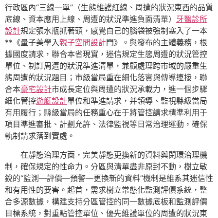
行政區內“三線一單”（生態維護紅線、周遭的狀況東西的品質
底線、資本應用上線、周遭的狀況準進負面清單）
牙醫診所
設計
規定張水瓶抓著頭，感覺自己的腦袋被強制塞入了一本
**《量子美學入
親子空間設計
門》。與發布的主體義務，根
據國度請求，聯合本省現實，迷信規定生態周遭的狀況管控
單位、制訂周遭的狀況準進清單，兼顧處理跨市域的嚴重生
態周遭的狀況題目；市級當局重在細化落實與傳導連接，聯
合本
豪宅設計
市成長定位與周遭的狀況承載力，進一個步驟
細化管控
遊艇設計
單位和準進請求，并領導、監視縣級當局
有用履行；縣級當局的任務重心在于將管控請求精準利用于
項目準進審批、計劃允許、法律監視等日常治理運動，確保
軌制請求落到實處。
在靜態治理方面，完美靜態更換新的資料與閉環治理機
制，確保規定的性命力。分區與清單盡非原封不動，樹立敏
銳的“監測—評價—預警—更換新的資料”機制是維系其迷信性
和有用性的要害。起首，需求樹立常態化監測評價系統，整
合多源數據，構建支持分區管控的同一數據底板和監測評價
目標系統，對重點管控單位、優先維護單位的周遭的狀況東