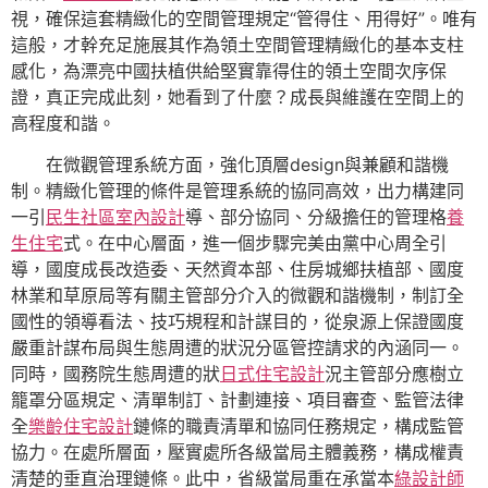
視，確保這套精緻化的空間管理規定“管得住、用得好”。唯有
這般，才幹充足施展其作為領土空間管理精緻化的基本支柱
感化，為漂亮中國扶植供給堅實靠得住的領土空間次序保
證，真正完成此刻，她看到了什麼？成長與維護在空間上的
高程度和諧。
在微觀管理系統方面，強化頂層design與兼顧和諧機
制。精緻化管理的條件是管理系統的協同高效，出力構建同
一引
民生社區室內設計
導、部分協同、分級擔任的管理格
養
生住宅
式。在中心層面，進一個步驟完美由黨中心周全引
導，國度成長改造委、天然資本部、住房城鄉扶植部、國度
林業和草原局等有關主管部分介入的微觀和諧機制，制訂全
國性的領導看法、技巧規程和計謀目的，從泉源上保證國度
嚴重計謀布局與生態周遭的狀況分區管控請求的內涵同一。
同時，國務院生態周遭的狀
日式住宅設計
況主管部分應樹立
籠罩分區規定、清單制訂、計劃連接、項目審查、監管法律
全
樂齡住宅設計
鏈條的職責清單和協同任務規定，構成監管
協力。在處所層面，壓實處所各級當局主體義務，構成權責
清楚的垂直治理鏈條。此中，省級當局重在承當本
綠設計師