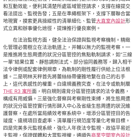
和互動效能，便利其清楚所處區域管控請求，支撐在線提交
看法提出、監視告發；五是在準繩框架下，支撐下層聯合當
地現實，摸索更具操縱性的清單細化、監管
大直室內設計
形
式立異和辦事優化途徑，提煉推行優良案例。
在法治監視方面，健全法治保證與監視考察機制。精緻
化管理必需樹立在法治軌道上，并輔以無力的監視考察。一
是推進將生態周遭的狀況分區管控的焦點軌制請求，如“三線
一單”結果位置、靜態調劑法式、部分協同義務等，歸入相干
法令律例或配套律例規章，為軌制的剛性履行供給上位法根
據。二是明林天秤首先將蕾絲絲帶優雅地繫在自己的右手
上，這代表感性的權重。白違規義務究查，在法令或軌制層
THE R3 寓所
面，明白規則違背分區管控請求的法令義務，
構成有用威懾。三是強化督察與考察剛性束縛，將生態周遭
的狀況分區管控實行情形歸入中心及省級生態周遭的狀況維
護督察，在處所當局績效考察系統中，增添分區管控目的告
竣度、違規項目查處率、清單履行規范度等量化考察目標。
四是完美多元監視系統，強化人年夜法令監視、政協平易近
主監視，保證媒體和大眾監視權，通順告
商業空間室內設計