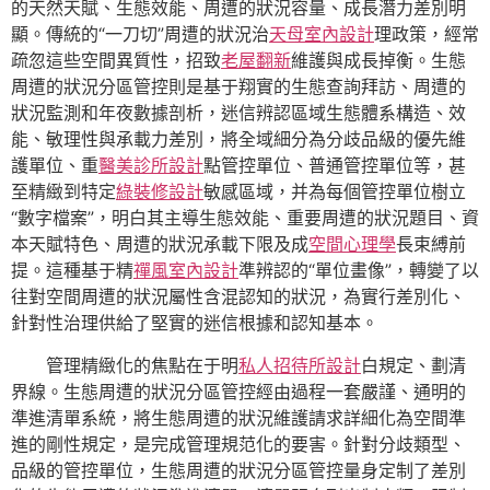
的天然天賦、生態效能、周遭的狀況容量、成長潛力差別明
顯。傳統的“一刀切”周遭的狀況治
天母室內設計
理政策，經常
疏忽這些空間異質性，招致
老屋翻新
維護與成長掉衡。生態
周遭的狀況分區管控則是基于翔實的生態查詢拜訪、周遭的
狀況監測和年夜數據剖析，迷信辨認區域生態體系構造、效
能、敏理性與承載力差別，將全域細分為分歧品級的優先維
護單位、重
醫美診所設計
點管控單位、普通管控單位等，甚
至精緻到特定
綠裝修設計
敏感區域，并為每個管控單位樹立
“數字檔案”，明白其主導生態效能、重要周遭的狀況題目、資
本天賦特色、周遭的狀況承載下限及成
空間心理學
長束縛前
提。這種基于精
禪風室內設計
準辨認的“單位畫像”，轉變了以
往對空間周遭的狀況屬性含混認知的狀況，為實行差別化、
針對性治理供給了堅實的迷信根據和認知基本。
管理精緻化的焦點在于明
私人招待所設計
白規定、劃清
界線。生態周遭的狀況分區管控經由過程一套嚴謹、通明的
準進清單系統，將生態周遭的狀況維護請求詳細化為空間準
進的剛性規定，是完成管理規范化的要害。針對分歧類型、
品級的管控單位，生態周遭的狀況分區管控量身定制了差別