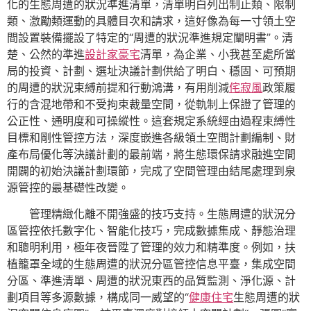
化的生態周遭的狀況準進清單，清單明白列出制止類、限制
類、激勵類運動的具體目次和請求，這好像為每一寸領土空
間設置裝備擺設了特定的“周遭的狀況準進規定闡明書”。清
楚、公然的準進
設計家豪宅
清單，為企業、小我甚至處所當
局的投資、計劃、選址決議計劃供給了明白、穩固、可預期
的周遭的狀況束縛前提和行動鴻溝，有用削減
侘寂風
政策履
行的含混地帶和不受拘束裁量空間，從軌制上保證了管理的
公正性、通明度和可操縱性。這套規定系統經由過程束縛性
目標和剛性管控方法，深度嵌進各級領土空間計劃編制、財
產布局優化等決議計劃的最前端，將生態環保請求融進空間
開闢的初始決議計劃環節，完成了空間管理由結尾處理到泉
源管控的最基礎性改變。
管理精緻化離不開強盛的技巧支持。生態周遭的狀況分
區管控依托數字化、智能化技巧，完成數據集成、靜態治理
和聰明利用，極年夜晉陞了管理的效力和精準度。例如，扶
植籠罩全域的生態周遭的狀況分區管控信息平臺，集成空間
分區、準進清單、周遭的狀況東西的品質監測、淨化源、計
劃項目等多源數據，構成同一威望的“
健康住宅
生態周遭的狀