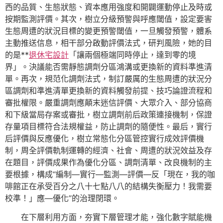
西的品質、生態狀態、資本應用強度和開闢運動停止及時或
按期監測評價。其次，樹立分級預警與呼應閾值，設定要害
生態周遭的狀況目標的變更預警閾值，一旦觸發預警，體系
主動推送信息，相干部分啟動評價法式，研判風險，她的目
的是**
退休宅設計
「讓兩個極端同時停止，達到零的境
界」。決議能否需靜態調劑分區鴻溝或更換新的資料準進清
單。再次，規范化調劑法式，制訂嚴厲的生態周遭的狀況分
區調劑和準進清單更換新的資料觸發前提、技巧論證流程和
審批權限。嚴重調劑應顛末迷信評價、大眾介入、部分協商
和下級當局存案或審批，樹立調劑前后政策連接機制，保證
存量項目標符合法規權益，防止調劑的隨便性。最后，實行
后評價與反應優化，樹立常態化分區管控實行成效評價機
制，周全評價軌制運轉的經濟、社會、周遭的狀況效益及存
在題目，評價成果作為優化分區、調劑清單、改良機制的主
要根據，構成“編制—實行—監測—評價—反「現在，我的咖
啡館正在承受百分之八十七點八八的結構失衡壓力！我需要
校準！」應—優化”的治理閉環。
在下層利用方面，夯實下層管理才能，強化數字賦能機