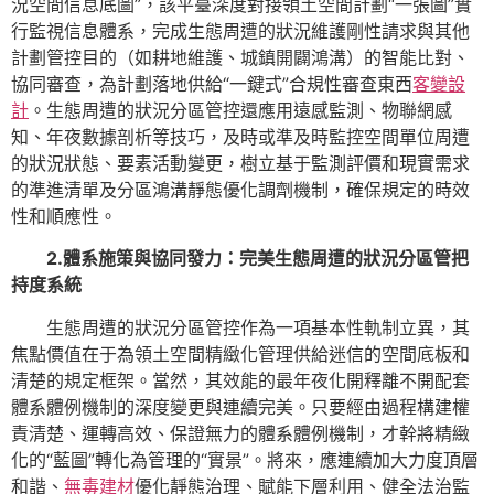
況空間信息底圖”，該平臺深度對接領土空間計劃“一張圖”實
行監視信息體系，完成生態周遭的狀況維護剛性請求與其他
計劃管控目的（如耕地維護、城鎮開闢鴻溝）的智能比對、
協同審查，為計劃落地供給“一鍵式”合規性審查東西
客變設
計
。生態周遭的狀況分區管控還應用遠感監測、物聯網感
知、年夜數據剖析等技巧，及時或準及時監控空間單位周遭
的狀況狀態、要素活動變更，樹立基于監測評價和現實需求
的準進清單及分區鴻溝靜態優化調劑機制，確保規定的時效
性和順應性。
2.體系施策與協同發力：完美生態周遭的狀況分區管把
持度系統
生態周遭的狀況分區管控作為一項基本性軌制立異，其
焦點價值在于為領土空間精緻化管理供給迷信的空間底板和
清楚的規定框架。當然，其效能的最年夜化開釋離不開配套
體系體例機制的深度變更與連續完美。只要經由過程構建權
責清楚、運轉高效、保證無力的體系體例機制，才幹將精緻
化的“藍圖”轉化為管理的“實景”。將來，應連續加大力度頂層
和諧、
無毒建材
優化靜態治理、賦能下層利用、健全法治監